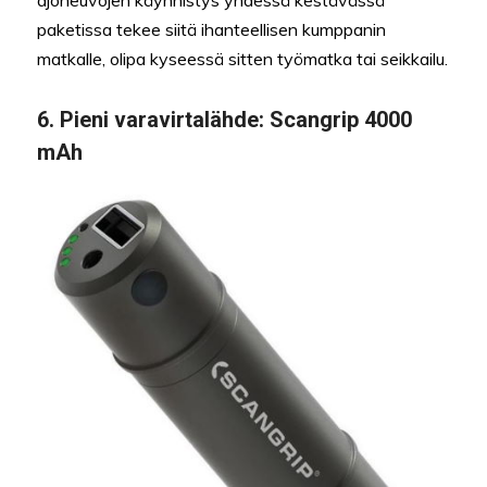
ajoneuvojen käynnistys yhdessä kestävässä
paketissa tekee siitä ihanteellisen kumppanin
matkalle, olipa kyseessä sitten työmatka tai seikkailu.
6.
Pieni varavirtalähde:
Scangrip 4000
mAh