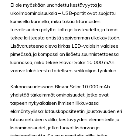
Ei ole myöskään unohdettu kestävyyttä ja
ulkoilmaominaisuuksia – USB-portit ovat suojattu
kumisella kannella, mikä takaa liitännöiden
turvallisuuden pölyltä, lialta ja kosteudelta, ja tämä
tekee laitteesta entistä sopivamman ulkokäyttöön.
Lisävarusteena oleva kirkas LED-valaisin valaisee
pimeässä, ja kompassi on lisäetu suunnistettaessa
luonnossa, mikä tekee Blavor Solar 10 000 mAh
varavirtalähteestä todellisen seikkailijan työkalun.
Kokonaisuudessaan Blavor Solar 10 000 mAh
yhdistää tärkeimmät ominaisuudet, jotka ovat
tarpeen nykyaikaisen ihmisen liikkuvassa
elämäntyylissä: latauskapasiteetin, joustavuuden eri
latausmetodien välillä, kestävyyden elementeille ja
lisäominaisuudet, jotka tuovat lisäarvoa ja
toiminnallisuutta. Se on suunniteltu niille, jotka