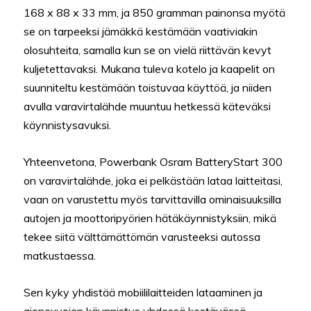
168 x 88 x 33 mm, ja 850 gramman painonsa myötä
se on tarpeeksi jämäkkä kestämään vaativiakin
olosuhteita, samalla kun se on vielä riittävän kevyt
kuljetettavaksi. Mukana tuleva kotelo ja kaapelit on
suunniteltu kestämään toistuvaa käyttöä, ja niiden
avulla varavirtalähde muuntuu hetkessä käteväksi
käynnistysavuksi.
Yhteenvetona, Powerbank Osram BatteryStart 300
on varavirtalähde, joka ei pelkästään lataa laitteitasi,
vaan on varustettu myös tarvittavilla ominaisuuksilla
autojen ja moottoripyörien hätäkäynnistyksiin, mikä
tekee siitä välttämättömän varusteeksi autossa
matkustaessa.
Sen kyky yhdistää mobiililaitteiden lataaminen ja