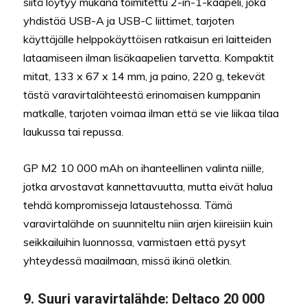
siitä löytyy mukana toimitettu 2-in-1-kaapeli, joka
yhdistää USB-A ja USB-C liittimet, tarjoten
käyttäjälle helppokäyttöisen ratkaisun eri laitteiden
lataamiseen ilman lisäkaapelien tarvetta. Kompaktit
mitat, 133 x 67 x 14 mm, ja paino, 220 g, tekevät
tästä varavirtalähteestä erinomaisen kumppanin
matkalle, tarjoten voimaa ilman että se vie liikaa tilaa
laukussa tai repussa.
GP M2 10 000 mAh on ihanteellinen valinta niille,
jotka arvostavat kannettavuutta, mutta eivät halua
tehdä kompromisseja lataustehossa. Tämä
varavirtalähde on suunniteltu niin arjen kiireisiin kuin
seikkailuihin luonnossa, varmistaen että pysyt
yhteydessä maailmaan, missä ikinä oletkin.
9.
Suuri varavirtalähde:
Deltaco 20 000