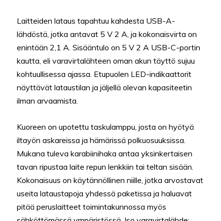
Laitteiden lataus tapahtuu kahdesta USB-A-
lähdöstä, jotka antavat 5 V 2 A, ja kokonaisvirta on
enintään 2,1 A. Sisääntulo on 5 V 2 A USB-C-portin
kautta, eli varavirtalähteen oman akun täyttö sujuu
kohtuullisessa ajassa. Etupuolen LED-indikaattorit
näyttävät lataustilan ja jäljellä olevan kapasiteetin
ilman arvaamista.
Kuoreen on upotettu taskulamppu, josta on hyötyä
iltayön askareissa ja hämärissä polkuosuuksissa.
Mukana tuleva karabiinihaka antaa yksinkertaisen
tavan ripustaa laite repun lenkkiin tai teltan sisään.
Kokonaisuus on käytännöllinen niille, jotka arvostavat
useita lataustapoja yhdessä paketissa ja haluavat
pitää peruslaitteet toimintakunnossa myös
sähköttömässä ympäristössä. Iso varavirtalähde: