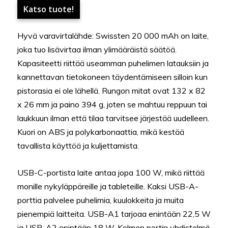
Katso tuote!
Hyvä varavirtalähde: Swissten 20 000 mAh on laite,
joka tuo lisävirtaa ilman ylimääräistä säätöä.
Kapasiteetti riittää useamman puhelimen latauksiin ja
kannettavan tietokoneen täydentämiseen silloin kun
pistorasia ei ole lähellä. Rungon mitat ovat 132 x 82
x 26 mm ja paino 394 g, joten se mahtuu reppuun tai
laukkuun ilman että tilaa tarvitsee järjestää uudelleen.
Kuori on ABS ja polykarbonaattia, mikä kestää
tavallista käyttöä ja kuljettamista.
USB-C-portista laite antaa jopa 100 W, mikä riittää
monille nykyläppäreille ja tableteille. Kaksi USB-A-
porttia palvelee puhelimia, kuulokkeita ja muita
pienempiä laitteita. USB-A1 tarjoaa enintään 22,5 W
ja USB-A2 enintään 18 W. Kolmen portin yhdistelmä