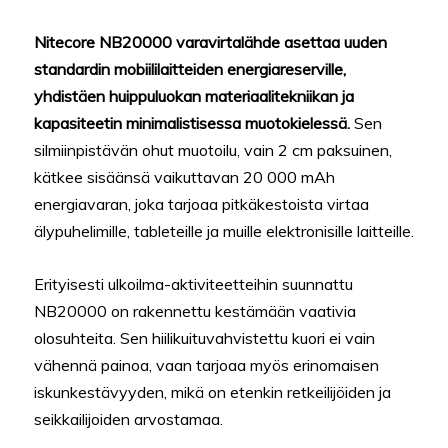
Nitecore NB20000 varavirtalähde asettaa uuden
standardin mobiililaitteiden energiareserville,
yhdistäen huippuluokan materiaalitekniikan ja
kapasiteetin minimalistisessa muotokielessä.
Sen
silmiinpistävän ohut muotoilu, vain 2 cm paksuinen,
kätkee sisäänsä vaikuttavan 20 000 mAh
energiavaran, joka tarjoaa pitkäkestoista virtaa
älypuhelimille, tableteille ja muille elektronisille laitteille.
Erityisesti ulkoilma-aktiviteetteihin suunnattu
NB20000 on rakennettu kestämään vaativia
olosuhteita. Sen hiilikuituvahvistettu kuori ei vain
vähennä painoa, vaan tarjoaa myös erinomaisen
iskunkestävyyden, mikä on etenkin retkeilijöiden ja
seikkailijoiden arvostamaa.