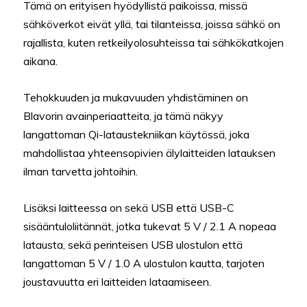
Tämä on erityisen hyödyllistä paikoissa, missä
sähköverkot eivät yllä, tai tilanteissa, joissa sähkö on
rajallista, kuten retkeilyolosuhteissa tai sähkökatkojen
aikana.
Tehokkuuden ja mukavuuden yhdistäminen on
Blavorin avainperiaatteita, ja tämä näkyy
langattoman Qi-lataustekniikan käytössä, joka
mahdollistaa yhteensopivien älylaitteiden latauksen
ilman tarvetta johtoihin.
Lisäksi laitteessa on sekä USB että USB-C
sisääntuloliitännät, jotka tukevat 5 V / 2.1 A nopeaa
latausta, sekä perinteisen USB ulostulon että
langattoman 5 V / 1.0 A ulostulon kautta, tarjoten
joustavuutta eri laitteiden lataamiseen.