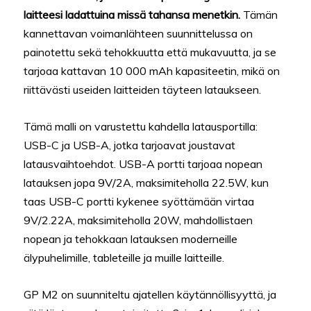
laitteesi ladattuina missä tahansa menetkin.
Tämän
kannettavan voimanlähteen suunnittelussa on
painotettu sekä tehokkuutta että mukavuutta, ja se
tarjoaa kattavan 10 000 mAh kapasiteetin, mikä on
riittävästi useiden laitteiden täyteen lataukseen.
Tämä malli on varustettu kahdella latausportilla:
USB-C ja USB-A, jotka tarjoavat joustavat
latausvaihtoehdot. USB-A portti tarjoaa nopean
latauksen jopa 9V/2A, maksimiteholla 22.5W, kun
taas USB-C portti kykenee syöttämään virtaa
9V/2.22A, maksimiteholla 20W, mahdollistaen
nopean ja tehokkaan latauksen moderneille
älypuhelimille, tableteille ja muille laitteille.
GP M2 on suunniteltu ajatellen käytännöllisyyttä, ja