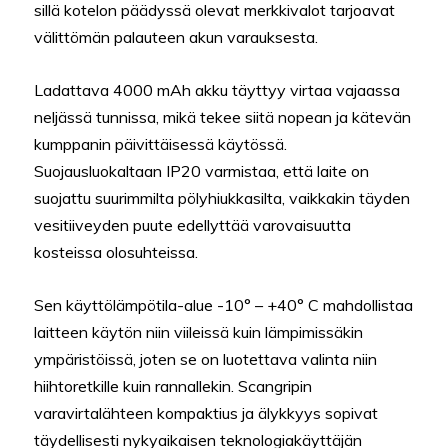
sillä kotelon päädyssä olevat merkkivalot tarjoavat
välittömän palauteen akun varauksesta.
Ladattava 4000 mAh akku täyttyy virtaa vajaassa
neljässä tunnissa, mikä tekee siitä nopean ja kätevän
kumppanin päivittäisessä käytössä.
Suojausluokaltaan IP20 varmistaa, että laite on
suojattu suurimmilta pölyhiukkasilta, vaikkakin täyden
vesitiiveyden puute edellyttää varovaisuutta
kosteissa olosuhteissa.
Sen käyttölämpötila-alue -10° – +40° C mahdollistaa
laitteen käytön niin viileissä kuin lämpimissäkin
ympäristöissä, joten se on luotettava valinta niin
hiihtoretkille kuin rannallekin. Scangripin
varavirtalähteen kompaktius ja älykkyys sopivat
täydellisesti nykyaikaisen teknologiakäyttäjän