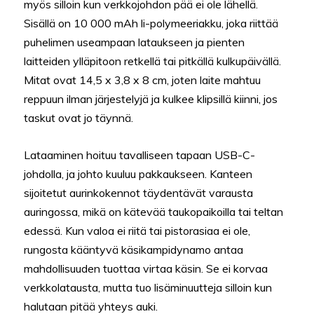
myös silloin kun verkkojohdon pää ei ole lähellä.
Sisällä on 10 000 mAh li-polymeeriakku, joka riittää
puhelimen useampaan lataukseen ja pienten
laitteiden ylläpitoon retkellä tai pitkällä kulkupäivällä.
Mitat ovat 14,5 x 3,8 x 8 cm, joten laite mahtuu
reppuun ilman järjestelyjä ja kulkee klipsillä kiinni, jos
taskut ovat jo täynnä.
Lataaminen hoituu tavalliseen tapaan USB-C-
johdolla, ja johto kuuluu pakkaukseen. Kanteen
sijoitetut aurinkokennot täydentävät varausta
auringossa, mikä on kätevää taukopaikoilla tai teltan
edessä. Kun valoa ei riitä tai pistorasiaa ei ole,
rungosta kääntyvä käsikampidynamo antaa
mahdollisuuden tuottaa virtaa käsin. Se ei korvaa
verkkolatausta, mutta tuo lisäminuutteja silloin kun
halutaan pitää yhteys auki.