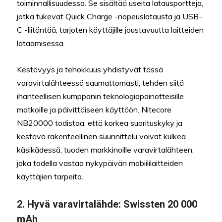
toiminnallisuudessa. Se sisältää useita latausportteja,
jotka tukevat Quick Charge -nopeuslatausta ja USB-
C -liitäntää, tarjoten käyttäjille joustavuutta laitteiden
lataamisessa.
Kestävyys ja tehokkuus yhdistyvät tässä
varavirtalähteessä saumattomasti, tehden siitä
ihanteellisen kumppanin teknologiapainotteisille
matkoille ja päivittäiseen käyttöön. Nitecore
NB20000 todistaa, että korkea suorituskyky ja
kestävä rakenteellinen suunnittelu voivat kulkea
käsikädessä, tuoden markkinoille varavirtalähteen,
joka todella vastaa nykypäivän mobiililaitteiden
käyttäjien tarpeita.
2.
Hyvä varavirtalähde:
Swissten 20 000
mAh