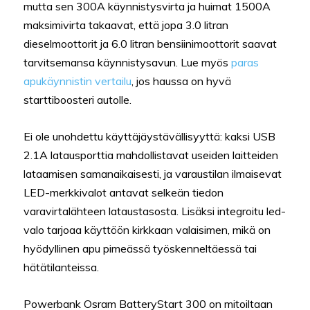
mutta sen 300A käynnistysvirta ja huimat 1500A
maksimivirta takaavat, että jopa 3.0 litran
dieselmoottorit ja 6.0 litran bensiinimoottorit saavat
tarvitsemansa käynnistysavun. Lue myös
paras
apukäynnistin vertailu
, jos haussa on hyvä
starttiboosteri autolle.
Ei ole unohdettu käyttäjäystävällisyyttä: kaksi USB
2.1A latausporttia mahdollistavat useiden laitteiden
lataamisen samanaikaisesti, ja varaustilan ilmaisevat
LED-merkkivalot antavat selkeän tiedon
varavirtalähteen lataustasosta. Lisäksi integroitu led-
valo tarjoaa käyttöön kirkkaan valaisimen, mikä on
hyödyllinen apu pimeässä työskenneltäessä tai
hätätilanteissa.
Powerbank Osram BatteryStart 300 on mitoiltaan