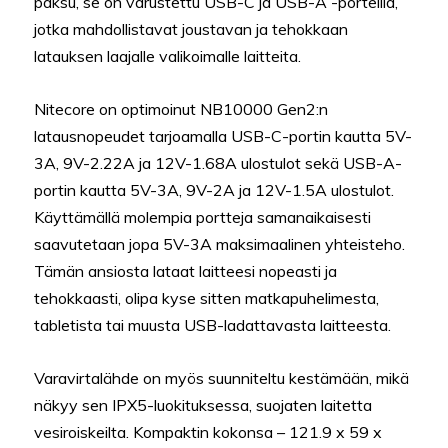
paksu, se on varustettu USB-C ja USB-A -porteilla,
jotka mahdollistavat joustavan ja tehokkaan
latauksen laajalle valikoimalle laitteita.
Nitecore on optimoinut NB10000 Gen2:n
latausnopeudet tarjoamalla USB-C-portin kautta 5V-
3A, 9V-2.22A ja 12V-1.68A ulostulot sekä USB-A-
portin kautta 5V-3A, 9V-2A ja 12V-1.5A ulostulot.
Käyttämällä molempia portteja samanaikaisesti
saavutetaan jopa 5V-3A maksimaalinen yhteisteho.
Tämän ansiosta lataat laitteesi nopeasti ja
tehokkaasti, olipa kyse sitten matkapuhelimesta,
tabletista tai muusta USB-ladattavasta laitteesta.
Varavirtalähde on myös suunniteltu kestämään, mikä
näkyy sen IPX5-luokituksessa, suojaten laitetta
vesiroiskeilta. Kompaktin kokonsa – 121.9 x 59 x