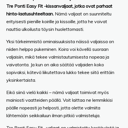
Tre Ponti Easy Fit -kissanvaljaat, jotka ovat parhaat
hinta-laatusuhteeltaan.
Nämä valjaat on suunniteltu
erityisesti pienille koirille ja kissoille, jotta he voivat
nauttia ulkoilusta täysin huolettomasti.
Yksi tärkeimmistä ominaisuuksista näissä valjaissa on
niiden helppo pukeminen. Koira voi kävellä suoraan
valjaisiin, mikä tekee valmistautumisesta nopeaa ja
vaivatonta. Ja kun on aika säätää valjaiden koko
sopivaksi, kätevä liikutettava lukko tekee siitä erittäin
yksinkertaista.
Eikä siinä vielä kaikki – nämä valjaat toimivat myös
mainiosti vaatteiden päällä. Voit laittaa ne lemmikkisi
päälle nopeasti ja helposti, jotta olette valmiita
lähtemään seikkailuun ilman pitkiä valmisteluja.
Tre Ponti Easy Fit -valjaat on valmistettu kestävästä ja