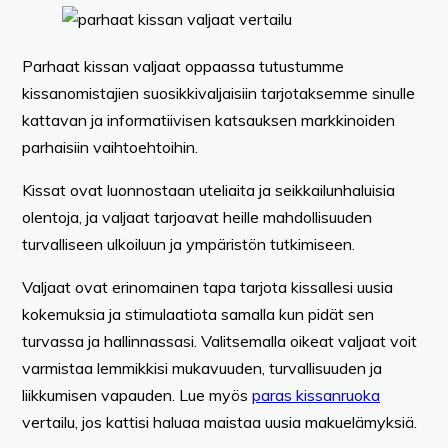
Parhaat kissan valjaat oppaassa tutustumme
kissanomistajien suosikkivaljaisiin tarjotaksemme sinulle
kattavan ja informatiivisen katsauksen markkinoiden
parhaisiin vaihtoehtoihin.
Kissat ovat luonnostaan uteliaita ja seikkailunhaluisia
olentoja, ja valjaat tarjoavat heille mahdollisuuden
turvalliseen ulkoiluun ja ympäristön tutkimiseen.
Valjaat ovat erinomainen tapa tarjota kissallesi uusia
kokemuksia ja stimulaatiota samalla kun pidät sen
turvassa ja hallinnassasi. Valitsemalla oikeat valjaat voit
varmistaa lemmikkisi mukavuuden, turvallisuuden ja
liikkumisen vapauden. Lue myös
paras kissanruoka
vertailu, jos kattisi haluaa maistaa uusia makuelämyksiä.