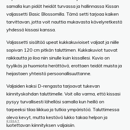
samalla kun pidät heidät turvassa ja hallinnassa Kissan
valjassetti Basic Blossomilla. Tämä setti tarjoaa kaiken
tarvittavan, jotta voit nauttia mukavasta kävelyretkestä
yhdessä kissasi kanssa.
Valjassetti sisältää upeat kukkakuvioiset valjaat ja niille
sopivan 120 cm pitkän taluttimen. Kukkakuviot tuovat
raikkautta ja iloa niin sinulle kuin kissallesi. Kuvio on
tyylikäs ja huomiota herättävä, erottaen teidät muista ja
heijastaen yhteistä persoonallisuuttanne.
Valjaiden kaksi D-rengasta tarjoavat tukevan
kiinnityskohdan taluttimelle. Voit olla varma, että kissasi
pysyy turvallisesti lähelläsi samalla kun heillä on
tarpeeksi tilaa liikkua ja tutkia ympäristöä. Taluttimessa
oleva kevyt, mutta kestävä lukko takaa helpon ja
KISSAT
luotettavan kiinnityksen valjaisiin.