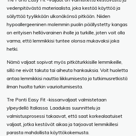
vedenpitävästä materiaalista, joka kestää käyttöä ja
säilyttää tyylikkään ulkonäkönsä pitkään. Niiden
hypoallergeeninen molemmin puolin päällystetty kangas
on erityisen hellävarainen iholle ja turkille, joten voit olla
varma, että lemmikkisi tuntee olonsa mukavaksi joka
hetki.
Nämä valjaat sopivat myös pitkäturkkisille lemmikeille,
sillä ne eivät takuta tai aiheuta hankauksia. Voit huoletta
antaa lemmikkisi nauttia liikkumisesta ja tutkimusretkistä
ilman huolta turkin vaurioitumisesta.
Tre Ponti Easy Fit -kissanvaljaat valmistetaan
ylpeydellä Italiassa. Laadukas suunnittelu ja
valmistusprosessi takaavat, että saat korkealaatuiset
valjaat, jotka kestävät aikaa ja tarjoavat lemmikillesi
parasta mahdollista käyttökokemusta.