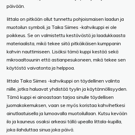
päivään.
Iittala on pitkään ollut tunnettu pohjoismaisen laadun ja
muotoilun symboli, ja Taika Siimes -kahvikuppi ei ole
poikkeus. Se on valmistettu kestävästä ja laadukkaasta
materiaalista, mikä tekee siitä pitkäikäisen kumppanin
kahvin nauttimiseen. Lisäksi tämä kuppi kestää sekä
mikroaaltouunin että astianpesukoneen, mikä tekee sen
käytöstä vaivatonta ja helppoa.
Iittala Taika Siimes -kahvikuppi on täydellinen valinta
niille, jotka haluavat yhdistää tyylin ja käytännöllisyyden.
Tämä kuppi ei ainoastaan tarjoa sinulle täydellisen
juomakokemuksen, vaan se myös koristaa kahvihetkesi
ainutlaatuisella ja lumoavalla muotoilullaan. Kutsu kevään
ilo ja kauneus osaksi arkeasi tällä upealla Iittala-kupilla,
joka ilahduttaa sinua joka päivä.