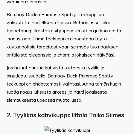
vieraiden seurassa.
Bombay Duckin Primrose Spotty -teekuppi on
valmistettu huolellisesti Isossa-Britanniassa, joka
tunnetaan pitkästä käsityöperinteestään ja korkeasta
laadustaan. Tämä teekuppi ei ainoastaan täytä
käytännöllisiä tarpeitasi, vaan se myös tuo ripauksen
brittiläistä eleganssia ja charmia jokaiseen päivääsi.
Jos haluat nauttia kahvista tai teestä tyylillä ja
ainutlaatuisuudella, Bombay Duck Primrose Spotty -
teekuppi on ehdottomasti valintasi. Anna tämän kupin
tuoda ripaus luksusta arkeesi ja nauti jokaisesta
siemauksesta upeassa muotoilussa.
2.
Tyylikäs kahvikuppi:
Iittala Taika Siimes