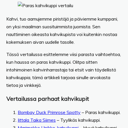
Kahvi, tuo aamujemme piristäjä ja päiviemme kumppani,
on yksi maailman suosituimmista juomista. Sen
nauttiminen oikeasta kahvikupista voi kuitenkin nostaa
kokemuksen aivan uudelle tasolle.
Tässä vertailussa esittelemme viisi parasta vaihtoehtoa,
kun haussa on paras kahvikuppi. Olitpa sitten
intohimoinen kahvinharrastaja tai etsit vain täydellistä
kahvikuppia, tämä artikkeli tarjoaa sinulle arvokasta
tietoa ja vinkkejä.
Vertailussa parhaat kahvikupit
Bombay Duck Primrose Spotty
– Paras kahvikuppi.
Iittala Taika Siimes
– Tyylikäs kahvikuppi.
Marimekko Unikko-kahvikuppi
– Hyvä kahvikuppi.