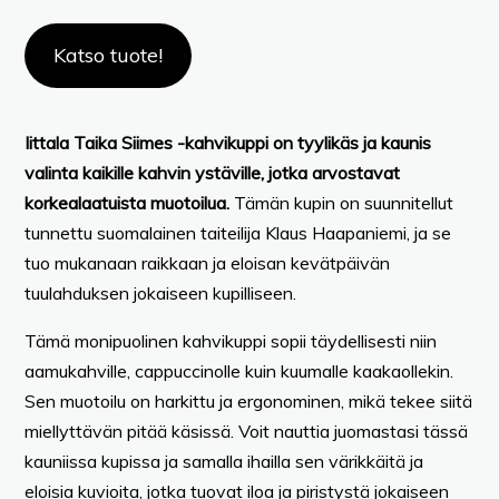
Katso tuote!
Iittala Taika Siimes -kahvikuppi on tyylikäs ja kaunis
valinta kaikille kahvin ystäville, jotka arvostavat
korkealaatuista muotoilua.
Tämän kupin on suunnitellut
tunnettu suomalainen taiteilija Klaus Haapaniemi, ja se
tuo mukanaan raikkaan ja eloisan kevätpäivän
tuulahduksen jokaiseen kupilliseen.
Tämä monipuolinen kahvikuppi sopii täydellisesti niin
aamukahville, cappuccinolle kuin kuumalle kaakaollekin.
Sen muotoilu on harkittu ja ergonominen, mikä tekee siitä
miellyttävän pitää käsissä. Voit nauttia juomastasi tässä
kauniissa kupissa ja samalla ihailla sen värikkäitä ja
eloisia kuvioita, jotka tuovat iloa ja piristystä jokaiseen