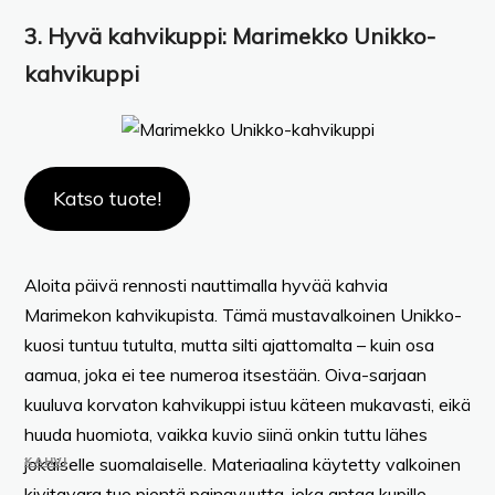
3.
Hyvä kahvikuppi:
Marimekko Unikko-
kahvikuppi
Katso tuote!
Aloita päivä rennosti nauttimalla hyvää kahvia
Marimekon kahvikupista. Tämä mustavalkoinen Unikko-
kuosi tuntuu tutulta, mutta silti ajattomalta – kuin osa
aamua, joka ei tee numeroa itsestään. Oiva-sarjaan
kuuluva korvaton kahvikuppi istuu käteen mukavasti, eikä
huuda huomiota, vaikka kuvio siinä onkin tuttu lähes
KAHVI
jokaiselle suomalaiselle. Materiaalina käytetty valkoinen
kivitavara tuo pientä painavuutta, joka antaa kupille