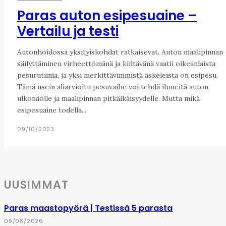
Paras auton esipesuaine –
Vertailu ja testi
Autonhoidossa yksityiskohdat ratkaisevat. Auton maalipinnan
säilyttäminen virheettömänä ja kiiltävänä vaatii oikeanlaista
pesurutiinia, ja yksi merkittävimmistä askeleista on esipesu.
Tämä usein aliarvioitu pesuvaihe voi tehdä ihmeitä auton
ulkonäölle ja maalipinnan pitkäikäisyydelle. Mutta mikä
esipesuaine todella...
09/10/2023
UUSIMMAT
Paras maastopyörä | Testissä 5 parasta
09/08/2026