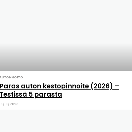
AUTONHOITO
Paras auton kestopinnoite (2026) –
Testissä 5 parasta
16/10/2023