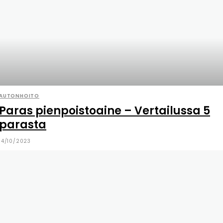
AUTONHOITO
Paras pienpoistoaine – Vertailussa 5
parasta
14/10/2023