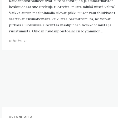
Raudanpoistoaineet ovat autoharrastajien ja ammattilaisten
keskuudessa suositeltuja tuotteita, mutta minkä niistä valita?
Vaikka auton maalipinnalla olevat pikkuruiset rautahiukkaset
saattavat ensinäkemältä vaikuttaa harmittomilta, ne voivat
pitkässä juoksussa aiheuttaa maalipinnan heikkenemistä ja
ruostumista. Oikean raudanpoistoaineen löytäminen...
10/10/2023
AUTONHOITO