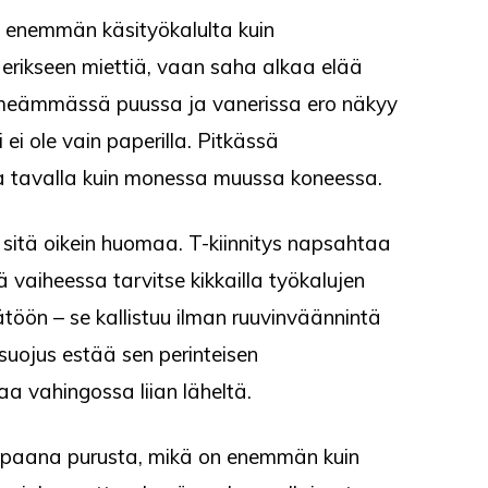
uu enemmän käsityökalulta kuin
 erikseen miettiä, vaan saha alkaa elää
ehmeämmässä puussa ja vanerissa ero näkyy
i ole vain paperilla. Pitkässä
a tavalla kuin monessa muussa koneessa.
ei sitä oikein huomaa. T-kiinnitys napsahtaa
inä vaiheessa tarvitse kikkailla työkalujen
öön – se kallistuu ilman ruuvinväännintä
 suojus estää sen perinteisen
a vahingossa liian läheltä.
vapaana purusta, mikä on enemmän kuin