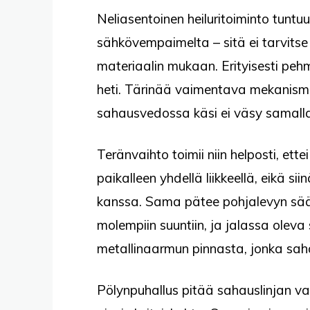
Neliasentoinen heiluritoiminto tunt
sähkövempaimelta – sitä ei tarvitse
materiaalin mukaan. Erityisesti p
heti. Tärinää vaimentava mekanismi e
sahausvedossa käsi ei väsy samall
Teränvaihto toimii niin helposti, ett
paikalleen yhdellä liikkeellä, eikä si
kanssa. Sama pätee pohjalevyn säät
molempiin suuntiin, ja jalassa oleva
metallinaarmun pinnasta, jonka saha
Pölynpuhallus pitää sahauslinjan 