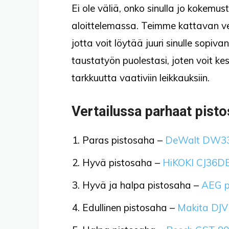
Ei ole väliä, onko sinulla jo kokemu
aloittelemassa. Teimme kattavan ve
jotta voit löytää juuri sinulle sopi
taustatyön puolestasi, joten voit ke
tarkkuutta vaativiin leikkauksiin.
Vertailussa parhaat pist
Paras pistosaha –
DeWalt DW3
Hyvä pistosaha –
HiKOKI CJ36D
Hyvä ja halpa pistosaha –
AEG p
Edullinen pistosaha –
Makita DJ