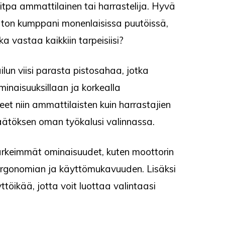
itpa ammattilainen tai harrastelija. Hyvä
ton kumppani monenlaisissa puutöissä,
ka vastaa kaikkiin tarpeisiisi?
ilun viisi parasta pistosahaa, jotka
minaisuuksillaan ja korkealla
et niin ammattilaisten kuin harrastajien
päätöksen oman työkalusi valinnassa.
ärkeimmät ominaisuudet, kuten moottorin
 ergonomian ja käyttömukavuuden. Lisäksi
töikää, jotta voit luottaa valintaasi