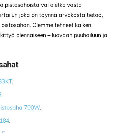
sta pistosahoista vai oletko vasta
rtailun joka on täynnä arvokasta tietoa,
van pistosahan. Olemme tehneet kaiken
skittyä olennaiseen – luovaan puuhailuun ja
osahat
33KT
.
B
.
istosaha 700W
.
V184
.