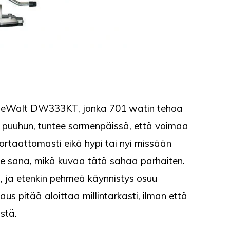
DeWalt DW333KT, jonka 701 watin tehoa
aa puuhun, tuntee sormenpäissä, että voimaa
rtaattomasti eikä hypi tai nyi missään
se sana, mikä kuvaa tätä sahaa parhaiten.
, ja etenkin pehmeä käynnistys osuu
aus pitää aloittaa millintarkasti, ilman että
stä.