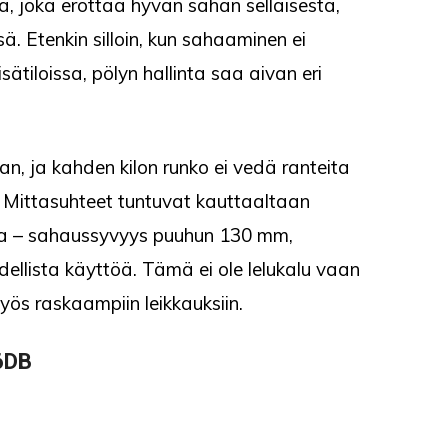
sia, joka erottaa hyvän sahan sellaisesta,
sä. Etenkin silloin, kun sahaaminen ei
tiloissa, pölyn hallinta saa aivan eri
, ja kahden kilon runko ei vedä ranteita
. Mittasuhteet tuntuvat kauttaaltaan
voja – sahaussyvyys puuhun 130 mm,
llista käyttöä. Tämä ei ole lelukalu vaan
yös raskaampiin leikkauksiin.
36DB