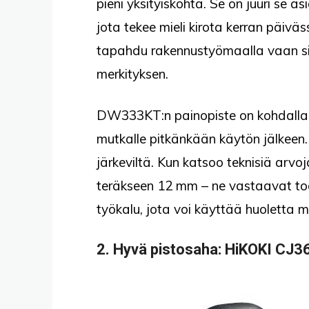
pieni yksityiskohta. Se on juuri se a
jota tekee mieli kirota kerran päiväs
tapahdu rakennustyömaalla vaan sisä
merkityksen.
DW333KT:n painopiste on kohdallaan
mutkalle pitkänkään käytön jälkeen
järkeviltä. Kun katsoo teknisiä ar
teräkseen 12 mm – ne vastaavat tode
työkalu, jota voi käyttää huoletta m
2. Hyvä pistosaha: HiKOKI CJ