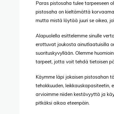
Paras pistosaha tulee tarpeeseen ol
pistosaha on kieltämättä korvaama
mutta mistä löytää juuri se oikea, jo
Alapuolella esittelemme sinulle verta
erottuvat joukosta ainutlaatuisilla o
suorituskyvyllään. Olemme huomioine
tarpeet, jotta voit tehdä tietoisen 
Käymme läpi jokaisen pistosahan t
tehokkuuden, leikkauskapasiteetin,
arvioimme niiden kestävyyttä ja käyt
pitkäksi aikaa eteenpäin.