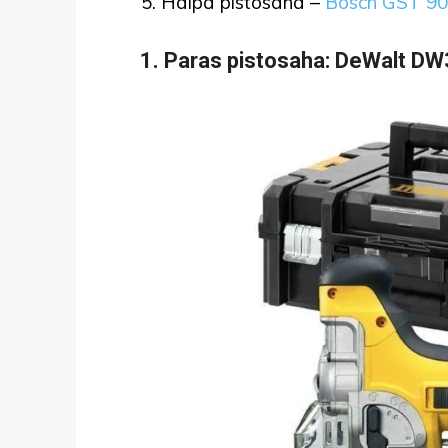
Halpa pistosaha –
Bosch GST 90
1. Paras pistosaha: DeWalt D