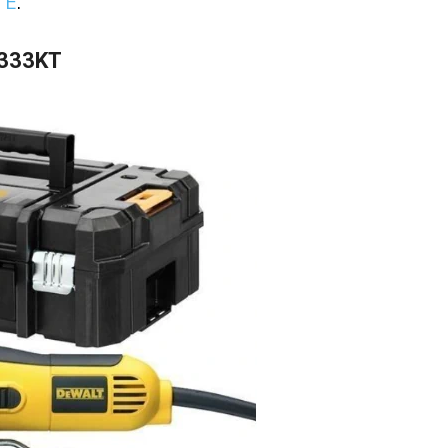
 E
.
W333KT