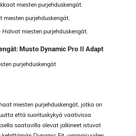
kaat miesten purjehduskengät.
et miesten purjehduskengät.
 Halvat miesten purjehduskengät.
engät
: Musto Dynamic Pro II Adapt
haat miesten purjehduskengät, jotka on
utta että suorituskykyä vaativissa
lla saatavilla olevat jalkineet istuvat
n kehittämän Dynamic Fit -ominaisuuden