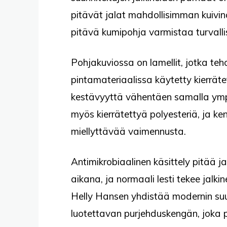
pitävät jalat mahdollisimman kuivina
pitävä kumipohja varmistaa turvallis
Pohjakuviossa on lamellit, jotka teh
pintamateriaalissa käytetty kierräte
kestävyyttä vähentäen samalla ympä
myös kierrätettyä polyesteriä, ja 
miellyttävää vaimennusta.
Antimikrobiaalinen käsittely pitää ja
aikana, ja normaali lesti tekee jalki
Helly Hansen yhdistää modernin suu
luotettavan purjehduskengän, joka p