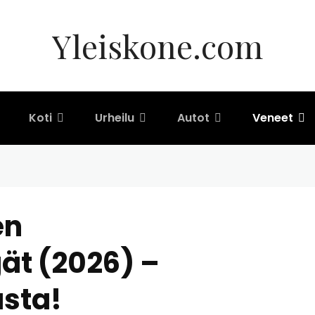
Yleiskone.com
Koti
Urheilu
Autot
Veneet
en
ät (2026) –
asta!