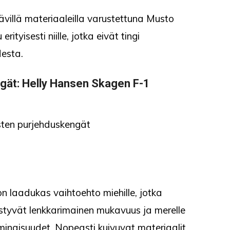
stävillä materiaaleilla varustettuna Musto
ityisesti niille, jotka eivät tingi
esta.
ngät
: Helly Hansen Skagen F-1
 laadukas vaihtoehto miehille, jotka
istyvät lenkkarimainen mukavuus ja merelle
ominaisuudet. Nopeasti kuivuvat materiaalit