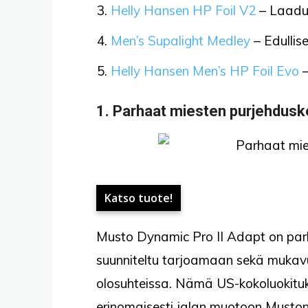
Helly Hansen HP Foil V2
– Laaduk
Men’s Supalight Medley
– Edullis
Helly Hansen Men’s HP Foil Evo
–
1.
Parhaat miesten purjehdusk
Katso tuote!
Musto Dynamic Pro II Adapt on par
suunniteltu tarjoamaan sekä mukavu
olosuhteissa. Nämä US-kokoluokitukse
erinomaisesti jalan muotoon Musto