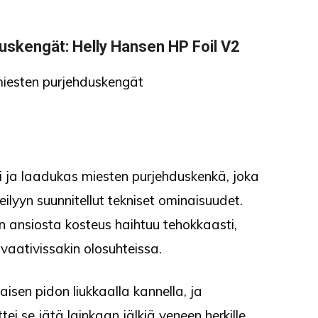
duskengät
: Helly Hansen HP Foil V2
 ja laadukas miesten purjehduskenkä, joka
ilyyn suunnitellut tekniset ominaisuudet.
 ansiosta kosteus haihtuu tehokkaasti,
vaativissakin olosuhteissa.
aisen pidon liukkaalla kannella, ja
ttei se jätä lainkaan jälkiä veneen herkille