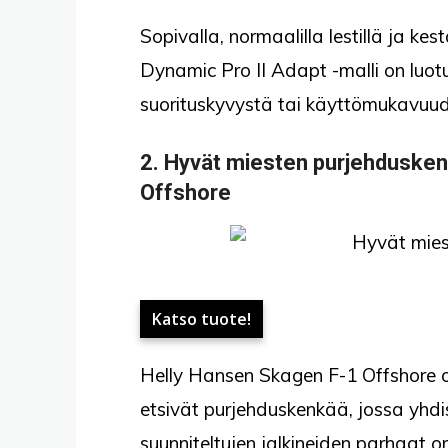
Sopivalla, normaalilla lestillä ja ke
Dynamic Pro II Adapt -malli on luotu er
suorituskyvystä tai käyttömukavuud
2.
Hyvät miesten purjehduske
Offshore
Katso tuote!
Helly Hansen Skagen F-1 Offshore on
etsivät purjehduskenkää, jossa yhd
suunniteltujen jalkineiden parhaat 