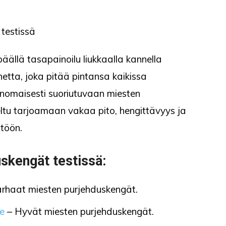
 päällä tasapainoilu liukkaalla kannella
netta, joka pitää pintansa kaikissa
inomaisesti suoriutuvaan miesten
ltu tarjoamaan vakaa pito, hengittävyys ja
ttöön.
skengät testissä:
rhaat miesten purjehduskengät.
e
– Hyvät miesten purjehduskengät.