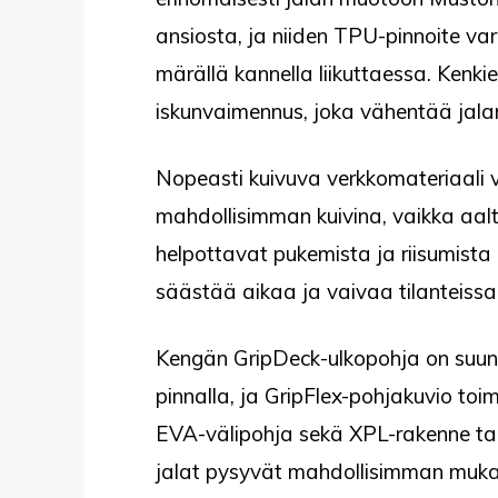
ansiosta, ja niiden TPU-pinnoite va
märällä kannella liikuttaessa. Kenk
iskunvaimennus, joka vähentää jalan
Nopeasti kuivuva verkkomateriaali v
mahdollisimman kuivina, vaikka aalt
helpottavat pukemista ja riisumista i
säästää aikaa ja vaivaa tilanteissa,
Kengän GripDeck-ulkopohja on suunn
pinnalla, ja GripFlex-pohjakuvio toi
EVA-välipohja sekä XPL-rakenne ta
jalat pysyvät mahdollisimman muka