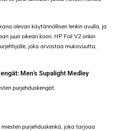
ana olevan käytännöllisen lenkin avulla, ja
an juuri oikean koon. HP Foil V2 onkin
purjehtijalle, joka arvostaa mukavuutta,
kengät
: Men’s Supalight Medley
 miesten purjehduskenkä, joka tarjoaa