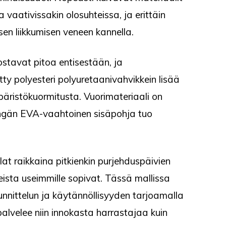
 vaativissakin olosuhteissa, ja erittäin
en liikkumisen veneen kannella.
ostavat pitoa entisestään, ja
tty polyesteri polyuretaanivahvikkein lisää
ristökuormitusta. Vuorimateriaali on
kengän EVA-vaahtoinen sisäpohja tuo
lat raikkaina pitkienkin purjehduspäivien
neista useimmille sopivat. Tässä mallissa
nnittelun ja käytännöllisyyden tarjoamalla
alvelee niin innokasta harrastajaa kuin