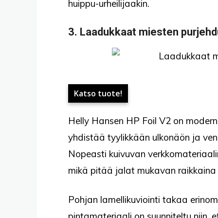
huippu-urheilijaakin.
3.
Laadukkaat miesten purjeh
Katso tuote!
Helly Hansen HP Foil V2 on moderni
yhdistää tyylikkään ulkonäön ja vene
Nopeasti kuivuvan verkkomateriaalin
mikä pitää jalat mukavan raikkaina 
Pohjan lamellikuviointi takaa erinom
pintamateriaali on suunniteltu niin, e