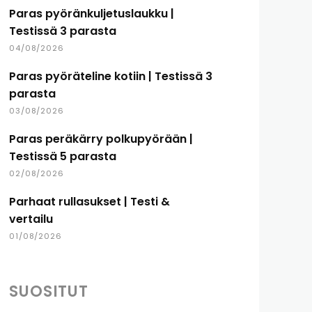
Paras pyöränkuljetuslaukku |
Testissä 3 parasta
04/08/2026
Paras pyöräteline kotiin | Testissä 3
parasta
03/08/2026
Paras peräkärry polkupyörään |
Testissä 5 parasta
02/08/2026
Parhaat rullasukset | Testi &
vertailu
01/08/2026
SUOSITUT