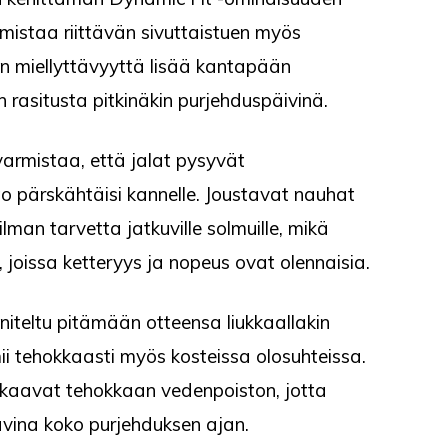
rmistaa riittävän sivuttaistuen myös
ien miellyttävyyttä lisää kantapään
 rasitusta pitkinäkin purjehduspäivinä.
armistaa, että jalat pysyvät
o pärskähtäisi kannelle. Joustavat nauhat
lman tarvetta jatkuville solmuille, mikä
 joissa ketteryys ja nopeus ovat olennaisia.
iteltu pitämään otteensa liukkaallakin
mii tehokkaasti myös kosteissa olosuhteissa.
kaavat tehokkaan vedenpoiston, jotta
vina koko purjehduksen ajan.