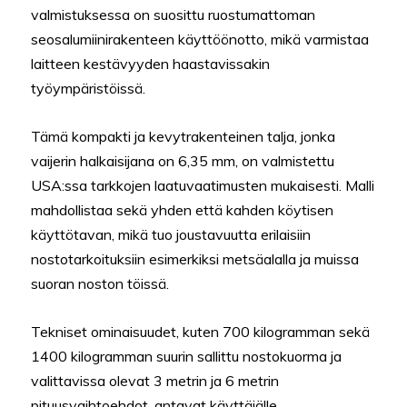
valmistuksessa on suosittu ruostumattoman
seosalumiinirakenteen käyttöönotto, mikä varmistaa
laitteen kestävyyden haastavissakin
työympäristöissä.
Tämä kompakti ja kevytrakenteinen talja, jonka
vaijerin halkaisijana on 6,35 mm, on valmistettu
USA:ssa tarkkojen laatuvaatimusten mukaisesti. Malli
mahdollistaa sekä yhden että kahden köytisen
käyttötavan, mikä tuo joustavuutta erilaisiin
nostotarkoituksiin esimerkiksi metsäalalla ja muissa
suoran noston töissä.
Tekniset ominaisuudet, kuten 700 kilogramman sekä
1400 kilogramman suurin sallittu nostokuorma ja
valittavissa olevat 3 metrin ja 6 metrin
pituusvaihtoehdot, antavat käyttäjälle