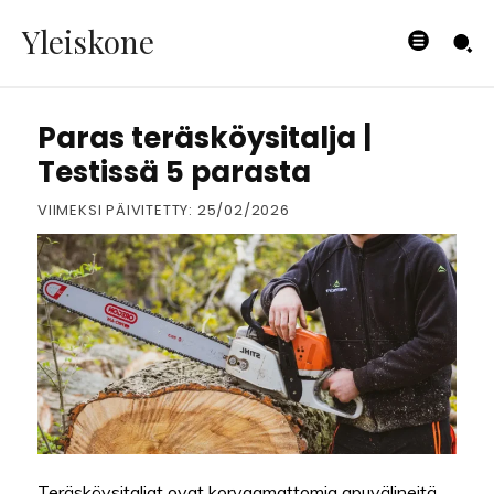
Yleiskone
METSÄTEOLLISUUS
Paras teräsköysitalja |
Testissä 5 parasta
VIIMEKSI PÄIVITETTY:
25/02/2026
Teräsköysitaljat ovat korvaamattomia apuvälineitä,