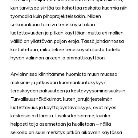
kun tarvitsee siirtää tai kohottaa raskaita kuormia niin
työmaalla kuin pihaprojekteissakin. Niiden
selkärankana toimiva teräsköysi takaa
luotettavuuden ja pitkän käyttöiän, mutta eri mallien
välillä on yllättävän paljon eroja. Tässä johdannossa
kartoitetaan, mikä tekee teräsköysitaljasta todella
hyvän valinnan arkeen ja ammattikäyttöön.
Arvioinnissa kiinnitämme huomiota muun muassa
maksimi- ja jatkuvaan kuormankantokykyyn,
teräsköyden paksuuteen ja kestävyysominaisuuksiin.
Turvallisuusnäkökulmat, kuten jarrujärjestelmän
luotettavuus ja käyttäjäystävällisyys, ovat myös
keskeisiä mittareita. Lisäksi katsomme, kuinka
helposti talja asennetaan ja huolletaan – näillä
seikoilla on suuri merkitys pitkän aikavälin käytössä.