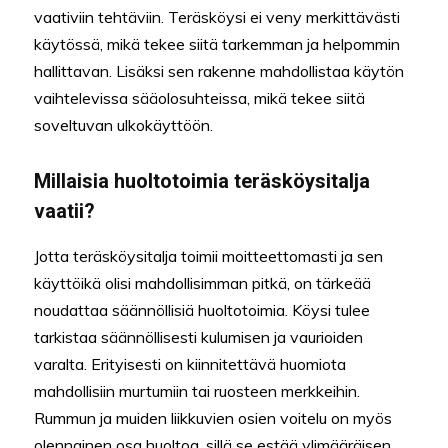
vaativiin tehtäviin. Teräsköysi ei veny merkittävästi
käytössä, mikä tekee siitä tarkemman ja helpommin
hallittavan. Lisäksi sen rakenne mahdollistaa käytön
vaihtelevissa sääolosuhteissa, mikä tekee siitä
soveltuvan ulkokäyttöön.
Millaisia huoltotoimia teräsköysitalja
vaatii?
Jotta teräsköysitalja toimii moitteettomasti ja sen
käyttöikä olisi mahdollisimman pitkä, on tärkeää
noudattaa säännöllisiä huoltotoimia. Köysi tulee
tarkistaa säännöllisesti kulumisen ja vaurioiden
varalta. Erityisesti on kiinnitettävä huomiota
mahdollisiin murtumiin tai ruosteen merkkeihin.
Rummun ja muiden liikkuvien osien voitelu on myös
olennainen osa huoltoa, sillä se estää ylimääräisen