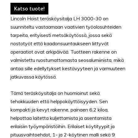
Katso tuote!
Lincoln Hoist teräsköysitalja LH 3000-30 on
suunniteltu vastaamaan vaativien työolosuhteiden
tarpeita, erityisesti metsäkäytössä, jossa sekä
nostotyöt että kaadonsuuntaukseen liittyvät
operaatiot ovat arkipäivää. Tuotteen rakenne on
valmistettu ruostumattomasta seosalumiinista, mikä
antaa sille edellytykset kestävyyteen ja varmuuteen
jatkuvassa käytössä.
Tämä teräsköysitalja on huomioinut sekä
tehokkuuden että helppokäyttöisyyden. Sen
kompakti ja kevyt rakenne, painaen 6,2 kiloa,
helpottaa laitetta kuljettamista ja asentamista
erilaisiin työympäristöihin. Erilaiset köytityypit ja
pituusvaihtoehdot, 1- ja 2-köytinen malli sekä 9