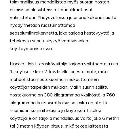
toiminnallisuus mahdollistaa myös suoran noston
erilaisissa olosuhteissa. Laadukkaat osat
valmistetaan Yhdysvalloissa ja osana kokonaisuutta
hyödynnetään ruostumattomaa
seosalumiinirakennetta, joka tarjoaa kestävyyttä ja
tehokasta suorituskykyä vaativissakin
käyttöympäristöissä.
Lincoln Hoist teräsköysitalja tarjoaa vaihtoehtoja niin
1-köytiselle kuin 2-köytiselle järjestelmälle, mikä
mahdollistaa nostokuorman mukauttamisen
käyttäjän tarpeiden mukaan. Mallin suurin sallittu
nostokuorma on 380 kilogrammaa yksiköstä ja 760
kilogrammaa kaksoisratkaisussa, mikä on otettu
huomioon suunnittelussa ja käytössä. Lisäksi
käyttäjälle on tarjolla mahdollisuus valita joko 6 metrin
tai 3 metrin köyden pituus, mikä tekee laitteesta