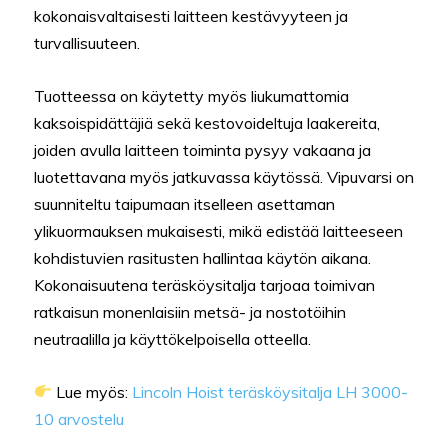
kokonaisvaltaisesti laitteen kestävyyteen ja
turvallisuuteen.
Tuotteessa on käytetty myös liukumattomia
kaksoispidättäjiä sekä kestovoideltuja laakereita,
joiden avulla laitteen toiminta pysyy vakaana ja
luotettavana myös jatkuvassa käytössä. Vipuvarsi on
suunniteltu taipumaan itselleen asettaman
ylikuormauksen mukaisesti, mikä edistää laitteeseen
kohdistuvien rasitusten hallintaa käytön aikana.
Kokonaisuutena teräsköysitalja tarjoaa toimivan
ratkaisun monenlaisiin metsä- ja nostotöihin
neutraalilla ja käyttökelpoisella otteella.
Lue myös:
Lincoln Hoist teräsköysitalja LH 3000-
10 arvostelu