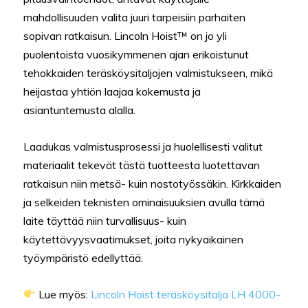
mahdollisuuden valita juuri tarpeisiin parhaiten
sopivan ratkaisun. Lincoln Hoist™ on jo yli
puolentoista vuosikymmenen ajan erikoistunut
tehokkaiden teräsköysitaljojen valmistukseen, mikä
heijastaa yhtiön laajaa kokemusta ja
asiantuntemusta alalla.
Laadukas valmistusprosessi ja huolellisesti valitut
materiaalit tekevät tästä tuotteesta luotettavan
ratkaisun niin metsä- kuin nostotyössäkin. Kirkkaiden
ja selkeiden teknisten ominaisuuksien avulla tämä
laite täyttää niin turvallisuus- kuin
käytettävyysvaatimukset, joita nykyaikainen
työympäristö edellyttää.
Lue myös:
Lincoln Hoist teräsköysitalja LH 4000-