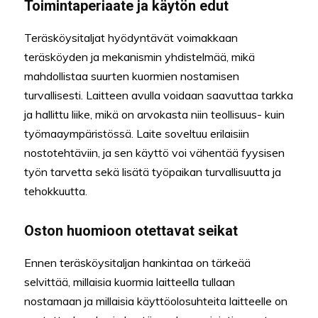
Toimintaperiaate ja käytön edut
Teräsköysitaljat hyödyntävät voimakkaan
teräsköyden ja mekanismin yhdistelmää, mikä
mahdollistaa suurten kuormien nostamisen
turvallisesti. Laitteen avulla voidaan saavuttaa tarkka
ja hallittu liike, mikä on arvokasta niin teollisuus- kuin
työmaaympäristössä. Laite soveltuu erilaisiin
nostotehtäviin, ja sen käyttö voi vähentää fyysisen
työn tarvetta sekä lisätä työpaikan turvallisuutta ja
tehokkuutta.
Oston huomioon otettavat seikat
Ennen teräsköysitaljan hankintaa on tärkeää
selvittää, millaisia kuormia laitteella tullaan
nostamaan ja millaisia käyttöolosuhteita laitteelle on