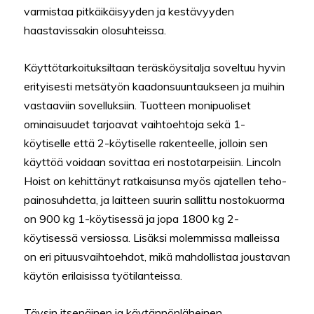
varmistaa pitkäikäisyyden ja kestävyyden
haastavissakin olosuhteissa.
Käyttötarkoituksiltaan teräsköysitalja soveltuu hyvin
erityisesti metsätyön kaadonsuuntaukseen ja muihin
vastaaviin sovelluksiin. Tuotteen monipuoliset
ominaisuudet tarjoavat vaihtoehtoja sekä 1-
köytiselle että 2-köytiselle rakenteelle, jolloin sen
käyttöä voidaan sovittaa eri nostotarpeisiin. Lincoln
Hoist on kehittänyt ratkaisunsa myös ajatellen teho-
painosuhdetta, ja laitteen suurin sallittu nostokuorma
on 900 kg 1-köytisessä ja jopa 1800 kg 2-
köytisessä versiossa. Lisäksi molemmissa malleissa
on eri pituusvaihtoehdot, mikä mahdollistaa joustavan
käytön erilaisissa työtilanteissa.
Täysin itsenäinen ja käytännönläheinen