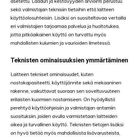
asetettu. Laadun ja kestävyyden arviointi perustuu
sekä valmistajan teknisiin tietoihin että laitteen
käyttöolosuhteisiin. Lisäksi on suositeltavaa vertailla
eri valmistajien tarjoamaa palvelua ja huoltotukea,
jotta pitkäaikainen käyttö on turvattu myös
mahdollisten kulumien ja vaurioiden ilmetessä.
Teknisten ominaisuuksien ymmärtäminen
Laitteen tekniset ominaisuudet, kuten
nostokapasiteetti, käyttöjännite sekä mekaaninen
rakenne, vaikuttavat suoraan sen soveltuvuuteen
erilaisten kuormien nostamiseen. On hyödyllistä
perehtyä käyttöohjeisiin ja valmistajan antamiin
suosituksiin, joiden avulla varmistetaan laitteiden
oikea ja turvallinen käyttö. Teknisten tietojen lisäksi
on hyvä tietää myös mahdollisista lisävarusteista,