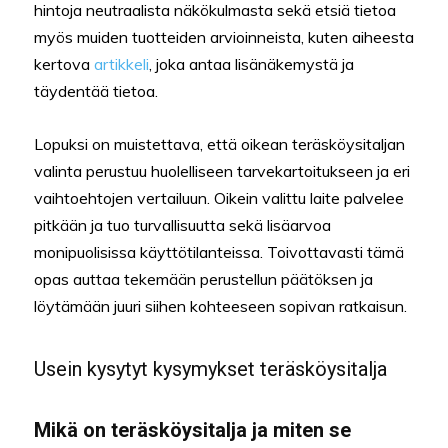
hintoja neutraalista näkökulmasta sekä etsiä tietoa
myös muiden tuotteiden arvioinneista, kuten aiheesta
kertova
artikkeli
, joka antaa lisänäkemystä ja
täydentää tietoa.
Lopuksi on muistettava, että oikean teräsköysitaljan
valinta perustuu huolelliseen tarvekartoitukseen ja eri
vaihtoehtojen vertailuun. Oikein valittu laite palvelee
pitkään ja tuo turvallisuutta sekä lisäarvoa
monipuolisissa käyttötilanteissa. Toivottavasti tämä
opas auttaa tekemään perustellun päätöksen ja
löytämään juuri siihen kohteeseen sopivan ratkaisun.
Usein kysytyt kysymykset teräsköysitalja
Mikä on teräsköysitalja ja miten se