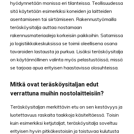
hyödynnetään monissa eri tilanteissa. Teollisuudessa
sitä käytetään esimerkiksi koneiden ja laitteiden
asentamiseen tai siirtämiseen. Rakennustyömailla
teräsköysitalja auttaa nostamaan
rakennusmateriaaleja korkeisiin paikkoihin. Satamissa
ja logistiikkakeskuksissa se toimii oleellisena osana
tavaroiden lastausta ja purkua. Lisäksi teräsköysitalja
on käytännöllinen valinta myös pelastustöissä, missä
se tarjoaa apua erityisen haastavissa olosuhteissa.
Mitkä ovat teräsköysitaljan edut
verrattuna muihin nostolaitteisiin?
Teräsköysitaljan merkittävin etu on sen kestävyys ja
luotettavuus raskaita taakkoja käsiteltäessä. Toisin
kuin esimerkiksi ketjutaljat, teräsköysitalja soveltuu
erityisen hyvin pitkäkestoisiin ja toistuvaa kulutusta