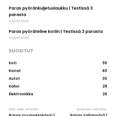
Paras pyöränkuljetuslaukku | Testissä 3
parasta
04/08/2026
Paras pyöräteline kotiin | Testissä 3 parasta
03/08/2026
SUOSITUT
Koti
55
Koirat
40
Autot
30
Kahvi
28
Elektroniikka
26
EDELLINEN ARTIKKELI
SEURAAVA ARTIKKELI
Paras puunvetoköysi |
Paras taljapyörä |