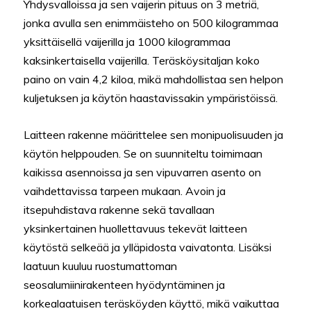
Yhdysvalloissa ja sen vaijerin pituus on 3 metriä,
jonka avulla sen enimmäisteho on 500 kilogrammaa
yksittäisellä vaijerilla ja 1000 kilogrammaa
kaksinkertaisella vaijerilla. Teräsköysitaljan koko
paino on vain 4,2 kiloa, mikä mahdollistaa sen helpon
kuljetuksen ja käytön haastavissakin ympäristöissä.
Laitteen rakenne määrittelee sen monipuolisuuden ja
käytön helppouden. Se on suunniteltu toimimaan
kaikissa asennoissa ja sen vipuvarren asento on
vaihdettavissa tarpeen mukaan. Avoin ja
itsepuhdistava rakenne sekä tavallaan
yksinkertainen huollettavuus tekevät laitteen
käytöstä selkeää ja ylläpidosta vaivatonta. Lisäksi
laatuun kuuluu ruostumattoman
seosalumiinirakenteen hyödyntäminen ja
korkealaatuisen teräsköyden käyttö, mikä vaikuttaa