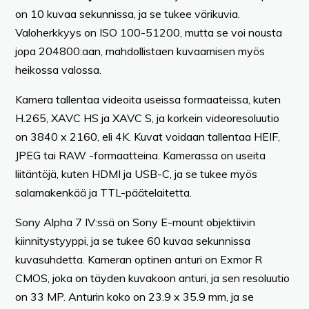
on 10 kuvaa sekunnissa, ja se tukee värikuvia.
Valoherkkyys on ISO 100-51200, mutta se voi nousta
jopa 204800:aan, mahdollistaen kuvaamisen myös
heikossa valossa.
Kamera tallentaa videoita useissa formaateissa, kuten
H.265, XAVC HS ja XAVC S, ja korkein videoresoluutio
on 3840 x 2160, eli 4K. Kuvat voidaan tallentaa HEIF,
JPEG tai RAW -formaatteina. Kamerassa on useita
liitäntöjä, kuten HDMI ja USB-C, ja se tukee myös
salamakenkää ja TTL-päätelaitetta.
Sony Alpha 7 IV:ssä on Sony E-mount objektiivin
kiinnitystyyppi, ja se tukee 60 kuvaa sekunnissa
kuvasuhdetta. Kameran optinen anturi on Exmor R
CMOS, joka on täyden kuvakoon anturi, ja sen resoluutio
on 33 MP. Anturin koko on 23.9 x 35.9 mm, ja se