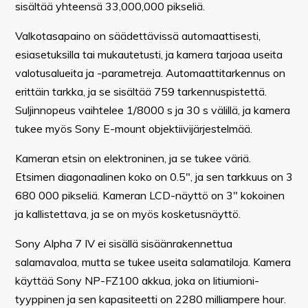
sisältää yhteensä 33,000,000 pikseliä.
Valkotasapaino on säädettävissä automaattisesti,
esiasetuksilla tai mukautetusti, ja kamera tarjoaa useita
valotusalueita ja -parametreja. Automaattitarkennus on
erittäin tarkka, ja se sisältää 759 tarkennuspistettä.
Suljinnopeus vaihtelee 1/8000 s ja 30 s välillä, ja kamera
tukee myös Sony E-mount objektiivijärjestelmää.
Kameran etsin on elektroninen, ja se tukee väriä.
Etsimen diagonaalinen koko on 0.5″, ja sen tarkkuus on 3
680 000 pikseliä. Kameran LCD-näyttö on 3″ kokoinen
ja kallistettava, ja se on myös kosketusnäyttö.
Sony Alpha 7 IV ei sisällä sisäänrakennettua
salamavaloa, mutta se tukee useita salamatiloja. Kamera
käyttää Sony NP-FZ100 akkua, joka on litiumioni-
tyyppinen ja sen kapasiteetti on 2280 milliampere hour.