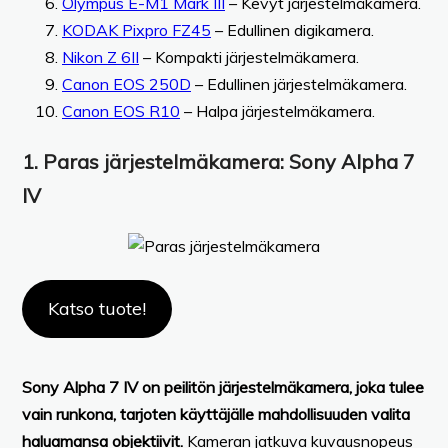
Olympus E-M1 Mark III
– Kevyt järjestelmäkamera.
KODAK Pixpro FZ45
– Edullinen digikamera.
Nikon Z 6II
– Kompakti järjestelmäkamera.
Canon EOS 250D
– Edullinen järjestelmäkamera.
Canon EOS R10
– Halpa järjestelmäkamera.
1.
Paras järjestelmäkamera:
Sony Alpha 7
IV
Katso tuote!
Sony Alpha 7 IV on peilitön järjestelmäkamera, joka tulee
vain runkona, tarjoten käyttäjälle mahdollisuuden valita
haluamansa objektiivit.
Kameran jatkuva kuvausnopeus