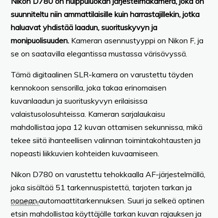
Nikon D780 on huippuluokan järjestelmäkamera, joka on
suunniteltu niin ammattilaisille kuin harrastajillekin, jotka
haluavat yhdistää laadun, suorituskyvyn ja
monipuolisuuden.
Kameran asennustyyppi on Nikon F, ja
se on saatavilla elegantissa mustassa värisävyssä.
Tämä digitaalinen SLR-kamera on varustettu täyden
kennokoon sensorilla, joka takaa erinomaisen
kuvanlaadun ja suorituskyvyn erilaisissa
valaistusolosuhteissa. Kameran sarjalaukaisu
mahdollistaa jopa 12 kuvan ottamisen sekunnissa, mikä
tekee siitä ihanteellisen valinnan toimintakohtausten ja
nopeasti liikkuvien kohteiden kuvaamiseen.
Nikon D780 on varustettu tehokkaalla AF-järjestelmällä,
joka sisältää 51 tarkennuspistettä, tarjoten tarkan ja
nopean automaattitarkennuksen. Suuri ja selkeä optinen
KAMERAT
etsin mahdollistaa käyttäjälle tarkan kuvan rajauksen ja