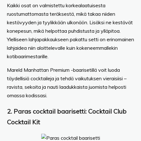
Kaikki osat on valmistettu korkealaatuisesta
ruostumattomasta teräksestä, mikä takaa niiden
kestävyyden ja tyylikkään ulkonäön. Lisäksi ne kestävät
konepesun, mikä helpottaa puhdistusta ja ylläpitoa.
Ylelliseen lahjapakkaukseen pakattu setti on erinomainen
lahjaidea niin aloittelevalle kuin kokeneemmallekin
kotibaarimestarille.
Mareld Manhattan Premium -baarisetillä voit luoda
täydellisiä cocktaileja ja tehdä vaikutuksen vieraisiisi –
ravista, sekoita ja nauti laadukkaista juomista helposti
omassa kodissasi.
2.
Paras cocktail baarisetti
: Cocktail Club
Cocktail Kit