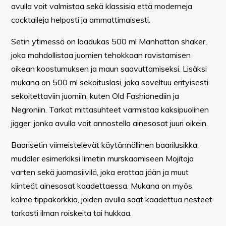
avulla voit valmistaa sekä klassisia että moderneja
cocktaileja helposti ja ammattimaisesti.
Setin ytimessä on laadukas 500 ml Manhattan shaker,
joka mahdollistaa juomien tehokkaan ravistamisen
oikean koostumuksen ja maun saavuttamiseksi. Lisäksi
mukana on 500 ml sekoituslasi, joka soveltuu erityisesti
sekoitettaviin juomiin, kuten Old Fashionediin ja
Negroniin. Tarkat mittasuhteet varmistaa kaksipuolinen
jigger, jonka avulla voit annostella ainesosat juuri oikein.
Baarisetin viimeistelevät käytännöllinen baarilusikka,
muddler esimerkiksi limetin murskaamiseen Mojitoja
varten sekä juomasiivilä, joka erottaa jään ja muut
kiinteät ainesosat kaadettaessa. Mukana on myös
kolme tippakorkkia, joiden avulla saat kaadettua nesteet
tarkasti ilman roiskeita tai hukkaa.