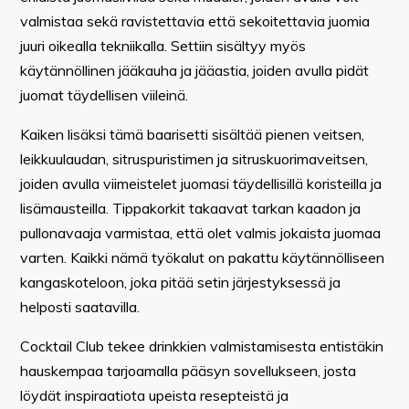
valmistaa sekä ravistettavia että sekoitettavia juomia
juuri oikealla tekniikalla. Settiin sisältyy myös
käytännöllinen jääkauha ja jääastia, joiden avulla pidät
juomat täydellisen viileinä.
Kaiken lisäksi tämä baarisetti sisältää pienen veitsen,
leikkuulaudan, sitruspuristimen ja sitruskuorimaveitsen,
joiden avulla viimeistelet juomasi täydellisillä koristeilla ja
lisämausteilla. Tippakorkit takaavat tarkan kaadon ja
pullonavaaja varmistaa, että olet valmis jokaista juomaa
varten. Kaikki nämä työkalut on pakattu käytännölliseen
kangaskoteloon, joka pitää setin järjestyksessä ja
helposti saatavilla.
Cocktail Club tekee drinkkien valmistamisesta entistäkin
hauskempaa tarjoamalla pääsyn sovellukseen, josta
löydät inspiraatiota upeista resepteistä ja