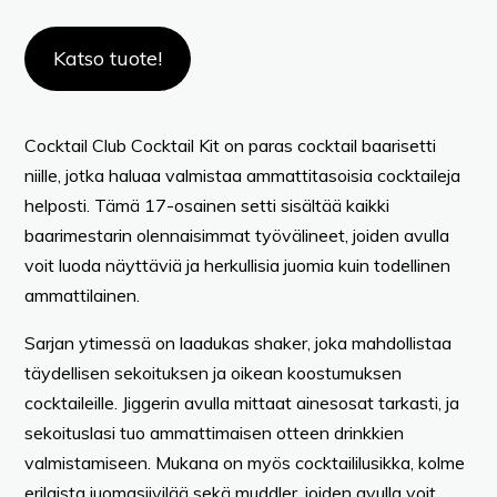
Katso tuote!
Cocktail Club Cocktail Kit on paras cocktail baarisetti
niille, jotka haluaa valmistaa ammattitasoisia cocktaileja
helposti. Tämä 17-osainen setti sisältää kaikki
baarimestarin olennaisimmat työvälineet, joiden avulla
voit luoda näyttäviä ja herkullisia juomia kuin todellinen
ammattilainen.
Sarjan ytimessä on laadukas shaker, joka mahdollistaa
täydellisen sekoituksen ja oikean koostumuksen
cocktaileille. Jiggerin avulla mittaat ainesosat tarkasti, ja
sekoituslasi tuo ammattimaisen otteen drinkkien
valmistamiseen. Mukana on myös cocktaililusikka, kolme
erilaista juomasiivilää sekä muddler, joiden avulla voit