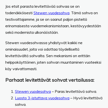
Jos etsit parasta levitettävää sohvaa se on
todenäkköisesti
Stewen vuodesohva
. Tämä sohva on
testivoittajamme, ja se on saanut paljon pisteitä
erinomaisesta vuodemekanismistaan, kestävyydestään
sekä modernista ulkonäöstään.
Stewen vuodesohvassa yhdistyvät kaikki ne
ominaisuudet, joita voi odottaa täydelliseltä
levitettävältä sohvalta. Sen mekanismi on erittäin
helppokäyttöinen, joten sohvan muuntaminen vuoteeksi
käy vaivattomasti.
Parhaat levitettävät sohvat vertailussa:
Stewen vuodesohva
– Paras levitettävä sohva.
Luosto 3-istuttava vuodesohva
– Hyvä levitettävä
sohva.