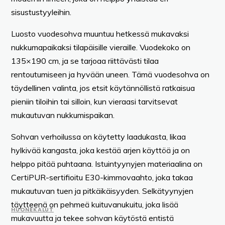
sisustustyyleihin.
Luosto vuodesohva muuntuu hetkessä mukavaksi
nukkumapaikaksi tilapäisille vieraille. Vuodekoko on
135×190 cm, ja se tarjoaa riittävästi tilaa
rentoutumiseen ja hyvään uneen. Tämä vuodesohva on
täydellinen valinta, jos etsit käytännöllistä ratkaisua
pieniin tiloihin tai silloin, kun vieraasi tarvitsevat
mukautuvan nukkumispaikan.
Sohvan verhoilussa on käytetty laadukasta, likaa
hylkivää kangasta, joka kestää arjen käyttöä ja on
helppo pitää puhtaana. Istuintyynyjen materiaalina on
CertiPUR-sertifioitu E30-kimmovaahto, joka takaa
mukautuvan tuen ja pitkäikäisyyden. Selkätyynyjen
täytteenä on pehmeä kuituvanukuitu, joka lisää
HUONEKALUT
mukavuutta ja tekee sohvan käytöstä entistä