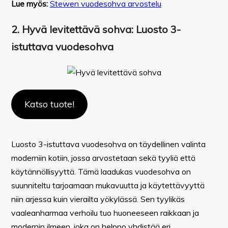
Lue myös:
Stewen vuodesohva arvostelu
2.
Hyvä levitettävä sohva
: Luosto 3-
istuttava vuodesohva
Katso tuote!
Luosto 3-istuttava vuodesohva on täydellinen valinta
moderniin kotiin, jossa arvostetaan sekä tyyliä että
käytännöllisyyttä. Tämä laadukas vuodesohva on
suunniteltu tarjoamaan mukavuutta ja käytettävyyttä
niin arjessa kuin vierailta yökylässä. Sen tyylikäs
vaaleanharmaa verhoilu tuo huoneeseen raikkaan ja
modernin ilmeen, joka on helppo yhdistää eri