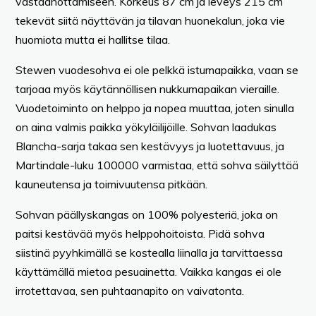
vastaanottamiseen. Korkeus 87 cm ja leveys 215 cm
tekevät siitä näyttävän ja tilavan huonekalun, joka vie
huomiota mutta ei hallitse tilaa.
Stewen vuodesohva ei ole pelkkä istumapaikka, vaan se
tarjoaa myös käytännöllisen nukkumapaikan vieraille.
Vuodetoiminto on helppo ja nopea muuttaa, joten sinulla
on aina valmis paikka yökyläilijöille. Sohvan laadukas
Blancha-sarja takaa sen kestävyys ja luotettavuus, ja
Martindale-luku 100000 varmistaa, että sohva säilyttää
kauneutensa ja toimivuutensa pitkään.
Sohvan päällyskangas on 100% polyesteriä, joka on
paitsi kestävää myös helppohoitoista. Pidä sohva
siistinä pyyhkimällä se kostealla liinalla ja tarvittaessa
käyttämällä mietoa pesuainetta. Vaikka kangas ei ole
irrotettavaa, sen puhtaanapito on vaivatonta.