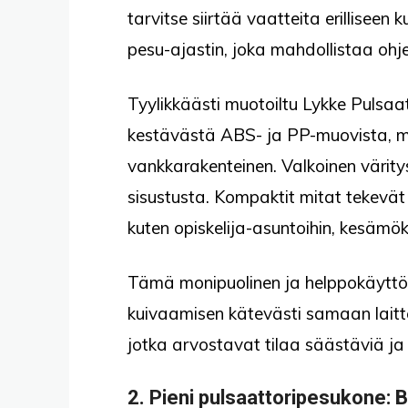
tarvitse siirtää vaatteita erillisee
pesu-ajastin, joka mahdollistaa oh
Tyylikkäästi muotoiltu Lykke Pulsaa
kestävästä ABS- ja PP-muovista, m
vankkarakenteinen. Valkoinen värity
sisustusta. Kompaktit mitat tekevät s
kuten opiskelija-asuntoihin, kesämöke
Tämä monipuolinen ja helppokäyttöi
kuivaamisen kätevästi samaan laittee
jotka arvostavat tilaa säästäviä ja 
2.
Pieni pulsaattoripesukone
: 