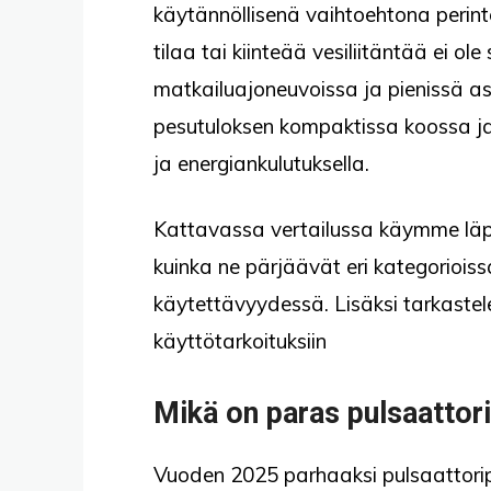
käytännöllisenä vaihtoehtona perinteisi
tilaa tai kiinteää vesiliitäntää ei ol
matkailuajoneuvoissa ja pienissä as
pesutuloksen kompaktissa koossa j
ja energiankulutuksella.
Kattavassa vertailussa käymme läpi
kuinka ne pärjäävät eri kategorioiss
käytettävyydessä. Lisäksi tarkastel
käyttötarkoituksiin
Mikä on paras pulsaatto
Vuoden 2025 parhaaksi pulsaattorip