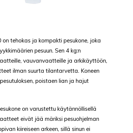
 on tehokas ja kompakti pesukone, joka
yykkimäärien pesuun. Sen 4 kg:n
vaatteille, vauvanvaatteille ja arkikäyttöön,
tteet ilman suurta tilantarvetta. Koneen
sutuloksen, poistaen lian ja hajut
esukone on varustettu käytännöllisellä
vaatteet eivät jää märiksi pesuohjelman
pivan kiireiseen arkeen, sillä sinun ei