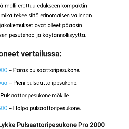
ä malli erottuu edukseen kompaktin
mikä tekee siitä erinomaisen valinnan
täjäkokemukset ovat olleet pääosin
 sen pesutehoa ja käytännöllisyyttä.
oneet vertailussa:
000
– Paras pulsaattoripesukone.
pua
– Pieni pulsaattoripesukone.
Pulsaattoripesukone mökille.
500
– Halpa pulsaattoripesukone.
 Lykke Pulsaattoripesukone Pro 2000