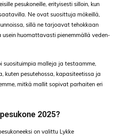
lle pesukoneille, erityisesti silloin, kun
e saatavilla. Ne ovat suosittuja mökeillä,
unnoissa, sillä ne tarjoavat tehokkaan
a usein huomattavasti pienemmällä veden-
 suosituimpia malleja ja testaamme,
a, kuten pesutehossa, kapasiteetissa ja
emme, mitkä mallit sopivat parhaiten eri
ripesukone 2025?
esukoneeksi on valittu Lykke