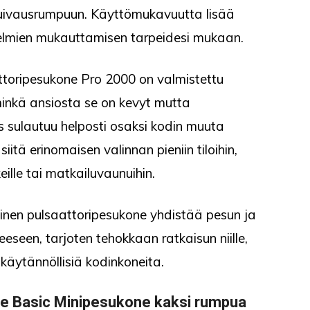
n kuivausrumpuun. Käyttömukavuutta lisää
jelmien mukauttamisen tarpeidesi mukaan.
ttoripesukone Pro 2000 on valmistettu
inkä ansiosta se on kevyt mutta
s sulautuu helposti osaksi kodin muuta
iitä erinomaisen valinnan pieniin tiloihin,
ille tai matkailuvaunuihin.
nen pulsaattoripesukone yhdistää pesun ja
seen, tarjoten tehokkaan ratkaisun niille,
käytännöllisiä kodinkoneita.
Be Basic Minipesukone kaksi rumpua