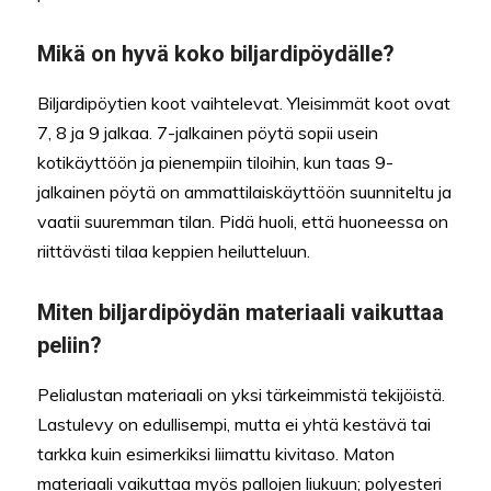
Mikä on hyvä koko biljardipöydälle?
Biljardipöytien koot vaihtelevat. Yleisimmät koot ovat
7, 8 ja 9 jalkaa. 7-jalkainen pöytä sopii usein
kotikäyttöön ja pienempiin tiloihin, kun taas 9-
jalkainen pöytä on ammattilaiskäyttöön suunniteltu ja
vaatii suuremman tilan. Pidä huoli, että huoneessa on
riittävästi tilaa keppien heilutteluun.
Miten biljardipöydän materiaali vaikuttaa
peliin?
Pelialustan materiaali on yksi tärkeimmistä tekijöistä.
Lastulevy on edullisempi, mutta ei yhtä kestävä tai
tarkka kuin esimerkiksi liimattu kivitaso. Maton
materiaali vaikuttaa myös pallojen liukuun; polyesteri