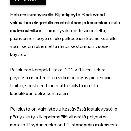
Heti ensisilmäyksellä Biljardipöytä Blackwood
vakuuttaa elegantilla muotoilullaan ja korkealaatuisilla
materiaaleillaan.
Tämä tyylikkäästi suunniteltu,
puunvärinen pöytä ei ole pelkästään kaunis katsella,
vaan se on rakennettu myös kestämään vuosien
käyttöä.
Pelialueen kompakti koko, 191 x 94 cm, tekee
pöydästä ihanteellisen valinnan myös pienempiin
tiloihin, säästäen tilaa mutta säilyttäen silti
laadukkaan pelikokemuksen.
Pelialusta on valmistettu kestävästä lastulevystä ja
päällystetty silkinpehmeällä vihreällä polyester-
matolla. Pöydän runko on E1-standardin mukaisesta