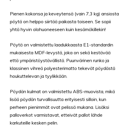
Pienen kokonsa ja keveytensä (vain 7,3 kg) ansiosta
pöytä on helppo siirtää paikasta toiseen. Se sopii
yhtä hyvin olohuoneeseen kuin kesämökillekin!
Pöytä on valmistettu laadukkaasta E1-standardin
mukaisesta MDF-levystä, joka on sekä kestävää
että ympäristöystävällistä. Puunvärinen runko ja
klassinen vihreä polyesterimatto tekevät pöydästä
houkuttelevan ja tyylikkään.
Pöydän kulmat on valmistettu ABS-muovista, mikä
lisää pöydän turvallisuutta erityisesti silloin, kun
perheen pienimmät ovat pelissä mukana. Lisäksi
palloverkot varmistavat, etteivät pallot lähde
karkuteille kesken pelin.