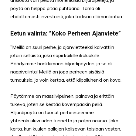
ansiosta voin pelata monenlaisia biljardipelejä, ja
pöytä on helppo pitää puhtaana. Tämä oli
ehdottomasti investointi, joka toi lisää elämänlaatua.”
Eetun valinta: ”Koko Perheen Ajanviete”
”Meillä on suuri perhe, ja ajanvietteeksi kaivattiin
jotain sellaista, joka sopii kaikille ikäluokille.
Päädyimme hankkimaan biljardipöydän, ja se oli
nappivalinta! Meillä on jopa perheen sisäisiä
turnauksia, ja voin kertoa, että kilpailuhenki on kova.
Pöytämme on massiivipuinen, painava ja erittäin
tukeva, joten se kestää kovempaakin peliä.
Biljardipöytä on tuonut perheeseemme
yhteenkuuluvuuden tunnetta ja paljon naurua. Joka
kerta, kun kuulen pallojen kolisevan toisiaan vasten,