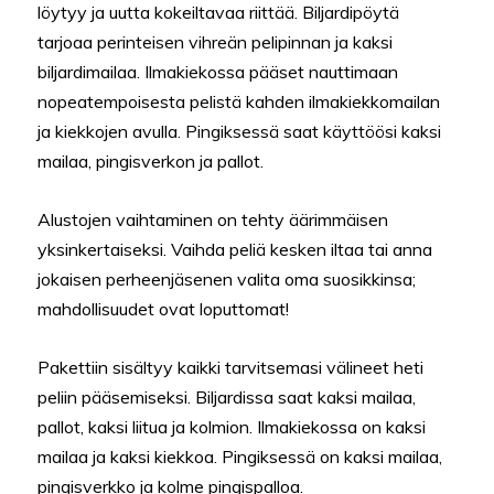
löytyy ja uutta kokeiltavaa riittää. Biljardipöytä
tarjoaa perinteisen vihreän pelipinnan ja kaksi
biljardimailaa. Ilmakiekossa pääset nauttimaan
nopeatempoisesta pelistä kahden ilmakiekkomailan
ja kiekkojen avulla. Pingiksessä saat käyttöösi kaksi
mailaa, pingisverkon ja pallot.
Alustojen vaihtaminen on tehty äärimmäisen
yksinkertaiseksi. Vaihda peliä kesken iltaa tai anna
jokaisen perheenjäsenen valita oma suosikkinsa;
mahdollisuudet ovat loputtomat!
Pakettiin sisältyy kaikki tarvitsemasi välineet heti
peliin pääsemiseksi. Biljardissa saat kaksi mailaa,
pallot, kaksi liitua ja kolmion. Ilmakiekossa on kaksi
mailaa ja kaksi kiekkoa. Pingiksessä on kaksi mailaa,
pingisverkko ja kolme pingispalloa.