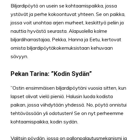
Biljardipöytä on usein se kohtaamispaikka, jossa
ystävät ja perhe kokoontuvat yhteen. Se on paikka,
jossa voit unohtaa arjen murheet, keskittyä peliin ja
nauttia hyvästä seurasta. Alapuolella kolme
biljardiharrastajaa, Pekka, Hanna ja Eetu, kertovat
omista biljardipöytäkokemuksistaan kehuvaan
sävyyn.
Pekan Tarina: ”Kodin Sydän”
”Ostin ensimmäisen biljardipöytäni vuosia sitten, kun
lapset olivat vielä pieniä. Halusin luoda kodista
paikan, jossa viihdytään yhdessä. No, pöytä onnistui
tehtävässään yli odotusten! Se on nyt perheemme
kohtaamispaikka, kodin sydän.
Valitsin pöydän, jossa on pallonpalautusmekanismi ja