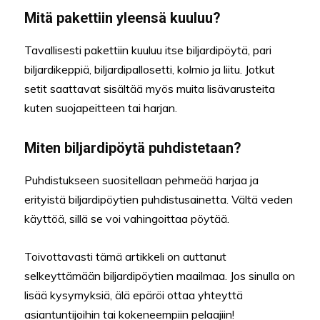
Mitä pakettiin yleensä kuuluu?
Tavallisesti pakettiin kuuluu itse biljardipöytä, pari
biljardikeppiä, biljardipallosetti, kolmio ja liitu. Jotkut
setit saattavat sisältää myös muita lisävarusteita
kuten suojapeitteen tai harjan.
Miten biljardipöytä puhdistetaan?
Puhdistukseen suositellaan pehmeää harjaa ja
erityistä biljardipöytien puhdistusainetta. Vältä veden
käyttöä, sillä se voi vahingoittaa pöytää.
Toivottavasti tämä artikkeli on auttanut
selkeyttämään biljardipöytien maailmaa. Jos sinulla on
lisää kysymyksiä, älä epäröi ottaa yhteyttä
asiantuntijoihin tai kokeneempiin pelaajiin!