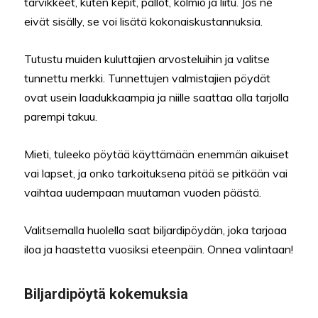
tarvikkeet, kuten kepit, pallot, kolmio ja liitu. Jos ne
eivät sisälly, se voi lisätä kokonaiskustannuksia.
Tutustu muiden kuluttajien arvosteluihin ja valitse
tunnettu merkki. Tunnettujen valmistajien pöydät
ovat usein laadukkaampia ja niille saattaa olla tarjolla
parempi takuu.
Mieti, tuleeko pöytää käyttämään enemmän aikuiset
vai lapset, ja onko tarkoituksena pitää se pitkään vai
vaihtaa uudempaan muutaman vuoden päästä.
Valitsemalla huolella saat biljardipöydän, joka tarjoaa
iloa ja haastetta vuosiksi eteenpäin. Onnea valintaan!
Biljardipöytä kokemuksia