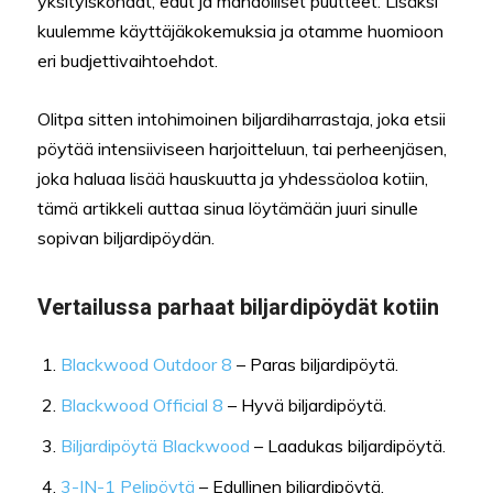
yksityiskohdat, edut ja mahdolliset puutteet. Lisäksi
kuulemme käyttäjäkokemuksia ja otamme huomioon
eri budjettivaihtoehdot.
Olitpa sitten intohimoinen biljardiharrastaja, joka etsii
pöytää intensiiviseen harjoitteluun, tai perheenjäsen,
joka haluaa lisää hauskuutta ja yhdessäoloa kotiin,
tämä artikkeli auttaa sinua löytämään juuri sinulle
sopivan biljardipöydän.
Vertailussa parhaat biljardipöydät kotiin
Blackwood Outdoor 8
– Paras biljardipöytä.
Blackwood Official 8
– Hyvä biljardipöytä.
Biljardipöytä Blackwood
– Laadukas biljardipöytä.
3-IN-1 Pelipöytä
– Edullinen biljardipöytä.