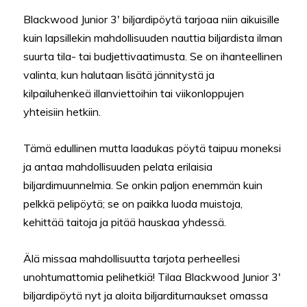
Blackwood Junior 3′ biljardipöytä tarjoaa niin aikuisille
kuin lapsillekin mahdollisuuden nauttia biljardista ilman
suurta tila- tai budjettivaatimusta. Se on ihanteellinen
valinta, kun halutaan lisätä jännitystä ja
kilpailuhenkeä illanviettoihin tai viikonloppujen
yhteisiin hetkiin.
Tämä edullinen mutta laadukas pöytä taipuu moneksi
ja antaa mahdollisuuden pelata erilaisia
biljardimuunnelmia. Se onkin paljon enemmän kuin
pelkkä pelipöytä; se on paikka luoda muistoja,
kehittää taitoja ja pitää hauskaa yhdessä.
Älä missaa mahdollisuutta tarjota perheellesi
unohtumattomia pelihetkiä! Tilaa Blackwood Junior 3′
biljardipöytä nyt ja aloita biljarditurnaukset omassa