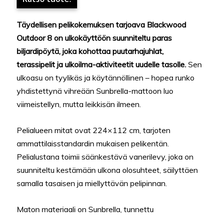
Täydellisen pelikokemuksen tarjoava Blackwood
Outdoor 8 on ulkokäyttöön suunniteltu paras
biljardipöytä, joka kohottaa puutarhajuhlat,
terassipelit ja ulkoilma-aktiviteetit uudelle tasolle.
Sen
ulkoasu on tyylikäs ja käytännöllinen – hopea runko
yhdistettynä vihreään Sunbrella-mattoon luo
viimeistellyn, mutta leikkisän ilmeen.
Pelialueen mitat ovat 224×112 cm, tarjoten
ammattilaisstandardin mukaisen pelikentän.
Pelialustana toimii säänkestävä vanerilevy, joka on
suunniteltu kestämään ulkona olosuhteet, säilyttäen
samalla tasaisen ja miellyttävän pelipinnan.
Maton materiaali on Sunbrella, tunnettu