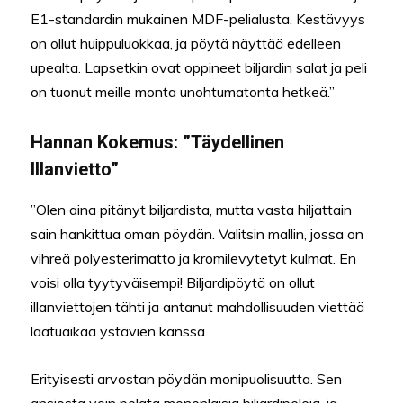
E1-standardin mukainen MDF-pelialusta. Kestävyys
on ollut huippuluokkaa, ja pöytä näyttää edelleen
upealta. Lapsetkin ovat oppineet biljardin salat ja peli
on tuonut meille monta unohtumatonta hetkeä.”
Hannan Kokemus: ”Täydellinen
Illanvietto”
”Olen aina pitänyt biljardista, mutta vasta hiljattain
sain hankittua oman pöydän. Valitsin mallin, jossa on
vihreä polyesterimatto ja kromilevytetyt kulmat. En
voisi olla tyytyväisempi! Biljardipöytä on ollut
illanviettojen tähti ja antanut mahdollisuuden viettää
laatuaikaa ystävien kanssa.
Erityisesti arvostan pöydän monipuolisuutta. Sen