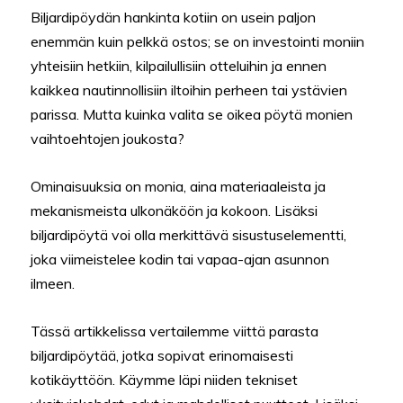
Biljardipöydän hankinta kotiin on usein paljon
enemmän kuin pelkkä ostos; se on investointi moniin
yhteisiin hetkiin, kilpailullisiin otteluihin ja ennen
kaikkea nautinnollisiin iltoihin perheen tai ystävien
parissa. Mutta kuinka valita se oikea pöytä monien
vaihtoehtojen joukosta?
Ominaisuuksia on monia, aina materiaaleista ja
mekanismeista ulkonäköön ja kokoon. Lisäksi
biljardipöytä voi olla merkittävä sisustuselementti,
joka viimeistelee kodin tai vapaa-ajan asunnon
ilmeen.
Tässä artikkelissa vertailemme viittä parasta
biljardipöytää, jotka sopivat erinomaisesti
kotikäyttöön. Käymme läpi niiden tekniset