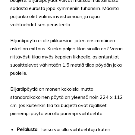
budjetti. Biljardipöydät voivat maksaa muutamasta
sadasta eurosta jopa kymmeniin tuhansiin. Määritä,
paljonko olet valmis investoimaan, ja rajaa
vaihtoehdot sen perusteella.
Biljardipöytä ei ole pikkuesine, joten ensimmäinen
askel on mittaus. Kuinka paljon tilaa sinulla on? Varaa
riittävästi tilaa myös keppien liikkeelle; asiantuntijat
suosittelevat vähintään 1,5 metriä tilaa pöydän joka
puolelle.
Biljardipöytiä on monen kokoisia, mutta
standardikokoinen pöytä on yleensä noin 224 x 112
cm. Jos kuitenkin tila tai budjetti ovat rajalliset,
pienempi pöytä voi olla parempi vaihtoehto.
Pelialusta
: Tässä voi olla vaihtoehtoja kuten