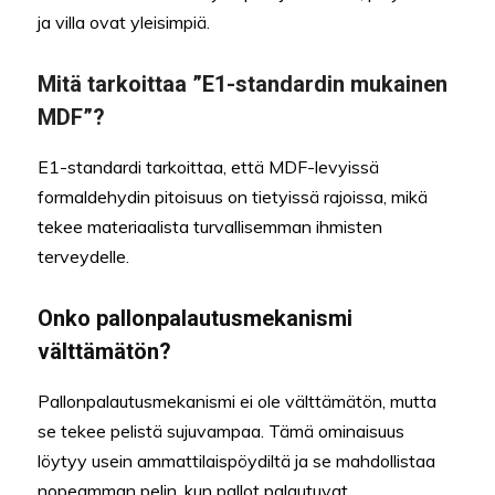
ja villa ovat yleisimpiä.
Mitä tarkoittaa ”E1-standardin mukainen
MDF”?
E1-standardi tarkoittaa, että MDF-levyissä
formaldehydin pitoisuus on tietyissä rajoissa, mikä
tekee materiaalista turvallisemman ihmisten
terveydelle.
Onko pallonpalautusmekanismi
välttämätön?
Pallonpalautusmekanismi ei ole välttämätön, mutta
se tekee pelistä sujuvampaa. Tämä ominaisuus
löytyy usein ammattilaispöydiltä ja se mahdollistaa
nopeamman pelin, kun pallot palautuvat