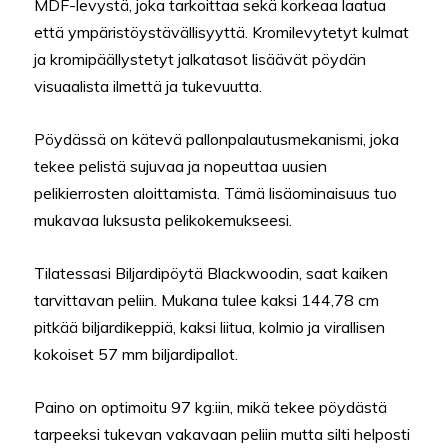
MDF-levystä, joka tarkoittaa sekä korkeaa laatua
että ympäristöystävällisyyttä. Kromilevytetyt kulmat
ja kromipäällystetyt jalkatasot lisäävät pöydän
visuaalista ilmettä ja tukevuutta.
Pöydässä on kätevä pallonpalautusmekanismi, joka
tekee pelistä sujuvaa ja nopeuttaa uusien
pelikierrosten aloittamista. Tämä lisäominaisuus tuo
mukavaa luksusta pelikokemukseesi.
Tilatessasi Biljardipöytä Blackwoodin, saat kaiken
tarvittavan peliin. Mukana tulee kaksi 144,78 cm
pitkää biljardikeppiä, kaksi liitua, kolmio ja virallisen
kokoiset 57 mm biljardipallot.
Paino on optimoitu 97 kg:iin, mikä tekee pöydästä
tarpeeksi tukevan vakavaan peliin mutta silti helposti