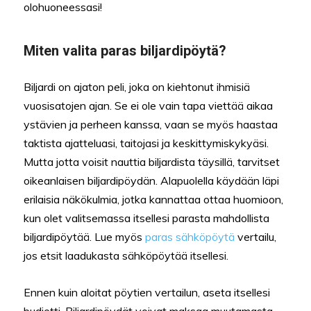
olohuoneessasi!
Miten valita paras biljardipöytä?
Biljardi on ajaton peli, joka on kiehtonut ihmisiä
vuosisatojen ajan. Se ei ole vain tapa viettää aikaa
ystävien ja perheen kanssa, vaan se myös haastaa
taktista ajatteluasi, taitojasi ja keskittymiskykyäsi.
Mutta jotta voisit nauttia biljardista täysillä, tarvitset
oikeanlaisen biljardipöydän. Alapuolella käydään läpi
erilaisia näkökulmia, jotka kannattaa ottaa huomioon,
kun olet valitsemassa itsellesi parasta mahdollista
biljardipöytää. Lue myös
paras sähköpöytä
vertailu,
jos etsit laadukasta sähköpöytää itsellesi.
Ennen kuin aloitat pöytien vertailun, aseta itsellesi