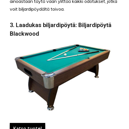
ainoastaan täytä vaan ylittää kaikki odotukset, jotka
voit biljardipöydältä toivoa.
3.
Laadukas biljardipöytä:
Biljardipöytä
Blackwood
Katso tuote!