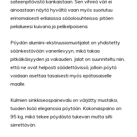
sateenpitävistä kankaistaan. Sen vihreä väri ei
ainoastaan näytä hyvältä vaan myös suoriutuu
erinomaisesti erilaisissa sääolosuhteissa, pitäen
pelialueesi kuivana ja pelikelpoisena.
Pöydän alumiini-ekstruusiomuotijalat on yhdistetty
säänkestävään vanerilevyyn, mikä takaa
pitkäikäisyyden ja vakauden. Jalat on suunniteltu niin,
että ne ovat helposti säädettävissä, jolloin pöytä
voidaan asettaa tasaisesti myös epätasaiselle
maalle.
Kulmien sinkkiseospainevalu on värjätty mustaksi,
tuoden lisää eleganssia pöytään. Kokonaispaino on
95 kg, mikä tekee pöydästä tukevan mutta silti
siirrettävän.