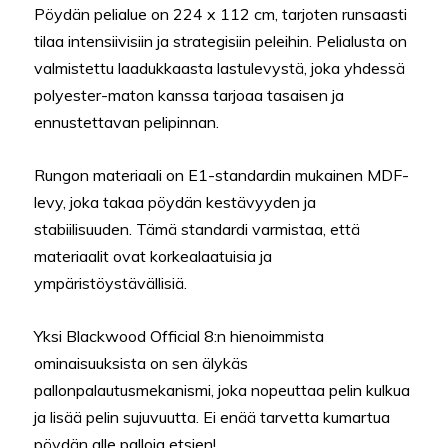
Pöydän pelialue on 224 x 112 cm, tarjoten runsaasti
tilaa intensiivisiin ja strategisiin peleihin. Pelialusta on
valmistettu laadukkaasta lastulevystä, joka yhdessä
polyester-maton kanssa tarjoaa tasaisen ja
ennustettavan pelipinnan.
Rungon materiaali on E1-standardin mukainen MDF-
levy, joka takaa pöydän kestävyyden ja
stabiilisuuden. Tämä standardi varmistaa, että
materiaalit ovat korkealaatuisia ja
ympäristöystävällisiä.
Yksi Blackwood Official 8:n hienoimmista
ominaisuuksista on sen älykäs
pallonpalautusmekanismi, joka nopeuttaa pelin kulkua
ja lisää pelin sujuvuutta. Ei enää tarvetta kumartua
pöydän alle palloja etsien!