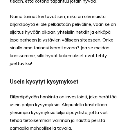
tiedän, että kotona tapahtuu jotain hyvää.”
Nämä tarinat kertovat sen, mikä on olennaista:
biljardipöytä ei ole pelkästään peliväline, vaan se on
sijoitus hyvään aikaan, yhteisiin hetkiin ja ehkäpä
jopa perheen ja ystävien väliseen siteeseen. Onko
sinulla oma tarinasi kerrottavana? Jaa se meidän
kanssamme, sillä hyvät kokemukset ovat tehty
jaettaviksi!
Usein kysytyt kysymykset
Biljardipöydän hankinta on investointi, joka herättää
usein paljon kysymyksiä. Alapuolella käsitellään
yleisimpiä kysymyksiä biljardipöydistä, jotta voit
tehdä tietoisemman valinnan ja nauttia pelistä
parhaalla mahdollisella tavalla.