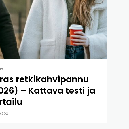
UT
ras retkikahvipannu
026) – Kattava testi ja
rtailu
/2024