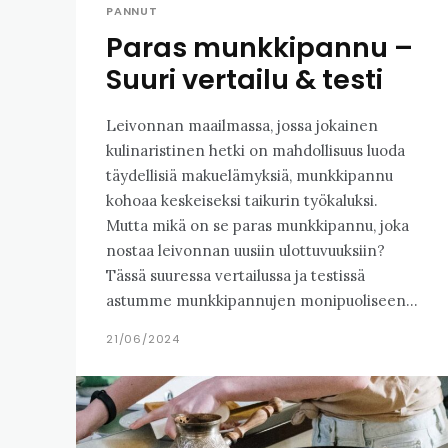
PANNUT
Paras munkkipannu –
Suuri vertailu & testi
Leivonnan maailmassa, jossa jokainen
kulinaristinen hetki on mahdollisuus luoda
täydellisiä makuelämyksiä, munkkipannu
kohoaa keskeiseksi taikurin työkaluksi.
Mutta mikä on se paras munkkipannu, joka
nostaa leivonnan uusiin ulottuvuuksiin?
Tässä suuressa vertailussa ja testissä
astumme munkkipannujen monipuoliseen...
21/06/2024