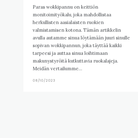
Paras wokkipannu on keittiön
monitoimityökalu, joka mahdollistaa
herkullisten aasialaisten ruokien
valmistamisen kotona. Tämän artikkelin
avulla autamme sinua löytämään juuri sinulle
sopivan wokkipannun, joka täyttää kaikki
tarpeesi ja auttaa sinua loihtimaan
makunystyröitä kutkuttavia ruokalajeja.
Meidän vertailumme...
08/10/2023