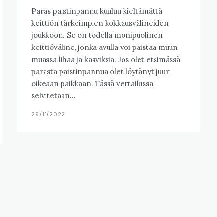
Paras paistinpannu kuuluu kieltämättä
keittiön tärkeimpien kokkausvälineiden
joukkoon. Se on todella monipuolinen
keittiöväline, jonka avulla voi paistaa muun
muassa lihaa ja kasviksia. Jos olet etsimässä
parasta paistinpannua olet löytänyt juuri
oikeaan paikkaan. Tässä vertailussa
selvitetään...
29/11/2022