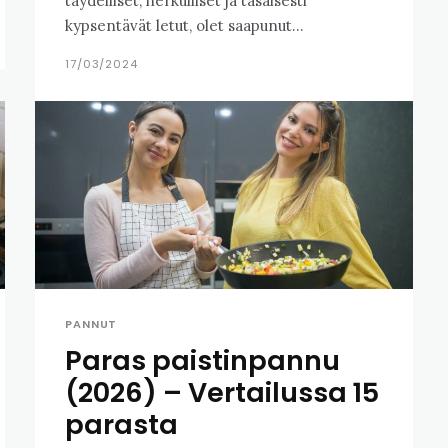
täydelliset, herkulliset ja tasaisesti
kypsentävät letut, olet saapunut...
17/03/2024
PANNUT
Paras paistinpannu
(2026) – Vertailussa 15
parasta