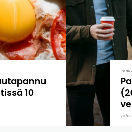
PANN
rautapannu
Pa
tissä 10
(2
ve
20/07