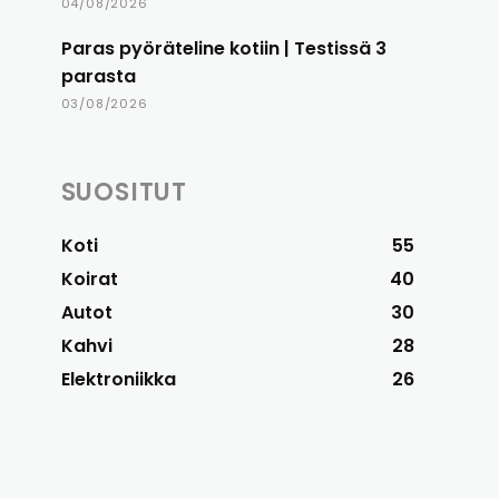
04/08/2026
Paras pyöräteline kotiin | Testissä 3
parasta
03/08/2026
SUOSITUT
Koti
55
Koirat
40
Autot
30
Kahvi
28
Elektroniikka
26