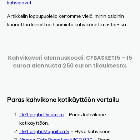
kahvipavut
.
Artikkelin loppupuolella kerromme vielä, mihin asioihin
kannattaa kiinnittää huomiota kahvikonetta ostaessa.
Kahvikaveri alennuskoodi: CFBASKET15 – 15
euroa alennusta 250 euron tilauksesta.
Paras kahvikone kotikäyttöön vertailu
De’Longhi Dinamica
– Paras kahvikone
kotikäyttöön.
De’Longhi Magnifica S
– Hyvä kahvikone.
Nivona CafeRomatica NICR 930
– Paras