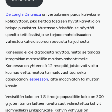
De’Longhi Dinamica
on vertailumme paras kahvikone
kotikäyttöön, joka keittää tasaisen hyvät kahvit ja on
helppo puhdistaa. Mustassa värissään se näyttää
upealta keittiössäsi ja se tarjoaa mahdollisuuden
valmistaa kahvia suoraan pavuista tai jauhosta.
Koneessa ei ole digitaalista näyttöä, mutta se tarjoaa
integroidun maitosäiliön maidonvaahdottimelle.
Koneessa on yhteensä 12 reseptiä, joista voit valita
kuumaa vettä, maitoa tai maitovaahtoa, sekä
cappuccinon,
espresson
, latte macchiaton tai mustan
kahvin.
Vesisäiliön koko on 1,8 litraa ja papusäiliön koko on 300
g, joten tämän laitteen avulla saat valmistettua kahvit
isommallekin juhlaporukalle. Kahvin vahvuus on