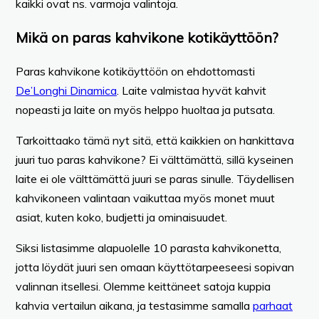
kaikki ovat ns. varmoja valintoja.
Mikä on paras kahvikone kotikäyttöön?
Paras kahvikone kotikäyttöön on ehdottomasti
De’Longhi Dinamica
. Laite valmistaa hyvät kahvit
nopeasti ja laite on myös helppo huoltaa ja putsata.
Tarkoittaako tämä nyt sitä, että kaikkien on hankittava
juuri tuo paras kahvikone? Ei välttämättä, sillä kyseinen
laite ei ole välttämättä juuri se paras sinulle. Täydellisen
kahvikoneen valintaan vaikuttaa myös monet muut
asiat, kuten koko, budjetti ja ominaisuudet.
Siksi listasimme alapuolelle 10 parasta kahvikonetta,
jotta löydät juuri sen omaan käyttötarpeeseesi sopivan
valinnan itsellesi. Olemme keittäneet satoja kuppia
kahvia vertailun aikana, ja testasimme samalla
parhaat