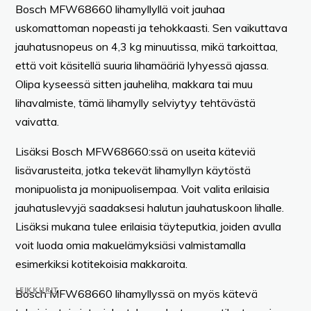
Bosch MFW68660 lihamyllyllä voit jauhaa
uskomattoman nopeasti ja tehokkaasti. Sen vaikuttava
jauhatusnopeus on 4,3 kg minuutissa, mikä tarkoittaa,
että voit käsitellä suuria lihamääriä lyhyessä ajassa.
Olipa kyseessä sitten jauheliha, makkara tai muu
lihavalmiste, tämä lihamylly selviytyy tehtävästä
vaivatta.
Lisäksi Bosch MFW68660:ssä on useita käteviä
lisävarusteita, jotka tekevät lihamyllyn käytöstä
monipuolista ja monipuolisempaa. Voit valita erilaisia
jauhatuslevyjä saadaksesi halutun jauhatuskoon lihalle.
Lisäksi mukana tulee erilaisia täyteputkia, joiden avulla
voit luoda omia makuelämyksiäsi valmistamalla
esimerkiksi kotitekoisia makkaroita.
LEIKKURIT
Bosch MFW68660 lihamyllyssä on myös kätevä