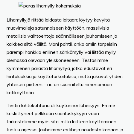
Lihamyllyjä riittää laidasta laitaan: löytyy kevyitä
muovimalleja satunnaiseen käyttöön, massiivisia
metallisia vaihtoehtoja säännölliseen jauhamiseen ja
kaikkea siltä väliltä. Moni pohtii, onko omiin tarpeisiin
parempi hankkia erillinen sähkömylly vai liittää mylly
olemassa olevaan yleiskoneeseen. Testasimme
kymmenen parasta lihamyllyä, jotka edustavat eri
hintaluokkia ja käyttötarkoituksia, mutta jakavat yhden
yhteisen piirteen – ne on suunniteltu nimenomaan
kotikäyttöön.
Testin lähtökohtana oli käytännönläheisyys. Emme
keskittyneet pelkkään suorituskykyyn vaan
tarkastelimme myös sitä, miltä laitteen käyttäminen
tuntuu arjessa. Jauhoimme eri lihoja naudasta kanaan ja