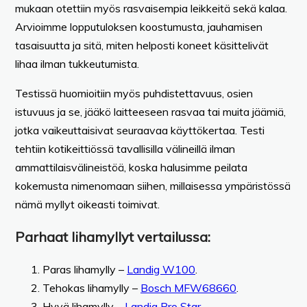
mukaan otettiin myös rasvaisempia leikkeitä sekä kalaa.
Arvioimme lopputuloksen koostumusta, jauhamisen
tasaisuutta ja sitä, miten helposti koneet käsittelivät
lihaa ilman tukkeutumista.
Testissä huomioitiin myös puhdistettavuus, osien
istuvuus ja se, jääkö laitteeseen rasvaa tai muita jäämiä,
jotka vaikeuttaisivat seuraavaa käyttökertaa. Testi
tehtiin kotikeittiössä tavallisilla välineillä ilman
ammattilaisvälineistöä, koska halusimme peilata
kokemusta nimenomaan siihen, millaisessa ympäristössä
nämä myllyt oikeasti toimivat.
Parhaat lihamyllyt vertailussa:
Paras lihamylly –
Landig W100
.
Tehokas lihamylly –
Bosch MFW68660
.
Hyvä lihamylly –
Landig Pro Star
.