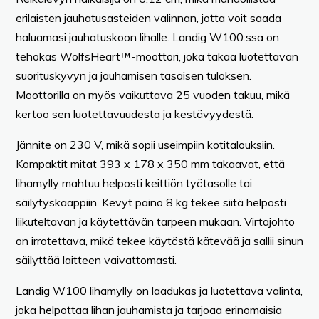
erilaisten jauhatusasteiden valinnan, jotta voit saada
haluamasi jauhatuskoon lihalle. Landig W100:ssa on
tehokas WolfsHeart™-moottori, joka takaa luotettavan
suorituskyvyn ja jauhamisen tasaisen tuloksen.
Moottorilla on myös vaikuttava 25 vuoden takuu, mikä
kertoo sen luotettavuudesta ja kestävyydestä.
Jännite on 230 V, mikä sopii useimpiin kotitalouksiin.
Kompaktit mitat 393 x 178 x 350 mm takaavat, että
lihamylly mahtuu helposti keittiön työtasolle tai
säilytyskaappiin. Kevyt paino 8 kg tekee siitä helposti
liikuteltavan ja käytettävän tarpeen mukaan. Virtajohto
on irrotettava, mikä tekee käytöstä kätevää ja sallii sinun
säilyttää laitteen vaivattomasti.
Landig W100 lihamylly on laadukas ja luotettava valinta,
joka helpottaa lihan jauhamista ja tarjoaa erinomaisia