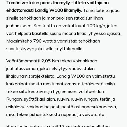
Tämän vertailun paras lihamylly -tittelin voittaja on
ehdottomasti Landig W100 lihamylly.
Tämä laite tarjoaa
sinulle tehokkaan ja monipuolisen ratkaisun lihan
jauhamiseen. Sen tuotto on vaikuttavat 100 kg/h, joten
voit helposti käsitellä suuria määriä lihaa lyhyessä ajassa.
Maksimiteho 790 wattia varmistaa tehokkaan
suorituskyvyn jokaisella käyttökerralla.
Vääntömomentti 2,05 Nm takaa voimakkaan
jauhatusvoiman, joka selviytyy vaativistakin
lihajauhamisprojekteista. Landig W100 on valmistettu
korkealaatuisesta ruostumattomasta teräksestä, mikä
tekee siitä kestävän ja hygieenisen vaihtoehdon.
Rungon, syöttökaukalon, ruuvin, ruuvin rungon, terän ja
reikälevyt voidaan helposti pestä astianpesukoneessa,
mikä tekee puhdistuksesta nopeaa ja vaivatonta.
Reikälevyn halkaisija on 6,12 cm, mikä mahdollistaa