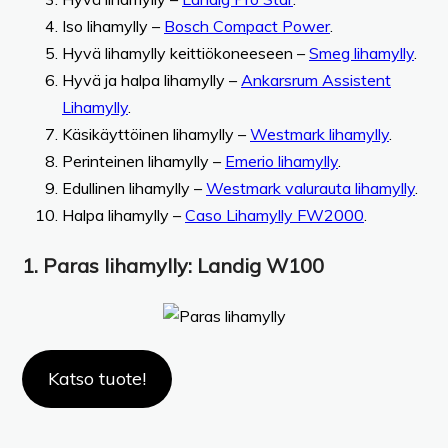
Iso lihamylly –
Bosch Compact Power
.
Hyvä lihamylly keittiökoneeseen –
Smeg lihamylly
.
Hyvä ja halpa lihamylly –
Ankarsrum Assistent
Lihamylly
.
Käsikäyttöinen lihamylly –
Westmark lihamylly
.
Perinteinen lihamylly –
Emerio lihamylly
.
Edullinen lihamylly –
Westmark valurauta lihamylly
.
Halpa lihamylly –
Caso Lihamylly FW2000
.
1. Paras lihamylly: Landig W100
Katso tuote!