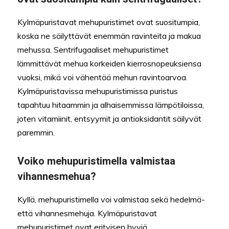
Kylmäpuristavat mehupuristimet ovat suositumpia,
koska ne säilyttävät enemmän ravinteita ja makua
mehussa. Sentrifugaaliset mehupuristimet
lämmittävät mehua korkeiden kierrosnopeuksiensa
vuoksi, mikä voi vähentää mehun ravintoarvoa.
Kylmäpuristavissa mehupuristimissa puristus
tapahtuu hitaammin ja alhaisemmissa lämpötiloissa,
joten vitamiinit, entsyymit ja antioksidantit säilyvät
paremmin.
Voiko mehupuristimella valmistaa
vihannesmehua?
Kyllä, mehupuristimella voi valmistaa sekä hedelmä-
että vihannesmehuja. Kylmäpuristavat
mehupuristimet ovat erityisen hyviä