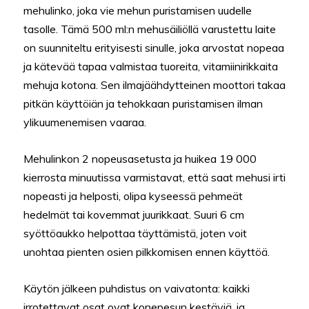
mehulinko, joka vie mehun puristamisen uudelle
tasolle. Tämä 500 ml:n mehusäiliöllä varustettu laite
on suunniteltu erityisesti sinulle, joka arvostat nopeaa
ja kätevää tapaa valmistaa tuoreita, vitamiinirikkaita
mehuja kotona. Sen ilmajäähdytteinen moottori takaa
pitkän käyttöiän ja tehokkaan puristamisen ilman
ylikuumenemisen vaaraa.
Mehulinkon 2 nopeusasetusta ja huikea 19 000
kierrosta minuutissa varmistavat, että saat mehusi irti
nopeasti ja helposti, olipa kyseessä pehmeät
hedelmät tai kovemmat juurikkaat. Suuri 6 cm
syöttöaukko helpottaa täyttämistä, joten voit
unohtaa pienten osien pilkkomisen ennen käyttöä.
Käytön jälkeen puhdistus on vaivatonta: kaikki
irrotettavat osat ovat konepesun kestäviä, ja