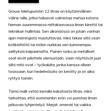
Grouw Mehupuristin 12 litraa on käytännöllinen
väline niille, jotka haluavat valmistaa mehua kotona
hieman suuremmassa mittakaavassa ilman kiirettä tai
tekniikan hallintaa. Sen ulkonäössä on jotain vanhan
ajan meiningistä muistuttavaa, mikä tekee siitä osan
kotikeittiötä tai mökin nurkkaa sen kummempia
selityksiä kaipaamatta. Puinen runko ja metalliset
osat eivät piilottele olemustaan, vaan näyttävät juuri
siltä mitä ovat – työkalulta, jonka kanssa ollaan
tosissaan, kun hedelmäsato on kerätty ja on aika
ryhtyä toimiin.
Tämä malli vetää kerralla kaksitoista litraa, mikä
tarkoittaa, että isommankin erän voi puristaa ilman
jatkuvaa tyhjentelyä. Marjat, omenat tai vaikka