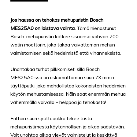
Jos haussa on tehokas mehupuristin Bosch
MES25A0 on loistava valinta.
Tämä hienostunut
Bosch-mehupuristin kätkee sisäänsä vahvan 700
watin moottorin, joka takaa vaivattoman mehun
valmistamisen sekä hedelmistä että vihanneksista.
Unohtakaa turhat pilkkomiset, sillä Bosch
MES25A0:ssa on uskomattoman suuri 73 mm:n
täyttöputki, joka mahdollistaa kokonaisten hedelmien
käytön mehustamisessa. Näin saat enemmän mehua
vähemmällä vaivalla – helppoa ja tehokasta!
Erittäin suuri syöttöaukko tekee tästä
mehupuristimesta käytännöllisen ja aikaa säästävän.
Voit unohtaa aikaa vievät valmistelut ja keskittyä