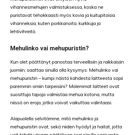
vihannesmehujen valmistuksessa, koska ne
puristavat tehokkaasti myös kovia ja kuitupitoisia
vihanneksia, kuten porkkanoita, kurkkuja ja
lehtivihreitä.
Mehulinko vai mehupuristin?
Kun olet päättänyt panostaa terveellisiin ja raikkaisiin
juomiin, saattaa sinulla olla kysymys: Mehulinko vai
mehupuristin – kumpi näistä kahdesta laitteesta sopii
paremmin omiin tarpeisiini? Molemmat laitteet ovat
suosittuja tapoja valmistaa mehua kotona, mutta
niissä on eroja, jotka voivat vaikuttaa valintaasi.
Alapuolella selvitämme, mitä mehulinko ja
mehupuristin ovat, sekä niiden hyödyt ja haitat, jotta
voit tehdä viisaan päätöksen juuri sinulle sopivasta