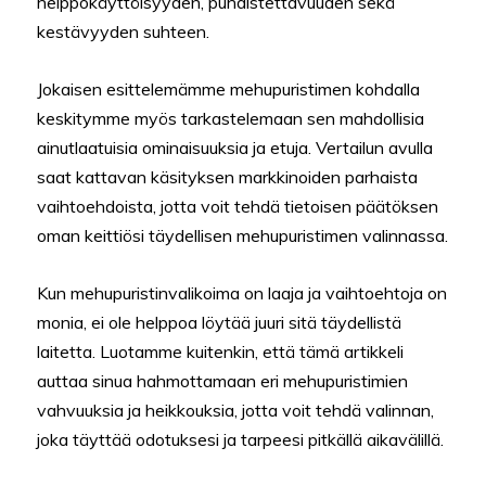
helppokäyttöisyyden, puhdistettavuuden sekä
kestävyyden suhteen.
Jokaisen esittelemämme mehupuristimen kohdalla
keskitymme myös tarkastelemaan sen mahdollisia
ainutlaatuisia ominaisuuksia ja etuja. Vertailun avulla
saat kattavan käsityksen markkinoiden parhaista
vaihtoehdoista, jotta voit tehdä tietoisen päätöksen
oman keittiösi täydellisen mehupuristimen valinnassa.
Kun mehupuristinvalikoima on laaja ja vaihtoehtoja on
monia, ei ole helppoa löytää juuri sitä täydellistä
laitetta. Luotamme kuitenkin, että tämä artikkeli
auttaa sinua hahmottamaan eri mehupuristimien
vahvuuksia ja heikkouksia, jotta voit tehdä valinnan,
joka täyttää odotuksesi ja tarpeesi pitkällä aikavälillä.