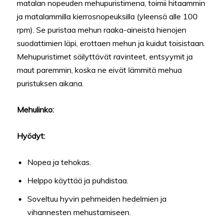
matalan nopeuden mehupuristimena, toimii hitaammin
ja matalammilla kierrosnopeuksilla (yleensä alle 100
rpm). Se puristaa mehun raaka-aineista hienojen
suodattimien läpi, erottaen mehun ja kuidut toisistaan.
Mehupuristimet säilyttävät ravinteet, entsyymit ja
maut paremmin, koska ne eivät lämmitä mehua
puristuksen aikana.
Mehulinko:
Hyödyt:
Nopea ja tehokas.
Helppo käyttää ja puhdistaa.
Soveltuu hyvin pehmeiden hedelmien ja
vihannesten mehustamiseen.