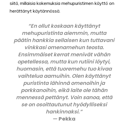
siitä, millaisia kokemuksia mehupuristimen käyttö on
herättänyt käytännössä.
“En ollut koskaan käyttänyt
mehupuristinta aiemmin, mutta
päätin hankkia sellaisen kun tuttavani
vinkkasi omenamehun teosta.
Ensimmäiset kerrat menivät vähän
opetellessa, mutta kun rutiini löytyi,
huomasin, että tuoremehu tuo kivaa
vaihtelua aamuihin. Olen käyttänyt
puristinta lähinnä omenoihin ja
porkkanoihin, eikä laite ole tähän
mennessä pettänyt. Voin sanoa, että
se on osoittautunut hyödylliseksi
hankinnaksi.”
—
Pekka