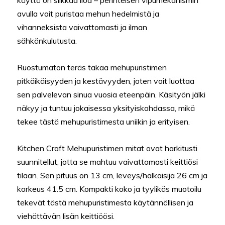
käyttö on silkkaa iloa – perinteisen vipumekanismin
avulla voit puristaa mehun hedelmistä ja
vihanneksista vaivattomasti ja ilman
sähkönkulutusta.
Ruostumaton teräs takaa mehupuristimen
pitkäikäisyyden ja kestävyyden, joten voit luottaa
sen palvelevan sinua vuosia eteenpäin. Käsityön jälki
näkyy ja tuntuu jokaisessa yksityiskohdassa, mikä
tekee tästä mehupuristimesta uniikin ja erityisen.
Kitchen Craft Mehupuristimen mitat ovat harkitusti
suunnitellut, jotta se mahtuu vaivattomasti keittiösi
tilaan. Sen pituus on 13 cm, leveys/halkaisija 26 cm ja
korkeus 41.5 cm. Kompakti koko ja tyylikäs muotoilu
tekevät tästä mehupuristimesta käytännöllisen ja
viehättävän lisän keittiöösi.