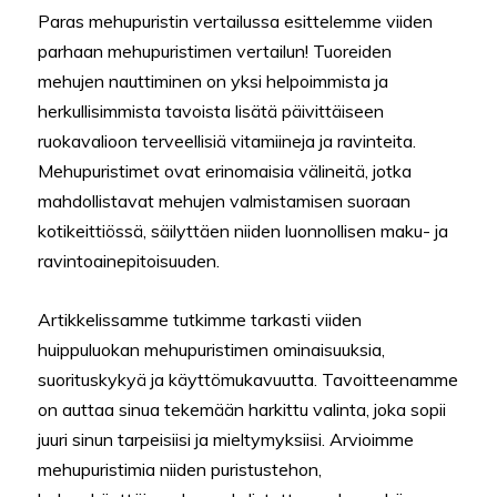
Paras mehupuristin vertailussa esittelemme viiden
parhaan mehupuristimen vertailun! Tuoreiden
mehujen nauttiminen on yksi helpoimmista ja
herkullisimmista tavoista lisätä päivittäiseen
ruokavalioon terveellisiä vitamiineja ja ravinteita.
Mehupuristimet ovat erinomaisia välineitä, jotka
mahdollistavat mehujen valmistamisen suoraan
kotikeittiössä, säilyttäen niiden luonnollisen maku- ja
ravintoainepitoisuuden.
Artikkelissamme tutkimme tarkasti viiden
huippuluokan mehupuristimen ominaisuuksia,
suorituskykyä ja käyttömukavuutta. Tavoitteenamme
on auttaa sinua tekemään harkittu valinta, joka sopii
juuri sinun tarpeisiisi ja mieltymyksiisi. Arvioimme
mehupuristimia niiden puristustehon,