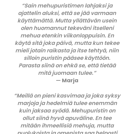
“Sain mehupuristimen lahjaksi ja
ajattelin aluksi, että se jää varmaan
käyttämättä. Mutta yllättävän usein
olen huomannut tekeväni itselleni
mehua etenkin viikonloppuisin. En
käytä sitä joka päivä, mutta kun tekee
mieli jotain raikasta ja itse tehtyä, niin
silloin puristin pääsee käyttöön.
Parasta siinä on ehkä se, että tietää
mitä juomaan tulee.”
—
Marja
“Meillä on pieni kasvimaa ja joka syksy
marjoja ja hedelmiä tulee enemmän
kuin jaksaa syödä. Mehupuristin on
ollut siinä hyvä apuväline. En tee
mitään ihmeellisiä mehuja, mutta
puolukoista ja omenista saa helposti