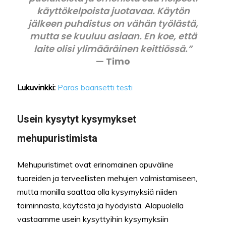
käyttökelpoista juotavaa. Käytön
jälkeen puhdistus on vähän työlästä,
mutta se kuuluu asiaan. En koe, että
laite olisi ylimääräinen keittiössä.”
—
Timo
Lukuvinkki:
Paras baarisetti testi
Usein kysytyt kysymykset
mehupuristimista
Mehupuristimet ovat erinomainen apuväline
tuoreiden ja terveellisten mehujen valmistamiseen,
mutta monilla saattaa olla kysymyksiä niiden
toiminnasta, käytöstä ja hyödyistä. Alapuolella
vastaamme usein kysyttyihin kysymyksiin