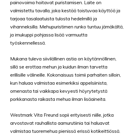
painovoima hoitavat puristamisen. Laite on
valmistettu tavalla, joka kestää toistuvaa käyttöä ja
tarjoaa tasalaatuista tulosta hedelmillä ja
vihanneksilla. Mehupuristimen runko tuntuu jämäkältä,
ja imukuppi pohjassa lisää varmuutta
työskennellessä.
Mukana tuleva siivilällinen astia on käytännöllinen,
sillä se erottaa mehun ja kuidun ilman tarvetta
erillisille välineille. Kokonaisuus toimii parhaiten silloin,
kun haluaa valmistaa esimerkiksi appelsiinista,
omenasta tai vaikkapa kevyesti höyrytetystä
porkkanasta raikasta mehua ilman lisäaineita.
Westmark Vita Freund sopii erityisesti niille, jotka
arvostavat rauhallista aamurutiinia tai haluavat
valmistaa tuoremehua pienissä erissä kotikeittiössä.