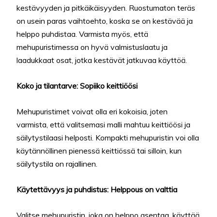
kestävyyden ja pitkäikäisyyden. Ruostumaton teräs
on usein paras vaihtoehto, koska se on kestävää ja
helppo puhdistaa. Varmista myös, että
mehupuristimessa on hyvä valmistuslaatu ja
laadukkaat osat, jotka kestävät jatkuvaa käyttöä.
Koko ja tilantarve: Sopiiko keittiöösi
Mehupuristimet voivat olla eri kokoisia, joten
varmista, että valitsemasi malli mahtuu keittiöösi ja
säilytystilaasi helposti. Kompakti mehupuristin voi olla
käytännöllinen pienessä keittiössä tai silloin, kun
säilytystila on rajallinen.
Käytettävyys ja puhdistus: Helppous on valttia
Valitse mehupuristin, joka on helppo asentaa, käyttää