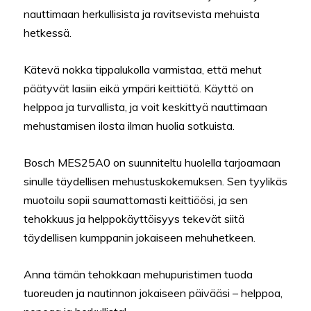
nauttimaan herkullisista ja ravitsevista mehuista
hetkessä.
Kätevä nokka tippalukolla varmistaa, että mehut
päätyvät lasiin eikä ympäri keittiötä. Käyttö on
helppoa ja turvallista, ja voit keskittyä nauttimaan
mehustamisen ilosta ilman huolia sotkuista.
Bosch MES25A0 on suunniteltu huolella tarjoamaan
sinulle täydellisen mehustuskokemuksen. Sen tyylikäs
muotoilu sopii saumattomasti keittiöösi, ja sen
tehokkuus ja helppokäyttöisyys tekevät siitä
täydellisen kumppanin jokaiseen mehuhetkeen.
Anna tämän tehokkaan mehupuristimen tuoda
tuoreuden ja nautinnon jokaiseen päivääsi – helppoa,