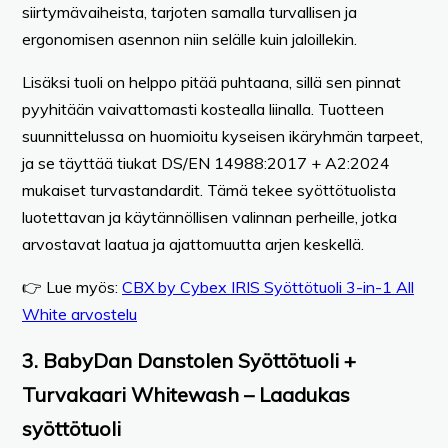
siirtymävaiheista, tarjoten samalla turvallisen ja
ergonomisen asennon niin selälle kuin jaloillekin.
Lisäksi tuoli on helppo pitää puhtaana, sillä sen pinnat
pyyhitään vaivattomasti kostealla liinalla. Tuotteen
suunnittelussa on huomioitu kyseisen ikäryhmän tarpeet,
ja se täyttää tiukat DS/EN 14988:2017 + A2:2024
mukaiset turvastandardit. Tämä tekee syöttötuolista
luotettavan ja käytännöllisen valinnan perheille, jotka
arvostavat laatua ja ajattomuutta arjen keskellä.
👉 Lue myös:
CBX by Cybex IRIS Syöttötuoli 3-in-1 All
White arvostelu
3. BabyDan Danstolen Syöttötuoli +
Turvakaari Whitewash – Laadukas
syöttötuoli