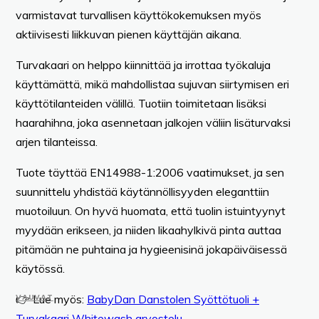
varmistavat turvallisen käyttökokemuksen myös
aktiivisesti liikkuvan pienen käyttäjän aikana.
Turvakaari on helppo kiinnittää ja irrottaa työkaluja
käyttämättä, mikä mahdollistaa sujuvan siirtymisen eri
käyttötilanteiden välillä. Tuotiin toimitetaan lisäksi
haarahihna, joka asennetaan jalkojen väliin lisäturvaksi
arjen tilanteissa.
Tuote täyttää EN14988-1:2006 vaatimukset, ja sen
suunnittelu yhdistää käytännöllisyyden eleganttiin
muotoiluun. On hyvä huomata, että tuolin istuintyynyt
myydään erikseen, ja niiden likaahylkivä pinta auttaa
pitämään ne puhtaina ja hygieenisinä jokapäiväisessä
käytössä.
VAUVAT
👉 Lue myös:
BabyDan Danstolen Syöttötuoli +
Turvakaari Whitewash arvostelu