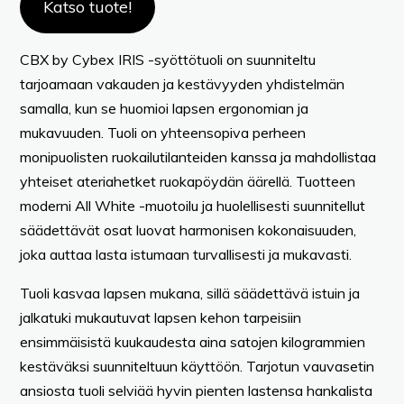
Katso tuote!
CBX by Cybex IRIS -syöttötuoli on suunniteltu
tarjoamaan vakauden ja kestävyyden yhdistelmän
samalla, kun se huomioi lapsen ergonomian ja
mukavuuden. Tuoli on yhteensopiva perheen
monipuolisten ruokailutilanteiden kanssa ja mahdollistaa
yhteiset ateriahetket ruokapöydän äärellä. Tuotteen
moderni All White -muotoilu ja huolellisesti suunnitellut
säädettävät osat luovat harmonisen kokonaisuuden,
joka auttaa lasta istumaan turvallisesti ja mukavasti.
Tuoli kasvaa lapsen mukana, sillä säädettävä istuin ja
jalkatuki mukautuvat lapsen kehon tarpeisiin
ensimmäisistä kuukaudesta aina satojen kilogrammien
kestäväksi suunniteltuun käyttöön. Tarjotun vauvasetin
ansiosta tuoli selviää hyvin pienten lastensa hankalista