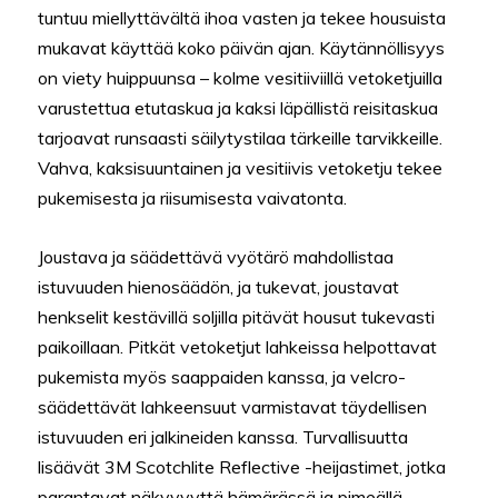
tuntuu miellyttävältä ihoa vasten ja tekee housuista
mukavat käyttää koko päivän ajan. Käytännöllisyys
on viety huippuunsa – kolme vesitiiviillä vetoketjuilla
varustettua etutaskua ja kaksi läpällistä reisitaskua
tarjoavat runsaasti säilytystilaa tärkeille tarvikkeille.
Vahva, kaksisuuntainen ja vesitiivis vetoketju tekee
pukemisesta ja riisumisesta vaivatonta.
Joustava ja säädettävä vyötärö mahdollistaa
istuvuuden hienosäädön, ja tukevat, joustavat
henkselit kestävillä soljilla pitävät housut tukevasti
paikoillaan. Pitkät vetoketjut lahkeissa helpottavat
pukemista myös saappaiden kanssa, ja velcro-
säädettävät lahkeensuut varmistavat täydellisen
istuvuuden eri jalkineiden kanssa. Turvallisuutta
lisäävät 3M Scotchlite Reflective -heijastimet, jotka
parantavat näkyvyyttä hämärässä ja pimeällä