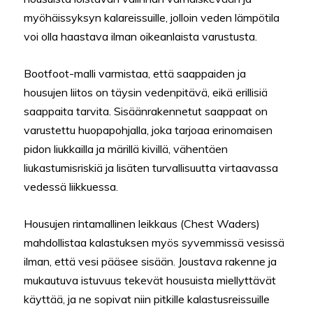
myöhäissyksyn kalareissuille, jolloin veden lämpötila
voi olla haastava ilman oikeanlaista varustusta.
Bootfoot-malli varmistaa, että saappaiden ja
housujen liitos on täysin vedenpitävä, eikä erillisiä
saappaita tarvita. Sisäänrakennetut saappaat on
varustettu huopapohjalla, joka tarjoaa erinomaisen
pidon liukkailla ja märillä kivillä, vähentäen
liukastumisriskiä ja lisäten turvallisuutta virtaavassa
vedessä liikkuessa.
Housujen rintamallinen leikkaus (Chest Waders)
mahdollistaa kalastuksen myös syvemmissä vesissä
ilman, että vesi pääsee sisään. Joustava rakenne ja
mukautuva istuvuus tekevät housuista miellyttävät
käyttää, ja ne sopivat niin pitkille kalastusreissuille