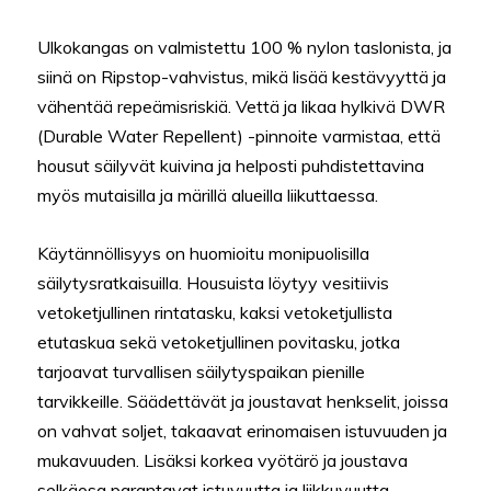
Ulkokangas on valmistettu 100 % nylon taslonista, ja
siinä on Ripstop-vahvistus, mikä lisää kestävyyttä ja
vähentää repeämisriskiä. Vettä ja likaa hylkivä DWR
(Durable Water Repellent) -pinnoite varmistaa, että
housut säilyvät kuivina ja helposti puhdistettavina
myös mutaisilla ja märillä alueilla liikuttaessa.
Käytännöllisyys on huomioitu monipuolisilla
säilytysratkaisuilla. Housuista löytyy vesitiivis
vetoketjullinen rintatasku, kaksi vetoketjullista
etutaskua sekä vetoketjullinen povitasku, jotka
tarjoavat turvallisen säilytyspaikan pienille
tarvikkeille. Säädettävät ja joustavat henkselit, joissa
on vahvat soljet, takaavat erinomaisen istuvuuden ja
mukavuuden. Lisäksi korkea vyötärö ja joustava
selkäosa parantavat istuvuutta ja liikkuvuutta.