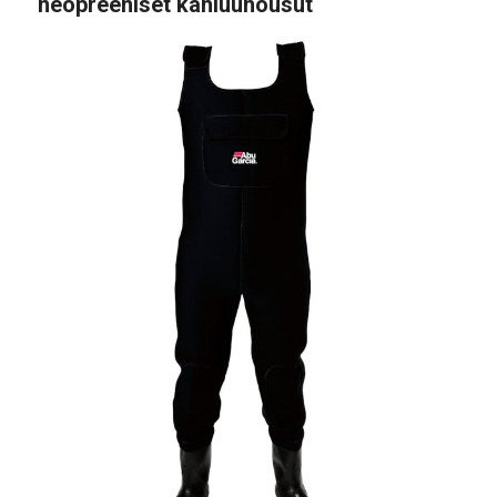
neopreeniset kahluuhousut