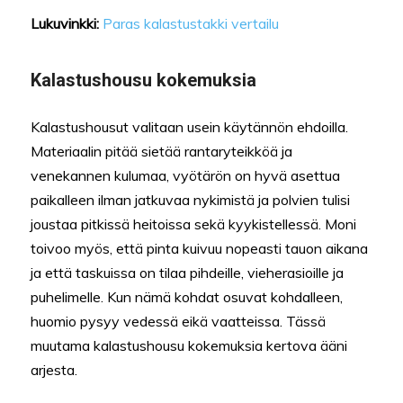
Lukuvinkki:
Paras kalastustakki vertailu
Kalastushousu kokemuksia
Kalastushousut valitaan usein käytännön ehdoilla.
Materiaalin pitää sietää rantaryteikköä ja
venekannen kulumaa, vyötärön on hyvä asettua
paikalleen ilman jatkuvaa nykimistä ja polvien tulisi
joustaa pitkissä heitoissa sekä kyykistellessä. Moni
toivoo myös, että pinta kuivuu nopeasti tauon aikana
ja että taskuissa on tilaa pihdeille, vieherasioille ja
puhelimelle. Kun nämä kohdat osuvat kohdalleen,
huomio pysyy vedessä eikä vaatteissa. Tässä
muutama kalastushousu kokemuksia kertova ääni
arjesta.