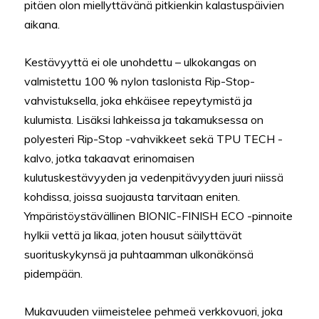
pitäen olon miellyttävänä pitkienkin kalastuspäivien
aikana.
Kestävyyttä ei ole unohdettu – ulkokangas on
valmistettu 100 % nylon taslonista Rip-Stop-
vahvistuksella, joka ehkäisee repeytymistä ja
kulumista. Lisäksi lahkeissa ja takamuksessa on
polyesteri Rip-Stop -vahvikkeet sekä TPU TECH -
kalvo, jotka takaavat erinomaisen
kulutuskestävyyden ja vedenpitävyyden juuri niissä
kohdissa, joissa suojausta tarvitaan eniten.
Ympäristöystävällinen BIONIC-FINISH ECO -pinnoite
hylkii vettä ja likaa, joten housut säilyttävät
suorituskykynsä ja puhtaamman ulkonäkönsä
pidempään.
Mukavuuden viimeistelee pehmeä verkkovuori, joka