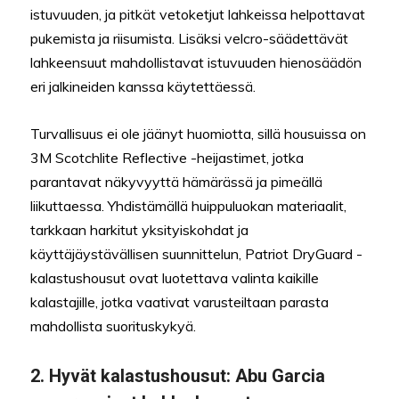
istuvuuden, ja pitkät vetoketjut lahkeissa helpottavat
pukemista ja riisumista. Lisäksi velcro-säädettävät
lahkeensuut mahdollistavat istuvuuden hienosäädön
eri jalkineiden kanssa käytettäessä.
Turvallisuus ei ole jäänyt huomiotta, sillä housuissa on
3M Scotchlite Reflective -heijastimet, jotka
parantavat näkyvyyttä hämärässä ja pimeällä
liikuttaessa. Yhdistämällä huippuluokan materiaalit,
tarkkaan harkitut yksityiskohdat ja
käyttäjäystävällisen suunnittelun, Patriot DryGuard -
kalastushousut ovat luotettava valinta kaikille
kalastajille, jotka vaativat varusteiltaan parasta
mahdollista suorituskykyä.
2.
Hyvät kalastushousut
: Abu Garcia