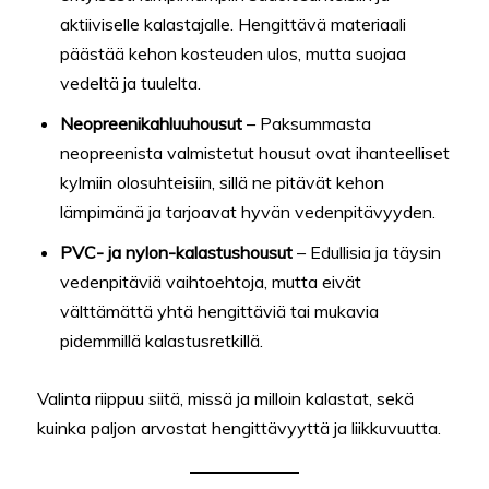
aktiiviselle kalastajalle. Hengittävä materiaali
päästää kehon kosteuden ulos, mutta suojaa
vedeltä ja tuulelta.
Neopreenikahluuhousut
– Paksummasta
neopreenista valmistetut housut ovat ihanteelliset
kylmiin olosuhteisiin, sillä ne pitävät kehon
lämpimänä ja tarjoavat hyvän vedenpitävyyden.
PVC- ja nylon-kalastushousut
– Edullisia ja täysin
vedenpitäviä vaihtoehtoja, mutta eivät
välttämättä yhtä hengittäviä tai mukavia
pidemmillä kalastusretkillä.
Valinta riippuu siitä, missä ja milloin kalastat, sekä
kuinka paljon arvostat hengittävyyttä ja liikkuvuutta.