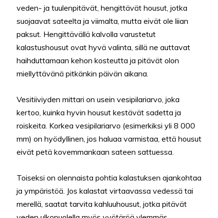
veden- ja tuulenpitävät, hengittävät housut, jotka
suojaavat sateelta ja viimalta, mutta eivät ole liian
paksut. Hengittävällä kalvolla varustetut
kalastushousut ovat hyvä valinta, sillä ne auttavat
haihduttamaan kehon kosteutta ja pitävät olon
miellyttävänä pitkänkin päivän aikana.
Vesitiiviyden mittari on usein vesipilariarvo, joka
kertoo, kuinka hyvin housut kestävät sadetta ja
roiskeita. Korkea vesipilariarvo (esimerkiksi yli 8 000
mm) on hyödyllinen, jos haluaa varmistaa, että housut
eivät petä kovemmankaan sateen sattuessa.
Toiseksi on olennaista pohtia kalastuksen ajankohtaa
ja ympäristöä. Jos kalastat virtaavassa vedessä tai
merellä, saatat tarvita kahluuhousut, jotka pitävät
veden ulkopuolella myös vyötäröä ylemmäs