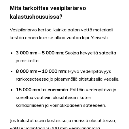
Mitä tarkoittaa vesipilariarvo
kalastushousuissa?
Vesipilariarvo kertoo, kuinka paljon vettä materiaali
kestää ennen kuin se alkaa vuotaa läpi. Yleisesti:
3 000 mm – 5 000 mm
: Suojaa kevyeltä sateelta
ja roiskeilta.
8 000 mm – 10 000 mm
: Hyvä vedenpitävyys
rankkasateessa ja pidemmällä altistuksella vedelle.
15 000 mm tai enemmän
: Erittäin vedenpitävä ja
soveltuu vaativiin olosuhteisiin, kuten
kahlaamiseen ja voimakkaaseen sateeseen.
Jos kalastat usein kosteissa ja märissä olosuhteissa,
valitse vähintään 8 000 mm vesipilariarvolla