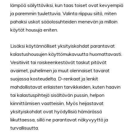
lämpöä säilyttäviksi, kun taas toiset ovat kevyempiä
ja paremmin tuulettuvia. Valinta riippuu siitä, miten
pahaksi uskot sääolosuhteiden menevän ja milloin
käytät housuja eniten.
Lisäksi käytännölliset yksityiskohdat parantavat
kalastushousujen käyttömukavuutta huomattavasti.
Vesitiiviit tai roiskeenkestävät taskut pitävät
avaimet, puhelimen ja muut olennaiset tavarat
suojassa kosteudelta. D-renkaat ja lenkit
mahdollistavat erilaisten tarvikkeiden, kuten haavin
tai kalastuspihtejä sisältävän pussin, helpon
kiinnittämisen vaatteisiin. Myös heijastavat
yksityiskohdat ovat hyödyllisiä hämärässä
liikuttaessa, sillä ne parantavat näkyvyyttä ja
turvallisuutta.