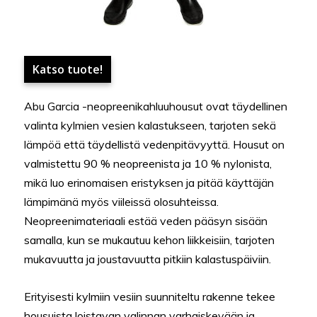
Katso tuote!
Abu Garcia -neopreenikahluuhousut ovat täydellinen
valinta kylmien vesien kalastukseen, tarjoten sekä
lämpöä että täydellistä vedenpitävyyttä. Housut on
valmistettu 90 % neopreenista ja 10 % nylonista,
mikä luo erinomaisen eristyksen ja pitää käyttäjän
lämpimänä myös viileissä olosuhteissa.
Neopreenimateriaali estää veden pääsyn sisään
samalla, kun se mukautuu kehon liikkeisiin, tarjoten
mukavuutta ja joustavuutta pitkiin kalastuspäiviin.
Erityisesti kylmiin vesiin suunniteltu rakenne tekee
housuista loistavan valinnan varhaiskevään ja