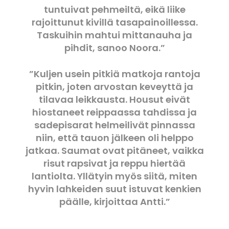
tuntuivat pehmeiltä, eikä liike
rajoittunut kivillä tasapainoillessa.
Taskuihin mahtui mittanauha ja
pihdit, sanoo Noora.”
”Kuljen usein pitkiä matkoja rantoja
pitkin, joten arvostan keveyttä ja
tilavaa leikkausta. Housut eivät
hiostaneet reippaassa tahdissa ja
sadepisarat helmeilivät pinnassa
niin, että tauon jälkeen oli helppo
jatkaa. Saumat ovat pitäneet, vaikka
risut rapsivat ja reppu hiertää
lantiolta. Yllätyin myös siitä, miten
hyvin lahkeiden suut istuvat kenkien
päälle, kirjoittaa Antti.”