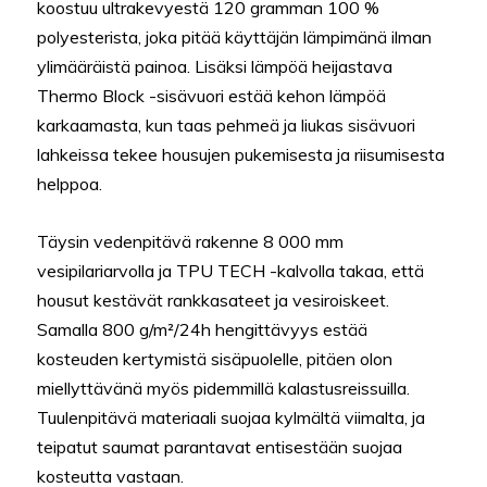
koostuu ultrakevyestä 120 gramman 100 %
polyesterista, joka pitää käyttäjän lämpimänä ilman
ylimääräistä painoa. Lisäksi lämpöä heijastava
Thermo Block -sisävuori estää kehon lämpöä
karkaamasta, kun taas pehmeä ja liukas sisävuori
lahkeissa tekee housujen pukemisesta ja riisumisesta
helppoa.
Täysin vedenpitävä rakenne 8 000 mm
vesipilariarvolla ja TPU TECH -kalvolla takaa, että
housut kestävät rankkasateet ja vesiroiskeet.
Samalla 800 g/m²/24h hengittävyys estää
kosteuden kertymistä sisäpuolelle, pitäen olon
miellyttävänä myös pidemmillä kalastusreissuilla.
Tuulenpitävä materiaali suojaa kylmältä viimalta, ja
teipatut saumat parantavat entisestään suojaa
kosteutta vastaan.