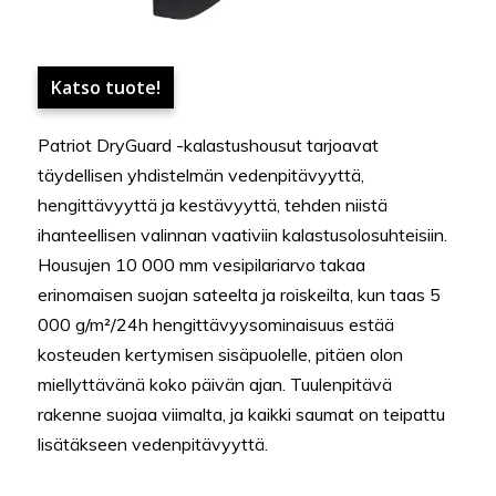
Katso tuote!
Patriot DryGuard -kalastushousut tarjoavat
täydellisen yhdistelmän vedenpitävyyttä,
hengittävyyttä ja kestävyyttä, tehden niistä
ihanteellisen valinnan vaativiin kalastusolosuhteisiin.
Housujen 10 000 mm vesipilariarvo takaa
erinomaisen suojan sateelta ja roiskeilta, kun taas 5
000 g/m²/24h hengittävyysominaisuus estää
kosteuden kertymisen sisäpuolelle, pitäen olon
miellyttävänä koko päivän ajan. Tuulenpitävä
rakenne suojaa viimalta, ja kaikki saumat on teipattu
lisätäkseen vedenpitävyyttä.