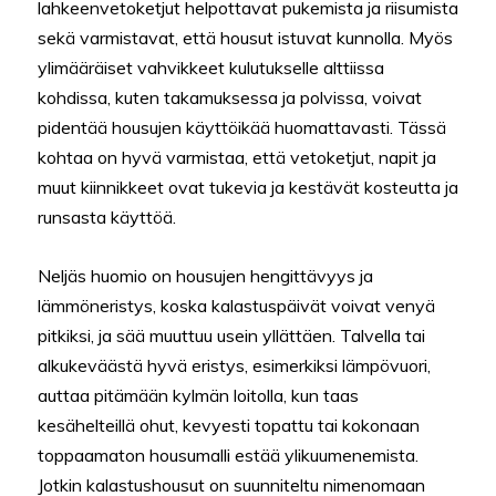
lahkeenvetoketjut helpottavat pukemista ja riisumista
sekä varmistavat, että housut istuvat kunnolla. Myös
ylimääräiset vahvikkeet kulutukselle alttiissa
kohdissa, kuten takamuksessa ja polvissa, voivat
pidentää housujen käyttöikää huomattavasti. Tässä
kohtaa on hyvä varmistaa, että vetoketjut, napit ja
muut kiinnikkeet ovat tukevia ja kestävät kosteutta ja
runsasta käyttöä.
Neljäs huomio on housujen hengittävyys ja
lämmöneristys, koska kalastuspäivät voivat venyä
pitkiksi, ja sää muuttuu usein yllättäen. Talvella tai
alkukeväästä hyvä eristys, esimerkiksi lämpövuori,
auttaa pitämään kylmän loitolla, kun taas
kesähelteillä ohut, kevyesti topattu tai kokonaan
toppaamaton housumalli estää ylikuumenemista.
Jotkin kalastushousut on suunniteltu nimenomaan