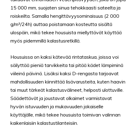
15 000 mm, suojaten sinua tehokkaasti sateelta ja
roiskeilta. Samalla hengittävyysominaisuus (2 000
g/m²/24h) auttaa poistamaan kosteutta sisältä
ulospäin, mikä tekee housuista miellyttävät käyttää
myös pidemmillä kalastusretkillä.
Housuissa on kaksi kätevää rintataskua, joissa voi
säilyttää pieniä tarvikkeita tai pitää kädet lämpiminä
viileinä päivinä. Lisäksi kaksi D-rengasta tarjoavat
mahdollisuuden kiinnittää lisävarusteita, kuten haavin
tai muut tärkeät kalastusvälineet, helposti ulottuville.
Säädettävät ja joustavat olkaimet varmistavat
hyvän istuvuuden ja mukavuuden jokaiselle
käyttäjälle, mikä tekee housuista toimivan valinnan
kaikenlaisiin kalastustilanteisiin.