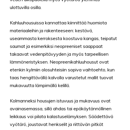
ulottuvilla osilla.
Kahluuhousuissa kannattaa kiinnittää huomiota
materiaaleihin ja rakenteeseen: kestävä,
useammasta kerroksesta koostuva kangas, teipatut
saumat ja esimerkiksi neopreeniset saappaat
takaavat vedenpitävyyden ja myös tarpeellisen
lämmöneristyksen. Neopreenikahluuhousut ovat
etenkin kylmiin olosuhteisiin sopiva vaihtoehto, kun
taas hengittävällä kalvolla varustetut mallit tuovat
mukavuutta lämpimällä kelillä.
Kolmanneksi housujen istuvuus ja mukavuus ovat
avainasemassa, sillä ahdas tai epäkäytännöllinen
leikkaus voi pilata kalastuselämyksen. Säädettävä
vyötärö, joustavat henkselit ja riittävän pitkät