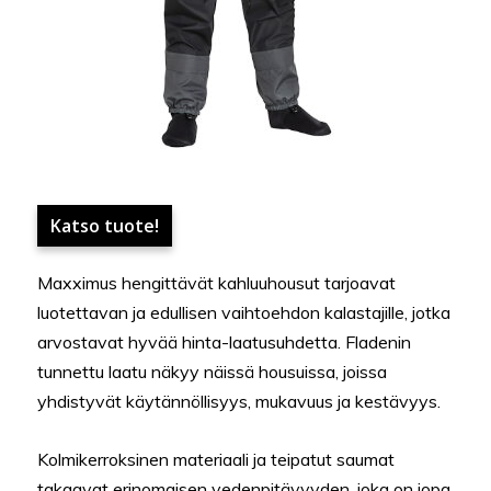
Katso tuote!
Maxximus hengittävät kahluuhousut tarjoavat
luotettavan ja edullisen vaihtoehdon kalastajille, jotka
arvostavat hyvää hinta-laatusuhdetta. Fladenin
tunnettu laatu näkyy näissä housuissa, joissa
yhdistyvät käytännöllisyys, mukavuus ja kestävyys.
Kolmikerroksinen materiaali ja teipatut saumat
takaavat erinomaisen vedenpitävyyden, joka on jopa