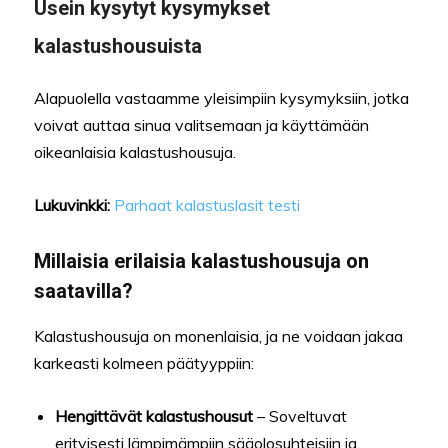
Usein kysytyt kysymykset
kalastushousuista
Alapuolella vastaamme yleisimpiin kysymyksiin, jotka
voivat auttaa sinua valitsemaan ja käyttämään
oikeanlaisia kalastushousuja.
Lukuvinkki:
Parhaat kalastuslasit testi
Millaisia erilaisia kalastushousuja on
saatavilla?
Kalastushousuja on monenlaisia, ja ne voidaan jakaa
karkeasti kolmeen päätyyppiin:
Hengittävät kalastushousut
– Soveltuvat
erityisesti lämpimämpiin sääolosuhteisiin ja