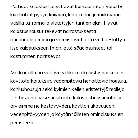
Parhaat kalastushousut ovat korvaamaton varuste,
kun haluat pysyä kuivana, lämpimänä ja mukavana
vesillä tai rannalla vietettyjen tuntien ajan. Hyvät
kalastushousut tekevät harrastuksesta
nautinnollisempaa ja varmistavat, että voit keskittyä
itse kalastukseen ilman, että sääolosuhteet tai
kastuminen häiritsevät.
Markkinoilla on valtava valikoima kalastushousuja eri
käyttötarkoituksiin: vedenpitäviä hengittäviä housuja,
kahluuhousuja sekä kylmien kelien eristettyjä malleja.
Testasimme viisi suosituinta kalastushousumallia ja
arvioimme ne kestävyyden, käyttömukavuuden,
vedenpitävyyden ja käytännöllisten ominaisuuksien
perusteella.