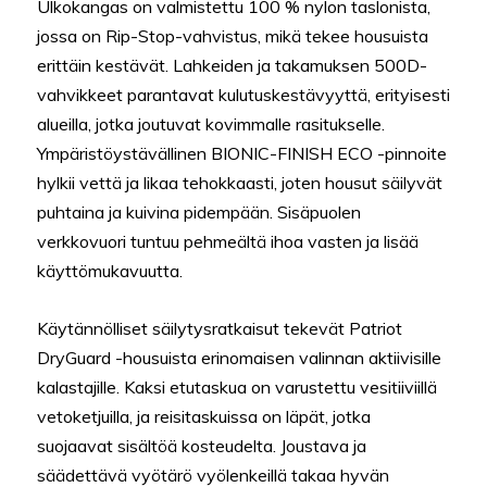
Ulkokangas on valmistettu 100 % nylon taslonista,
jossa on Rip-Stop-vahvistus, mikä tekee housuista
erittäin kestävät. Lahkeiden ja takamuksen 500D-
vahvikkeet parantavat kulutuskestävyyttä, erityisesti
alueilla, jotka joutuvat kovimmalle rasitukselle.
Ympäristöystävällinen BIONIC-FINISH ECO -pinnoite
hylkii vettä ja likaa tehokkaasti, joten housut säilyvät
puhtaina ja kuivina pidempään. Sisäpuolen
verkkovuori tuntuu pehmeältä ihoa vasten ja lisää
käyttömukavuutta.
Käytännölliset säilytysratkaisut tekevät Patriot
DryGuard -housuista erinomaisen valinnan aktiivisille
kalastajille. Kaksi etutaskua on varustettu vesitiiviillä
vetoketjuilla, ja reisitaskuissa on läpät, jotka
suojaavat sisältöä kosteudelta. Joustava ja
säädettävä vyötärö vyölenkeillä takaa hyvän