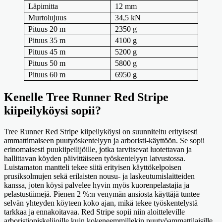
Läpimitta
12 mm
Murtolujuus
34,5 kN
Pituus 20 m
2350 g
Pituus 35 m
4100 g
Pituus 45 m
5200 g
Pituus 50 m
5800 g
Pituus 60 m
6950 g
Kenelle Tree Runner Red Stripe
kiipeilyköysi sopii?
Tree Runner Red Stripe kiipeilyköysi on suunniteltu erityisesti
ammattimaiseen puutyöskentelyyn ja arboristi-käyttöön. Se sopii
erinomaisesti puukiipeilijöille, jotka tarvitsevat luotettavan ja
hallittavan köyden päivittäiseen työskentelyyn latvustossa.
Luistamaton mantteli tekee siitä erityisen käyttökelpoisen
prusiksolmujen sekä erilaisten nousu- ja laskeutumislaitteiden
kanssa, joten köysi palvelee hyvin myös kuorenpelastajia ja
pelastustiimejä. Pienen 2 %:n venymän ansiosta käyttäjä tuntee
selvän yhteyden köyteen koko ajan, mikä tekee työskentelystä
tarkkaa ja ennakoitavaa. Red Stripe sopii niin aloitteleville
arboristiopiskelijoille kuin kokeneemmillekin puutyöammattilaisille,