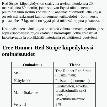
Red Stripe -kiipeilyköysi on saatavilla useissa pituuksissa 20
metristä aina 60 metriin, joten sopivan löytää niin pienempiin
puutöihin kuin isoihin kohteisiin. Kannattaa huomioida, että köysi
on selvästi raskaampi kuin ohuemmat vaihtoehdot – 60 m versio
painaa lähes 7 kg, mikä on syytä pitää mielessä reppua pakatessa.
Kokonaisuutena tämä köysi on selkeä valinta ammattikäyttöön, ja se
sopii erinomaisesti myös vaativille harrastajille, jotka arvostavat
luotettavuutta ja pitkäikäistä materiaalia päivittäisessä puutyössä.
Tree Runner Red Stripe kiipeilyköysi
ominaisuudet
Ominaisuus
Tiedot
Tree Runner Red Stripe
Malli
(uusittu malli)
Päätylenkki
Pleissattu (ei ommeltu)
Luistamaton, soveltuu
prusiksolmuille sekä
Manttelirakenne
nousu- ja
laskeutumislaitteille
Venymä
2 %