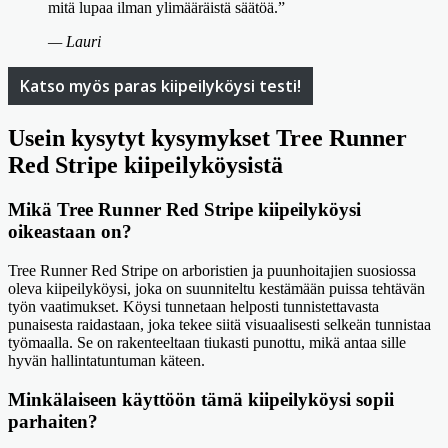
mitä lupaa ilman ylimääräistä säätöä.”
— Lauri
Katso myös paras kiipeilyköysi testi!
Usein kysytyt kysymykset Tree Runner
Red Stripe kiipeilyköysistä
Mikä Tree Runner Red Stripe kiipeilyköysi
oikeastaan on?
Tree Runner Red Stripe on arboristien ja puunhoitajien suosiossa
oleva kiipeilyköysi, joka on suunniteltu kestämään puissa tehtävän
työn vaatimukset. Köysi tunnetaan helposti tunnistettavasta
punaisesta raidastaan, joka tekee siitä visuaalisesti selkeän tunnistaa
työmaalla. Se on rakenteeltaan tiukasti punottu, mikä antaa sille
hyvän hallintatuntuman käteen.
Minkälaiseen käyttöön tämä kiipeilyköysi sopii
parhaiten?