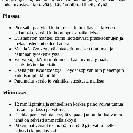
jotka arvostavat kestävää ja käytännöllistä kiipeilyköyttä.
Plussat
Pleissattu päätylenkki helpottaa huomattavasti köyden
palautusta, varsinkin kuorenpelastustilanteissa
Luistamaton mantteli toimii luotettavasti prusiksolmujen ja
mekaanisten laitteiden kanssa
Matala 2 %:n venymä antaa erinomaisen tuntuman ja
hallinnan työskentelyssä
Vahva 34,5 kN murtolujuus takaa turvamarginaalia
vaativiinkin tilanteisiin
Useita pituusvaihtoehtoja – löydät sopivan niin pienempiin
kuin isompiinkin töihin
Paranneltu versio jo valmiiksi suositusta mallista
Miinukset
12 mm läpimitta ja suhteellisen korkea paino voivat tuntua
raskailta pitkissä päivätöissä
Ei ehkä paras valinta kevyttä vapaa-ajan puuhuilua varten –
tämä on selvästi ammattilaisköysi
Pitkemmät versiot (esim. 60 m / 6950 g) ovat jo melko
painavia kannettaviksi