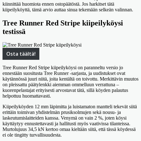
kiinnittää huomiota ennen ostopäätöstä. Jos harkitset tätä
kiipeilyköyttä, tämä arvio auttaa sinua tekemään selkeän valinnan.
Tree Runner Red Stripe kiipeilyköysi
testissä
Osta täältä!
Tree Runner Red Stripe kiipeilyköysi on paranneltu versio jo
ennestään suositusta Tree Runner -sarjasta, ja uudistukset ovat
käytännössä juuri niitä, joita kentältä on toivottu. Merkittävin muutos
on pleissattu päätylenkki aiemman ommelluun verrattuna –
kuorenpelastajat erityisesti arvostavat tätä, sillä köyden palautus
helpottuu huomattavasti.
Kiipeilyköyden 12 mm läpimitta ja luistamaton mantteli tekevät siitä
erittäin toimivan yhdistelmän prusiksolmujen sekä nousu- ja
laskeutumislaitteiden kanssa. Venymä on vain 2 %, joten köysi
käyttäytyy ennustettavasti ja hallitusti myös vaativissa tilanteissa.
Murtolujuus 34,5 kN kertoo omaa kieltään siitä, että tässä köydessä
ei ole tingitty turvallisuudesta.