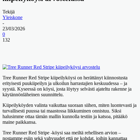
Tekijä
Yleiskone
-
23/03/2026
0
132
Tree Runner Red Stripe kiipeilyköysi on herättänyt kiinnostusta
erityisesti puukiipeilyn ja ulkoilun harrastajien keskuudessa – ja
syystä. Kyseessä on köysi, josta löytyy selvästi ajateltu rakenne ja
käytännönläheinen suunnittelu.
Kiipeilyköyden valinta vaikuttaa suoraan siihen, miten luontevasti ja
turvallisesti puussa tai maastossa liikkuminen onnistuu. Siksi
halusimme ottaa tämän mallin kunnolla testiin ja katsoa, pitääkö
maine paikkansa.
Tree Runner Red Stripe -köysi saa meiltä rehellisen arvion –
nostamme esiin sekä vahvuudet että ne kohdat, joihin kannattaa