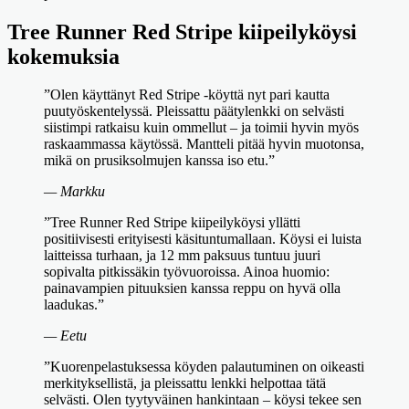
Tree Runner Red Stripe kiipeilyköysi
kokemuksia
”Olen käyttänyt Red Stripe -köyttä nyt pari kautta
puutyöskentelyssä. Pleissattu päätylenkki on selvästi
siistimpi ratkaisu kuin ommellut – ja toimii hyvin myös
raskaammassa käytössä. Mantteli pitää hyvin muotonsa,
mikä on prusiksolmujen kanssa iso etu.”
— Markku
”Tree Runner Red Stripe kiipeilyköysi yllätti
positiivisesti erityisesti käsituntumallaan. Köysi ei luista
laitteissa turhaan, ja 12 mm paksuus tuntuu juuri
sopivalta pitkissäkin työvuoroissa. Ainoa huomio:
painavampien pituuksien kanssa reppu on hyvä olla
laadukas.”
— Eetu
”Kuorenpelastuksessa köyden palautuminen on oikeasti
merkityksellistä, ja pleissattu lenkki helpottaa tätä
selvästi. Olen tyytyväinen hankintaan – köysi tekee sen