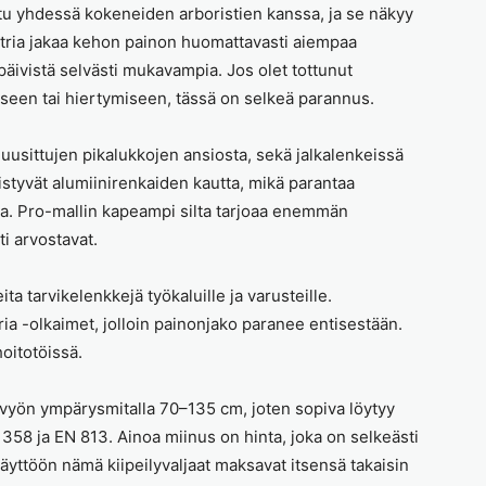
eltu yhdessä kokeneiden arboristien kanssa, ja se näkyy
tria jakaa kehon painon huomattavasti aiempaa
äivistä selvästi mukavampia. Jos olet tottunut
een tai hiertymiseen, tässä on selkeä parannus.
uusittujen pikalukkojen ansiosta, sekä jalkalenkeissä
hdistyvät alumiinirenkaiden kautta, mikä parantaa
ena. Pro-mallin kapeampi silta tarjoaa enemmän
ti arvostavat.
ita tarvikelenkkejä työkaluille ja varusteille.
stria -olkaimet, jolloin painonjako paranee entisestään.
oitotöissä.
iovyön ympärysmitalla 70–135 cm, joten sopiva löytyy
EN 358 ja EN 813. Ainoa miinus on hinta, joka on selkeästi
yttöön nämä kiipeilyvaljaat maksavat itsensä takaisin