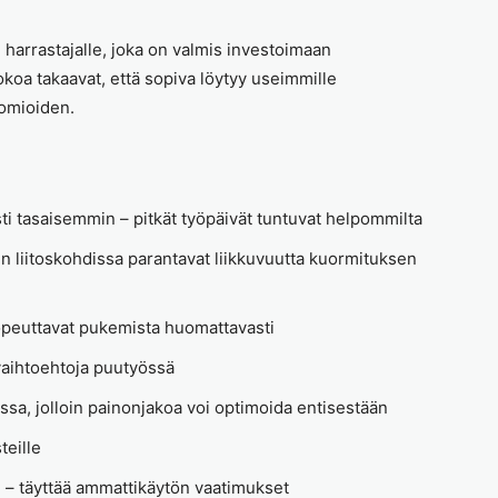
harrastajalle, joka on valmis investoimaan
oa takaavat, että sopiva löytyy useimmille
uomioiden.
ti tasaisemmin – pitkät työpäivät tuntuvat helpommilta
en liitoskohdissa parantavat liikkuvuutta kuormituksen
 nopeuttavat pukemista huomattavasti
vaihtoehtoja puutyössä
sa, jolloin painonjakoa voi optimoida entisestään
teille
 – täyttää ammattikäytön vaatimukset