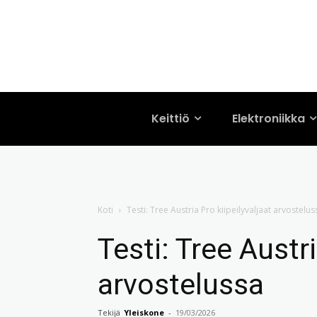
Keittiö
Elektroniikka
Koti
Testi: Tree Austria Pro kiipeilyvaljaat arvostelus
Testi: Tree Austri
arvostelussa
Tekijä
Yleiskone
-
19/03/2026