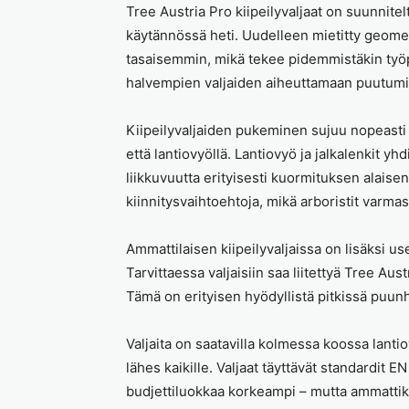
Tree Austria Pro kiipeilyvaljaat on suunnit
käytännössä heti. Uudelleen mietitty geome
tasaisemmin, mikä tekee pidemmistäkin työp
halvempien valjaiden aiheuttamaan puutumis
Kiipeilyvaljaiden pukeminen sujuu nopeasti 
että lantiovyöllä. Lantiovyö ja jalkalenkit y
liikkuvuutta erityisesti kuormituksen alais
kiinnitysvaihtoehtoja, mikä arboristit varmas
Ammattilaisen kiipeilyvaljaissa on lisäksi use
Tarvittaessa valjaisiin saa liitettyä Tree Au
Tämä on erityisen hyödyllistä pitkissä puunh
Valjaita on saatavilla kolmessa koossa lant
lähes kaikille. Valjaat täyttävät standardit 
budjettiluokkaa korkeampi – mutta ammattikä