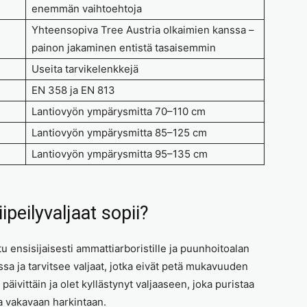
enemmän vaihtoehtoja
Yhteensopiva Tree Austria olkaimien kanssa –
painon jakaminen entistä tasaisemmin
Useita tarvikelenkkejä
EN 358 ja EN 813
Lantiovyön ympärysmitta 70–110 cm
Lantiovyön ympärysmitta 85–125 cm
Lantiovyön ympärysmitta 95–135 cm
ipeilyvaljaat sopii?
tu ensisijaisesti ammattiarboristille ja puunhoitoalan
issa ja tarvitsee valjaat, jotka eivät petä mukavuuden
äivittäin ja olet kyllästynyt valjaaseen, joka puristaa
aa vakavaan harkintaan.