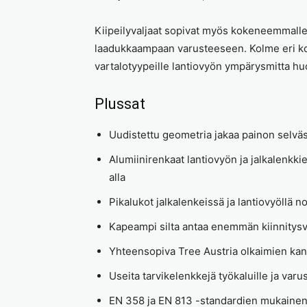
Kiipeilyvaljaat sopivat myös kokeneemmalle 
laadukkaampaan varusteeseen. Kolme eri kok
vartalotyypeille lantiovyön ympärysmitta h
Plussat
Uudistettu geometria jakaa painon selväs
Alumiinirenkaat lantiovyön ja jalkalenkki
alla
Pikalukot jalkalenkeissä ja lantiovyöllä
Kapeampi silta antaa enemmän kiinnitys
Yhteensopiva Tree Austria olkaimien kans
Useita tarvikelenkkejä työkaluille ja varus
EN 358 ja EN 813 -standardien mukainen