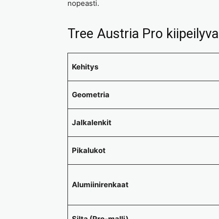
nopeasti.
Tree Austria Pro kiipeilyv
Kehitys
Geometria
Jalkalenkit
Pikalukot
Alumiinirenkaat
Silta (Pro-malli)