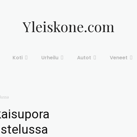
Yleiskone.com
Koti
Urheilu
Autot
Veneet
lussa
kaisupora
ostelussa