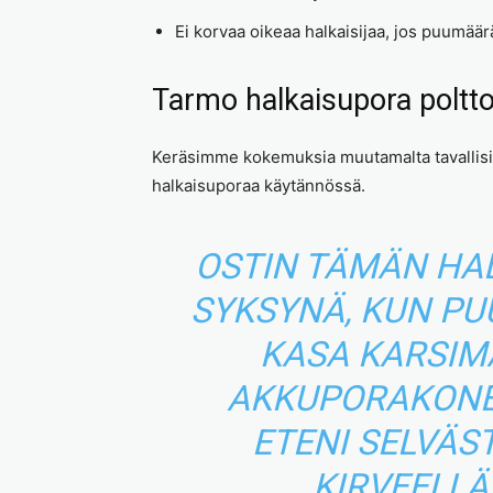
Ei korvaa oikeaa halkaisijaa, jos puumäär
Tarmo halkaisupora poltt
Keräsimme kokemuksia muutamalta tavallisilta
halkaisuporaa käytännössä.
OSTIN TÄMÄN HA
SYKSYNÄ, KUN PUU
KASA KARSIM
AKKUPORAKONE
ETENI SELVÄS
KIRVEELLÄ