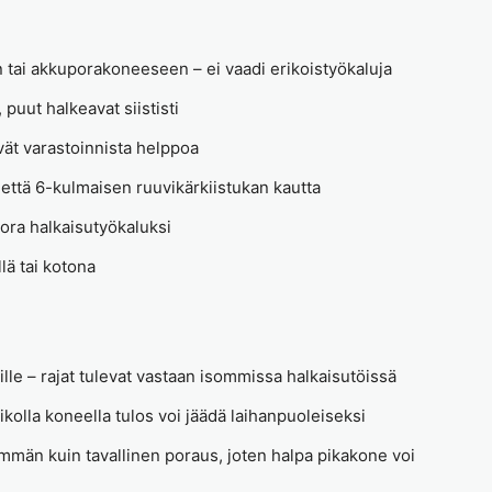
 tai akkuporakoneeseen – ei vaadi erikoistyökaluja
puut halkeavat siististi
vät varastoinnista helppoa
ttä 6-kulmaisen ruuvikärkiistukan kautta
pora halkaisutyökaluksi
lä tai kotona
puille – rajat tulevat vastaan isommissa halkaisutöissä
eikolla koneella tulos voi jäädä laihanpuoleiseksi
emmän kuin tavallinen poraus, joten halpa pikakone voi