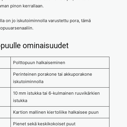
taman pinon kerrallaan.
lla on jo iskutoiminnolla varustettu pora, tämä
ttopuuarsenaaliin.
opuulle ominaisuudet
Polttopuun halkaiseminen
Perinteinen porakone tai akkuporakone
iskutoiminnolla
10 mm istukka tai 6-kulmainen ruuvikärkien
istukka
Kartion mallinen kiertoliike halkaisee puun
Pienet sekä keskikokoiset puut