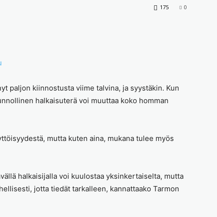
175
0
t paljon kiinnostusta viime talvina, ja syystäkin. Kun
, kunnollinen halkaisuterä voi muuttaa koko homman
ttöisyydestä, mutta kuten aina, mukana tulee myös
ällä halkaisijalla voi kuulostaa yksinkertaiselta, mutta
llisesti, jotta tiedät tarkalleen, kannattaako Tarmon