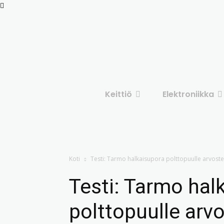
Keittiö
Elektroniikka
Koti
Testi: Tarmo halkaisupora polttopuulle arvoste
Testi: Tarmo hal
polttopuulle arv