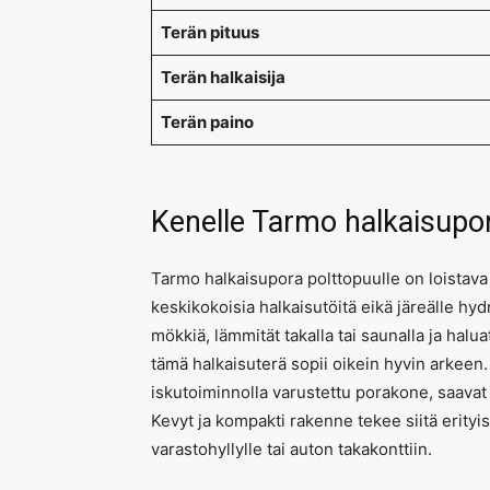
Terän pituus
Terän halkaisija
Terän paino
Kenelle Tarmo halkaisupor
Tarmo halkaisupora polttopuulle on loistava r
keskikokoisia halkaisutöitä eikä järeälle hydra
mökkiä, lämmität takalla tai saunalla ja halu
tämä halkaisuterä sopii oikein hyvin arkeen.
iskutoiminnolla varustettu porakone, saavat 
Kevyt ja kompakti rakenne tekee siitä erityi
varastohyllylle tai auton takakonttiin.