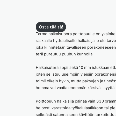
Osta täältä!
Tarmo halkaisupora polttopuulle on yksinkert
raskaalle hydrauliselle halkaisijalle ole tarv
joka kiinnitetään tavalliseen porakoneeseen
terä pureutuu puuhun kunnolla.
Halkaisuterä sopii sekä 10 mm istukkaan ett
joten se istuu useimpiin yleisiin porakoneisii
toimii oikein hyvin, mutta paksujen ja tiheä
homma voi vaatia enemmän kärsivällisyyttä.
Polttopuun halkaisija painaa vain 330 gram
helposti varastoida työkalulaatikkoon tai p
selkeästi satunnaiseen käyttöön tarkoitettu 