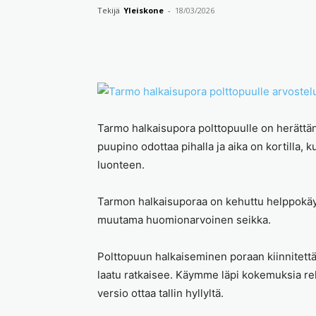
Tekijä
Yleiskone
-
18/03/2026
Tarmo halkaisupora polttopuulle on herättäny
puupino odottaa pihalla ja aika on kortilla
luonteen.
Tarmon halkaisuporaa on kehuttu helppokäy
muutama huomionarvoinen seikka.
Polttopuun halkaiseminen poraan kiinnitettäv
laatu ratkaisee. Käymme läpi kokemuksia rehe
versio ottaa tallin hyllyltä.