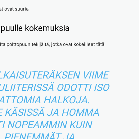
ät ovat suuria
opuulle kokemuksia
 polttopuun tekijältä, jotka ovat kokeilleet tätä
LKAISUTERÄKSEN VIIME
LIITERISSÄ ODOTTI ISO
ATTOMIA HALKOJA.
 KÄSISSÄ JA HOMMA
TI NOPEAMMIN KUIN
. PIENEMMÄT JA