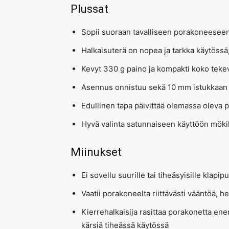
Plussat
Sopii suoraan tavalliseen porakoneeseen
Halkaisuterä on nopea ja tarkka käytössä, 
Kevyt 330 g paino ja kompakti koko teke
Asennus onnistuu sekä 10 mm istukkaan e
Edullinen tapa päivittää olemassa oleva 
Hyvä valinta satunnaiseen käyttöön mökil
Miinukset
Ei sovellu suurille tai tiheäsyisille klapi
Vaatii porakoneelta riittävästi vääntöä, h
Kierrehalkaisija rasittaa porakonetta en
kärsiä tiheässä käytössä