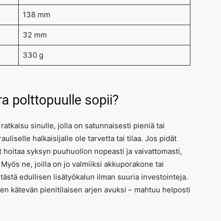
138 mm
32 mm
330 g
a polttopuulle sopii?
atkaisu sinulle, jolla on satunnaisesti pieniä tai
uliselle halkaisijalle ole tarvetta tai tilaa. Jos pidät
at hoitaa syksyn puuhuollon nopeasti ja vaivattomasti,
 Myös ne, joilla on jo valmiiksi akkuporakone tai
tästä edullisen lisätyökalun ilman suuria investointeja.
sen kätevän pienitilaisen arjen avuksi – mahtuu helposti