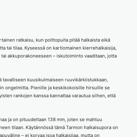
ainen ratkaisu, kun polttopuita pitää halkaista eikä
etta tai tilaa. Kyseessä on kartiomainen kierrehalkaisija,
 tai akkuporakoneeseen – iskutoiminto vaaditaan, jotta
ä tavalliseen kuusikulmaiseen ruuvikärkiistukkaan,
n ongelmitta. Pienille ja keskikokoisille hirsuille se
syisten rankojen kanssa kannattaa varautua siihen, että
maa ja on pituudeltaan 138 mm, joten se mahtuu
ieneen tilaan. Käytännössä tämä Tarmon halkaisupora on
apuväline – ei korvaa isoa halkaisijaa, mutta on