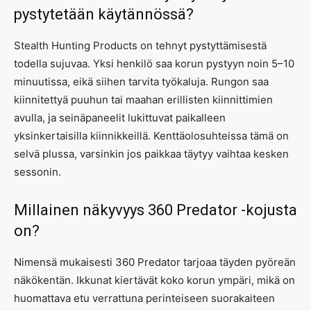
pystytetään käytännössä?
Stealth Hunting Products on tehnyt pystyttämisestä
todella sujuvaa. Yksi henkilö saa korun pystyyn noin 5–10
minuutissa, eikä siihen tarvita työkaluja. Rungon saa
kiinnitettyä puuhun tai maahan erillisten kiinnittimien
avulla, ja seinäpaneelit lukittuvat paikalleen
yksinkertaisilla kiinnikkeillä. Kenttäolosuhteissa tämä on
selvä plussa, varsinkin jos paikkaa täytyy vaihtaa kesken
sessonin.
Millainen näkyvyys 360 Predator -kojusta
on?
Nimensä mukaisesti 360 Predator tarjoaa täyden pyöreän
näkökentän. Ikkunat kiertävät koko korun ympäri, mikä on
huomattava etu verrattuna perinteiseen suorakaiteen