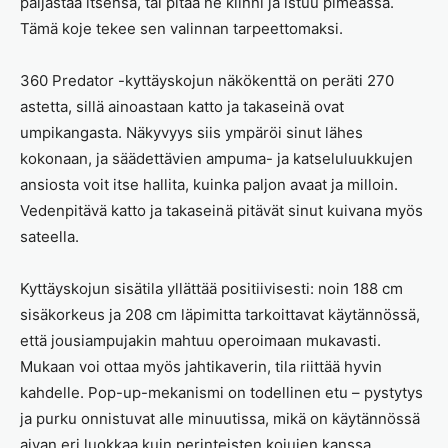
paljastaa itsensä, tai pitää ne kiinni ja istuu pimeässä.
Tämä koje tekee sen valinnan tarpeettomaksi.
360 Predator -kyttäyskojun näkökenttä on peräti 270
astetta, sillä ainoastaan katto ja takaseinä ovat
umpikangasta. Näkyvyys siis ympäröi sinut lähes
kokonaan, ja säädettävien ampuma- ja katseluluukkujen
ansiosta voit itse hallita, kuinka paljon avaat ja milloin.
Vedenpitävä katto ja takaseinä pitävät sinut kuivana myös
sateella.
Kyttäyskojun sisätila yllättää positiivisesti: noin 188 cm
sisäkorkeus ja 208 cm läpimitta tarkoittavat käytännössä,
että jousiampujakin mahtuu operoimaan mukavasti.
Mukaan voi ottaa myös jahtikaverin, tila riittää hyvin
kahdelle. Pop-up-mekanismi on todellinen etu – pystytys
ja purku onnistuvat alle minuutissa, mikä on käytännössä
aivan eri luokkaa kuin perinteisten kojujen kanssa