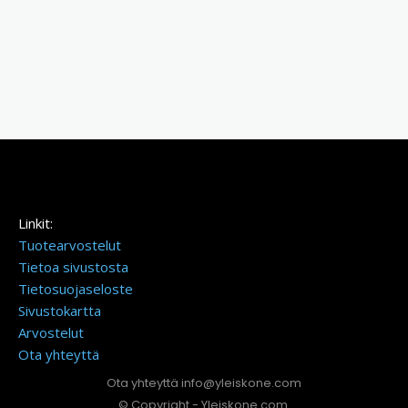
Linkit:
Tuotearvostelut
Tietoa sivustosta
Tietosuojaseloste
Sivustokartta
Arvostelut
Ota yhteyttä
Ota yhteyttä info@yleiskone.com
© Copyright - Yleiskone.com.