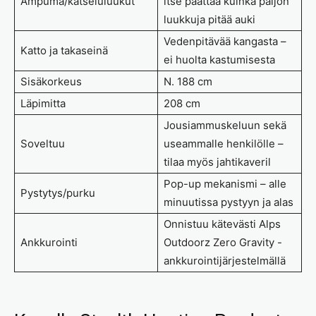
Ampuma/katseluluukut
itse päättää kuinka paljon
luukkuja pitää auki
Vedenpitävää kangasta –
Katto ja takaseinä
ei huolta kastumisesta
Sisäkorkeus
N. 188 cm
Läpimitta
208 cm
Jousiammuskeluun sekä
Soveltuu
useammalle henkilölle –
tilaa myös jahtikaveril
Pop-up mekanismi – alle
Pystytys/purku
minuutissa pystyyn ja alas
Onnistuu kätevästi Alps
Ankkurointi
Outdoorz Zero Gravity -
ankkurointijärjestelmällä