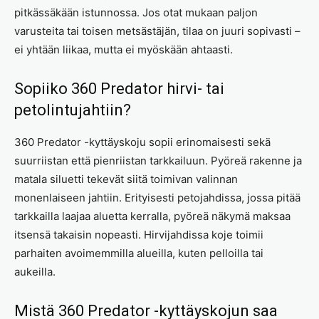
pitkässäkään istunnossa. Jos otat mukaan paljon
varusteita tai toisen metsästäjän, tilaa on juuri sopivasti –
ei yhtään liikaa, mutta ei myöskään ahtaasti.
Sopiiko 360 Predator hirvi- tai
petolintujahtiin?
360 Predator -kyttäyskoju sopii erinomaisesti sekä
suurriistan että pienriistan tarkkailuun. Pyöreä rakenne ja
matala siluetti tekevät siitä toimivan valinnan
monenlaiseen jahtiin. Erityisesti petojahdissa, jossa pitää
tarkkailla laajaa aluetta kerralla, pyöreä näkymä maksaa
itsensä takaisin nopeasti. Hirvijahdissa koje toimii
parhaiten avoimemmilla alueilla, kuten pelloilla tai
aukeilla.
Mistä 360 Predator -kyttäyskojun saa