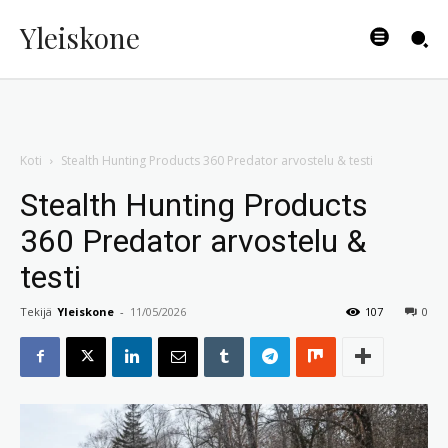
Yleiskone
Koti
Stealth Hunting Products 360 Predator arvostelu & testi
Stealth Hunting Products
360 Predator arvostelu &
testi
Tekijä
Yleiskone
-
11/05/2026
107
0