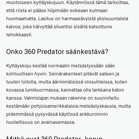
muotoiseen kyttäyskojuun. Käytännössä tämä tarkoittaa,
että riista ei pääse hiipimään sokeaan kulmaan
huomaamatta. Lasitus on harmaasävyistä yksisuuntaista
kalvoa, joka häivyttää siluettisi sisältä katsottuna
tehokkaasti.
Onko 360 Predator säänkestävä?
Kyttäyskoju kestää normaalin metsästyssään sään
kohtuullisen hyvin. Seinärakenteet pitävät sateen ja
tuulen loitolla, mutta äärimmäisissä olosuhteissa, kuten
kovassa lumikuormassa, kannattaa olla tarkkana katon
kanssa. Valmistajan mukaan rakenne on suunniteltu
kestämään pohjoisamerikkalaisia metsästyskausia, mutta
pidemmässä pysyvässä käytössä ankkuroinnin
huolellisuus on avainasemassa.