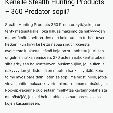
Kenelle Stealth Hunting Products
– 360 Predator sopii?
Stealth Hunting Products 360 Predator kyttäyskoju on
tehty metsästäjälle, joka haluaa maksimoida näkyvyyden
menettämättä peittoa. Jos olet kokenut sen turhauttavan
hetken, kun hirvi tai kettu napaa sinut liikkeestä
avoimesta luukusta – tämä koje on suunniteltu juuri sen
ongelman ratkaisemiseen. 270 asteen näkökenttä tekee
siitä erityisen houkuttelevan jousiampujille, joille tilan ja
näkyvyyden yhdistelmä on muuten hankala yhtälö. Koje
toimii myös pareittain, joten se sopii mainiosti niille, jotka
vievät jahtiin mukaan kaverin tai nuoremman metsästäjän.
Pop-up-rakenne puolestaan miellyttää käytännönläheistä
metsästäjää, joka ei halua tuhlata aamun parasta aikaa
kojen kasaamiseen.