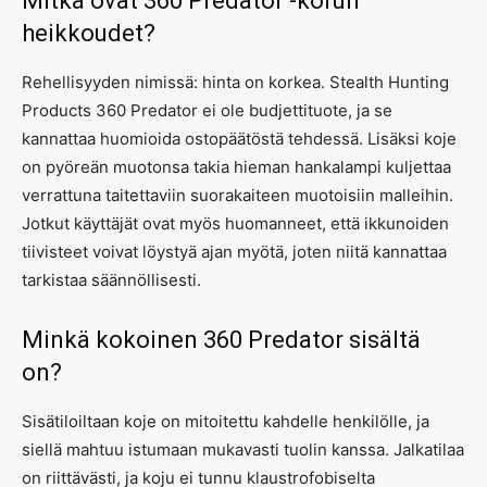
Mitkä ovat 360 Predator -korun
heikkoudet?
Rehellisyyden nimissä: hinta on korkea. Stealth Hunting
Products 360 Predator ei ole budjettituote, ja se
kannattaa huomioida ostopäätöstä tehdessä. Lisäksi koje
on pyöreän muotonsa takia hieman hankalampi kuljettaa
verrattuna taitettaviin suorakaiteen muotoisiin malleihin.
Jotkut käyttäjät ovat myös huomanneet, että ikkunoiden
tiivisteet voivat löystyä ajan myötä, joten niitä kannattaa
tarkistaa säännöllisesti.
Minkä kokoinen 360 Predator sisältä
on?
Sisätiloiltaan koje on mitoitettu kahdelle henkilölle, ja
siellä mahtuu istumaan mukavasti tuolin kanssa. Jalkatilaa
on riittävästi, ja koju ei tunnu klaustrofobiselta