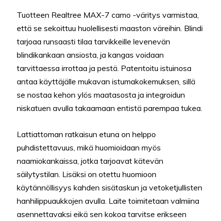
Tuotteen Realtree MAX-7 camo -väritys varmistaa,
että se sekoittuu huolellisesti maaston väreihin. Blindi
tarjoaa runsaasti tilaa tarvikkeille levenevän
blindikankaan ansiosta, ja kangas voidaan
tarvittaessa irrottaa ja pestä. Patentoitu istuinosa
antaa käyttäjälle mukavan istumakokemuksen, sillä
se nostaa kehon ylös maatasosta ja integroidun
niskatuen avulla takaamaan entistä parempaa tukea.
Lattiattoman ratkaisun etuna on helppo
puhdistettavuus, mikä huomioidaan myös
naamiokankaissa, jotka tarjoavat kätevän
säilytystilan. Lisäksi on otettu huomioon
käytännöllisyys kahden sisätaskun ja vetoketjullisten
hanhilippuaukkojen avulla. Laite toimitetaan valmiina
asennettavaksi eikä sen kokoa tarvitse erikseen