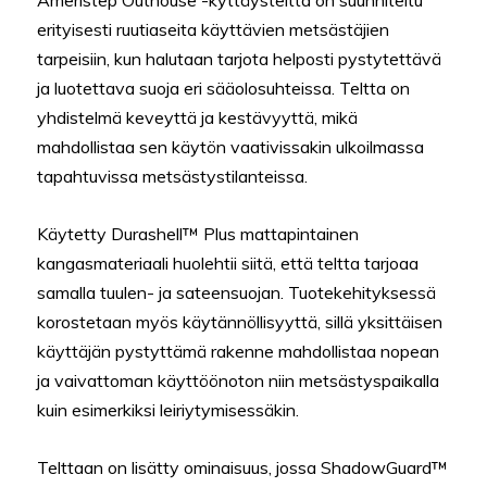
erityisesti ruutiaseita käyttävien metsästäjien
tarpeisiin, kun halutaan tarjota helposti pystytettävä
ja luotettava suoja eri sääolosuhteissa. Teltta on
yhdistelmä keveyttä ja kestävyyttä, mikä
mahdollistaa sen käytön vaativissakin ulkoilmassa
tapahtuvissa metsästystilanteissa.
Käytetty Durashell™ Plus mattapintainen
kangasmateriaali huolehtii siitä, että teltta tarjoaa
samalla tuulen- ja sateensuojan. Tuotekehityksessä
korostetaan myös käytännöllisyyttä, sillä yksittäisen
käyttäjän pystyttämä rakenne mahdollistaa nopean
ja vaivattoman käyttöönoton niin metsästyspaikalla
kuin esimerkiksi leiriytymisessäkin.
Telttaan on lisätty ominaisuus, jossa ShadowGuard™