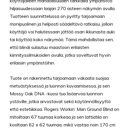
käyttäjälleen mahdollisuuden tarkkailla ympäristöä
hiljaisuudessaan laajan 270 asteen näkymän avulla.
Tuotteen suunnittelussa on pyritty tarjoamaan
monipuolinen ja helposti säädeltävä ratkaisu, jolloin
käyttäjä voi halutessaan jättää osan ikkunasta auki
tai käyttää koko näkymää. Tämä mahdollistaa sen,
että blindi sulautuu maastoon erilaisten
kiinnityssilmukoiden avulla, jotka soveltuvat hyvin
erilaisiin ympäristöihin.
Tuote on rakennettu tarjoamaan vakaata suojaa
metsästyksessä ja luonnon kuvaamisessa, ja sen
Mossy Oak DNA -kuosi tuo lisäarvoa luonnon
ystäville, jotka arvostavat sekä käytännöllisyyttä
että estetiikkaa. Rogers Workin’ Man Ground Blind on
mitoiltaan 67 tuumaa korkeaa ja sen lattiatila on
kooltaan 62 x 62 tuumaa, mikä vastaa noin 170 cm