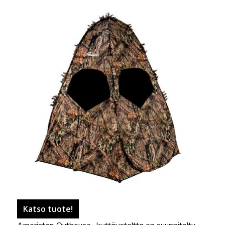
Katso tuote!
Ameristep Outhouse -kyttäysteltta on suunniteltu