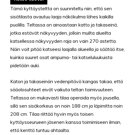
Tämä kyttäysteltta on suunniteltu niin, että sen
sisätilasta avautuu laaja näkökulma lähes kaikilla
puolilla. Teltassa on ainoastaan katto ja takaseinä,
jotka estävät näkyvyyden, jolloin muilta alueilta
katsellessa näkyvyyden raja on vain 270 astetta.
Näin voit pitää katseesi laajalla alueella ja säätää itse,
kuinka suuret osat ampuma- tai katseluluukuista
pidetään auki.
Katon ja takaseinän vedenpitävä kangas takaa, että
sääolosuhteet eivät vaikuta teltan toimivuuteen.
Teltassa on mukavasti tilaa operoida myös jousella,
sillä sen sisäkorkeus on noin 188 cm ja läpimitta noin
208 cm. Tilaa riittää hyvin myös toisen
kyttäysseurueen jäsenen kanssa toimimiseen ilman,
että kenttä tuntuu ahtaalta.