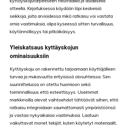
kyttäyskojutarpeeseen neutraalilla ja asiallisella
otteella. Kirjoituksessa käydään läpi keskeisiä
seikkoja, joita arvioidessa mikä ratkaisu voi vastata
omia vaatimuksia, olipa kyseessä sitten turvallisuus,
käytännöllisyys tai pitkäikäisyys.
Yleiskatsaus kyttäyskojun
ominaisuuksiin
Kyttäyskoju on rakennettu tarjoamaan käyttäjälleen
turvaa ja mukavuutta erityisissä olosuhteissa. Sen
suunnittelussa on otettu huomioon sekä
toiminnallisuus että esteettisyys. Useimmat
markkinoilla olevat vaihtoehdot tähtäävät siihen, että
ratkaisu integroidaan saumattomasti ympäristöönsä
ja vastaa nykyaikaisia vaatimuksia. Laatuun
vaikuttavat monet tekijät, kuten käytetyt materiaalit,