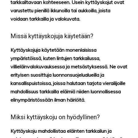
tarkkailtavaan kohteeseen. Usein kyttäyskojut ovat
varustettu pienillä ikkunoilla tai aukkoilla, joista
voidaan tarkkailla ja valokuvata.
Missä kyttäyskojuja käytetään?
Kyttäyskojuja käytetään monenlaisissa
ympäristöissä, kuten lintujen tarkkailussa,
villieläinvalokuvauksessa ja metsästyksessä. Ne ovat
erityisen suosittuja luonnonsuojelualueilla ja
kansallispuistoissa, joissa halutaan tarjota vierailijoille
mahdollisuus tarkkailla eläimiä niiden luonnollisessa
elinympäristössään ilman häiriöitä.
Miksi kyttäyskoju on hyödyllinen?
Kyttäyskoju mahdollistaa eläinten tarkkailun ja