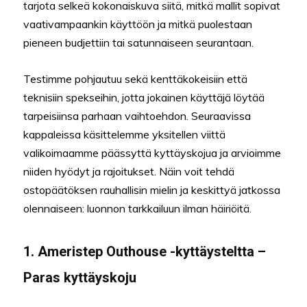
tarjota selkeä kokonaiskuva siitä, mitkä mallit sopivat
vaativampaankin käyttöön ja mitkä puolestaan
pieneen budjettiin tai satunnaiseen seurantaan.
Testimme pohjautuu sekä kenttäkokeisiin että
teknisiin spekseihin, jotta jokainen käyttäjä löytää
tarpeisiinsa parhaan vaihtoehdon. Seuraavissa
kappaleissa käsittelemme yksitellen viittä
valikoimaamme päässyttä kyttäyskojua ja arvioimme
niiden hyödyt ja rajoitukset. Näin voit tehdä
ostopäätöksen rauhallisin mielin ja keskittyä jatkossa
olennaiseen: luonnon tarkkailuun ilman häiriöitä.
1. Ameristep Outhouse -kyttäysteltta –
Paras kyttäyskoju