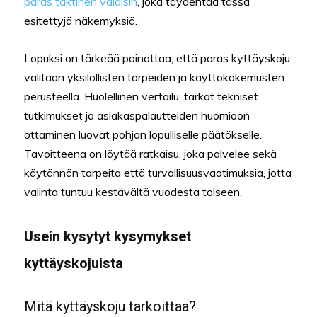
paras taktinen valaisin
, joka täydentää tässä
esitettyjä näkemyksiä.
Lopuksi on tärkeää painottaa, että paras kyttäyskoju
valitaan yksilöllisten tarpeiden ja käyttökokemusten
perusteella. Huolellinen vertailu, tarkat tekniset
tutkimukset ja asiakaspalautteiden huomioon
ottaminen luovat pohjan lopulliselle päätökselle.
Tavoitteena on löytää ratkaisu, joka palvelee sekä
käytännön tarpeita että turvallisuusvaatimuksia, jotta
valinta tuntuu kestävältä vuodesta toiseen.
Usein kysytyt kysymykset
kyttäyskojuista
Mitä kyttäyskoju tarkoittaa?