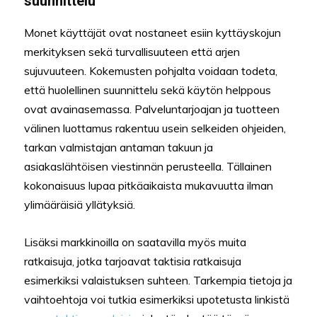
suunnittelu
Monet käyttäjät ovat nostaneet esiin kyttäyskojun
merkityksen sekä turvallisuuteen että arjen
sujuvuuteen. Kokemusten pohjalta voidaan todeta,
että huolellinen suunnittelu sekä käytön helppous
ovat avainasemassa. Palveluntarjoajan ja tuotteen
välinen luottamus rakentuu usein selkeiden ohjeiden,
tarkan valmistajan antaman takuun ja
asiakaslähtöisen viestinnän perusteella. Tällainen
kokonaisuus lupaa pitkäaikaista mukavuutta ilman
ylimääräisiä yllätyksiä.
Lisäksi markkinoilla on saatavilla myös muita
ratkaisuja, jotka tarjoavat taktisia ratkaisuja
esimerkiksi valaistuksen suhteen. Tarkempia tietoja ja
vaihtoehtoja voi tutkia esimerkiksi upotetusta linkistä