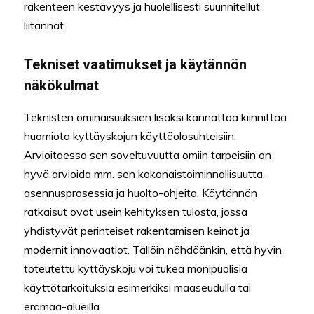
rakenteen kestävyys ja huolellisesti suunnitellut
liitännät.
Tekniset vaatimukset ja käytännön
näkökulmat
Teknisten ominaisuuksien lisäksi kannattaa kiinnittää
huomiota kyttäyskojun käyttöolosuhteisiin.
Arvioitaessa sen soveltuvuutta omiin tarpeisiin on
hyvä arvioida mm. sen kokonaistoiminnallisuutta,
asennusprosessia ja huolto-ohjeita. Käytännön
ratkaisut ovat usein kehityksen tulosta, jossa
yhdistyvät perinteiset rakentamisen keinot ja
modernit innovaatiot. Tällöin nähdäänkin, että hyvin
toteutettu kyttäyskoju voi tukea monipuolisia
käyttötarkoituksia esimerkiksi maaseudulla tai
erämaa-alueilla.