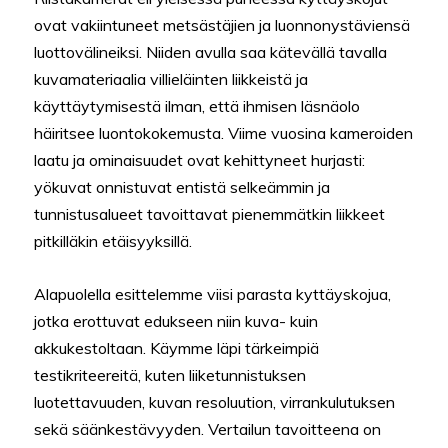
ovat vakiintuneet metsästäjien ja luonnonystäviensä
luottovälineiksi. Niiden avulla saa kätevällä tavalla
kuvamateriaalia villieläinten liikkeistä ja
käyttäytymisestä ilman, että ihmisen läsnäolo
häiritsee luontokokemusta. Viime vuosina kameroiden
laatu ja ominaisuudet ovat kehittyneet hurjasti:
yökuvat onnistuvat entistä selkeämmin ja
tunnistusalueet tavoittavat pienemmätkin liikkeet
pitkilläkin etäisyyksillä.
Alapuolella esittelemme viisi parasta kyttäyskojua,
jotka erottuvat edukseen niin kuva- kuin
akkukestoltaan. Käymme läpi tärkeimpiä
testikriteereitä, kuten liiketunnistuksen
luotettavuuden, kuvan resoluution, virrankulutuksen
sekä säänkestävyyden. Vertailun tavoitteena on