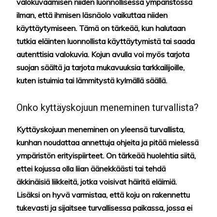
valokuvaamisen niiden luonnollisessa ympäristössä
ilman, että ihmisen läsnäolo vaikuttaa niiden
käyttäytymiseen. Tämä on tärkeää, kun halutaan
tutkia eläinten luonnollista käyttäytymistä tai saada
autenttisia valokuvia. Kojun avulla voi myös tarjota
suojan säältä ja tarjota mukavuuksia tarkkailijoille,
kuten istuimia tai lämmitystä kylmällä säällä.
Onko kyttäyskojuun meneminen turvallista?
Kyttäyskojuun meneminen on yleensä turvallista,
kunhan noudattaa annettuja ohjeita ja pitää mielessä
ympäristön erityispiirteet. On tärkeää huolehtia siitä,
ettei kojussa olla liian äänekkäästi tai tehdä
äkkinäisiä liikkeitä, jotka voisivat häiritä eläimiä.
Lisäksi on hyvä varmistaa, että koju on rakennettu
tukevasti ja sijaitsee turvallisessa paikassa, jossa ei