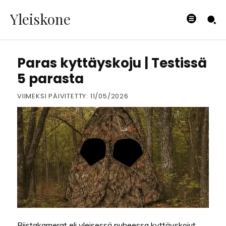
Yleiskone
RETKEILY
Paras kyttäyskoju | Testissä
5 parasta
VIIMEKSI PÄIVITETTY:
11/05/2026
Riistakamerat eli yleisessä puheessa kyttäyskojut