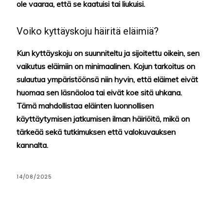
ole vaaraa, että se kaatuisi tai liukuisi.
Voiko kyttäyskoju häiritä eläimiä?
Kun kyttäyskoju on suunniteltu ja sijoitettu oikein, sen
vaikutus eläimiin on minimaalinen. Kojun tarkoitus on
sulautua ympäristöönsä niin hyvin, että eläimet eivät
huomaa sen läsnäoloa tai eivät koe sitä uhkana.
Tämä mahdollistaa eläinten luonnollisen
käyttäytymisen jatkumisen ilman häiriöitä, mikä on
tärkeää sekä tutkimuksen että valokuvauksen
kannalta.
14/08/2025