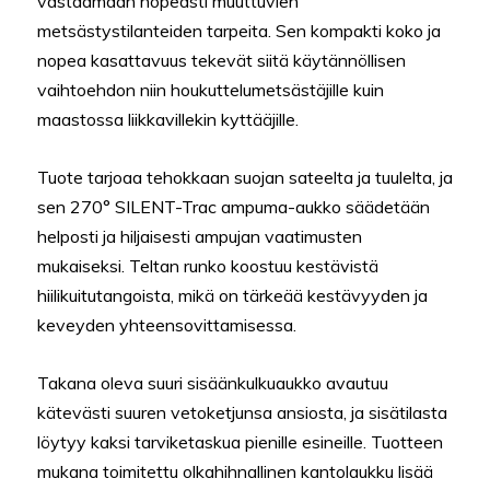
vastaamaan nopeasti muuttuvien
metsästystilanteiden tarpeita. Sen kompakti koko ja
nopea kasattavuus tekevät siitä käytännöllisen
vaihtoehdon niin houkuttelumetsästäjille kuin
maastossa liikkavillekin kyttääjille.
Tuote tarjoaa tehokkaan suojan sateelta ja tuulelta, ja
sen 270° SILENT-Trac ampuma-aukko säädetään
helposti ja hiljaisesti ampujan vaatimusten
mukaiseksi. Teltan runko koostuu kestävistä
hiilikuitutangoista, mikä on tärkeää kestävyyden ja
keveyden yhteensovittamisessa.
Takana oleva suuri sisäänkulkuaukko avautuu
kätevästi suuren vetoketjunsa ansiosta, ja sisätilasta
löytyy kaksi tarviketaskua pienille esineille. Tuotteen
mukana toimitettu olkahihnallinen kantolaukku lisää