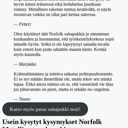
hyvin kiinni telineessä eikä heilahtelua juurikaan
esiinny. Metallinen rakenne tuntuu kestävältä, ei näytä
ruostuvan vaikka on ollut pari kertaa sateessa.
— Petteri
Olen käyttänyt tätä Norfolk sahapukkia jo muutaman
kuukauden ja huomannut, että työskentelykorkeus sopii
minulle hyvin. Selkä ei ole kipeytynyt samalla tavalla
kuin ennen kun puita sahattiin maasta käsin. Kestää
myös kunnolla.
— Marjukka
Kohtuuhintainen ja toimiva ratkaisu polttopuuhommiin.
Ei se nyt mitään ihmeellistä ole, mutta tekee sen minkä
lupaa. Ehkä ainoa miinus on se, että varastointi vie tilaa
jos pihavarasto on pieni, mutta ei sekään iso ongelma.
— Tauno
Katso myös paras sahapukki testi!
Usein kysytyt kysymykset Norfolk