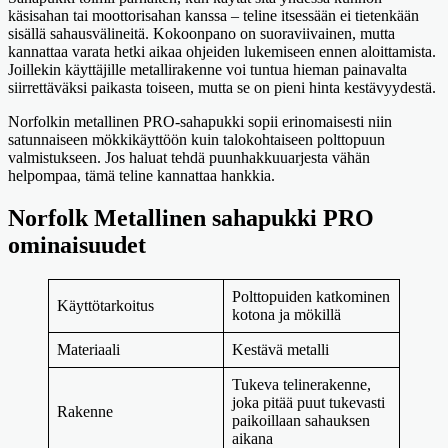
käsisahan tai moottorisahan kanssa – teline itsessään ei tietenkään
sisällä sahausvälineitä. Kokoonpano on suoraviivainen, mutta
kannattaa varata hetki aikaa ohjeiden lukemiseen ennen aloittamista.
Joillekin käyttäjille metallirakenne voi tuntua hieman painavalta
siirrettäväksi paikasta toiseen, mutta se on pieni hinta kestävyydestä.
Norfolkin metallinen PRO-sahapukki sopii erinomaisesti niin
satunnaiseen mökkikäyttöön kuin talokohtaiseen polttopuun
valmistukseen. Jos haluat tehdä puunhakkuuarjesta vähän
helpompaa, tämä teline kannattaa hankkia.
Norfolk Metallinen sahapukki PRO
ominaisuudet
Polttopuiden katkominen
Käyttötarkoitus
kotona ja mökillä
Materiaali
Kestävä metalli
Tukeva telinerakenne,
joka pitää puut tukevasti
Rakenne
paikoillaan sahauksen
aikana