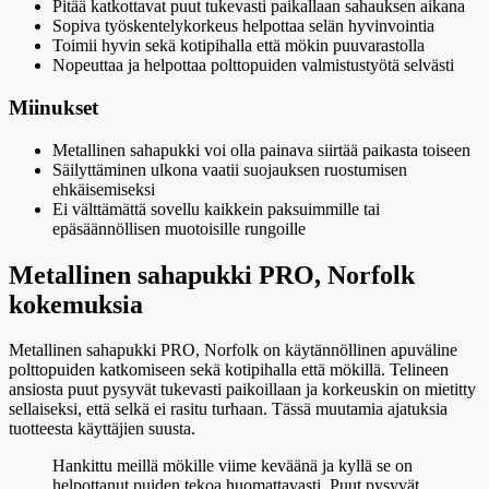
Pitää katkottavat puut tukevasti paikallaan sahauksen aikana
Sopiva työskentelykorkeus helpottaa selän hyvinvointia
Toimii hyvin sekä kotipihalla että mökin puuvarastolla
Nopeuttaa ja helpottaa polttopuiden valmistustyötä selvästi
Miinukset
Metallinen sahapukki voi olla painava siirtää paikasta toiseen
Säilyttäminen ulkona vaatii suojauksen ruostumisen
ehkäisemiseksi
Ei välttämättä sovellu kaikkein paksuimmille tai
epäsäännöllisen muotoisille rungoille
Metallinen sahapukki PRO, Norfolk
kokemuksia
Metallinen sahapukki PRO, Norfolk on käytännöllinen apuväline
polttopuiden katkomiseen sekä kotipihalla että mökillä. Telineen
ansiosta puut pysyvät tukevasti paikoillaan ja korkeuskin on mietitty
sellaiseksi, että selkä ei rasitu turhaan. Tässä muutamia ajatuksia
tuotteesta käyttäjien suusta.
Hankittu meillä mökille viime keväänä ja kyllä se on
helpottanut puiden tekoa huomattavasti. Puut pysyvät