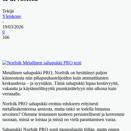
Tekijä
Yleiskone
-
19/03/2026
0
166
Metallinen sahapukki PRO, Norfolk on herättänyt paljon
kiinnostusta niin pihapuuhastelijoiden kuin ammattilaisten
keskuudessa – ja syystäkin. Tämä sahapukki lupaa kestävyyttä,
vakautta ja käytännöllisyyttä puunkäsittelyyn niin ulkona kuin
verstaalla.
Norfolk PRO sahapukki erottuu edukseen erityisesti
metallirakenteensa ansiosta, mutta onko se todella hintansa
arvoinen? Olemme testanneet tuotteen perusteellisesti ja kerromme
suoraan, missä se loistaa ja missä on vielä parantamisen varaa.
Sahapukki Norfolk PRO sopii monenlaisiin töihin, mutta ennen