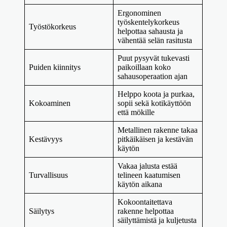
Ergonominen
työskentelykorkeus
Työstökorkeus
helpottaa sahausta ja
vähentää selän rasitusta
Puut pysyvät tukevasti
Puiden kiinnitys
paikoillaan koko
sahausoperaation ajan
Helppo koota ja purkaa,
Kokoaminen
sopii sekä kotikäyttöön
että mökille
Metallinen rakenne takaa
Kestävyys
pitkäikäisen ja kestävän
käytön
Vakaa jalusta estää
Turvallisuus
telineen kaatumisen
käytön aikana
Kokoontaitettava
Säilytys
rakenne helpottaa
säilyttämistä ja kuljetusta