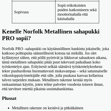
Sopii erikokoisten
puiden katkomiseen sekä
Sopivuus
moottorisahalla että
käsisahalla
Kenelle Norfolk Metallinen sahapukki
PRO sopii?
Norfolk PRO -sahapukki on käytännöllinen hankinta jokaiselle, joka
katkooo polttopuita säännöllisesti kotona tai mökillä. Jos olet
kyllästynyt siihen, että pöllit pyörivät ja liikkuvat sahauksen aikana,
tämä metallinen sahapukki pitää puut tukevasti paikallaan koko
työskentelyn ajan. Erityisesti selkää säästävä työskentelykorkeus
tekee puuhuollosta huomattavasti mukavampaa – sekä satunnaiselle
viikonlopputyöntekijälle että sille, jolla puukasa kasvaa kellarissa
talven tarpeiden mukaan. Metallinen rakenne kestää myös
raskaamman käytön, joten teline palvelee vuodesta toiseen ilman,
että tarvitsee miettiä pikaista uusintahankintaa.
Plussat
Metallinen rakenne on kestävä ja pitkäikäinen