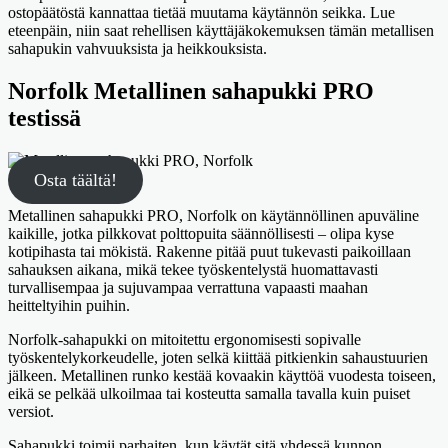
ostopäätöstä kannattaa tietää muutama käytännön seikka. Lue
eteenpäin, niin saat rehellisen käyttäjäkokemuksen tämän metallisen
sahapukin vahvuuksista ja heikkouksista.
Norfolk Metallinen sahapukki PRO
testissä
Osta täältä!
Metallinen sahapukki PRO, Norfolk on käytännöllinen apuväline
kaikille, jotka pilkkovat polttopuita säännöllisesti – olipa kyse
kotipihasta tai mökistä. Rakenne pitää puut tukevasti paikoillaan
sahauksen aikana, mikä tekee työskentelystä huomattavasti
turvallisempaa ja sujuvampaa verrattuna vapaasti maahan
heitteltyihin puihin.
Norfolk-sahapukki on mitoitettu ergonomisesti sopivalle
työskentelykorkeudelle, joten selkä kiittää pitkienkin sahaustuurien
jälkeen. Metallinen runko kestää kovaakin käyttöä vuodesta toiseen,
eikä se pelkää ulkoilmaa tai kosteutta samalla tavalla kuin puiset
versiot.
Sahapukki toimii parhaiten, kun käytät sitä yhdessä kunnon