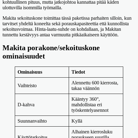
kohtuullinen pituus, mutta jatkojohtoa kannattaa pitää käden
ulottuvilla isommilla työmailla.
Makita sekoituskone toimittaa tässä paketissa parhaiten silloin, kun
tarvitset yhdeltä koneelta sekä porauskapasiteettia että kunnollista
sekoitusvoimaa. Hinta-laatu-suhde on kohdallaan, ja Makitan
tunnettu kestävyys antaa varmuutta pitkäaikaiseen käyttöön.
Makita porakone/sekoituskone
ominaisuudet
Ominaisuus
Tiedot
Alennettu 600 kierrosta,
Vaihteisto
takaa väännön
Kääntyy 360°,
D-kahva
mahdollistaa eri
työskentelyasennot
Suunnanvaihto
Kyllä
Alhainen kierrosluku
Käyttötarkoitus
poraukseen suurilla