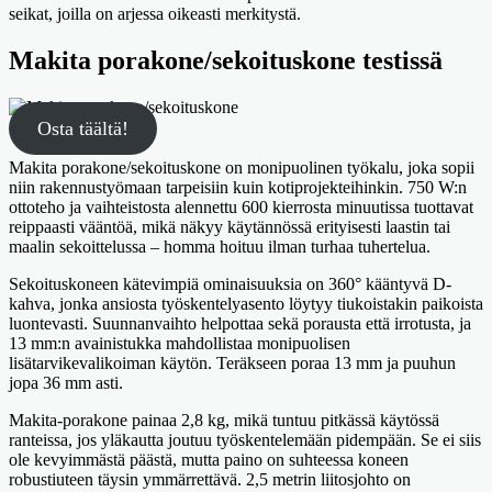
seikat, joilla on arjessa oikeasti merkitystä.
Makita porakone/sekoituskone testissä
Osta täältä!
Makita porakone/sekoituskone on monipuolinen työkalu, joka sopii
niin rakennustyömaan tarpeisiin kuin kotiprojekteihinkin. 750 W:n
ottoteho ja vaihteistosta alennettu 600 kierrosta minuutissa tuottavat
reippaasti vääntöä, mikä näkyy käytännössä erityisesti laastin tai
maalin sekoittelussa – homma hoituu ilman turhaa tuhertelua.
Sekoituskoneen kätevimpiä ominaisuuksia on 360° kääntyvä D-
kahva, jonka ansiosta työskentelyasento löytyy tiukoistakin paikoista
luontevasti. Suunnanvaihto helpottaa sekä porausta että irrotusta, ja
13 mm:n avainistukka mahdollistaa monipuolisen
lisätarvikevalikoiman käytön. Teräkseen poraa 13 mm ja puuhun
jopa 36 mm asti.
Makita-porakone painaa 2,8 kg, mikä tuntuu pitkässä käytössä
ranteissa, jos yläkautta joutuu työskentelemään pidempään. Se ei siis
ole kevyimmästä päästä, mutta paino on suhteessa koneen
robustiuteen täysin ymmärrettävä. 2,5 metrin liitosjohto on