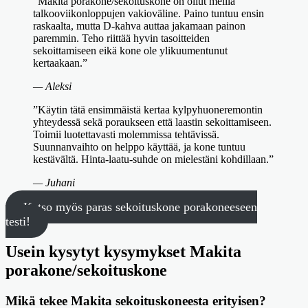
”Makita porakone/sekoituskone on ollut meillä
talkooviikonloppujen vakioväline. Paino tuntuu ensin
raskaalta, mutta D-kahva auttaa jakamaan painon
paremmin. Teho riittää hyvin tasoitteiden
sekoittamiseen eikä kone ole ylikuumentunut
kertaakaan.”
— Aleksi
”Käytin tätä ensimmäistä kertaa kylpyhuoneremontin
yhteydessä sekä poraukseen että laastin sekoittamiseen.
Toimii luotettavasti molemmissa tehtävissä.
Suunnanvaihto on helppo käyttää, ja kone tuntuu
kestävältä. Hinta-laatu-suhde on mielestäni kohdillaan.”
— Juhani
Katso myös paras sekoituskone porakoneeseen
testi!
Usein kysytyt kysymykset Makita
porakone/sekoituskone
Mikä tekee Makita sekoituskoneesta erityisen?