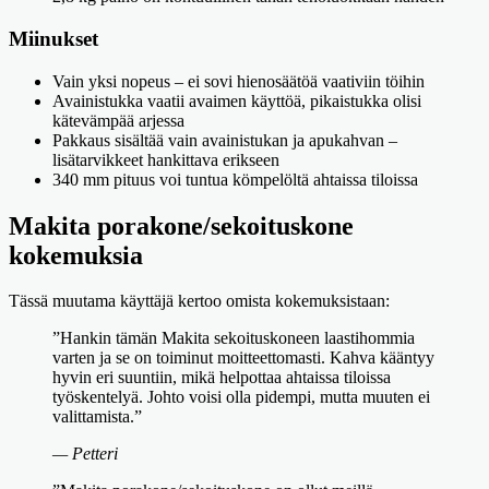
Miinukset
Vain yksi nopeus – ei sovi hienosäätöä vaativiin töihin
Avainistukka vaatii avaimen käyttöä, pikaistukka olisi
kätevämpää arjessa
Pakkaus sisältää vain avainistukan ja apukahvan –
lisätarvikkeet hankittava erikseen
340 mm pituus voi tuntua kömpelöltä ahtaissa tiloissa
Makita porakone/sekoituskone
kokemuksia
Tässä muutama käyttäjä kertoo omista kokemuksistaan:
”Hankin tämän Makita sekoituskoneen laastihommia
varten ja se on toiminut moitteettomasti. Kahva kääntyy
hyvin eri suuntiin, mikä helpottaa ahtaissa tiloissa
työskentelyä. Johto voisi olla pidempi, mutta muuten ei
valittamista.”
— Petteri