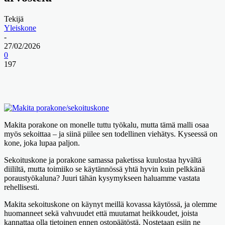
Tekijä
Yleiskone
-
27/02/2026
0
197
Makita porakone on monelle tuttu työkalu, mutta tämä malli osaa
myös sekoittaa – ja siinä piilee sen todellinen viehätys. Kyseessä on
kone, joka lupaa paljon.
Sekoituskone ja porakone samassa paketissa kuulostaa hyvältä
diililtä, mutta toimiiko se käytännössä yhtä hyvin kuin pelkkänä
poraustyökaluna? Juuri tähän kysymykseen haluamme vastata
rehellisesti.
Makita sekoituskone on käynyt meillä kovassa käytössä, ja olemme
huomanneet sekä vahvuudet että muutamat heikkoudet, joista
kannattaa olla tietoinen ennen ostopäätöstä. Nostetaan esiin ne