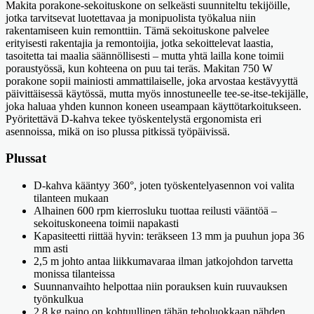
Makita porakone-sekoituskone on selkeästi suunniteltu tekijöille,
jotka tarvitsevat luotettavaa ja monipuolista työkalua niin
rakentamiseen kuin remonttiin. Tämä sekoituskone palvelee
erityisesti rakentajia ja remontoijia, jotka sekoittelevat laastia,
tasoitetta tai maalia säännöllisesti – mutta yhtä lailla kone toimii
poraustyössä, kun kohteena on puu tai teräs. Makitan 750 W
porakone sopii mainiosti ammattilaiselle, joka arvostaa kestävyyttä
päivittäisessä käytössä, mutta myös innostuneelle tee-se-itse-tekijälle,
joka haluaa yhden kunnon koneen useampaan käyttötarkoitukseen.
Pyöritettävä D-kahva tekee työskentelystä ergonomista eri
asennoissa, mikä on iso plussa pitkissä työpäivissä.
Plussat
D-kahva kääntyy 360°, joten työskentelyasennon voi valita
tilanteen mukaan
Alhainen 600 rpm kierrosluku tuottaa reilusti vääntöä –
sekoituskoneena toimii napakasti
Kapasiteetti riittää hyvin: teräkseen 13 mm ja puuhun jopa 36
mm asti
2,5 m johto antaa liikkumavaraa ilman jatkojohdon tarvetta
monissa tilanteissa
Suunnanvaihto helpottaa niin porauksen kuin ruuvauksen
työnkulkua
2,8 kg paino on kohtuullinen tähän teholuokkaan nähden