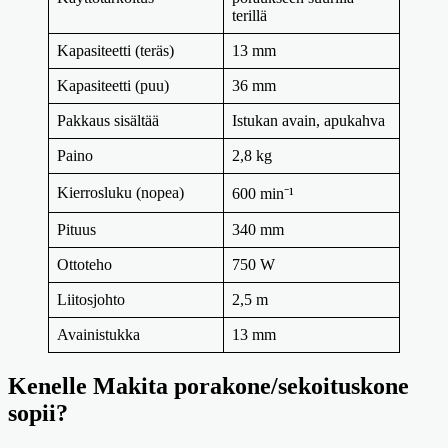
terillä
Kapasiteetti (teräs)
13 mm
Kapasiteetti (puu)
36 mm
Pakkaus sisältää
Istukan avain, apukahva
Paino
2,8 kg
Kierrosluku (nopea)
600 min⁻¹
Pituus
340 mm
Ottoteho
750 W
Liitosjohto
2,5 m
Avainistukka
13 mm
Kenelle Makita porakone/sekoituskone
sopii?