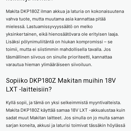
Makita DKP180Z ilman akkua ja laturia on kokonaisuutena
vahva tuote, mutta muutama asia kannattaa pitää
mielessä. Lastuamissyvyyssäätö on melko
yksinkertainen, eikä hienosäätövara ole erityisen laaja.
Lisäksi pölynimuliitäntä on hiukan kompromissi – se
toimii, mutta ei siistimmin mahdollisella tavalla. Jos
täsmällinen siivous on sinulle prioriteetti, kannattaa
varautua hieman ylimääräiseen siivoiluun.
Sopiiko DKP180Z Makitan muihin 18V
LXT -laitteisiin?
Kyllä sopii, ja tämä on yksi selkeimmistä myyntivalteista.
Makita DKP180Z käyttää samaa 18V LXT -akkualustaa kuin
sadat muut Makitan laitteet. Jos sinulla on jo muita saman
sarjan koneita, akkusi ja laturisi toimivat tässäkin höylässä