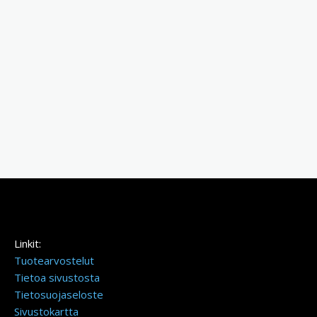
Linkit:
Tuotearvostelut
Tietoa sivustosta
Tietosuojaseloste
Sivustokartta