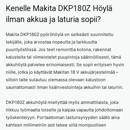
Kenelle Makita DKP180Z Höylä
ilman akkua ja laturia sopii?
Makita DKP180Z pyöröhöylä on selkeästi suunniteltu
tekijälle, joka arvostaa nopeutta ja tarkkuutta
puuntyöstössä. Jos teet remonttia kotona, rakennat
kalusteita tai viimeistelet puupintoja säännöllisesti, tämä
akkuhöylä palvelee erinomaisesti. Se sopii erityisen hyvin
niille, jotka jo käyttävät Makitan 18 V akkujärjestelmää –
silloin laite sulautuu olemassa olevaan kalustoon
saumattomasti ilman lisäinvestointeja akkuihin tai laturiin.
DKP180Z akkuhöylä miellyttää myös ammattilaista, joka
liikkuu työmaalta toiselle ja kaipaa vapautta johdottomaan
työskentelyyn. Portaattoman lastunsyvyyden säätö aina
kahteen millimetriin asti tekee siitä monipuolisen