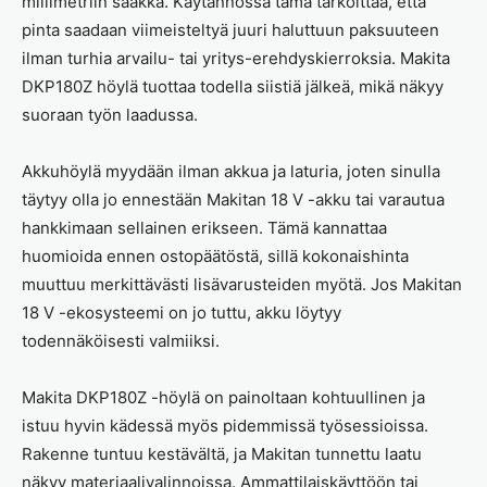
millimetriin saakka. Käytännössä tämä tarkoittaa, että
pinta saadaan viimeisteltyä juuri haluttuun paksuuteen
ilman turhia arvailu- tai yritys-erehdyskierroksia. Makita
DKP180Z höylä tuottaa todella siistiä jälkeä, mikä näkyy
suoraan työn laadussa.
Akkuhöylä myydään ilman akkua ja laturia, joten sinulla
täytyy olla jo ennestään Makitan 18 V -akku tai varautua
hankkimaan sellainen erikseen. Tämä kannattaa
huomioida ennen ostopäätöstä, sillä kokonaishinta
muuttuu merkittävästi lisävarusteiden myötä. Jos Makitan
18 V -ekosysteemi on jo tuttu, akku löytyy
todennäköisesti valmiiksi.
Makita DKP180Z -höylä on painoltaan kohtuullinen ja
istuu hyvin kädessä myös pidemmissä työsessioissa.
Rakenne tuntuu kestävältä, ja Makitan tunnettu laatu
näkyy materiaalivalinnoissa. Ammattilaiskäyttöön tai