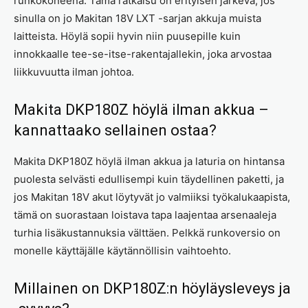
runkokoneena. Tämä ratkaisu on erityisen järkevä, jos
sinulla on jo Makitan 18V LXT -sarjan akkuja muista
laitteista. Höylä sopii hyvin niin puusepille kuin
innokkaalle tee-se-itse-rakentajallekin, joka arvostaa
liikkuvuutta ilman johtoa.
Makita DKP180Z höylä ilman akkua –
kannattaako sellainen ostaa?
Makita DKP180Z höylä ilman akkua ja laturia on hintansa
puolesta selvästi edullisempi kuin täydellinen paketti, ja
jos Makitan 18V akut löytyvät jo valmiiksi työkalukaapista,
tämä on suorastaan loistava tapa laajentaa arsenaaleja
turhia lisäkustannuksia välttäen. Pelkkä runkoversio on
monelle käyttäjälle käytännöllisin vaihtoehto.
Millainen on DKP180Z:n höyläysleveys ja