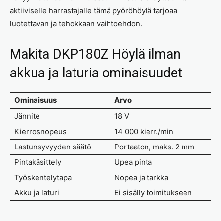
aktiiviselle harrastajalle tämä pyöröhöylä tarjoaa
luotettavan ja tehokkaan vaihtoehdon.
Makita DKP180Z Höylä ilman
akkua ja laturia ominaisuudet
Ominaisuus
Arvo
Jännite
18 V
Kierrosnopeus
14 000 kierr./min
Lastunsyvyyden säätö
Portaaton, maks. 2 mm
Pintakäsittely
Upea pinta
Työskentelytapa
Nopea ja tarkka
Akku ja laturi
Ei sisälly toimitukseen