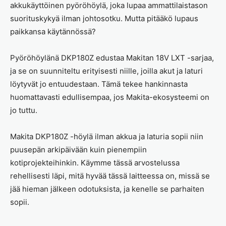
akkukäyttöinen pyöröhöylä, joka lupaa ammattilaistason
suorituskykyä ilman johtosotku. Mutta pitääkö lupaus
paikkansa käytännössä?
Pyöröhöylänä DKP180Z edustaa Makitan 18V LXT -sarjaa,
ja se on suunniteltu erityisesti niille, joilla akut ja laturi
löytyvät jo entuudestaan. Tämä tekee hankinnasta
huomattavasti edullisempaa, jos Makita-ekosysteemi on
jo tuttu.
Makita DKP180Z -höylä ilman akkua ja laturia sopii niin
puusepän arkipäivään kuin pienempiin
kotiprojekteihinkin. Käymme tässä arvostelussa
rehellisesti läpi, mitä hyvää tässä laitteessa on, missä se
jää hieman jälkeen odotuksista, ja kenelle se parhaiten
sopii.