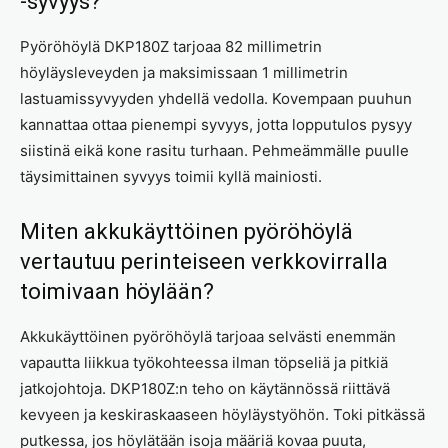
-syvyys?
Pyöröhöylä DKP180Z tarjoaa 82 millimetrin
höyläysleveyden ja maksimissaan 1 millimetrin
lastuamissyvyyden yhdellä vedolla. Kovempaan puuhun
kannattaa ottaa pienempi syvyys, jotta lopputulos pysyy
siistinä eikä kone rasitu turhaan. Pehmeämmälle puulle
täysimittainen syvyys toimii kyllä mainiosti.
Miten akkukäyttöinen pyöröhöylä
vertautuu perinteiseen verkkovirralla
toimivaan höylään?
Akkukäyttöinen pyöröhöylä tarjoaa selvästi enemmän
vapautta liikkua työkohteessa ilman töpseliä ja pitkiä
jatkojohtoja. DKP180Z:n teho on käytännössä riittävä
kevyeen ja keskiraskaaseen höyläystyöhön. Toki pitkässä
putkessa, jos höylätään isoja määriä kovaa puuta,