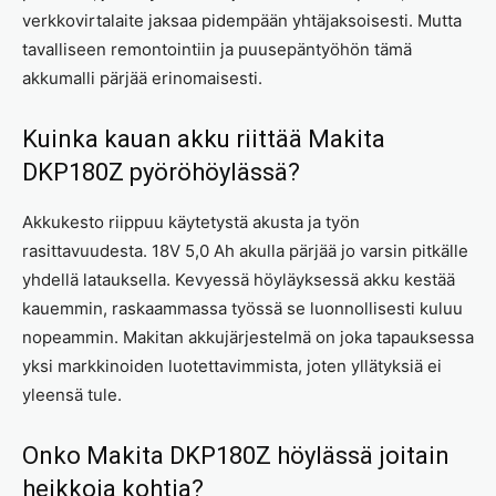
verkkovirtalaite jaksaa pidempään yhtäjaksoisesti. Mutta
tavalliseen remontointiin ja puusepäntyöhön tämä
akkumalli pärjää erinomaisesti.
Kuinka kauan akku riittää Makita
DKP180Z pyöröhöylässä?
Akkukesto riippuu käytetystä akusta ja työn
rasittavuudesta. 18V 5,0 Ah akulla pärjää jo varsin pitkälle
yhdellä latauksella. Kevyessä höyläyksessä akku kestää
kauemmin, raskaammassa työssä se luonnollisesti kuluu
nopeammin. Makitan akkujärjestelmä on joka tapauksessa
yksi markkinoiden luotettavimmista, joten yllätyksiä ei
yleensä tule.
Onko Makita DKP180Z höylässä joitain
heikkoja kohtia?