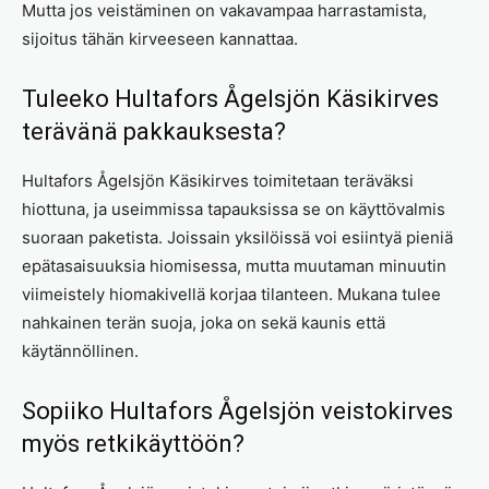
Mutta jos veistäminen on vakavampaa harrastamista,
sijoitus tähän kirveeseen kannattaa.
Tuleeko Hultafors Ågelsjön Käsikirves
terävänä pakkauksesta?
Hultafors Ågelsjön Käsikirves toimitetaan teräväksi
hiottuna, ja useimmissa tapauksissa se on käyttövalmis
suoraan paketista. Joissain yksilöissä voi esiintyä pieniä
epätasaisuuksia hiomisessa, mutta muutaman minuutin
viimeistely hiomakivellä korjaa tilanteen. Mukana tulee
nahkainen terän suoja, joka on sekä kaunis että
käytännöllinen.
Sopiiko Hultafors Ågelsjön veistokirves
myös retkikäyttöön?