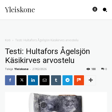
Yleiskone
Koti
Testi: Hultafors Ågelsjön Käsikirves arvostelu
Testi: Hultafors Ågelsjön
Käsikirves arvostelu
Tekijä
Yleiskone
-
27/02/2026
188
0