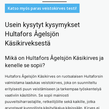
Katso myös paras veistokirves testi!
Usein kysytyt kysymykset
Hultafors Ågelsjön
Käsikirveksestä
Mikä on Hultafors Ågelsjön Käsikirves ja
kenelle se sopii?
Hultafors Ågelsjön Käsikirves on ruotsalaisen Hultaforsin
valmistama laadukas veistokirves, joka on suunniteltu
erityisesti puun veistämiseen ja tarkempaa työskentelyä
vaativiin käsitöihin. Se sopii mainiosti
puuveitsiharrastajille, retkeilijöille sekä kaikille, jotka
arvostavat kunnollista käsityökalua käsissään. Kirves ei