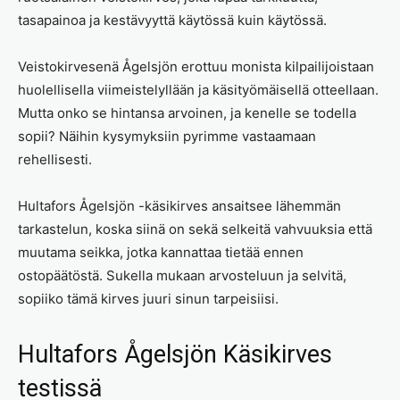
tasapainoa ja kestävyyttä käytössä kuin käytössä.
Veistokirvesenä Ågelsjön erottuu monista kilpailijoistaan
huolellisella viimeistelyllään ja käsityömäisellä otteellaan.
Mutta onko se hintansa arvoinen, ja kenelle se todella
sopii? Näihin kysymyksiin pyrimme vastaamaan
rehellisesti.
Hultafors Ågelsjön -käsikirves ansaitsee lähemmän
tarkastelun, koska siinä on sekä selkeitä vahvuuksia että
muutama seikka, jotka kannattaa tietää ennen
ostopäätöstä. Sukella mukaan arvosteluun ja selvitä,
sopiiko tämä kirves juuri sinun tarpeisiisi.
Hultafors Ågelsjön Käsikirves
testissä