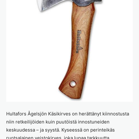
Hultafors Ågelsjön Käsikirves on herättänyt kiinnostusta
niin retkeilijöiden kuin puutöistä innostuneiden
keskuudessa – ja syystä. Kyseessä on perinteikäs
ruotsalainen veistokirves, joka lupaa tarkkuutta,