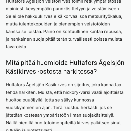
Hultafors Ågelsjön veistokirves toimii retkiympäristössä
mainiosti kevyempään puunkäsittelyyn ja veistämiseen.
Se ei ole hakkuukirves eikä korvaa isoa metsurityökalua,
mutta tulentekopuiden ja pienempien veistotöiden
kanssa se loistaa. Paino on kohtuullinen kantaa repussa,
ja nahkainen suoja pitää terän turvallisesti poissa muista
tavaroista.
Mitä pitää huomioida Hultafors Ågelsjön
Käsikirves -ostosta harkitessa?
Hultafors Ågelsjön Käsikirves on sijoitus, joka kannattaa
tehdä harkiten. Muista, että hickory-varsi vaatii ajoittaista
huoltoa puuöljyllä, jotta se säilyy kunnossa
vuosikymmenien ajan. Terä ruostuu herkästi, jos se
jätetään kosteaan ympäristöön ilman suojakäsittelyä.
Näillä pienillä huoltotoimenpiteillä kirves palkitsee sinut
pitkään ja luotettavasti.