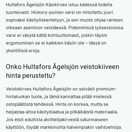
Hultafors Ågelsjön Käsikirves istuu kädessä todella
luontevasti. Hickory-puinen varsi on mitoitettu juuri
sopivaksi käsityöskentelyyn, ja sen muoto ohjaa ranteen
oikeaan asentoon veistäessä. Pidemmissä työsessioissa
varsi ei väsytä kättä kohtuuttomasti, joskin täysin
ergonominen se ei kaikkien käsiin ole – tässä on
yksilöllisiä eroja.
Onko Hultafors Ågelsjön veistokiiveen
hinta perusteltu?
Veistokirves Hultafors Ågelsjön on selvästi premium-
hintaluokan tuote, ja tämä kannattaa pitää mielessä
ostopäätöstä tehdessä. Hinta on korkea, mutta se
heijastaa aitoa käsityölaatua ja pitkäikäistä materiaalia.
Jos etsit edullista aloittelijakirvestä satunnaiseen
käyttöön, löydät markkinoilta halvempiakin vaihtoehtoja.