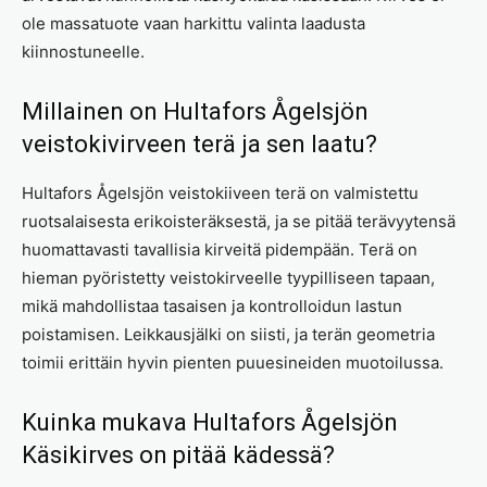
ole massatuote vaan harkittu valinta laadusta
kiinnostuneelle.
Millainen on Hultafors Ågelsjön
veistokivirveen terä ja sen laatu?
Hultafors Ågelsjön veistokiiveen terä on valmistettu
ruotsalaisesta erikoisteräksestä, ja se pitää terävyytensä
huomattavasti tavallisia kirveitä pidempään. Terä on
hieman pyöristetty veistokirveelle tyypilliseen tapaan,
mikä mahdollistaa tasaisen ja kontrolloidun lastun
poistamisen. Leikkausjälki on siisti, ja terän geometria
toimii erittäin hyvin pienten puuesineiden muotoilussa.
Kuinka mukava Hultafors Ågelsjön
Käsikirves on pitää kädessä?