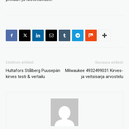
Edellinen artikkeli
Seuraava artikkeli
Hultafors Stålberg Puusepän
Milwaukee 4932499031 Kirves-
kirves testi & vertailu
ja veitsisarja arvostelu