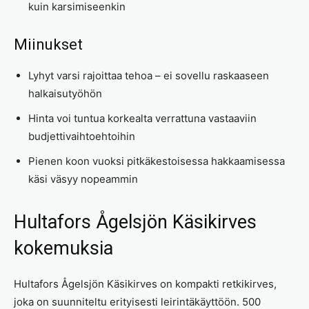
kuin karsimiseenkin
Miinukset
Lyhyt varsi rajoittaa tehoa – ei sovellu raskaaseen
halkaisutyöhön
Hinta voi tuntua korkealta verrattuna vastaaviin
budjettivaihtoehtoihin
Pienen koon vuoksi pitkäkestoisessa hakkaamisessa
käsi väsyy nopeammin
Hultafors Ågelsjön Käsikirves
kokemuksia
Hultafors Ågelsjön Käsikirves on kompakti retkikirves,
joka on suunniteltu erityisesti leirintäkäyttöön. 500