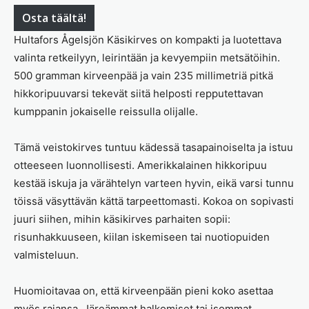
Osta täältä!
Hultafors Ågelsjön Käsikirves on kompakti ja luotettava
valinta retkeilyyn, leirintään ja kevyempiin metsätöihin.
500 gramman kirveenpää ja vain 235 millimetriä pitkä
hikkoripuuvarsi tekevät siitä helposti repputettavan
kumppanin jokaiselle reissulla olijalle.
Tämä veistokirves tuntuu kädessä tasapainoiselta ja istuu
otteeseen luonnollisesti. Amerikkalainen hikkoripuu
kestää iskuja ja värähtelyn varteen hyvin, eikä varsi tunnu
töissä väsyttävän kättä tarpeettomasti. Kokoa on sopivasti
juuri siihen, mihin käsikirves parhaiten sopii:
risunhakkuuseen, kiilan iskemiseen tai nuotiopuiden
valmisteluun.
Huomioitavaa on, että kirveenpään pieni koko asettaa
myös rajansa. Järeämmat halkomiset tai isommat