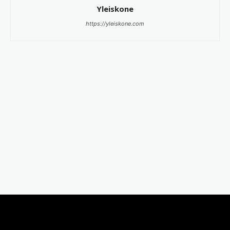
Yleiskone
https://yleiskone.com