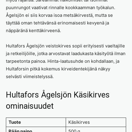
puunrungot vaativat rinnalle kookkaamman työkalun.
Ågelsjön ei siis korvaa isoa metsäkirvestä, mutta se
täyttää oman tehtävänsä erinomaisesti kevyenä ja
näppäränä kenttäkirveenä.
Hultafors Ågelsjön veistokirves sopii erityisesti vaeltajille
ja retkeilijöille, jotka arvostavat laadukasta käsityötä ilman
tarpeetonta painoa. Hinta-laatusuhde on kohdallaan, ja
Hultaforsin pitkä kokemus kirveidentekijänä näkyy
selvästi viimeistelyssä.
Hultafors Ågelsjön Käsikirves
ominaisuudet
Tuote
Käsikirves
Pään paino
500 g