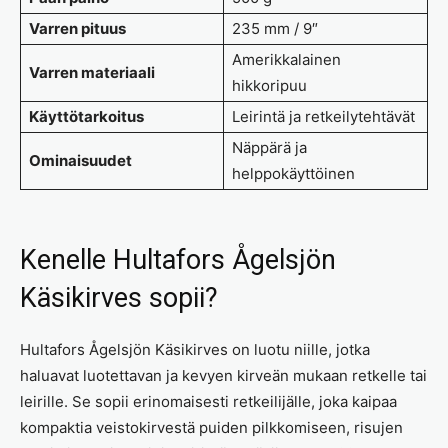
Varren pituus
235 mm / 9″
Amerikkalainen
Varren materiaali
hikkoripuu
Käyttötarkoitus
Leirintä ja retkeilytehtävät
Näppärä ja
Ominaisuudet
helppokäyttöinen
Kenelle Hultafors Ågelsjön
Käsikirves sopii?
Hultafors Ågelsjön Käsikirves on luotu niille, jotka
haluavat luotettavan ja kevyen kirveän mukaan retkelle tai
leirille. Se sopii erinomaisesti retkeilijälle, joka kaipaa
kompaktia veistokirvestä puiden pilkkomiseen, risujen