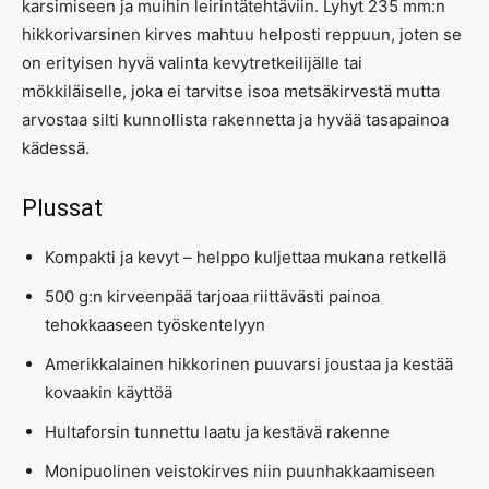
karsimiseen ja muihin leirintätehtäviin. Lyhyt 235 mm:n
hikkorivarsinen kirves mahtuu helposti reppuun, joten se
on erityisen hyvä valinta kevytretkeilijälle tai
mökkiläiselle, joka ei tarvitse isoa metsäkirvestä mutta
arvostaa silti kunnollista rakennetta ja hyvää tasapainoa
kädessä.
Plussat
Kompakti ja kevyt – helppo kuljettaa mukana retkellä
500 g:n kirveenpää tarjoaa riittävästi painoa
tehokkaaseen työskentelyyn
Amerikkalainen hikkorinen puuvarsi joustaa ja kestää
kovaakin käyttöä
Hultaforsin tunnettu laatu ja kestävä rakenne
Monipuolinen veistokirves niin puunhakkaamiseen