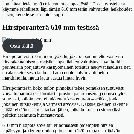
kannattaa tietää, mitä etsiä ennen ostopäätöstä. Tässä arvostelussa
käymme rehellisesti läpi tämän 610 mm terän vahvuudet, heikkoudet
ja sen, kenelle se parhaiten sopii.
Hirsiporanterä 610 mm testissä
Osta täältä!
Hirsiporanterä 610 mm on työkalu, joka on suunniteltu vaativiin
hirsirakentamisen tarpeisiin. Japanilainen valmistus ja vanhoihin
perinteisiin pohjautuva käsityömäinen toteutus näkyvät laadussa heti
ensikosketuksesta lähtien. Tämä ei ole halvin vaihtoehto
markkinoilla, mutta laatu vastaa hintaa hyvin.
Hirsiporanterän koko teflon-pinnoitus tekee porauksen tuntuvasti
vaivattomammaksi. Purulastu poistuu pallomaisena ja nousee ylös
sujuvasti, jolloin pora ei tukkeudu kesken työn – seikka, jonka
jokainen hirsirakentaja varmasti arvostaa. Kaksileikkeinen rakenne
jättää reikään siistin ja tarkan jäljen, mikä helpottaa esimerkiksi
pulttien asennusta huomattavasti.
610 mm hirsipora soveltuu erinomaisesti pidempien hirsien
läpäisyyn, ja kierreosuuden pituus noin 520 mm takaa riittävän