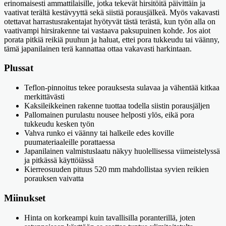
erinomaisesti ammattilaisille, jotka tekevät hirsitöitä päivittäin ja
vaativat terältä kestävyyttä sekä siistiä porausjälkeä. Myös vakavasti
otettavat harrastusrakentajat hyötyvät tästä terästä, kun työn alla on
vaativampi hirsirakenne tai vastaava paksupuinen kohde. Jos aiot
porata pitkiä reikiä puuhun ja haluat, ettei pora tukkeudu tai väänny,
tämä japanilainen terä kannattaa ottaa vakavasti harkintaan.
Plussat
Teflon-pinnoitus tekee porauksesta sulavaa ja vähentää kitkaa
merkittävästi
Kaksileikkeinen rakenne tuottaa todella siistin porausjäljen
Pallomainen purulastu nousee helposti ylös, eikä pora
tukkeudu kesken työn
Vahva runko ei väänny tai halkeile edes koville
puumateriaaleille porattaessa
Japanilainen valmistuslaatu näkyy huolellisessa viimeistelyssä
ja pitkässä käyttöiässä
Kierreosuuden pituus 520 mm mahdollistaa syvien reikien
porauksen vaivatta
Miinukset
Hinta on korkeampi kuin tavallisilla poranterillä, joten