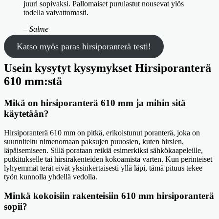
juuri sopivaksi. Pallomaiset purulastut nousevat ylös
todella vaivattomasti.
– Salme
Katso myös paras hirsiporanterä testi!
Usein kysytyt kysymykset Hirsiporanterä
610 mm:stä
Mikä on hirsiporanterä 610 mm ja mihin sitä
käytetään?
Hirsiporanterä 610 mm on pitkä, erikoistunut poranterä, joka on
suunniteltu nimenomaan paksujen puuosien, kuten hirsien,
läpäisemiseen. Sillä porataan reikiä esimerkiksi sähkökaapeleille,
putkitukselle tai hirsirakenteiden kokoamista varten. Kun perinteiset
lyhyemmät terät eivät yksinkertaisesti yllä läpi, tämä pituus tekee
työn kunnolla yhdellä vedolla.
Minkä kokoisiin rakenteisiin 610 mm hirsiporanterä
sopii?