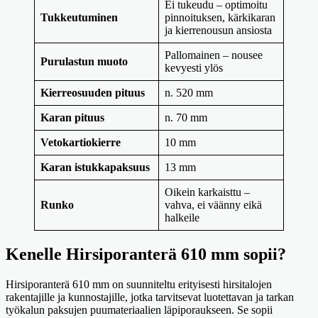
Ei tukeudu – optimoitu
Tukkeutuminen
pinnoituksen, kärkikaran
ja kierrenousun ansiosta
Pallomainen – nousee
Purulastun muoto
kevyesti ylös
Kierreosuuden pituus
n. 520 mm
Karan pituus
n. 70 mm
Vetokartiokierre
10 mm
Karan istukkapaksuus
13 mm
Oikein karkaisttu –
Runko
vahva, ei väänny eikä
halkeile
Kenelle Hirsiporanterä 610 mm sopii?
Hirsiporanterä 610 mm on suunniteltu erityisesti hirsitalojen
rakentajille ja kunnostajille, jotka tarvitsevat luotettavan ja tarkan
työkalun paksujen puumateriaalien läpiporaukseen. Se sopii