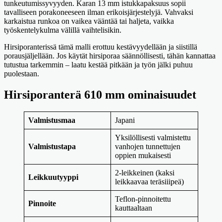
tunkeutumissyvyyden. Karan 13 mm istukkapaksuus sopii
tavalliseen porakoneeseen ilman erikoisjärjestelyjä. Vahvaksi
karkaistua runkoa on vaikea vääntää tai haljeta, vaikka
työskentelykulma välillä vaihtelisikin.
Hirsiporanterissä tämä malli erottuu kestävyydellään ja siistillä
porausjäljellään. Jos käytät hirsiporaa säännöllisesti, tähän kannattaa
tutustua tarkemmin – laatu kestää pitkään ja työn jälki puhuu
puolestaan.
Hirsiporanterä 610 mm ominaisuudet
Valmistusmaa
Japani
Yksilöllisesti valmistettu
Valmistustapa
vanhojen tunnettujen
oppien mukaisesti
2-leikkeinen (kaksi
Leikkuutyyppi
leikkaavaa teräsiiipeä)
Teflon-pinnoitettu
Pinnoite
kauttaaltaan