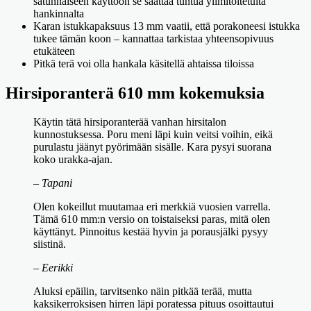
satunnaiseen käyttöön se saattaa tuntua ylimitoitetulta
hankinnalta
Karan istukkapaksuus 13 mm vaatii, että porakoneesi istukka
tukee tämän koon – kannattaa tarkistaa yhteensopivuus
etukäteen
Pitkä terä voi olla hankala käsitellä ahtaissa tiloissa
Hirsiporanterä 610 mm kokemuksia
Käytin tätä hirsiporanterää vanhan hirsitalon
kunnostuksessa. Poru meni läpi kuin veitsi voihin, eikä
purulastu jäänyt pyörimään sisälle. Kara pysyi suorana
koko urakka-ajan.
– Tapani
Olen kokeillut muutamaa eri merkkiä vuosien varrella.
Tämä 610 mm:n versio on toistaiseksi paras, mitä olen
käyttänyt. Pinnoitus kestää hyvin ja porausjälki pysyy
siistinä.
– Eerikki
Aluksi epäilin, tarvitsenko näin pitkää terää, mutta
kaksikerroksisen hirren läpi poratessa pituus osoittautui