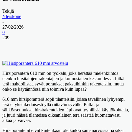
Tekijä
Yleiskone
-
27/02/2026
0
209
Hirsiporanterä 610 mm on työkalu, joka herättää mielenkiintoa
etenkin hirsitalojen rakentajien ja kunnostajien keskuudessa. Pitkä
terä mahdollistaa syvät poraukset paksuihinkin rakenteisiin, mutta
onko se käytännössä niin toimiva kuin lupaa?
610 mm hirsiporanterä sopii tilanteisiin, joissa tavallinen lyhyempi
terä ei yksinkertaisesti yllä riittävän syvälle. Putki- ja
sähköasennukset hirsirakenteiden läpi ovat tyypillisiä käyttökohteita,
ja juuri näissä tilanteissa oikeanlainen terä säästää huomattavasti
aikaa ja vaivaa.
Hirsiporanterät eivät kuitenkaan ole kaikki samanarvoisia, ja siksi