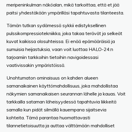
meripeninkulman näköalan, mikä tarkoittaa, että et jää
paitsi yhdestäkään ympärilläsi tapahtuvasta tilanteesta.
Tämän tutkan sydämessä sykkii edistyksellinen
pulssikompressiotekniikka, joka takaa terävät ja selkeät
kuvat kaikissa olosuhteissa. Ei enää epämääräisiä ja
sumuisia heijastuksia, vaan voit luottaa HALO-24:n
tarjoamiin tarkkoihin tietoihin navigoidessasi
vaativissakin ympäristöissä.
Unohtumaton ominaisuus on kahden alueen
samanaikainen käyttömahdollisuus, joka mahdollistaa
näkymien samanaikaisen seurannan lähelle ja kauas. Voit
tarkkailla sataman läheisyydessä tapahtuvia liikkeitä
samalla kun pidät silmällä kauempana sijaitsevia
kohteita. Tämä parantaa huomattavasti
tilannetietoisuutta ja auttaa välttämään mahdolliset