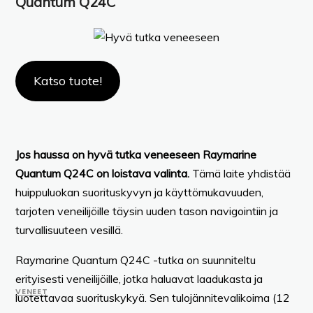
Quantum Q24C
Katso tuote!
Jos haussa on hyvä tutka veneeseen Raymarine
Quantum Q24C on loistava valinta.
Tämä laite yhdistää
huippuluokan suorituskyvyn ja käyttömukavuuden,
tarjoten veneilijöille täysin uuden tason navigointiin ja
turvallisuuteen vesillä.
Raymarine Quantum Q24C -tutka on suunniteltu
erityisesti veneilijöille, jotka haluavat laadukasta ja
VENEET
luotettavaa suorituskykyä. Sen tulojännitevalikoima (12