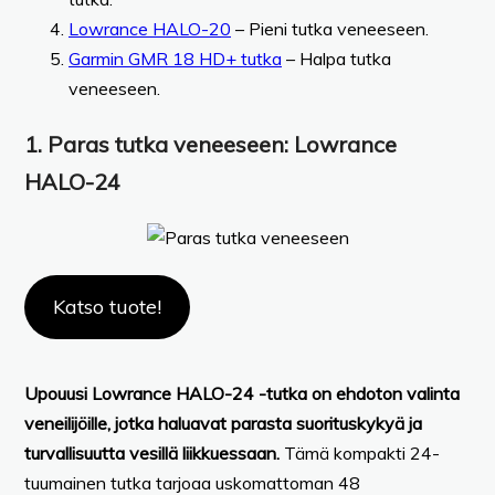
Lowrance HALO-20
– Pieni tutka veneeseen.
Garmin GMR 18 HD+ tutka
– Halpa tutka
veneeseen.
1.
Paras tutka veneeseen:
Lowrance
HALO-24
Katso tuote!
Upouusi Lowrance HALO-24 -tutka on ehdoton valinta
veneilijöille, jotka haluavat parasta suorituskykyä ja
turvallisuutta vesillä liikkuessaan.
Tämä kompakti 24-
tuumainen tutka tarjoaa uskomattoman 48