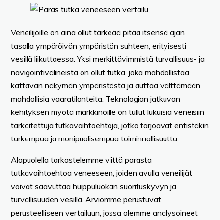
Veneilijöille on aina ollut tärkeää pitää itsensä ajan
tasalla ympäröivän ympäristön suhteen, erityisesti
vesillä liikuttaessa. Yksi merkittävimmistä turvallisuus- ja
navigointivälineistä on ollut tutka, joka mahdollistaa
kattavan näkymän ympäristöstä ja auttaa välttämään
mahdollisia vaaratilanteita. Teknologian jatkuvan
kehityksen myötä markkinoille on tullut lukuisia veneisiin
tarkoitettuja tutkavaihtoehtoja, jotka tarjoavat entistäkin
tarkempaa ja monipuolisempaa toiminnallisuutta.
Alapuolella tarkastelemme viittä parasta
tutkavaihtoehtoa veneeseen, joiden avulla veneilijät
voivat saavuttaa huippuluokan suorituskyvyn ja
turvallisuuden vesillä. Arviomme perustuvat
perusteelliseen vertailuun, jossa olemme analysoineet