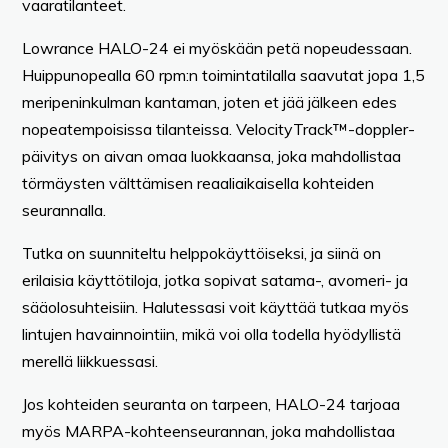
vaaratilanteet.
Lowrance HALO-24 ei myöskään petä nopeudessaan.
Huippunopealla 60 rpm:n toimintatilalla saavutat jopa 1,5
meripeninkulman kantaman, joten et jää jälkeen edes
nopeatempoisissa tilanteissa. VelocityTrack™-doppler-
päivitys on aivan omaa luokkaansa, joka mahdollistaa
törmäysten välttämisen reaaliaikaisella kohteiden
seurannalla.
Tutka on suunniteltu helppokäyttöiseksi, ja siinä on
erilaisia käyttötiloja, jotka sopivat satama-, avomeri- ja
sääolosuhteisiin. Halutessasi voit käyttää tutkaa myös
lintujen havainnointiin, mikä voi olla todella hyödyllistä
merellä liikkuessasi.
Jos kohteiden seuranta on tarpeen, HALO-24 tarjoaa
myös MARPA-kohteenseurannan, joka mahdollistaa