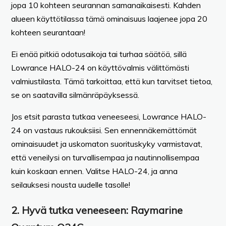
jopa 10 kohteen seurannan samanaikaisesti. Kahden
alueen käyttötilassa tämä ominaisuus laajenee jopa 20
kohteen seurantaan!
Ei enää pitkiä odotusaikoja tai turhaa säätöä, sillä
Lowrance HALO-24 on käyttövalmis välittömästi
valmiustilasta. Tämä tarkoittaa, että kun tarvitset tietoa,
se on saatavilla silmänräpäyksessä.
Jos etsit parasta tutkaa veneeseesi, Lowrance HALO-
24 on vastaus rukouksiisi. Sen ennennäkemättömät
ominaisuudet ja uskomaton suorituskyky varmistavat,
että veneilysi on turvallisempaa ja nautinnollisempaa
kuin koskaan ennen. Valitse HALO-24, ja anna
seilauksesi nousta uudelle tasolle!
2.
Hyvä tutka veneeseen:
Raymarine