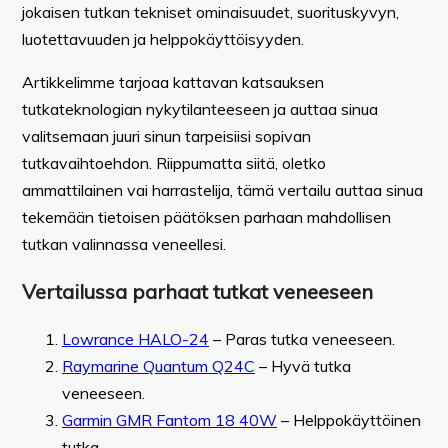
jokaisen tutkan tekniset ominaisuudet, suorituskyvyn,
luotettavuuden ja helppokäyttöisyyden.
Artikkelimme tarjoaa kattavan katsauksen
tutkateknologian nykytilanteeseen ja auttaa sinua
valitsemaan juuri sinun tarpeisiisi sopivan
tutkavaihtoehdon. Riippumatta siitä, oletko
ammattilainen vai harrastelija, tämä vertailu auttaa sinua
tekemään tietoisen päätöksen parhaan mahdollisen
tutkan valinnassa veneellesi.
Vertailussa parhaat tutkat veneeseen
Lowrance HALO-24
– Paras tutka veneeseen.
Raymarine Quantum Q24C
– Hyvä tutka
veneeseen.
Garmin GMR Fantom 18 40W
– Helppokäyttöinen
tutka.