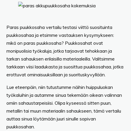
Paras puukkosaha vertailu testasi viittä suosituinta
puukkosahaa ja etsimme vastauksen kysymykseen:
mikä on paras puukkosaha? Puukkosahat ovat
monipuolisia työkaluja, jotka tarjoavat tehokkaan ja
tarkan sahauksen erilaisilla materiaaleilla. Valitsimme
tarkkaan viisi laadukasta ja suosittua puukkosahaa, jotka
erottuvat ominaisuuksillaan ja suorituskyvyllään.
Lue eteenpäin, niin tutustumme näihin huippuluokan
työkaluihin ja autamme sinua tekemään oikean valinnan
omiin sahaustarpeisiisi. Olipa kyseessä sitten puun,
metallin tai muun materiaalin sahaukseen, tämä vertailu
auttaa sinua löytämään juuri sinulle sopivan
puukkosahan.