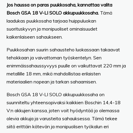
Jos haussa on paras puukkosaha, kannattaa valita
Bosch GSA 18 V-LI SOLO akkupuukkosaha.
Tämä
laadukas puukkosaha tarjoaa huippuluokan
suorituskyvyn ja monipuoliset ominaisuudet
kaikenlaiseen sahaukseen.
Puukkosahan suurin sahausteho luokassaan takaavat
tehokkaan ja vaivattoman työskentelyn. Sen
enimmäissahaussyvyys puulle on vaikuttavat 220 mm ja
metallille 18 mm, mikä mahdollistaa erilaisten
materiaalien nopean ja tarkan sahaamisen.
Bosch GSA 18 V-LI SOLO akkupuukkosaha on
suunniteltu yhteensopivaksi kaikkien Boschin 14,4-18
V:n akkujen kanssa, joten voit hyödyntää jo olemassa
olevia akkuja ja varusteita sahauksessa. Tämä tekee
siitä erittäin kätevän ja monipuolisen työkalun eri