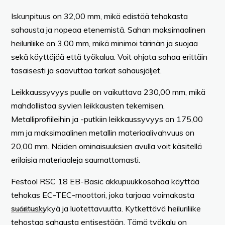
Iskunpituus on 32,00 mm, mikä edistää tehokasta
sahausta ja nopeaa etenemistä. Sahan maksimaalinen
heiluriliike on 3,00 mm, mikä minimoi tärinän ja suojaa
sekä käyttäjää että työkalua. Voit ohjata sahaa erittäin
tasaisesti ja saavuttaa tarkat sahausjäljet.
Leikkaussyvyys puulle on vaikuttava 230,00 mm, mikä
mahdollistaa syvien leikkausten tekemisen.
Metalliprofiileihin ja -putkiin leikkaussyvyys on 175,00
mm ja maksimaalinen metallin materiaalivahvuus on
20,00 mm. Näiden ominaisuuksien avulla voit käsitellä
erilaisia materiaaleja saumattomasti.
Festool RSC 18 EB-Basic akkupuukkosahaa käyttää
tehokas EC-TEC-moottori, joka tarjoaa voimakasta
suorituskykyä ja luotettavuutta. Kytkettävä heiluriliike
TYÖKALUT
tehostaa sahausta entisestään. Tämä työkalu on