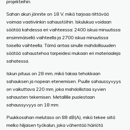
projekteihin.
Sahan akun jännite on 18 V, mikä tarjoaa riittävää
voimaa vaativiinkin sahaustöihin. Iskulukua voidaan
säätää kahdessa eri vaihteessa: 2400 iskua minuutissa
ensimmäisellä vaihteella ja 2700 iskua minuutissa
toisella vaihteella. Tämä antaa sinulle mahdollisuuden
säätää sahaustehoa tarpeidesi mukaan eri materiaaleja
sahatessa.
Iskun pituus on 28 mm, mikä takaa tehokkaan
sahauksen ja nopean etenemisen. Puulle sahaussyvyys
on vaikuttava 220 mm, joka mahdollistaa syvien
sahausten tekemisen. Metallille puolestaan
sahaussyvyys on 18 mm.
Puukkosahan melutaso on 88 dB(A), mikä tekee siitä
melko hiljaisen työkalun, joka vähentää häiriötä