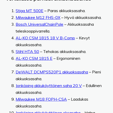
Stiga MT 500E
– Paras akkuoksasaha.
Milwaukee M12 FHS-0X
– Hyvä akkuoksasaha.
Bosch UniversalChainPole
– Akkuoksasaha
teleskooppivarrella.
AL-KO CSM 1815 18 V B-Comp
– Kevyt
akkuoksasaha.
Stihl HTA 50
– Tehokas akkuoksasaha.
AL-KO CSM 1815 E
– Ergonominen
akkuoksasaha.
DeWALT DCMPS520P1 akkuoksasaha
– Pieni
akkuoksasaha.
Jonköping akkukäyttöinen saha 20 V
– Edullinen
akkuoksasaha.
Milwaukee M18 FOPH-CSA
– Laadukas
akkuoksasaha.
Jonköping akkukäyttöinen oksasaha
– Halpa