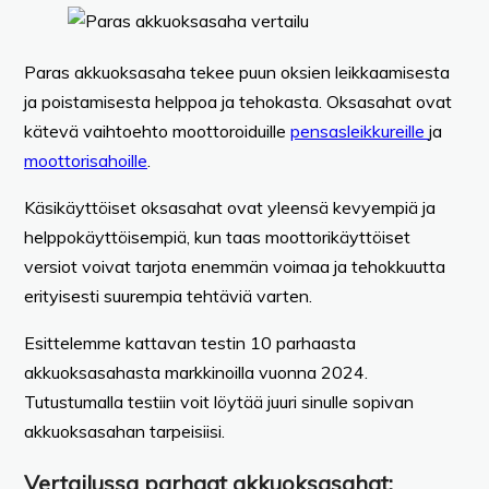
Paras akkuoksasaha tekee puun oksien leikkaamisesta
ja poistamisesta helppoa ja tehokasta. Oksasahat ovat
kätevä vaihtoehto moottoroiduille
pensasleikkureille
ja
moottorisahoille
.
Käsikäyttöiset oksasahat ovat yleensä kevyempiä ja
helppokäyttöisempiä, kun taas moottorikäyttöiset
versiot voivat tarjota enemmän voimaa ja tehokkuutta
erityisesti suurempia tehtäviä varten.
Esittelemme kattavan testin 10 parhaasta
akkuoksasahasta markkinoilla vuonna 2024.
Tutustumalla testiin voit löytää juuri sinulle sopivan
akkuoksasahan tarpeisiisi.
Vertailussa parhaat akkuoksasahat: