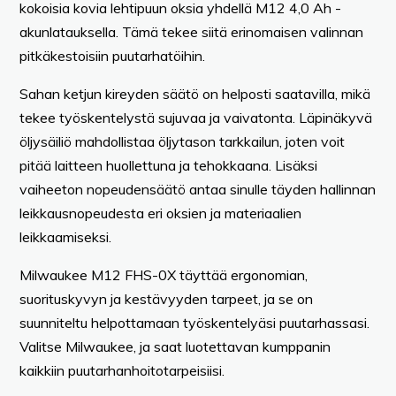
kokoisia kovia lehtipuun oksia yhdellä M12 4,0 Ah -
akunlatauksella. Tämä tekee siitä erinomaisen valinnan
pitkäkestoisiin puutarhatöihin.
Sahan ketjun kireyden säätö on helposti saatavilla, mikä
tekee työskentelystä sujuvaa ja vaivatonta. Läpinäkyvä
öljysäiliö mahdollistaa öljytason tarkkailun, joten voit
pitää laitteen huollettuna ja tehokkaana. Lisäksi
vaiheeton nopeudensäätö antaa sinulle täyden hallinnan
leikkausnopeudesta eri oksien ja materiaalien
leikkaamiseksi.
Milwaukee M12 FHS-0X täyttää ergonomian,
suorituskyvyn ja kestävyyden tarpeet, ja se on
suunniteltu helpottamaan työskentelyäsi puutarhassasi.
Valitse Milwaukee, ja saat luotettavan kumppanin
kaikkiin puutarhanhoitotarpeisiisi.