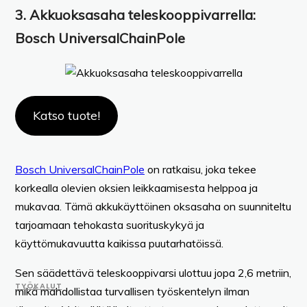
3.
Akkuoksasaha teleskooppivarrella
:
Bosch UniversalChainPole
Katso tuote!
Bosch UniversalChainPole
on ratkaisu, joka tekee
korkealla olevien oksien leikkaamisesta helppoa ja
mukavaa. Tämä akkukäyttöinen oksasaha on suunniteltu
tarjoamaan tehokasta suorituskykyä ja
käyttömukavuutta kaikissa puutarhatöissä.
Sen säädettävä teleskooppivarsi ulottuu jopa 2,6 metriin,
TYÖKALUT
mikä mahdollistaa turvallisen työskentelyn ilman