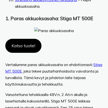
akkuoksasaha.
1.
Paras akkuoksasaha
: Stiga MT 500E
Katso tuote!
Vertailumme paras akkuoksasaha on ehdottomasti
Stiga
MT 500E
, joka tekee puutarhanhoidosta vaivatonta ja
turvallista. Tämä kevyt ja johdoton laite tarjoaa
käyttömukavuutta ja tehokkuutta.
Varustettuna tehokkaalla 48V:n, 2 Ah:n akulla ja
laserhiotuilla kaksoisterillä, Stiga MT 500E leikkaa
pensaat ja oksat vaivattomasti. Sen 25 cm:n laippa