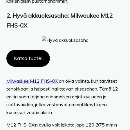
kaikenlaisiin puutarhahommiin.
2.
Hyvä akkuoksasaha
: Milwaukee M12
FHS-0X
Katso tuote!
Milwaukee M12 FHS-0X
on oiva valinta, kun tarvitset
tehokkaan ja helposti hallittavan oksasahan. Tämä 12
voltin saha tarjoaa erinomaisen ohjattavuuden ja
ulottuvuuden, jotka vastaavat ammattikäyttäjien
korkeisiin vaatimuksiin.
M12 FHS-0X:n avulla voit leikata jopa 120 Ø75 mm:n