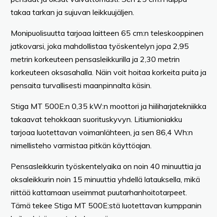
takaa tarkan ja sujuvan leikkuujäljen.
Monipuolisuutta tarjoaa laitteen 65 cm:n teleskooppinen
jatkovarsi, joka mahdollistaa työskentelyn jopa 2,95
metrin korkeuteen pensasleikkurilla ja 2,30 metrin
korkeuteen oksasahalla. Näin voit hoitaa korkeita puita ja
pensaita turvallisesti maanpinnalta käsin.
Stiga MT 500E:n 0,35 kW:n moottori ja hiiliharjatekniikka
takaavat tehokkaan suorituskyvyn. Litiumioniakku
tarjoaa luotettavan voimanlähteen, ja sen 86,4 Wh:n
nimellisteho varmistaa pitkän käyttöajan.
Pensasleikkurin työskentelyaika on noin 40 minuuttia ja
oksaleikkurin noin 15 minuuttia yhdellä latauksella, mikä
riittää kattamaan useimmat puutarhanhoitotarpeet.
Tämä tekee Stiga MT 500E:stä luotettavan kumppanin