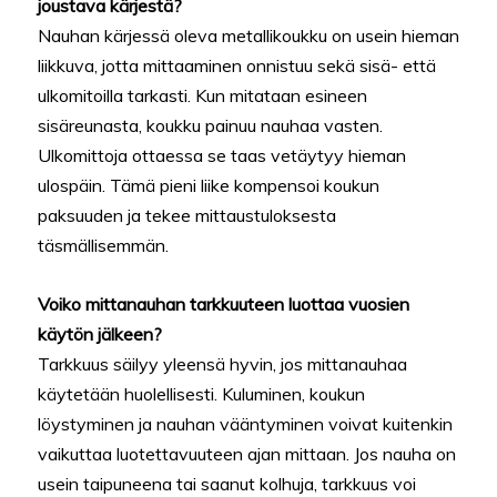
joustava kärjestä?
Nauhan kärjessä oleva metallikoukku on usein hieman
liikkuva, jotta mittaaminen onnistuu sekä sisä- että
ulkomitoilla tarkasti. Kun mitataan esineen
sisäreunasta, koukku painuu nauhaa vasten.
Ulkomittoja ottaessa se taas vetäytyy hieman
ulospäin. Tämä pieni liike kompensoi koukun
paksuuden ja tekee mittaustuloksesta
täsmällisemmän.
Voiko mittanauhan tarkkuuteen luottaa vuosien
käytön jälkeen?
Tarkkuus säilyy yleensä hyvin, jos mittanauhaa
käytetään huolellisesti. Kuluminen, koukun
löystyminen ja nauhan vääntyminen voivat kuitenkin
vaikuttaa luotettavuuteen ajan mittaan. Jos nauha on
usein taipuneena tai saanut kolhuja, tarkkuus voi