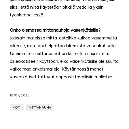
siksi, että niitä käytetään pitkillä vedoilla yksin
työskennellessä.
Onko olemassa mittanauhoja vasenkätisille?
Joissain malleissa mitta-asteikko kulkee vasemmalta
oikealle, mikä voi helpottaa lukemista vasenkätiselle.
Useimmiten mittanauhat on kuitenkin suunniteltu
oikeakätiseen käyttöön, eikä vasenkätisille ole suurta
valikoimaa erikoismalleja. Käytännössä monet
vasenkätiset tottuvat nopeasti tavallisiin malleihin.
15/01/2023
KOTI
MITTANAUHA