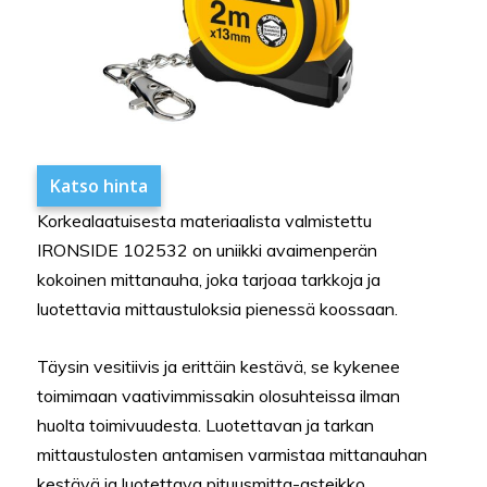
Katso hinta
Korkealaatuisesta materiaalista valmistettu
IRONSIDE 102532 on uniikki avaimenperän
kokoinen mittanauha, joka tarjoaa tarkkoja ja
luotettavia mittaustuloksia pienessä koossaan.
Täysin vesitiivis ja erittäin kestävä, se kykenee
toimimaan vaativimmissakin olosuhteissa ilman
huolta toimivuudesta. Luotettavan ja tarkan
mittaustulosten antamisen varmistaa mittanauhan
kestävä ja luotettava pituusmitta-asteikko.