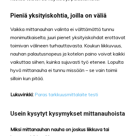
Pieniä yksityiskohtia, joilla on väliä
Vaikka mittanauhan valinta ei välttämättä tunnu
monimutkaiselta, juuri pienet yksityiskohdat erottavat
toimivan välineen turhauttavasta. Koukun liikkuvuus,
nauhan palautusnopeus ja kotelon paino voivat kaikki
vaikuttaa siihen, kuinka sujuvasti työ etenee. Lopulta
hyvä mittanauha ei tunnu missään – se vain toimii
silloin kun pitää.
Lukuvinkki:
Paras tarkkuusmittalaite testi
Usein kysytyt kysymykset mittanauhoista
Miksi mittanauhan nauha on joskus liikkuva tai