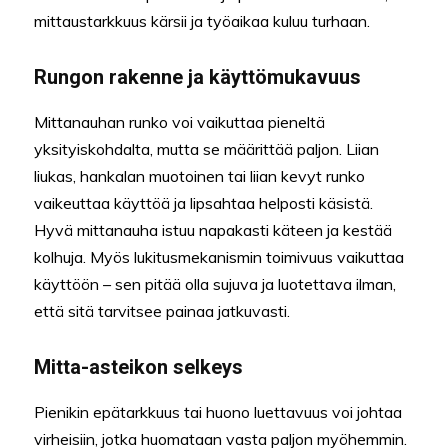
mittaustarkkuus kärsii ja työaikaa kuluu turhaan.
Rungon rakenne ja käyttömukavuus
Mittanauhan runko voi vaikuttaa pieneltä
yksityiskohdalta, mutta se määrittää paljon. Liian
liukas, hankalan muotoinen tai liian kevyt runko
vaikeuttaa käyttöä ja lipsahtaa helposti käsistä.
Hyvä mittanauha istuu napakasti käteen ja kestää
kolhuja. Myös lukitusmekanismin toimivuus vaikuttaa
käyttöön – sen pitää olla sujuva ja luotettava ilman,
että sitä tarvitsee painaa jatkuvasti.
Mitta-asteikon selkeys
Pienikin epätarkkuus tai huono luettavuus voi johtaa
virheisiin, jotka huomataan vasta paljon myöhemmin.