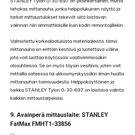
STANLEY Tylon 0-30-697 on yksinkertainen, mutta
tehokas mittanauha, jonka helppolukuinen näyttö ja
tarkat mittaustulokset tekevät siitä loistavan
valinnan niin ammattilaisille kuin kodin remontoijillekin.
Valmistettu korkealaatuisista materiaaleista, tämä
mittanauha on erittäin kestävä ja luotettava väline,
jota voit luottaa käytössäsi vaativimmissakin
olosuhteissa. Se on myös täysin vesitiivis, joten voit
mittailla sateessa tai ukkosmyrskyssäkin ilman huolta
mittanauhan toimivuudesta. Helppokäyttöinen ja
tarkka STANLEY Tylon 0-30-697 on loistava valinta
kaikkiin mittaustarpeisiisi.
9. Avainperä mittauslaite: STANLEY
FatMax FMHT1-33856