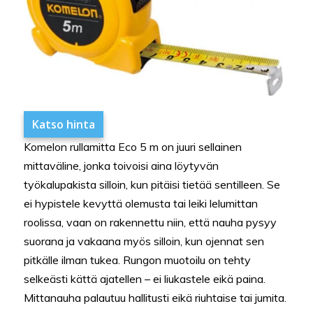
Katso hinta
Komelon rullamitta Eco 5 m on juuri sellainen
mittaväline, jonka toivoisi aina löytyvän
työkalupakista silloin, kun pitäisi tietää sentilleen. Se
ei hypistele kevyttä olemusta tai leiki lelumittan
roolissa, vaan on rakennettu niin, että nauha pysyy
suorana ja vakaana myös silloin, kun ojennat sen
pitkälle ilman tukea. Rungon muotoilu on tehty
selkeästi kättä ajatellen – ei liukastele eikä paina.
Mittanauha palautuu hallitusti eikä riuhtaise tai jumita.