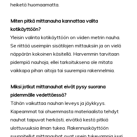
heiketä huomaamatta.
Miten pitkä mittanauha kannattaa valita
kotikäyttöön?
Yleisin valinta kotikäyttöön on viiden metrin nauha.
Se riittää useimpiin sisätilojen mittauksiin ja on vielä
näppärän kokoinen käsitellä. Harvemmin tarvitaan
pidempiä nauhoja, ellei tarkoituksena ole mitata
vaikkapa pihan aitoja tai suurempia rakennelmia.
Miksi jotkut mittanauhat eivät pysy suorana
pidemmälle vedettäessä?
Tähän vaikuttaa nauhan leveys ja jäykkyys.
Kapeammat tai ohuemmasta materiaalista tehdyt
nauhat taipuvat herkästi, eivätkä kestä pitkiä
ulottuvuuksia ilman tukea. Rakennuskäyttöön
suunnitellut mittanauhat ovat usein tukevampia juuri