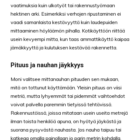
vaatimuksia kuin ulkotyöt tai rakennustyömaan
hektinen arki. Esimerkiksi verhojen ripustaminen ei
vaadi samanlaista kestävyyttä kuin laudepuiden
mittaaminen höyläämön pihalla. Kotikäyttöön riittää
usein kevyempi mitta, kun taas ammattikäyttö kaipaa
jämäkkyyttä ja kulutuksen kestävää rakennetta.
Pituus ja nauhan jäykkyys
Moni valitsee mittanauhan pituuden sen mukaan,
mitä on tottunut käyttämään. Yleisin pituus on viisi
metriä, mutta lyhyemmät tai pidemmät vaihtoehdot
voivat palvella paremmin tietyissä tehtävissä.
Rakennustöissä, joissa mitataan usein useita metrejä
ilman toista henkilöä apuna, on hyötyä jäykästä ja
suorana pysyvästä nauhasta. Jos nauha taipuu tai
katkeaa omalla painollaan jo parin metrin kohdalla,