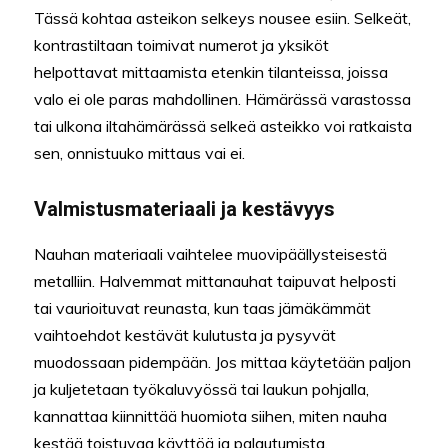
Tässä kohtaa asteikon selkeys nousee esiin. Selkeät,
kontrastiltaan toimivat numerot ja yksiköt
helpottavat mittaamista etenkin tilanteissa, joissa
valo ei ole paras mahdollinen. Hämärässä varastossa
tai ulkona iltahämärässä selkeä asteikko voi ratkaista
sen, onnistuuko mittaus vai ei.
Valmistusmateriaali ja kestävyys
Nauhan materiaali vaihtelee muovipäällysteisestä
metalliin. Halvemmat mittanauhat taipuvat helposti
tai vaurioituvat reunasta, kun taas jämäkämmät
vaihtoehdot kestävät kulutusta ja pysyvät
muodossaan pidempään. Jos mittaa käytetään paljon
ja kuljetetaan työkaluvyössä tai laukun pohjalla,
kannattaa kiinnittää huomiota siihen, miten nauha
kestää toistuvaa käyttöä ja palautumista.