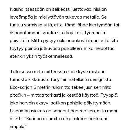
Nauha itsessään on selkeästi luettavaa, hiukan
leveämpää ja miellyttävän tukevaa metallia. Se
tuntuu sormissa siltä, ettei tämä lähde kiertymään tai
rispaantumaan, vaikka sitä käyttäisi työmaalla
päivittäin. Mitta pysyy auki napakasti ilman, että sitä
täytyy painaa jatkuvasti paikalleen, mikä helpottaa
etenkin yksin työskennellessä.
Tällaisessa mittalaitteessa ei ole kyse mistään
turhasta kikkailusta tai ylihinnoitellusta designista.
Eco-sarjan 5 metrin rullamitta tekee juuri sen mitä
pitääkin – mittaa tarkasti ja kestää käyttöä. Tyyppiä,
joka harvoin eksyy laatikon pohjalle pölyttymään.
Useampi asiakas on sanonut ääneen sen, mitä moni
miettii: ”Kunnon rullamitta eikä mikään honkkarin
rimpula.”