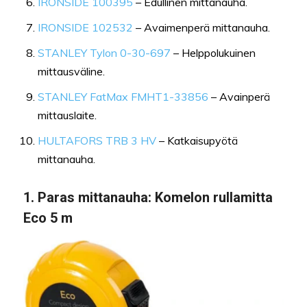
IRONSIDE 100395
– Edullinen mittanauha.
IRONSIDE 102532
– Avaimenperä mittanauha.
STANLEY Tylon 0-30-697
– Helppolukuinen
mittausväline.
STANLEY FatMax FMHT1-33856
– Avainperä
mittauslaite.
HULTAFORS TRB 3 HV
– Katkaisupyötä
mittanauha.
1. Paras mittanauha: Komelon rullamitta
Eco 5 m