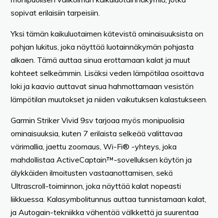
sopivat erilaisiin tarpeisiin.
Yksi tämän kaikuluotaimen kätevistä ominaisuuksista on
pohjan lukitus, joka näyttää luotainnäkymän pohjasta
alkaen. Tämä auttaa sinua erottamaan kalat ja muut
kohteet selkeämmin. Lisäksi veden lämpötilaa osoittava
loki ja kaavio auttavat sinua hahmottamaan vesistön
lämpötilan muutokset ja niiden vaikutuksen kalastukseen.
Garmin Striker Vivid 9sv tarjoaa myös monipuolisia
ominaisuuksia, kuten 7 erilaista selkeää valittavaa
värimallia, jaettu zoomaus, Wi-Fi® -yhteys, joka
mahdollistaa ActiveCaptain™-sovelluksen käytön ja
älykkäiden ilmoitusten vastaanottamisen, sekä
Ultrascroll-toiminnon, joka näyttää kalat nopeasti
liikkuessa. Kalasymbolitunnus auttaa tunnistamaan kalat,
ja Autogain-tekniikka vähentää välkkettä ja suurentaa