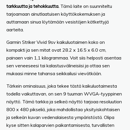
tarkkuutta ja tehokkuutta.
Tämä laite on suunniteltu
tarjoamaan ainutlaatuisen käyttökokemuksen ja
auttamaan sinua löytämään vesistöjen kätkettyjä
aarteita.
Garmin Striker Vivid 9sv kaikuluotaimen koko on
kompakti ja sen mitat ovat 28.2 x 16.5 x 6.0 cm,
painaen vain 1,1 kilogrammaa. Voit siis helposti asentaa
sen veneeseesi tai kalastusvälineisiisi ja ottaa sen
mukaasi minne tahansa seikkailusi vievätkään.
Tärkein ominaisuus, joka tekee tästä kaikuluotaimesta
todella vaikuttavan, on sen 9 tuuman WVGA-tyyppinen
näyttö. Tämä tarkka ja selkeä näyttö tarjoaa resoluution
800 x 480 pikseliä, joka mahdollistaa yksityiskohtaisen
ja selkeän kuvan vedenalaisesta ympäristöstä. Olipa
kyse sitten kalaparvien paikantamisesta, turvallisten