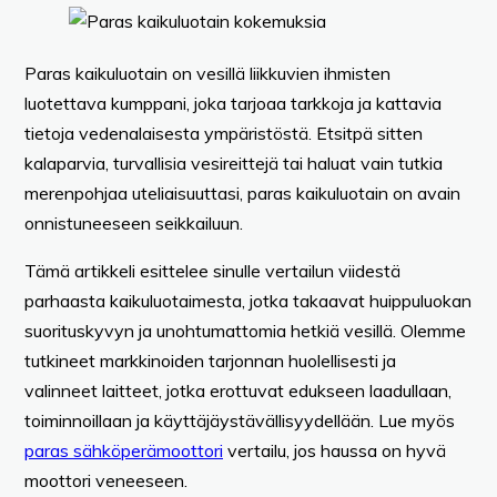
Paras kaikuluotain on vesillä liikkuvien ihmisten
luotettava kumppani, joka tarjoaa tarkkoja ja kattavia
tietoja vedenalaisesta ympäristöstä. Etsitpä sitten
kalaparvia, turvallisia vesireittejä tai haluat vain tutkia
merenpohjaa uteliaisuuttasi, paras kaikuluotain on avain
onnistuneeseen seikkailuun.
Tämä artikkeli esittelee sinulle vertailun viidestä
parhaasta kaikuluotaimesta, jotka takaavat huippuluokan
suorituskyvyn ja unohtumattomia hetkiä vesillä. Olemme
tutkineet markkinoiden tarjonnan huolellisesti ja
valinneet laitteet, jotka erottuvat edukseen laadullaan,
toiminnoillaan ja käyttäjäystävällisyydellään. Lue myös
paras sähköperämoottori
vertailu, jos haussa on hyvä
moottori veneeseen.