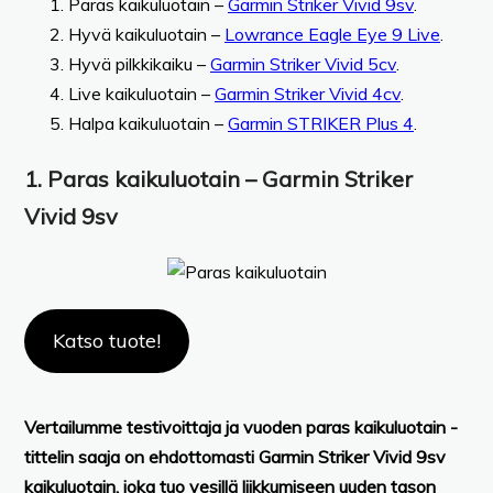
Paras kaikuluotain –
Garmin Striker Vivid 9sv
.
Hyvä kaikuluotain –
Lowrance Eagle Eye 9 Live
.
Hyvä pilkkikaiku –
Garmin Striker Vivid 5cv
.
Live kaikuluotain –
Garmin Striker Vivid 4cv
.
Halpa kaikuluotain –
Garmin STRIKER Plus 4
.
1. Paras kaikuluotain – Garmin Striker
Vivid 9sv
Katso tuote!
Vertailumme testivoittaja ja vuoden paras kaikuluotain -
tittelin saaja on ehdottomasti Garmin Striker Vivid 9sv
kaikuluotain, joka tuo vesillä liikkumiseen uuden tason