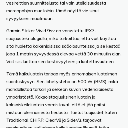
vesireittien suunnittelusta tai vain uteliaisuudesta
merenpohjan muotoihin, tämä näyttö vie sinut
syvyyksien maailmaan.
Garmin Striker Vivid 9sv on varustettu IPX7-
suojausteknologialla, mikä tarkoittaa, että voit käyttää
sitä huoletta kaikenlaisissa sääolosuhteissa ja se kestää
jopa 1 metrin syvyydessä olevaa vettä 30 minuutin ajan.
Voit siis luottaa sen kestävyyteen ja luotettavuuteen.
Tämä kaikuluotain tarjoaa myös erinomaisen luotaimen
suorituskyvyn. Sen lähetysteho on 500 W (RMS), mikä
mahdollistaa tarkan ja selkeän kuvan vedenalaisesta
ympäristöstä. Kaksoistaajuuksinen luotain ja
kaksoiskeilaluotain varmistavat, että et jää paitsi
mistään olennaisesta tiedosta. Tuetut taajuudet, kuten
Traditional, CHIRP, ClearVü ja SideVü, tarjoavat
monipuolisen valikoiman kaikuluotainnäkymiä, jotka