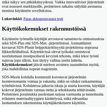
mikä näkyy sen pitkäikäisyydessä. Vaikka innovatiiviset järjestelmät
ovat nousseet markkinoille, perinteinen ratkaisu säilyttää asemansa
monissa käytännön sovelluksissa.
Lukuvinkki:
Paras akkuporavasara testi
Käyttökokemukset rakennustöissä
Käytännön työmailla käyttäjät arvostavat samaistuvia ominaisuuksia
sekä SDS-Plus että SDS-Max -järjestelmissä. Ammattilaiset
kuvaavat SDS-Plusin helppokäyttöisyyttä projektiensa nopeassa
liikkeellelähdössä. Käytettävissä olevat työkalut onnistuvat
suoriutumaan monipuolisesti kevyistä tehoista, mikä tekee työstä
sujuvaa jopa silloin, kun täytyy vaihtaa useita laitteita.
Käyttökokemukset
jäävät mieleen avoimen suunnittelun myötä,
joka mahdollistaa nopean reagoinnin.
SDS-Maxin kohdalla kommentit korostavat järjestelmän
luonteenomaista voimaa ja vakautta, mikä on eduksi raskaammissa
työtehtävissä. Kohdatessa jatkuvia iskuja ja suuria kuormia, käyttäjät
kokevat järjestelmän varmaa otetta ja tehokkuutta tehtävissään.
Perinteinen poraistukka puolestaan tarjoaa varmuutta ja tunnettuutta
erilaisten materiaalityyppien käsittelyssä, mikä edesauttaa
luottamuksen rakentumista käyttäjäkeskeiseen käyttöön.