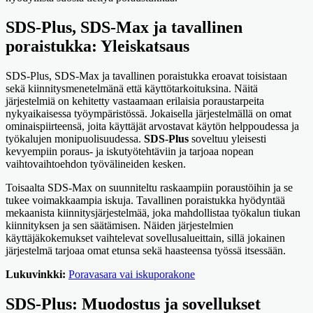
SDS-Plus, SDS-Max ja tavallinen
poraistukka: Yleiskatsaus
SDS-Plus, SDS-Max ja tavallinen poraistukka eroavat toisistaan
sekä kiinnitysmenetelmänä että käyttötarkoituksina. Näitä
järjestelmiä on kehitetty vastaamaan erilaisia poraustarpeita
nykyaikaisessa työympäristössä. Jokaisella järjestelmällä on omat
ominaispiirteensä, joita käyttäjät arvostavat käytön helppoudessa ja
työkalujen monipuolisuudessa.
SDS-Plus
soveltuu yleisesti
kevyempiin poraus- ja iskutyötehtäviin ja tarjoaa nopean
vaihtovaihtoehdon työvälineiden kesken.
Toisaalta SDS-Max on suunniteltu raskaampiin poraustöihin ja se
tukee voimakkaampia iskuja. Tavallinen poraistukka hyödyntää
mekaanista kiinnitysjärjestelmää, joka mahdollistaa työkalun tiukan
kiinnityksen ja sen säätämisen. Näiden järjestelmien
käyttäjäkokemukset vaihtelevat sovellusalueittain, sillä jokainen
järjestelmä tarjoaa omat etunsa sekä haasteensa työssä itsessään.
Lukuvinkki:
Poravasara vai iskuporakone
SDS-Plus: Muodostus ja sovellukset