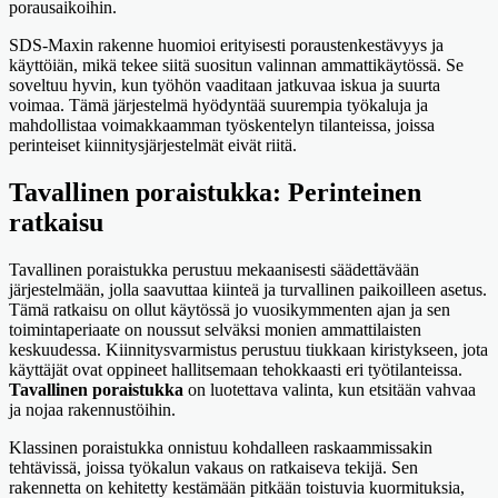
porausaikoihin.
SDS-Maxin rakenne huomioi erityisesti poraustenkestävyys ja
käyttöiän, mikä tekee siitä suositun valinnan ammattikäytössä. Se
soveltuu hyvin, kun työhön vaaditaan jatkuvaa iskua ja suurta
voimaa. Tämä järjestelmä hyödyntää suurempia työkaluja ja
mahdollistaa voimakkaamman työskentelyn tilanteissa, joissa
perinteiset kiinnitysjärjestelmät eivät riitä.
Tavallinen poraistukka: Perinteinen
ratkaisu
Tavallinen poraistukka perustuu mekaanisesti säädettävään
järjestelmään, jolla saavuttaa kiinteä ja turvallinen paikoilleen asetus.
Tämä ratkaisu on ollut käytössä jo vuosikymmenten ajan ja sen
toimintaperiaate on noussut selväksi monien ammattilaisten
keskuudessa. Kiinnitysvarmistus perustuu tiukkaan kiristykseen, jota
käyttäjät ovat oppineet hallitsemaan tehokkaasti eri työtilanteissa.
Tavallinen poraistukka
on luotettava valinta, kun etsitään vahvaa
ja nojaa rakennustöihin.
Klassinen poraistukka onnistuu kohdalleen raskaammissakin
tehtävissä, joissa työkalun vakaus on ratkaiseva tekijä. Sen
rakennetta on kehitetty kestämään pitkään toistuvia kuormituksia,