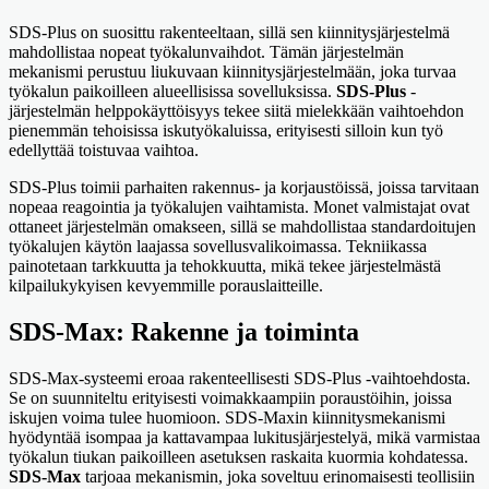
SDS-Plus on suosittu rakenteeltaan, sillä sen kiinnitysjärjestelmä
mahdollistaa nopeat työkalunvaihdot. Tämän järjestelmän
mekanismi perustuu liukuvaan kiinnitysjärjestelmään, joka turvaa
työkalun paikoilleen alueellisissa sovelluksissa.
SDS-Plus
-
järjestelmän helppokäyttöisyys tekee siitä mielekkään vaihtoehdon
pienemmän tehoisissa iskutyökaluissa, erityisesti silloin kun työ
edellyttää toistuvaa vaihtoa.
SDS-Plus toimii parhaiten rakennus- ja korjaustöissä, joissa tarvitaan
nopeaa reagointia ja työkalujen vaihtamista. Monet valmistajat ovat
ottaneet järjestelmän omakseen, sillä se mahdollistaa standardoitujen
työkalujen käytön laajassa sovellusvalikoimassa. Tekniikassa
painotetaan tarkkuutta ja tehokkuutta, mikä tekee järjestelmästä
kilpailukykyisen kevyemmille porauslaitteille.
SDS-Max: Rakenne ja toiminta
SDS-Max-systeemi eroaa rakenteellisesti SDS-Plus -vaihtoehdosta.
Se on suunniteltu erityisesti voimakkaampiin poraustöihin, joissa
iskujen voima tulee huomioon. SDS-Maxin kiinnitysmekanismi
hyödyntää isompaa ja kattavampaa lukitusjärjestelyä, mikä varmistaa
työkalun tiukan paikoilleen asetuksen raskaita kuormia kohdatessa.
SDS-Max
tarjoaa mekanismin, joka soveltuu erinomaisesti teollisiin