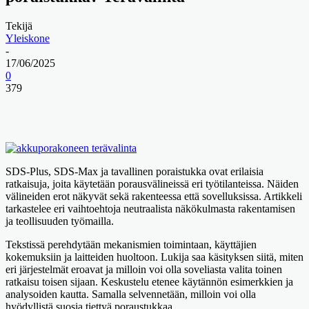
Tekijä
Yleiskone
-
17/06/2025
0
379
SDS-Plus, SDS-Max ja tavallinen poraistukka ovat erilaisia
ratkaisuja, joita käytetään porausvälineissä eri työtilanteissa. Näiden
välineiden erot näkyvät sekä rakenteessa että sovelluksissa. Artikkeli
tarkastelee eri vaihtoehtoja neutraalista näkökulmasta rakentamisen
ja teollisuuden työmailla.
Tekstissä perehdytään mekanismien toimintaan, käyttäjien
kokemuksiin ja laitteiden huoltoon. Lukija saa käsityksen siitä, miten
eri järjestelmät eroavat ja milloin voi olla soveliasta valita toinen
ratkaisu toisen sijaan. Keskustelu etenee käytännön esimerkkien ja
analysoiden kautta. Samalla selvennetään, milloin voi olla
hyödyllistä suosia tiettyä poraustukkaa.