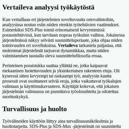
Vertaileva analyysi työkäytöstä
Kun vertaillaan eri järjestelmien soveltuvuutta ostovalintoihin,
analyysissa nostuu esiin niiden etenkin työtehtävien vaatimukset.
Esimerkiksi SDS-Plus toimii erinomaisesti kevyemmissä
poraustehtävissä, kun tarvitaan nopeaa työkulun vaihtoa. Jokaisessa
järjestelmässä näkyy selvästi suunnitteluperiaate, joka ohjaa niiden
toimivuuden eri sovelluksissa.
Vertaileva
tarkastelu paljastaa, että
molemmat järjestelmät tarjoavat dynamiikkaa, mutta niiden
valmistamisen taustalla oleva suunnittelufilosofia eroaa.
Perinteinen poraistukka saattaa yllättää ne, jotka kaipaavat
mekaanisen luotettavuuden ja yksinkertaisen rakenteen etuja. Oli
kyseessä sitten kevyempi tai raskaampi työ, analyysin kautta
prosessit ovat osoittaneet selviä eroja, jotka vaikuttavat työkalujen
valintaan ja käyttömukavuuteen. Käyttäjät kokevat, että jokaisen
järjestelmän valinnassa on punnittava työolosuhteita ja odotettua
suorituskykyä.
Turvallisuus ja huolto
Työvälineiden käyttöön liittyy aina turvallisuusnäkökulmia ja
huoltotarpeita. SDS-Plus ja SDS-Max -järjestelmät on suunniteltu