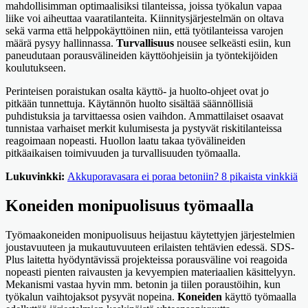
mahdollisimman optimaalisiksi tilanteissa, joissa työkalun vapaa
liike voi aiheuttaa vaaratilanteita. Kiinnitysjärjestelmän on oltava
sekä varma että helppokäyttöinen niin, että työtilanteissa varojen
määrä pysyy hallinnassa.
Turvallisuus
nousee selkeästi esiin, kun
paneudutaan porausvälineiden käyttöohjeisiin ja työntekijöiden
koulutukseen.
Perinteisen poraistukan osalta käyttö- ja huolto-ohjeet ovat jo
pitkään tunnettuja. Käytännön huolto sisältää säännöllisiä
puhdistuksia ja tarvittaessa osien vaihdon. Ammattilaiset osaavat
tunnistaa varhaiset merkit kulumisesta ja pystyvät riskitilanteissa
reagoimaan nopeasti. Huollon laatu takaa työvälineiden
pitkäaikaisen toimivuuden ja turvallisuuden työmaalla.
Lukuvinkki:
Akkuporavasara ei poraa betoniin? 8 pikaista vinkkiä
Koneiden monipuolisuus työmaalla
Työmaakoneiden monipuolisuus heijastuu käytettyjen järjestelmien
joustavuuteen ja mukautuvuuteen erilaisten tehtävien edessä. SDS-
Plus laitetta hyödyntävissä projekteissa porausväline voi reagoida
nopeasti pienten raivausten ja kevyempien materiaalien käsittelyyn.
Mekanismi vastaa hyvin mm. betonin ja tiilen poraustöihin, kun
työkalun vaihtojaksot pysyvät nopeina.
Koneiden
käyttö työmaalla