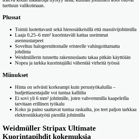
tuettuun valikoimaan.
Plussat
Toimii luotettavasti sekä hienosäikeisillä että massiivijohtimilla
Laaja 0,25–6 mm² kuorintaväli kattaa useimmat
asennustarpeet
Soveltuu halogeenittomalle eristeelle vahingoittamatta
johdinta
Weidmüllerin tunnettu rakennuslaatu takaa pitkän käyttöiän
Nopea ja tarkka kuorintajälki vähentää virheitä työssä
Miinukset
Hinta on selvästi korkeampi kuin perustyökaluilla –
budjettiasentajalle voi tuntua kalliilta
Ei sovi yli 6 mm² johtimille, joten vahvemmilla kaapeleilla
tarvitaan erillinen työkalu
Koko ja paino saattavat tuntua raskailta, jos teet paljon tarkkaa
elektroniikkatyötä pienillä johtimilla
Weidmüller Stripax Ultimate
Kuorintapihdit kokemuksia