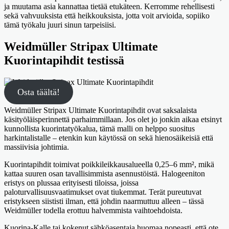
ja muutama asia kannattaa tietää etukäteen. Kerromme rehellisesti
sekä vahvuuksista että heikkouksista, jotta voit arvioida, sopiiko
tämä työkalu juuri sinun tarpeisiisi.
Weidmüller Stripax Ultimate
Kuorintapihdit testissä
Osta täältä!
Weidmüller Stripax Ultimate Kuorintapihdit ovat saksalaista
käsityöläisperinnettä parhaimmillaan. Jos olet jo jonkin aikaa etsinyt
kunnollista kuorintatyökalua, tämä malli on helppo suositus
harkintalistalle – etenkin kun käytössä on sekä hienosäikeisiä että
massiivisia johtimia.
Kuorintapihdit toimivat poikkileikkausalueella 0,25–6 mm², mikä
kattaa suuren osan tavallisimmista asennustöistä. Halogeeniton
eristys on plussaa erityisesti tiloissa, joissa
paloturvallisuusvaatimukset ovat tiukemmat. Terät pureutuvat
eristykseen siististi ilman, että johdin naarmuttuu alleen – tässä
Weidmüller todella erottuu halvemmista vaihtoehdoista.
Kuorina-Kalle tai kokenut sähköasentaja huomaa nopeasti, että ote