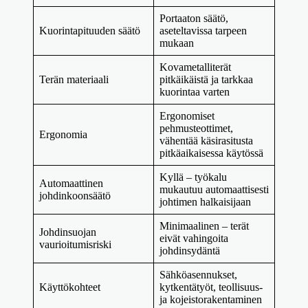
Portaaton säätö,
Kuorintapituuden säätö
aseteltavissa tarpeen
mukaan
Kovametalliterät
Terän materiaali
pitkäikäistä ja tarkkaa
kuorintaa varten
Ergonomiset
pehmusteottimet,
Ergonomia
vähentää käsirasitusta
pitkäaikaisessa käytössä
Kyllä – työkalu
Automaattinen
mukautuu automaattisesti
johdinkoonsäätö
johtimen halkaisijaan
Minimaalinen – terät
Johdinsuojan
eivät vahingoita
vaurioitumisriski
johdinsydäntä
Sähköasennukset,
Käyttökohteet
kytkentätyöt, teollisuus-
ja kojeistorakentaminen