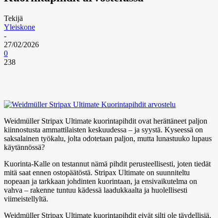
Tekijä
Yleiskone
-
27/02/2026
0
238
Weidmüller Stripax Ultimate kuorintapihdit ovat herättäneet paljon
kiinnostusta ammattilaisten keskuudessa – ja syystä. Kyseessä on
saksalainen työkalu, jolta odotetaan paljon, mutta lunastuuko lupaus
käytännössä?
Kuorinta-Kalle on testannut nämä pihdit perusteellisesti, joten tiedät
mitä saat ennen ostopäätöstä. Stripax Ultimate on suunniteltu
nopeaan ja tarkkaan johdinten kuorintaan, ja ensivaikutelma on
vahva – rakenne tuntuu kädessä laadukkaalta ja huolellisesti
viimeistellyltä.
Weidmüller Stripax Ultimate kuorintapihdit eivät silti ole täydellisiä,