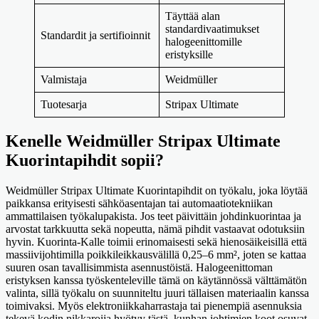
Täyttää alan
standardivaatimukset
Standardit ja sertifioinnit
halogeenittomille
eristyksille
Valmistaja
Weidmüller
Tuotesarja
Stripax Ultimate
Kenelle Weidmüller Stripax Ultimate
Kuorintapihdit sopii?
Weidmüller Stripax Ultimate Kuorintapihdit on työkalu, joka löytää
paikkansa erityisesti sähköasentajan tai automaatiotekniikan
ammattilaisen työkalupakista. Jos teet päivittäin johdinkuorintaa ja
arvostat tarkkuutta sekä nopeutta, nämä pihdit vastaavat odotuksiin
hyvin. Kuorinta-Kalle toimii erinomaisesti sekä hienosäikeisillä että
massiivijohtimilla poikkileikkausvälillä 0,25–6 mm², joten se kattaa
suuren osan tavallisimmista asennustöistä. Halogeenittoman
eristyksen kanssa työskenteleville tämä on käytännössä välttämätön
valinta, sillä työkalu on suunniteltu juuri tällaisen materiaalin kanssa
toimivaksi. Myös elektroniikkaharrastaja tai pienempiä asennuksia
tekevä kodin nikkaroija hyötyy tästä, kunhan johtimien koot osuvat