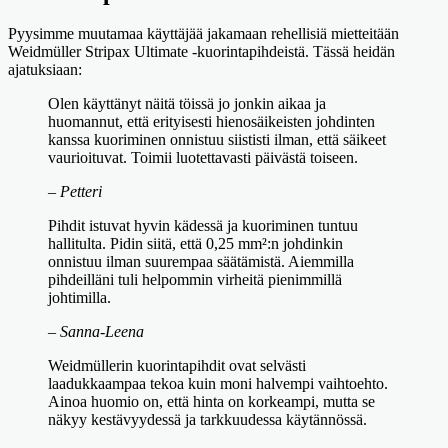
Pyysimme muutamaa käyttäjää jakamaan rehellisiä mietteitään
Weidmüller Stripax Ultimate -kuorintapihdeistä. Tässä heidän
ajatuksiaan:
Olen käyttänyt näitä töissä jo jonkin aikaa ja
huomannut, että erityisesti hienosäikeisten johdinten
kanssa kuoriminen onnistuu siististi ilman, että säikeet
vaurioituvat. Toimii luotettavasti päivästä toiseen.
– Petteri
Pihdit istuvat hyvin kädessä ja kuoriminen tuntuu
hallitulta. Pidin siitä, että 0,25 mm²:n johdinkin
onnistuu ilman suurempaa säätämistä. Aiemmilla
pihdeilläni tuli helpommin virheitä pienimmillä
johtimilla.
– Sanna-Leena
Weidmüllerin kuorintapihdit ovat selvästi
laadukkaampaa tekoa kuin moni halvempi vaihtoehto.
Ainoa huomio on, että hinta on korkeampi, mutta se
näkyy kestävyydessä ja tarkkuudessa käytännössä.