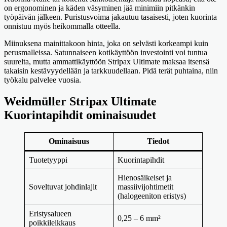
on ergonominen ja käden väsyminen jää minimiin pitkänkin
työpäivän jälkeen. Puristusvoima jakautuu tasaisesti, joten kuorinta
onnistuu myös heikommalla otteella.
Miinuksena mainittakoon hinta, joka on selvästi korkeampi kuin
perusmalleissa. Satunnaiseen kotikäyttöön investointi voi tuntua
suurelta, mutta ammattikäyttöön Stripax Ultimate maksaa itsensä
takaisin kestävyydellään ja tarkkuudellaan. Pidä terät puhtaina, niin
työkalu palvelee vuosia.
Weidmüller Stripax Ultimate
Kuorintapihdit ominaisuudet
Ominaisuus
Tiedot
Tuotetyyppi
Kuorintapihdit
Hienosäikeiset ja
Soveltuvat johdinlajit
massiivijohtimetit
(halogeeniton eristys)
Eristysalueen
0,25 – 6 mm²
poikkileikkaus