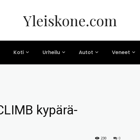
Yleiskone.com
Koti
Urheilu
Autot
Veneet
CLIMB kypärä-
230
0