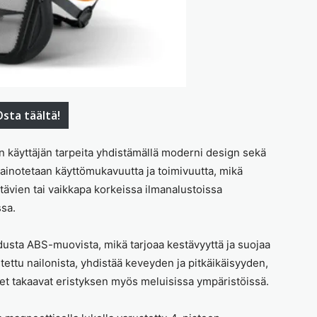
sta täältä!
n käyttäjän tarpeita yhdistämällä moderni design sekä
painotetaan käyttömukavuutta ja toimivuutta, mikä
htävien tai vaikkapa korkeissa ilmanalustoissa
sa.
usta ABS-muovista, mikä tarjoaa kestävyyttä ja suojaa
istettu nailonista, yhdistää keveyden ja pitkäikäisyyden,
et takaavat eristyksen myös meluisissa ympäristöissä.