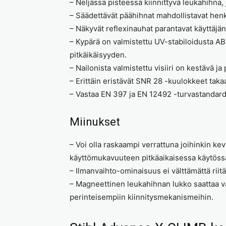
– Neljässä pisteessä kiinnittyvä leukahihna
– Säädettävät päähihnat mahdollistavat hen
– Näkyvät reflexinauhat parantavat käyttäjän
– Kypärä on valmistettu UV-stabiloidusta AB
pitkäikäisyyden.
– Nailonista valmistettu visiiri on kestävä ja 
– Erittäin eristävät SNR 28 -kuulokkeet ta
– Vastaa EN 397 ja EN 12492 -turvastandard
Miinukset
– Voi olla raskaampi verrattuna joihinkin ke
käyttömukavuuteen pitkäaikaisessa käytöss
– Ilmanvaihto-ominaisuus ei välttämättä riit
– Magneettinen leukahihnan lukko saattaa vaat
perinteisempiin kiinnitysmekanismeihin.