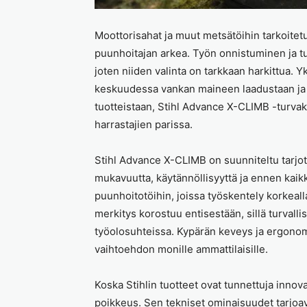
Moottorisahat ja muut metsätöihin tarkoitet
puunhoitajan arkea. Työn onnistuminen ja tur
joten niiden valinta on tarkkaan harkittua. Y
keskuudessa vankan maineen laadustaan ja ke
tuotteistaan, Stihl Advance X-CLIMB -turvak
harrastajien parissa.
Stihl Advance X-CLIMB on suunniteltu tarjo
mukavuutta, käytännöllisyyttä ja ennen kaikke
puunhoitotöihin, joissa työskentely korkeall
merkitys korostuu entisestään, sillä turval
työolosuhteissa. Kypärän keveys ja ergonom
vaihtoehdon monille ammattilaisille.
Koska Stihlin tuotteet ovat tunnettuja innov
poikkeus. Sen tekniset ominaisuudet tarjoava