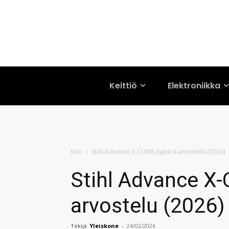
Keittiö
Elektroniikka
Koti
Stihl Advance X-CLIMB kypärä-arvostelu (2026)
Stihl Advance X-
arvostelu (2026)
Tekijä
Yleiskone
-
24/02/2026