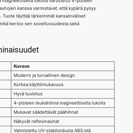
a magneettisella lukolla varustettu 4-pisteen
auhojen kanssa varmistavat, että kypärä pysyy
sa. Tuote täyttää tärkeimmät kansainväliset
 mikä kertoo sen soveltuvuudesta sekä
.
minaisuudet
Kuvaus
Moderni ja turvallinen design
Korkea käyttömukavuus
Hyvä tuuletus
4-pisteen leukahihna magneettisella lukolla
Mukavat säädettävät päähihnat
Näkyvät reflexinauhat
Valmistettu UV-stabiloidusta ABS:stä