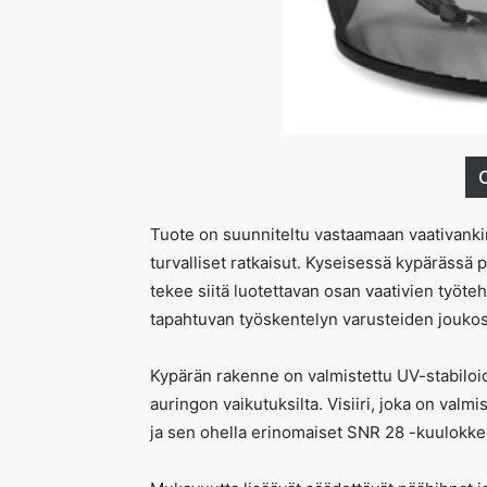
O
Tuote on suunniteltu vastaamaan vaativanki
turvalliset ratkaisut. Kyseisessä kypärässä 
tekee siitä luotettavan osan vaativien työte
tapahtuvan työskentelyn varusteiden joukos
Kypärän rakenne on valmistettu UV-stabiloid
auringon vaikutuksilta. Visiiri, joka on valm
ja sen ohella erinomaiset SNR 28 -kuulokke