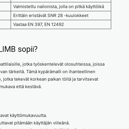
Valmistettu nailonista, jolla on pitkä käyttöikä
Erittäin eristävät SNR 28 -kuulokkeet
Vastaa EN 397, EN 12492
LIMB sopii?
tilaisille, jotka työskentelevät olosuhteissa, joissa
van tärkeitä. Tämä kypärämalli on ihanteellinen
e, jotka tekevät korkean paikan töitä ja tarvitsevat
 mukava että kestävä.
tavat käyttömukavuutta.
ttavat pitämään käyttäjän viileänä.