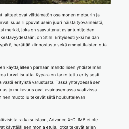
ut laitteet ovat välttämätön osa monen metsurin ja
vallisuus riippuvat usein juuri näistä työvälineistä,
ksi merkki, joka on saavuttanut asiantuntijoiden
stävyydestään, on Stihl. Erityisesti yksi heidän
ypärä, herättää kiinnostusta sekä ammattilaisten että
ten käyttäjälleen parhaan mahdollisen yhdistelmän
a turvallisuutta. Kypärä on tarkoitettu erityisesti
a vaatii erityistä varustusta. Tässä yhteydessä sen
lisuus ja mukavuus ovat avainasemassa vaativissa
inen muotoilu tekevät siitä houkuttelevan
atiivisista ratkaisuistaan, Advance X-CLIMB ei ole
t käyttäjälleen monia etuja, jotka tekevät arjen