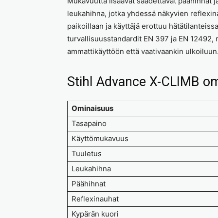
Mukavuutta lisäävät säädettävät päähihnat j
leukahihna, jotka yhdessä näkyvien reflexin
paikoillaan ja käyttäjä erottuu hätätilanteis
turvallisuusstandardit EN 397 ja EN 12492,
ammattikäyttöön että vaativaankin ulkoiluun
Stihl Advance X-CLIMB o
Ominaisuus
Tasapaino
Käyttömukavuus
Tuuletus
Leukahihna
Päähihnat
Reflexinauhat
Kypärän kuori