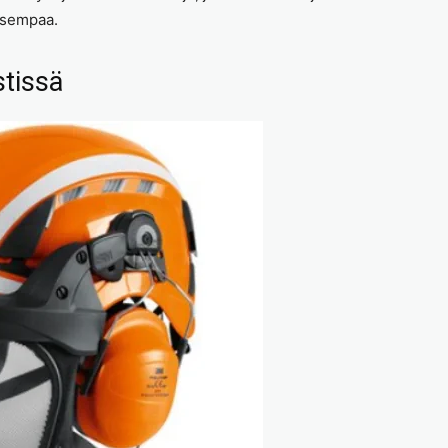
isempaa.
stissä