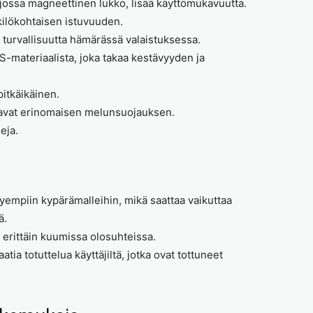
, jossa magneettinen lukko, lisää käyttömukavuutta.
kilökohtaisen istuvuuden.
 turvallisuutta hämärässä valaistuksessa.
S-materiaalista, joka takaa kestävyyden ja
pitkäikäinen.
kaavat erinomaisen melunsuojauksen.
eja.
vyempiin kypärämalleihin, mikä saattaa vaikuttaa
ä.
ä erittäin kuumissa olosuhteissa.
ia totuttelua käyttäjiltä, jotka ovat tottuneet