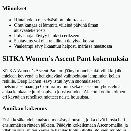
Miinukset
Hintaluokka on selvästi premium-tasoa
Ohut kangas ei lämmitä viileinä päivinä ilman
alusvaatekerrosta
Polvisuojat täytyy hankkia erikseen
Saatavuus voi olla rajallinen tietyissä koissa
Vaaleampi sävy likaantuu helposti märässä maastossa
SITKA Women’s Ascent Pant kokemuksia
SITKA Women’s Ascent Pant on jäänyt monelle aktiiviliikkujalle
mieleen kevyenä ja hengittävänä vaihtoehtona lämpimien kelien
retkille. Deep Lichen -sävy istuu hyvin suomalaiseen
metsämaisemaan, ja Cordura-nylonin sekä elastaanin yhdistelmä
antaa kankaalle juuri sopivan joustavuuden. Alle on koottu kolmen
eri käyttäjän rehelliset mietteet näistä housuista.
Annikan kokemus
Etsin kesäkaudelle naisten metsästyshousuja, jotka eivät hiosta heti
ensimmäisen rinteen jälkeen. Päädyin kokeilemaan Ascent-mallia, ja
yllätyin siitä, miten kevyeltä kangas tuntuu iholla. Polvien muotoilu