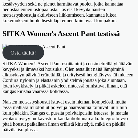
kestävyyden sekä ne pienet harmittavat puolet, jotka kannattaa
tiedostaa ennen ostopäätöstä. Jos etsit kevyitä naisten
metsästyshousuja aktiiviseen liikkumiseen, kannattaa lukea
kokemukseni huolellisesti läpi ennen kuin avaat lompakon.
SITKA Women’s Ascent Pant testissä
Osta täältä!
SITKA Women’s Ascent Pant osoittautui jo ensimetreillä yllättävän
kevyeksi ja ilmavaksi housuksi. Olen testaillut näitä lämpiminä
alkusyksyn päivinä eräretkillä, ja erityisesti hengittävyys jäi mieleen.
Cordura-nylonin ja elastaanin yhdistelmä joustaa joka suuntaan,
joten kyykistely ja pitkät askeleet rinteessä onnistuvat ilman, että
kangas kiristää väärässä kohdassa.
Naisten metsästyshousut istuvat usein hieman kömpelösti, mutta
tässä mallissa muotoillut polvet ja haarasauma toimivat juuri niin
kuin pitääkin. Kangas ei pussita polvitaipeisiin istuessa, ja matala
vyötärö pysyy mukavasti rinkan lantiohihnan alla. Integroitu vyö
pitää housut paikallaan ilman erillistä kiristelyä, mikä on pitkillä
päivillä iso plussa.