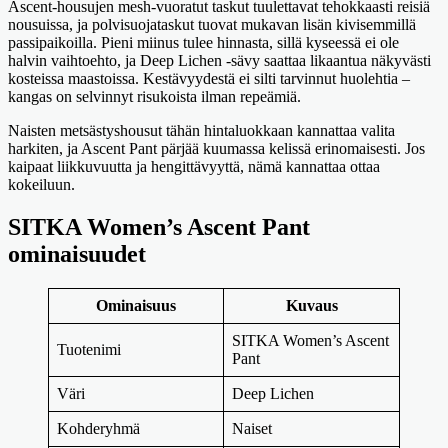
Ascent-housujen mesh-vuoratut taskut tuulettavat tehokkaasti reisiä
nousuissa, ja polvisuojataskut tuovat mukavan lisän kivisemmillä
passipaikoilla. Pieni miinus tulee hinnasta, sillä kyseessä ei ole
halvin vaihtoehto, ja Deep Lichen -sävy saattaa likaantua näkyvästi
kosteissa maastoissa. Kestävyydestä ei silti tarvinnut huolehtia –
kangas on selvinnyt risukoista ilman repeämiä.
Naisten metsästyshousut tähän hintaluokkaan kannattaa valita
harkiten, ja Ascent Pant pärjää kuumassa kelissä erinomaisesti. Jos
kaipaat liikkuvuutta ja hengittävyyttä, nämä kannattaa ottaa
kokeiluun.
SITKA Women’s Ascent Pant
ominaisuudet
Ominaisuus
Kuvaus
SITKA Women’s Ascent
Tuotenimi
Pant
Väri
Deep Lichen
Kohderyhmä
Naiset