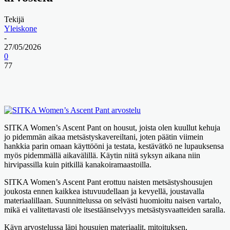
Tekijä
Yleiskone
-
27/05/2026
0
77
SITKA Women’s Ascent Pant on housut, joista olen kuullut kehuja
jo pidemmän aikaa metsästyskavereiltani, joten päätin viimein
hankkia parin omaan käyttööni ja testata, kestävätkö ne lupauksensa
myös pidemmällä aikavälillä. Käytin niitä syksyn aikana niin
hirvipassilla kuin pitkillä kanakoiramaastoilla.
SITKA Women’s Ascent Pant erottuu naisten metsästyshousujen
joukosta ennen kaikkea istuvuudellaan ja kevyellä, joustavalla
materiaalillaan. Suunnittelussa on selvästi huomioitu naisen vartalo,
mikä ei valitettavasti ole itsestäänselvyys metsästysvaatteiden saralla.
Käyn arvostelussa läpi housujen materiaalit, mitoituksen,