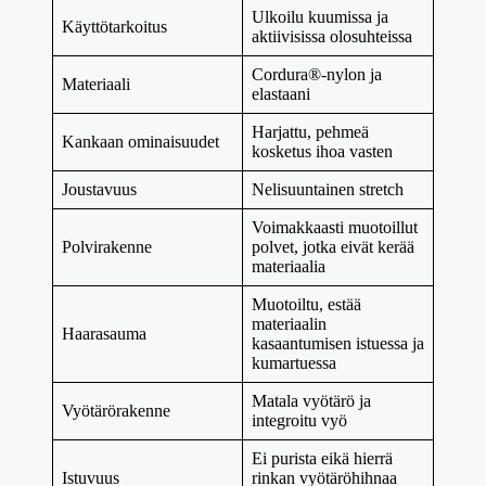
Ulkoilu kuumissa ja
Käyttötarkoitus
aktiivisissa olosuhteissa
Cordura®-nylon ja
Materiaali
elastaani
Harjattu, pehmeä
Kankaan ominaisuudet
kosketus ihoa vasten
Joustavuus
Nelisuuntainen stretch
Voimakkaasti muotoillut
Polvirakenne
polvet, jotka eivät kerää
materiaalia
Muotoiltu, estää
materiaalin
Haarasauma
kasaantumisen istuessa ja
kumartuessa
Matala vyötärö ja
Vyötärörakenne
integroitu vyö
Ei purista eikä hierrä
Istuvuus
rinkan vyötäröhihnaa