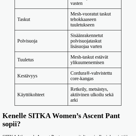
vasten
Mesh-vuoratut taskut
Taskut
tehokkaaseen
tuuletukseen
Sisäänrakennetut
Polvisuoja
polvisuojataskut
lisäsuojaa varten
Mesh-taskut estävät
Tuuletus
ylikuumenemisen
Cordura®-vahvistettu
Kestävyys
core-kangas
Retkeily, metsästys,
Käyttökohteet
aktiivinen ulkoilu sekä
arki
Kenelle SITKA Women’s Ascent Pant
sopii?