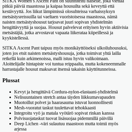
SITKA Women’s Ascent Pant on suunniteltu naiselle, joka viettää
pitkiä päiviä maastossa ja kaipaa housuilta sekä keveyttä että
kestävyyttä. Jos liikut lämpimissä olosuhteissa varhaissyksyn
metsästysreissuilla tai vaeltaen vuoristoisessa maastossa, nämä
naisten metsästyshousut tarjoavat juuri sopivan yhdistelmän
hengittävyyttä ja suojaa. Housut palvelevat erityisen hyvin aktiivisia
metsästäjiä, jotka arvostavat vapaata liikerataa kiipeillessä ja
kyykistellessä.
SITKA Ascent Pant taipuu myös monikäyttöiseksi ulkoiluhousuksi,
joten jos etsit naisten metsästyshousuja, jotka toimivat yhtä lailla
retkellä kuin arkimenoissa, malli istuu hyvin valikoimaan.
Aloittelijalle hintapiste voi tuntua reippaalta, mutta kokeneemmalle
harrastajalle housut maksavat itsensä takaisin käyttötunneissa.
Plussat
Kevyt ja hengittävä Cordura-nylon-elastaani-yhdistelmä
Nelisuuntainen stretch antaa täyden liikkumavapauden
Muotoillut polvet ja haarasauma istuvat luonnollisesti
Mesh-vuoratut taskut tuulettavat tehokkaasti
Integroitu vyö ja matala vyötärö sopivat rinkan kanssa
Polvisuojataskut tuovat lisäsuojaa pidemmillä päivillä
Deep Lichen -väri sulautuu maastoon mutta toimii myös
arjessa