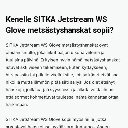
Kenelle SITKA Jetstream WS
Glove metsästyshanskat sopii?
SITKA Jetstream WS Glove metsästyshanskat ovat
omiaan sinulle, joka liikut paljon ulkona viileinä ja
tuulisina päivinä. Erityisen hyvin nämä metsästyshanskat
istuvat aktiiviseen tekemiseen, kuten kyttäykseen,
hirvipassiin tai pitkille vaelluksille, joissa kädet eivät saa
hikoilla mutta lämmön pitää silti säilyä. Jos olet etsinyt
hanskoja, joilla pärjää syyssäissä ja alkutalvesta ilman,
että sormet kohmettuvat tuulessa, nämä kannattaa ottaa
harkintaan.
SITKA Jetstream WS Glove sopii myös niille, jotka
arvostavat hanskoissa hyvää sormituntumaa. Aseen