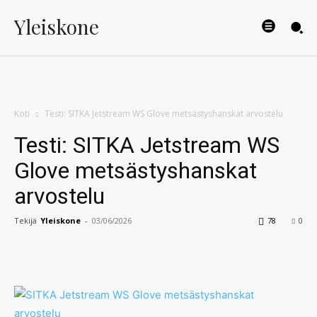
Yleiskone
Koti
Testi: SITKA Jetstream WS Glove metsästyshanskat arvostelu
Testi: SITKA Jetstream WS
Glove metsästyshanskat
arvostelu
Tekijä
Yleiskone
-
03/06/2026
78
0