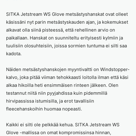
SITKA Jetstream WS Glove metsästyshanskat ovat olleet
käsissäni nyt parin metsästyskauden ajan, ja kokemukset
alkavat olla siinä pisteessä, että rehellinen arvio on
paikallaan. Hanskat on suunniteltu erityisesti kylmiin ja
tuulisiin olosuhteisiin, joissa sormien tuntuma ei silti saa
kadota.
Näiden metsästyshanskojen myyntivaltti on Windstopper-
kalvo, joka pitää viiman tehokkaasti loitolla ilman että käsi
alkaa hikoilla heti ensimmäisen rinteen jälkeen. Olen
testannut niitä niin pyyjahdissa kuin pidemmillä
hirvipassissa istumisilla, ja erot tavallisiin
fleecehanskoihin huomaa nopeasti.
Kaikki ei silti ole pelkkää kehua. SITKA Jetstream WS
Glove -mallissa on omat kompromissinsa hinnan,