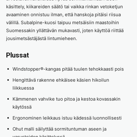
käsittely, kiikareiden säätö tai vaikka rinkan vetoketjun
avaaminen onnistuu ilman, että hanskoja pitäisi riisua
välillä. Subalpine-kuosi taipuu metsäisiin maastoihin
Suomessakin yllättävän mukavasti, joten käyttöä riittää
jousimetsästäjästä lintumieheen.
Plussat
Windstopper®-kangas pitää tuulen tehokkaasti pois
Hengittävä rakenne ehkäisee käsien hikoilun
liikkuessa
Kämmenen vahvike tuo pitoa ja kestoa kovassakin
käytössä
Ergonominen leikkaus istuu kädessä luonnollisesti
Ohut malli säilyttää sormituntuman aseen ja
varusteiden käsittelyssä