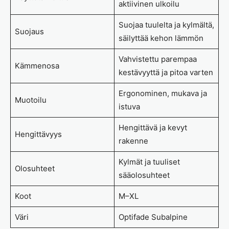
aktiivinen ulkoilu
Suojaa tuulelta ja kylmältä,
Suojaus
säilyttää kehon lämmön
Vahvistettu parempaa
Kämmenosa
kestävyyttä ja pitoa varten
Ergonominen, mukava ja
Muotoilu
istuva
Hengittävä ja kevyt
Hengittävyys
rakenne
Kylmät ja tuuliset
Olosuhteet
sääolosuhteet
Koot
M–XL
Väri
Optifade Subalpine