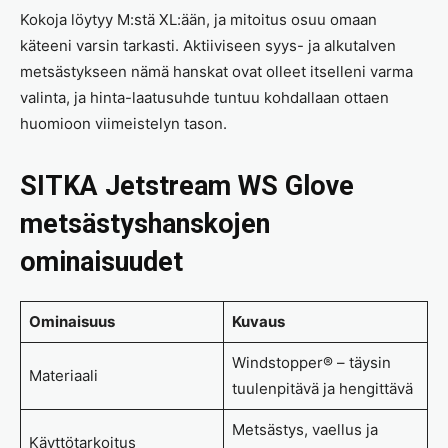
Kokoja löytyy M:stä XL:ään, ja mitoitus osuu omaan
käteeni varsin tarkasti. Aktiiviseen syys- ja alkutalven
metsästykseen nämä hanskat ovat olleet itselleni varma
valinta, ja hinta-laatusuhde tuntuu kohdallaan ottaen
huomioon viimeistelyn tason.
SITKA Jetstream WS Glove
metsästyshanskojen
ominaisuudet
Ominaisuus
Kuvaus
Windstopper® – täysin
Materiaali
tuulenpitävä ja hengittävä
Metsästys, vaellus ja
Käyttötarkoitus