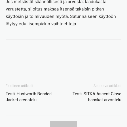
Jos metsästät säännöllisesti ja arvostat laadukasta
varustetta, sijoitus maksaa itsensä takaisin pitkän
käyttöiän ja toimivuuden myötä. Satunnaiseen käyttöön
löytyy edullisempiakin vaihtoehtoja.
Edellinen artikkeli
Seuraava artikkeli
Testi: Huntworth Bonded
Testi: SITKA Ascent Glove
Jacket arvostelu
hanskat arvostelu