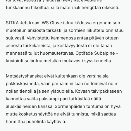
tunkkaannu hikoiltua, sillä materiaali hengittää oikeasti.
SITKA Jetstream WS Glove istuu kädessä ergonomisen
muotoilun ansiosta tarkasti, ja sormien liikuttelu onnistuu
sujuvasti. Vahvistettu kämmenosa antaa pitävän otteen
aseesta tai kiikareista, ja kestävyydestä ei ole tähän
mennessä tullut huomautettavaa. Optifade Subalpine -
kuviointi sulautuu metsään mukavasti syyskaudella.
Metsästyshanskat eivät kuitenkaan ole varsinaisia
pakkaskäsineitä, vaan parhaimmillaan ne toimivat noin
nollan tienoilla ja sen yläpuolella. Kovaan talvipakkaseen
kannattaa valita paksumpi pari tai käyttää näitä
aluskäsineiden kanssa. Sormenpäiden tuntuma on hyvä,
mutta kosketusnäyttöä ne eivät tunnista, mikä saattaa
harmittaa puhelinta käyttäviä.