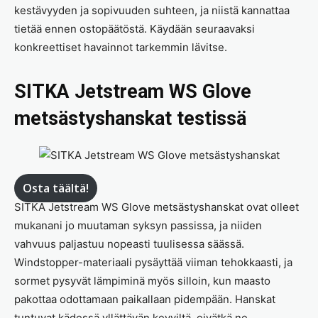
kestävyyden ja sopivuuden suhteen, ja niistä kannattaa
tietää ennen ostopäätöstä. Käydään seuraavaksi
konkreettiset havainnot tarkemmin lävitse.
SITKA Jetstream WS Glove
metsästyshanskat testissä
Osta täältä!
SITKA Jetstream WS Glove metsästyshanskat ovat olleet
mukanani jo muutaman syksyn passissa, ja niiden
vahvuus paljastuu nopeasti tuulisessa säässä.
Windstopper-materiaali pysäyttää viiman tehokkaasti, ja
sormet pysyvät lämpiminä myös silloin, kun maasto
pakottaa odottamaan paikallaan pidempään. Hanskat
tuntuvat kädessä yllättävän kevyiltä, eivätkä ne