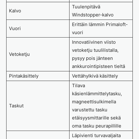
Tuulenpitävä
Kalvo
Windstopper-kalvo
Erittäin lämmin Primaloft-
Vuori
vuori
Innovatiivinen viisto
vetoketju tuulilistalla,
Vetoketju
pysyy pois jänteen
ankkurointipisteen tieltä
Pintakäsittely
Vettähylkivä käsittely
Tilava
käsienlämmittelytasku,
magneettisulkimella
Taskut
varustettu tasku
etäisyysmittarille sekä
oma tasku peurapillille
Läpivienti turvavaljaita