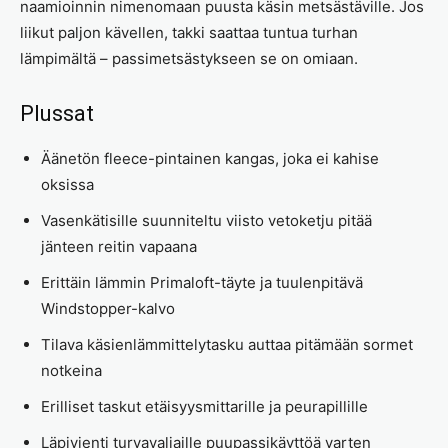
naamioinnin nimenomaan puusta käsin metsästäville. Jos
liikut paljon kävellen, takki saattaa tuntua turhan
lämpimältä – passimetsästykseen se on omiaan.
Plussat
Äänetön fleece-pintainen kangas, joka ei kahise
oksissa
Vasenkätisille suunniteltu viisto vetoketju pitää
jänteen reitin vapaana
Erittäin lämmin Primaloft-täyte ja tuulenpitävä
Windstopper-kalvo
Tilava käsienlämmittelytasku auttaa pitämään sormet
notkeina
Erilliset taskut etäisyysmittarille ja peurapillille
Läpivienti turvavaljaille puupassikäyttöä varten