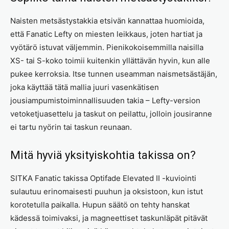
Naisten metsästystakkia etsivän kannattaa huomioida,
että Fanatic Lefty on miesten leikkaus, joten hartiat ja
vyötärö istuvat väljemmin. Pienikokoisemmilla naisilla
XS- tai S-koko toimii kuitenkin yllättävän hyvin, kun alle
pukee kerroksia. Itse tunnen useamman naismetsästäjän,
joka käyttää tätä mallia juuri vasenkätisen
jousiampumistoiminnallisuuden takia – Lefty-version
vetoketjuasettelu ja taskut on peilattu, jolloin jousiranne
ei tartu nyörin tai taskun reunaan.
Mitä hyviä yksityiskohtia takissa on?
SITKA Fanatic takissa Optifade Elevated II -kuviointi
sulautuu erinomaisesti puuhun ja oksistoon, kun istut
korotetulla paikalla. Hupun säätö on tehty hanskat
kädessä toimivaksi, ja magneettiset taskunläpät pitävät