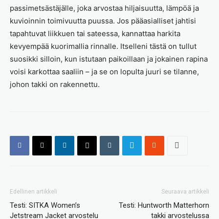
passimetsästäjälle, joka arvostaa hiljaisuutta, lämpöä ja
kuvioinnin toimivuutta puussa. Jos pääasialliset jahtisi
tapahtuvat liikkuen tai sateessa, kannattaa harkita
kevyempää kuorimallia rinnalle. Itselleni tästä on tullut
suosikki silloin, kun istutaan paikoillaan ja jokainen rapina
voisi karkottaa saaliin – ja se on lopulta juuri se tilanne,
johon takki on rakennettu.
Edellinen artikkeli
Seuraava artikkeli
Testi: SITKA Women’s
Testi: Huntworth Matterhorn
Jetstream Jacket arvostelu
takki arvostelussa