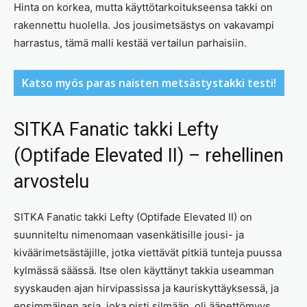
Hinta on korkea, mutta käyttötarkoitukseensa takki on
rakennettu huolella. Jos jousimetsästys on vakavampi
harrastus, tämä malli kestää vertailun parhaisiin.
Katso myös paras naisten metsästystakki testi!
SITKA Fanatic takki Lefty
(Optifade Elevated II) – rehellinen
arvostelu
SITKA Fanatic takki Lefty (Optifade Elevated II) on
suunniteltu nimenomaan vasenkätisille jousi- ja
kiväärimetsästäjille, jotka viettävät pitkiä tunteja puussa
kylmässä säässä. Itse olen käyttänyt takkia useamman
syyskauden ajan hirvipassissa ja kauriskyttäyksessä, ja
ensimmäinen asia, joka pisti silmään, oli äänettömyys.