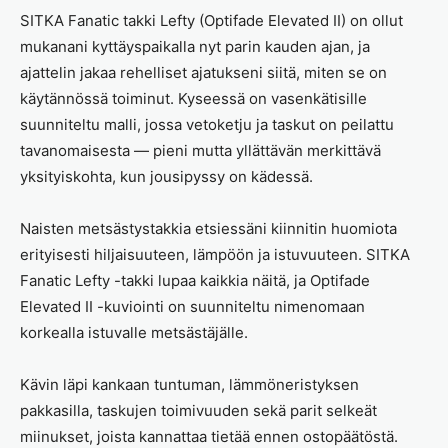
SITKA Fanatic takki Lefty (Optifade Elevated II) on ollut
mukanani kyttäyspaikalla nyt parin kauden ajan, ja
ajattelin jakaa rehelliset ajatukseni siitä, miten se on
käytännössä toiminut. Kyseessä on vasenkätisille
suunniteltu malli, jossa vetoketju ja taskut on peilattu
tavanomaisesta — pieni mutta yllättävän merkittävä
yksityiskohta, kun jousipyssy on kädessä.
Naisten metsästystakkia etsiessäni kiinnitin huomiota
erityisesti hiljaisuuteen, lämpöön ja istuvuuteen. SITKA
Fanatic Lefty -takki lupaa kaikkia näitä, ja Optifade
Elevated II -kuviointi on suunniteltu nimenomaan
korkealla istuvalle metsästäjälle.
Kävin läpi kankaan tuntuman, lämmöneristyksen
pakkasilla, taskujen toimivuuden sekä parit selkeät
miinukset, joista kannattaa tietää ennen ostopäätöstä.