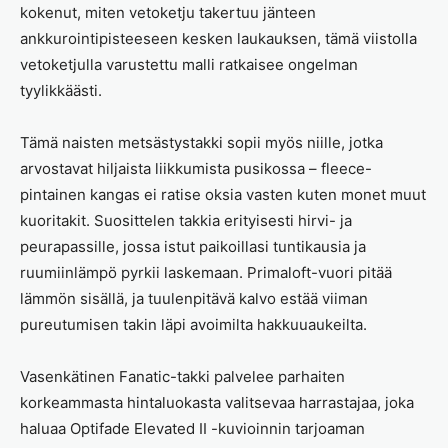
kokenut, miten vetoketju takertuu jänteen
ankkurointipisteeseen kesken laukauksen, tämä viistolla
vetoketjulla varustettu malli ratkaisee ongelman
tyylikkäästi.
Tämä naisten metsästystakki sopii myös niille, jotka
arvostavat hiljaista liikkumista pusikossa – fleece-
pintainen kangas ei ratise oksia vasten kuten monet muut
kuoritakit. Suosittelen takkia erityisesti hirvi- ja
peurapassille, jossa istut paikoillasi tuntikausia ja
ruumiinlämpö pyrkii laskemaan. Primaloft-vuori pitää
lämmön sisällä, ja tuulenpitävä kalvo estää viiman
pureutumisen takin läpi avoimilta hakkuuaukeilta.
Vasenkätinen Fanatic-takki palvelee parhaiten
korkeammasta hintaluokasta valitsevaa harrastajaa, joka
haluaa Optifade Elevated II -kuvioinnin tarjoaman