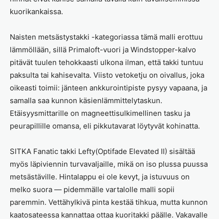
kuorikankaissa.
Naisten metsästystakki -kategoriassa tämä malli erottuu
lämmöllään, sillä Primaloft-vuori ja Windstopper-kalvo
pitävät tuulen tehokkaasti ulkona ilman, että takki tuntuu
paksulta tai kahisevalta. Viisto vetoketju on oivallus, joka
oikeasti toimii: jänteen ankkurointipiste pysyy vapaana, ja
samalla saa kunnon käsienlämmittelytaskun.
Etäisyysmittarille on magneettisulkimellinen tasku ja
peurapillille omansa, eli pikkutavarat löytyvät kohinatta.
SITKA Fanatic takki Lefty(Optifade Elevated II) sisältää
myös läpiviennin turvavaljaille, mikä on iso plussa puussa
metsästäville. Hintalappu ei ole kevyt, ja istuvuus on
melko suora — pidemmälle vartalolle malli sopii
paremmin. Vettähylkivä pinta kestää tihkua, mutta kunnon
kaatosateessa kannattaa ottaa kuoritakki päälle. Vakavalle