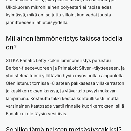
Ulkokuoren mikrohileinen polyesteri ei rapise edes
kylmässä, mikä on iso juttu silloin, kun vedät jousta
jännitteeseen lähietäisyydellä.
Millainen lämmöneristys takissa todella
on?
SITKA Fanatic Lefty -takin lämmöneristys perustuu
Berber-fleecevuoreen ja PrimaLoft Silver -täytteeseen, ja
yhdistelmä toimii yllättävän hyvin myös nollan alapuolella.
Olen istunut tornissa -8 asteen pakkasessa villakerraston
ja keskikerroksen kanssa, ja ylävartalo pysyi mukavan
lämpimänä. Kosteutta takki kestää kohtuullisesti, mutta
varsinainen kaatosade vaatii rinnalle kuorikerroksen, sillä
Fanatic ei ole täysin vesitiivis.
Sopiiko tämä naisten metsästystakiksi?