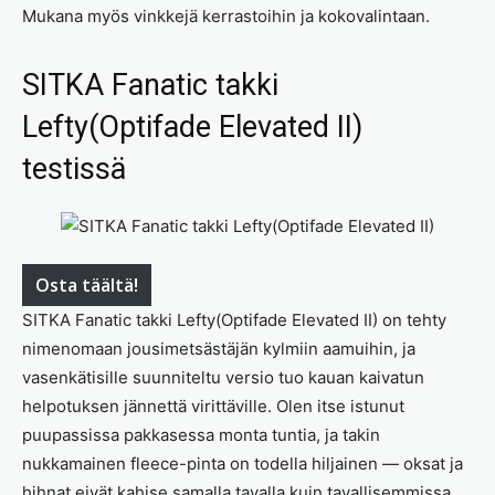
Mukana myös vinkkejä kerrastoihin ja kokovalintaan.
SITKA Fanatic takki
Lefty(Optifade Elevated II)
testissä
Osta täältä!
SITKA Fanatic takki Lefty(Optifade Elevated II) on tehty
nimenomaan jousimetsästäjän kylmiin aamuihin, ja
vasenkätisille suunniteltu versio tuo kauan kaivatun
helpotuksen jännettä virittäville. Olen itse istunut
puupassissa pakkasessa monta tuntia, ja takin
nukkamainen fleece-pinta on todella hiljainen — oksat ja
hihnat eivät kahise samalla tavalla kuin tavallisemmissa