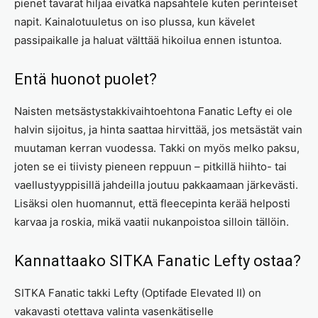
pienet tavarat hiljaa eivätkä napsahtele kuten perinteiset
napit. Kainalotuuletus on iso plussa, kun kävelet
passipaikalle ja haluat välttää hikoilua ennen istuntoa.
Entä huonot puolet?
Naisten metsästystakkivaihtoehtona Fanatic Lefty ei ole
halvin sijoitus, ja hinta saattaa hirvittää, jos metsästät vain
muutaman kerran vuodessa. Takki on myös melko paksu,
joten se ei tiivisty pieneen reppuun – pitkillä hiihto- tai
vaellustyyppisillä jahdeilla joutuu pakkaamaan järkevästi.
Lisäksi olen huomannut, että fleecepinta kerää helposti
karvaa ja roskia, mikä vaatii nukanpoistoa silloin tällöin.
Kannattaako SITKA Fanatic Lefty ostaa?
SITKA Fanatic takki Lefty (Optifade Elevated II) on
vakavasti otettava valinta vasenkätiselle