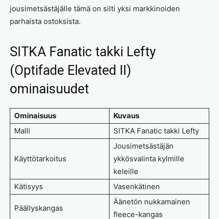
jousimetsästäjälle tämä on silti yksi markkinoiden
parhaista ostoksista.
SITKA Fanatic takki Lefty
(Optifade Elevated II)
ominaisuudet
Ominaisuus
Kuvaus
Malli
SITKA Fanatic takki Lefty
Jousimetsästäjän
Käyttötarkoitus
ykkösvalinta kylmille
keleille
Kätisyys
Vasenkätinen
Äänetön nukkamainen
Päällyskangas
fleece-kangas