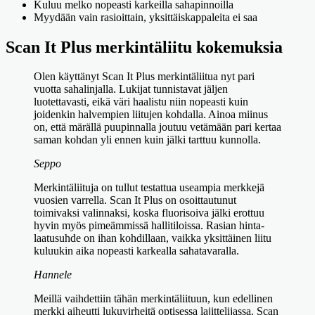
Kuluu melko nopeasti karkeilla sahapinnoilla
Myydään vain rasioittain, yksittäiskappaleita ei saa
Scan It Plus merkintäliitu kokemuksia
Olen käyttänyt Scan It Plus merkintäliitua nyt pari
vuotta sahalinjalla. Lukijat tunnistavat jäljen
luotettavasti, eikä väri haalistu niin nopeasti kuin
joidenkin halvempien liitujen kohdalla. Ainoa miinus
on, että märällä puupinnalla joutuu vetämään pari kertaa
saman kohdan yli ennen kuin jälki tarttuu kunnolla.
Seppo
Merkintäliituja on tullut testattua useampia merkkejä
vuosien varrella. Scan It Plus on osoittautunut
toimivaksi valinnaksi, koska fluorisoiva jälki erottuu
hyvin myös pimeämmissä hallitiloissa. Rasian hinta-
laatusuhde on ihan kohdillaan, vaikka yksittäinen liitu
kuluukin aika nopeasti karkealla sahatavaralla.
Hannele
Meillä vaihdettiin tähän merkintäliituun, kun edellinen
merkki aiheutti lukuvirheitä optisessa lajittelijassa. Scan