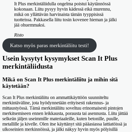
It Plus merkintäliidulla ongelma poistui käytännössä
kokonaan. Liitu pysyy hyvin kädessä eikä murennu,
mikä on yllättävän harvinaista tämän tyyppisissä
tuotteissa. Pakkasella liitu tosin kovenee hieman ja jälki
jää ohuemmaksi.
Risto
Katso myös paras merkintäliitu testi!
Usein kysytyt kysymykset Scan It Plus
merkintäliidusta
Mikä on Scan It Plus merkintäliitu ja mihin sitä
käytetään?
Scan It Plus merkintäliitu on ammattikäyttöön suunniteltu
merkintäväline, jota hyödynnetään erityisesti rakennus- ja
mittaustyössä. Tämä merkintäliitu soveltuu erinomaisesti pintojen
merkitsemiseen ennen leikkausta, porausta tai asennusta. Liitu jättää
selkeän jäljen useimmille materiaaleille, kuten betonille, puulle,
metallille ja kivelle. Olen itse käyttänyt sitä pääasiassa lattiatöissä ja
ulkoseinien merkinnöissä, ja jälki näkyy hyvin myös pölyisillä