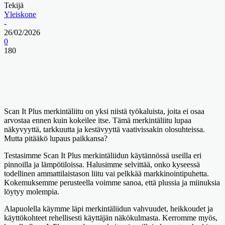
Tekijä
Yleiskone
-
26/02/2026
0
180
Scan It Plus merkintäliitu on yksi niistä työkaluista, joita ei osaa
arvostaa ennen kuin kokeilee itse. Tämä merkintäliitu lupaa
näkyvyyttä, tarkkuutta ja kestävyyttä vaativissakin olosuhteissa.
Mutta pitääkö lupaus paikkansa?
Testasimme Scan It Plus merkintäliidun käytännössä useilla eri
pinnoilla ja lämpötiloissa. Halusimme selvittää, onko kyseessä
todellinen ammattilaistason liitu vai pelkkää markkinointipuhetta.
Kokemuksemme perusteella voimme sanoa, että plussia ja miinuksia
löytyy molempia.
Alapuolella käymme läpi merkintäliidun vahvuudet, heikkoudet ja
käyttökohteet rehellisesti käyttäjän näkökulmasta. Kerromme myös,