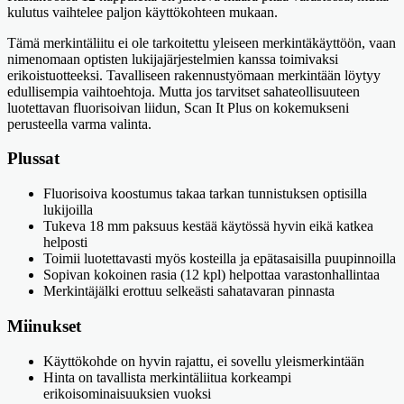
kulutus vaihtelee paljon käyttökohteen mukaan.
Tämä merkintäliitu ei ole tarkoitettu yleiseen merkintäkäyttöön, vaan
nimenomaan optisten lukijajärjestelmien kanssa toimivaksi
erikoistuotteeksi. Tavalliseen rakennustyömaan merkintään löytyy
edullisempia vaihtoehtoja. Mutta jos tarvitset sahateollisuuteen
luotettavan fluorisoivan liidun, Scan It Plus on kokemukseni
perusteella varma valinta.
Plussat
Fluorisoiva koostumus takaa tarkan tunnistuksen optisilla
lukijoilla
Tukeva 18 mm paksuus kestää käytössä hyvin eikä katkea
helposti
Toimii luotettavasti myös kosteilla ja epätasaisilla puupinnoilla
Sopivan kokoinen rasia (12 kpl) helpottaa varastonhallintaa
Merkintäjälki erottuu selkeästi sahatavaran pinnasta
Miinukset
Käyttökohde on hyvin rajattu, ei sovellu yleismerkintään
Hinta on tavallista merkintäliitua korkeampi
erikoisominaisuuksien vuoksi