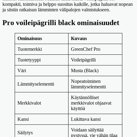
kompakti, toimiva ja helppo suositus kaikille, jotka haluavat nopean
ja siistin ratkaisun lämminten välipalojen valmistukseen.
Pro voileipägrilli black ominaisuudet
Ominaisuus
Kuvaus
Tuotemerkki
GreenChef Pro
Tuotetyyppi
Voileipägrilli
Väri
Musta (Black)
Nopeatoiminen
Lämmityselementti
lämmityselementti
Käytännölliset
Merkkivalot
merkkivalot ohjaavat
käyttöä
Kansi
Lukittava kansi
Voidaan säilyttää
Säilytys
pystyssä, vie vähän tilaa