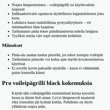
Nopea lämpeneminen – voileipägrilli on käyttövalmis
nopeasti
Indikaattorivalot opastavat täydelliseen lopputulokseen joka
kerta
Lukittava kansi mahdollistaa pystysäilytyksen – vie
minimaalisen tilan kaapissa
Tarttumaton pinta tekee puhdistamisesta todella helppoa
Tyylikäs musta väri sopii moderniin keittiöön
Miinukset
Pinta-ala saattaa tuntua pieneltä, jos tekee isompia voileipiä
Tarttumaton pinnoite voi kulua ajan myötä kovakouraisessa
käytössä
Ei sovellu kovin paksuille täytteille – kansi ei välttämättä
painu kunnolla kiinni
Pro voileipägrilli black kokemuksia
Käytin tätä voileipägrilliä ensimmäistä kertaa kaverini
luona ja tilasin heti oman. Levyt lämpenevät tasaisesti
eikä reunoihin jää kylmiä kohtia. Puhdistus on myös
yllättävän nopea juttu.