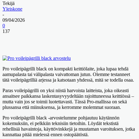
Tekijä
Yleiskone
-
09/04/2026
0
137
Pro voileipägrilli black on kompakti keittiölaite, joka lupaa tehdä
aamupalasta tai välipalasta vaivattoman jutun. Olemme testanneet
tätä voileipägrilliä arjessa ja katsotaan yhdessä, mitä se todella osaa.
Paras voileipägrilli on yksi niistä harvoista laitteista, joka oikeasti
ansaitsee paikkansa laskentasyvyydeltään rajoittuneessa keittiössä –
mutta vain jos se toimii luotettavasti. Tässä Pro-mallissa on sekä
plussansa että miinuksensa, ja kerromme molemmat suoraan.
Pro voileipägrilli black -arvostelumme pohjautuu käytännön
kokemuksiin, ei pelkkiin teknisiin tietoihin. Löydät tekstistä
rehellisiä havaintoja, käyttövinkkejä ja muutaman varoituksen, jotka
kannattaa pitää mielessä ennen ostopäätöstä.