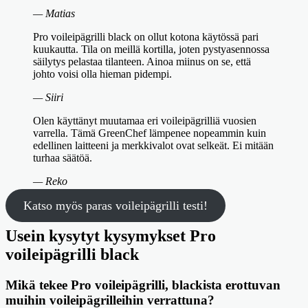
— Matias
Pro voileipägrilli black on ollut kotona käytössä pari
kuukautta. Tila on meillä kortilla, joten pystyasennossa
säilytys pelastaa tilanteen. Ainoa miinus on se, että
johto voisi olla hieman pidempi.
— Siiri
Olen käyttänyt muutamaa eri voileipägrilliä vuosien
varrella. Tämä GreenChef lämpenee nopeammin kuin
edellinen laitteeni ja merkkivalot ovat selkeät. Ei mitään
turhaa säätöä.
— Reko
Katso myös paras voileipägrilli testi!
Usein kysytyt kysymykset Pro
voileipägrilli black
Mikä tekee Pro voileipägrilli, blackista erottuvan
muihin voileipägrilleihin verrattuna?