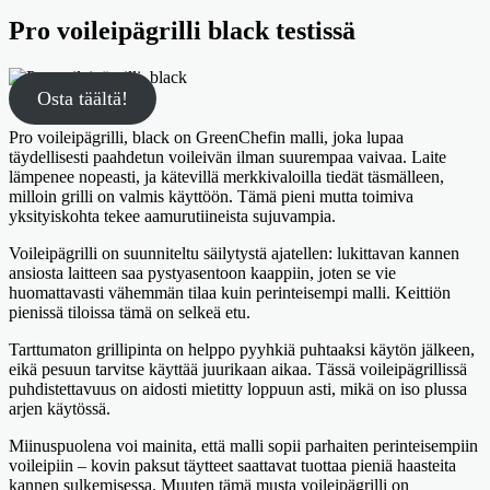
Pro voileipägrilli black testissä
Osta täältä!
Pro voileipägrilli, black on GreenChefin malli, joka lupaa
täydellisesti paahdetun voileivän ilman suurempaa vaivaa. Laite
lämpenee nopeasti, ja kätevillä merkkivaloilla tiedät täsmälleen,
milloin grilli on valmis käyttöön. Tämä pieni mutta toimiva
yksityiskohta tekee aamurutiineista sujuvampia.
Voileipägrilli on suunniteltu säilytystä ajatellen: lukittavan kannen
ansiosta laitteen saa pystyasentoon kaappiin, joten se vie
huomattavasti vähemmän tilaa kuin perinteisempi malli. Keittiön
pienissä tiloissa tämä on selkeä etu.
Tarttumaton grillipinta on helppo pyyhkiä puhtaaksi käytön jälkeen,
eikä pesuun tarvitse käyttää juurikaan aikaa. Tässä voileipägrillissä
puhdistettavuus on aidosti mietitty loppuun asti, mikä on iso plussa
arjen käytössä.
Miinuspuolena voi mainita, että malli sopii parhaiten perinteisempiin
voileipiin – kovin paksut täytteet saattavat tuottaa pieniä haasteita
kannen sulkemisessa. Muuten tämä musta voileipägrilli on