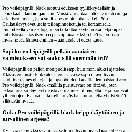
Pro voileipägrilli, black erottuu edukseen tyylikkyydellään ja
tehokkaalla lämmönjaollaan. Musta väri antaa laitteelle modernin ja
asiallisen ilmeen, joka sopii lähes mihin tahansa keittiöön.
Grillauslevyt ovat usein teflonpinnoitettuja tai keraamisella
pinnoitteella varustettuja, mikä tarkoittaa käytännössä helpompaa
puhdistusta ja tasaisempaa paistopintaa. Yksi selkeä vahvuus on
myös nopea lämpeneminen – aamupala ei odota kauaa.
Sopiiko voileipägrilli pelkän aamiaisen
valmistukseen vai saako sillä enemmän irti?
Voileipägrilli on paljon monipuolisempi kuin moni aluksi ajattelee.
Klassisten juusto-kinkkutoastien lisäksi se sopii oikein hyvin
paninirien, quesadillojen ja jopa ohuiden kanafileiden paistamiseen.
Pro voileipägrilli, black -mallilla puristusvara on riittävä, joten
paksummatkin täytteet maistuvat mainiosti ilman, että ne pursuilevat
yli reunojen. Kannattaa kokeilla myös banaani-nutella-yhdistelmää –
yllättävän hyvää.
Onko Pro voileipägrilli, black helppokäyttöinen ja
turvallinen arjessa?
Kyllä, ja se on yksi syy, miksi se toimii hyvin myös lapsiperheessä.