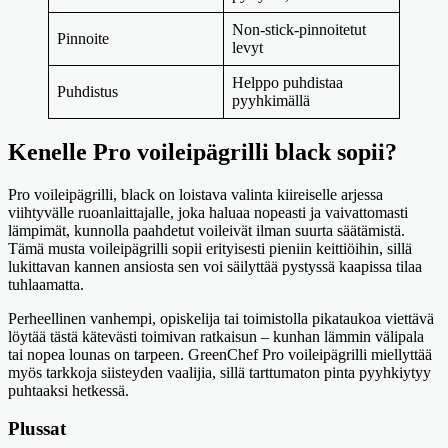
Non-stick-pinnoitetut
Pinnoite
levyt
Helppo puhdistaa
Puhdistus
pyyhkimällä
Kenelle Pro voileipägrilli black sopii?
Pro voileipägrilli, black on loistava valinta kiireiselle arjessa
viihtyvälle ruoanlaittajalle, joka haluaa nopeasti ja vaivattomasti
lämpimät, kunnolla paahdetut voileivät ilman suurta säätämistä.
Tämä musta voileipägrilli sopii erityisesti pieniin keittiöihin, sillä
lukittavan kannen ansiosta sen voi säilyttää pystyssä kaapissa tilaa
tuhlaamatta.
Perheellinen vanhempi, opiskelija tai toimistolla pikataukoa viettävä
löytää tästä kätevästi toimivan ratkaisun – kunhan lämmin välipala
tai nopea lounas on tarpeen. GreenChef Pro voileipägrilli miellyttää
myös tarkkoja siisteyden vaalijia, sillä tarttumaton pinta pyyhkiytyy
puhtaaksi hetkessä.
Plussat