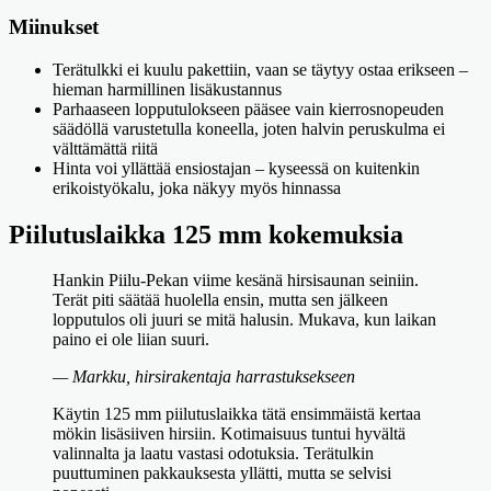
Miinukset
Terätulkki ei kuulu pakettiin, vaan se täytyy ostaa erikseen –
hieman harmillinen lisäkustannus
Parhaaseen lopputulokseen pääsee vain kierrosnopeuden
säädöllä varustetulla koneella, joten halvin peruskulma ei
välttämättä riitä
Hinta voi yllättää ensiostajan – kyseessä on kuitenkin
erikoistyökalu, joka näkyy myös hinnassa
Piilutuslaikka 125 mm kokemuksia
Hankin Piilu-Pekan viime kesänä hirsisaunan seiniin.
Terät piti säätää huolella ensin, mutta sen jälkeen
lopputulos oli juuri se mitä halusin. Mukava, kun laikan
paino ei ole liian suuri.
— Markku, hirsirakentaja harrastuksekseen
Käytin 125 mm piilutuslaikka tätä ensimmäistä kertaa
mökin lisäsiiven hirsiin. Kotimaisuus tuntui hyvältä
valinnalta ja laatu vastasi odotuksia. Terätulkin
puuttuminen pakkauksesta yllätti, mutta se selvisi