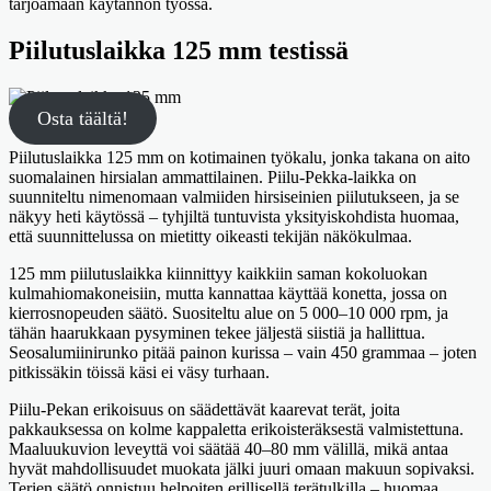
tarjoamaan käytännön työssä.
Piilutuslaikka 125 mm testissä
Osta täältä!
Piilutuslaikka 125 mm on kotimainen työkalu, jonka takana on aito
suomalainen hirsialan ammattilainen. Piilu-Pekka-laikka on
suunniteltu nimenomaan valmiiden hirsiseinien piilutukseen, ja se
näkyy heti käytössä – tyhjiltä tuntuvista yksityiskohdista huomaa,
että suunnittelussa on mietitty oikeasti tekijän näkökulmaa.
125 mm piilutuslaikka kiinnittyy kaikkiin saman kokoluokan
kulmahiomakoneisiin, mutta kannattaa käyttää konetta, jossa on
kierrosnopeuden säätö. Suositeltu alue on 5 000–10 000 rpm, ja
tähän haarukkaan pysyminen tekee jäljestä siistiä ja hallittua.
Seosalumiinirunko pitää painon kurissa – vain 450 grammaa – joten
pitkissäkin töissä käsi ei väsy turhaan.
Piilu-Pekan erikoisuus on säädettävät kaarevat terät, joita
pakkauksessa on kolme kappaletta erikoisteräksestä valmistettuna.
Maaluukuvion leveyttä voi säätää 40–80 mm välillä, mikä antaa
hyvät mahdollisuudet muokata jälki juuri omaan makuun sopivaksi.
Terien säätö onnistuu helpoiten erillisellä terätulkilla – huomaa