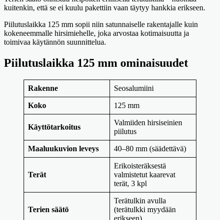
kuitenkin, että se ei kuulu pakettiin vaan täytyy hankkia erikseen.
Piilutuslaikka 125 mm sopii niin satunnaiselle rakentajalle kuin
kokeneemmalle hirsimiehelle, joka arvostaa kotimaisuutta ja
toimivaa käytännön suunnittelua.
Piilutuslaikka 125 mm ominaisuudet
Rakenne
Seosalumiini
Koko
125 mm
Valmiiden hirsiseinien
Käyttötarkoitus
piilutus
Maaluukuvion leveys
40–80 mm (säädettävä)
Erikoisteräksestä
Terät
valmistetut kaarevat
terät, 3 kpl
Terätulkin avulla
Terien säätö
(terätulkki myydään
erikseen)