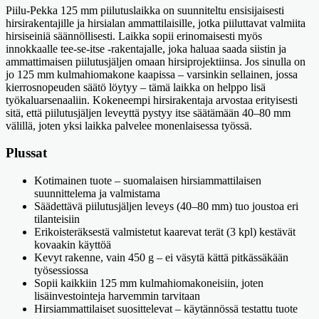
Piilu-Pekka 125 mm piilutuslaikka on suunniteltu ensisijaisesti
hirsirakentajille ja hirsialan ammattilaisille, jotka piiluttavat valmiita
hirsiseiniä säännöllisesti. Laikka sopii erinomaisesti myös
innokkaalle tee-se-itse -rakentajalle, joka haluaa saada siistin ja
ammattimaisen piilutusjäljen omaan hirsiprojektiinsa. Jos sinulla on
jo 125 mm kulmahiomakone kaapissa – varsinkin sellainen, jossa
kierrosnopeuden säätö löytyy – tämä laikka on helppo lisä
työkaluarsenaaliin. Kokeneempi hirsirakentaja arvostaa erityisesti
sitä, että piilutusjäljen leveyttä pystyy itse säätämään 40–80 mm
välillä, joten yksi laikka palvelee monenlaisessa työssä.
Plussat
Kotimainen tuote – suomalaisen hirsiammattilaisen
suunnittelema ja valmistama
Säädettävä piilutusjäljen leveys (40–80 mm) tuo joustoa eri
tilanteisiin
Erikoisteräksestä valmistetut kaarevat terät (3 kpl) kestävät
kovaakin käyttöä
Kevyt rakenne, vain 450 g – ei väsytä kättä pitkässäkään
työsessiossa
Sopii kaikkiin 125 mm kulmahiomakoneisiin, joten
lisäinvestointeja harvemmin tarvitaan
Hirsiammattilaiset suosittelevat – käytännössä testattu tuote