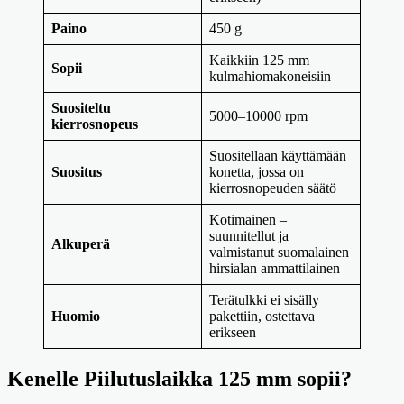
Paino
450 g
Kaikkiin 125 mm
Sopii
kulmahiomakoneisiin
Suositeltu
5000–10000 rpm
kierrosnopeus
Suositellaan käyttämään
Suositus
konetta, jossa on
kierrosnopeuden säätö
Kotimainen –
suunnitellut ja
Alkuperä
valmistanut suomalainen
hirsialan ammattilainen
Terätulkki ei sisälly
Huomio
pakettiin, ostettava
erikseen
Kenelle Piilutuslaikka 125 mm sopii?