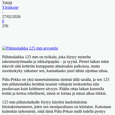
Tekijä
Yleiskone
-
27/02/2026
0
256
Piilutuslaikka 125 mm on työkalu, joka löytyy monelta
rakennustyömaalta ja nikkaripajalta – ja syystä. Pienet laikan mitat
tekevät siitä ketterän kumppanin ahtaissakin paikoissa, mutta
suorituskyky ratkaisee sen, kannattaako juuri tähän sijoittaa rahaa.
Piilu-Pekka on yksi tunnetuimmista nimistä tällä saralla, ja sen 125
mm piilutuslaikka herättää tasaisin väliajoin keskustelua niin
puoltavaan kuin kriittiseen sävyyn. Päätin ottaa laikan kunnolla
testiin ja kertoa rehellisesti, missä se loistaa ja missä alkaa tökkiä.
125 mm piilutuslaikalle löytyy käyttöä laudoituksista
hirsirakentamiseen, joten sen monipuolisuus on kiistaton. Katsotaan
kuitenkin tarkemmin, mitä tämä Piilu-Pekan malli todella pystyy