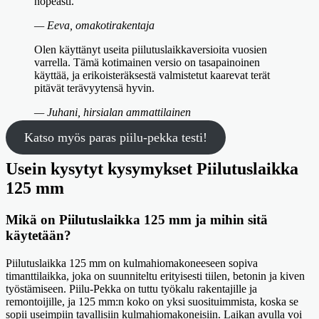
nopeasti.
— Eeva, omakotirakentaja
Olen käyttänyt useita piilutuslaikkaversioita vuosien
varrella. Tämä kotimainen versio on tasapainoinen
käyttää, ja erikoisteräksestä valmistetut kaarevat terät
pitävät terävyytensä hyvin.
— Juhani, hirsialan ammattilainen
Katso myös paras piilu-pekka testi!
Usein kysytyt kysymykset Piilutuslaikka
125 mm
Mikä on Piilutuslaikka 125 mm ja mihin sitä
käytetään?
Piilutuslaikka 125 mm on kulmahiomakoneeseen sopiva
timanttilaikka, joka on suunniteltu erityisesti tiilen, betonin ja kiven
työstämiseen. Piilu-Pekka on tuttu työkalu rakentajille ja
remontoijille, ja 125 mm:n koko on yksi suosituimmista, koska se
sopii useimpiin tavallisiin kulmahiomakoneisiin. Laikan avulla voi