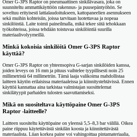
Omer G-3PS Raptor on pneumaattinen sinkilävasara, joka on
suunniteltu ammattikäyttöön rakennus- ja puusepäntyöhön. Se
soveltuu erityisesti lattialaudoitukseen, kattopaneelien asennukseen
sekä muihin kohteisiin, joissa tarvitaan luotettavaa ja nopeaa
sinkilöintiä. Laite toimii paineilmalla, mikä tekee siitä tehokkaan
työkohteissa, joissa tehdään toistuvaa sinkilöintiä suurilla
materiaalivolyymeillä.
Minkä kokoisia sinkilöitä Omer G-3PS Raptor
käyttää?
Omer G-3PS Raptor on yhteensopiva G-sarjan sinkilöiden kanssa,
joiden leveys on 16 mm ja pituus vaihtelee tyypillisesti noin 25
millimetristä 64 millimetriin. Tämä laaja valikoima mahdollistaa
laitteen käytön erilaisissa materiaaleissa ja kiinnitystehtävissä. Ennen
käyttöä kannattaa aina tarkistaa valmistajan suosittelemat
sinkilätyypit parhaiden tulosten saavuttamiseksi.
Mikä on suositeltava käyttöpaine Omer G-3PS
Raptor -laitteelle?
Laitteen suositeltu käyttöpaine on yleensä 5,5–8,3 bar välillä. Oikea
paine riippuu käytettävästä sinkilän koosta ja kiinnitettävästä
materiaalista. Liian korkea paine voi vahingoittaa pintamateriaalia,