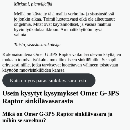
Mirjami, pienviljelijä
Meillä on käytetty tätä mallia verhoilu- ja sisustustöissä
jo jonkin aikaa. Toimii luotettavasti eikä ole aiheuttanut
ongelmia. Mitat ovat käytännölliset, ja vasara mahtuu
hyvin työkalulaatikkoon. Ammattikäyttöön hyvä
valinta.
Taisto, sisustusurakoitsija
Kokonaisuutena Omer G-3PS Raptor vaikuttaa olevan käyttäjien
mukaan toimiva työkalu ammattimaiseen sinkilöintiin. Se sopii
erityisesti niille, jotka tarvitsevat luotettavan välineen toistuvaan
käyttöön muovisinkilöiden kanssa.
Katso myös paras sinkilävasara testi!
Usein kysytyt kysymykset Omer G-3PS
Raptor sinkilävasarasta
Mikä on Omer G-3PS Raptor sinkilävasara ja
mihin se soveltuu?