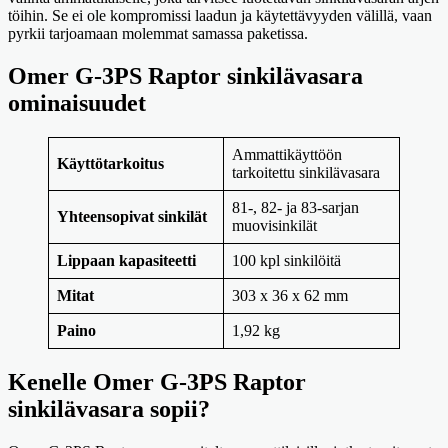
töihin. Se ei ole kompromissi laadun ja käytettävyyden välillä, vaan
pyrkii tarjoamaan molemmat samassa paketissa.
Omer G-3PS Raptor sinkilävasara
ominaisuudet
Ammattikäyttöön
Käyttötarkoitus
tarkoitettu sinkilävasara
81-, 82- ja 83-sarjan
Yhteensopivat sinkilät
muovisinkilät
Lippaan kapasiteetti
100 kpl sinkilöitä
Mitat
303 x 36 x 62 mm
Paino
1,92 kg
Kenelle Omer G-3PS Raptor
sinkilävasara sopii?