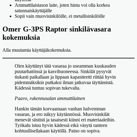
Ammattilaistason laite, joten hinta voi olla korkea
satunnaiskäyttäjälle
Sopii vain muovisinkilöille, ei metallisinkilöille
Omer G-3PS Raptor sinkilävasara
kokemuksia
Alla muutamia käyttäjäkokemuksia.
Olen käyttänyt tätä vasaraa jo useamman kuukauden
puutarhatöissä ja kasvihuoneessa. Sinkilät pysyvät
tiukasti paikallaan ja lippaan kapasiteetti riittää hyvin
pidemmäksikin putkaksi ilman jatkuvaa täyttämistä.
Kädessä tuntuu sopivan tukevalta.
Paavo, rakennusalan ammattilainen
Hankin tämän korvaamaan vanhan halvemman
vasaran, ja ero näkyy käytännössä. Muovisinkilät
menevät siististi ja tasaisesti kiinni eri materiaaleihin.
Työkalu istuu hyvin kädessä eikä väsytä ranteen
kohtuullisellakaan käytöllä. Paino on sopiva.