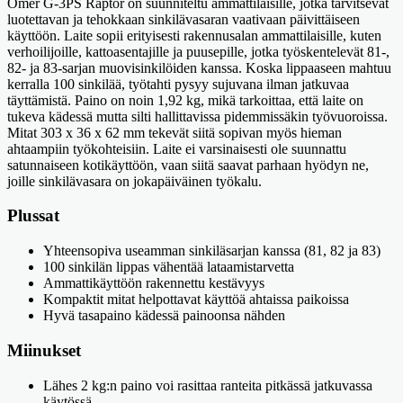
Omer G-3PS Raptor on suunniteltu ammattilaisille, jotka tarvitsevat
luotettavan ja tehokkaan sinkilävasaran vaativaan päivittäiseen
käyttöön. Laite sopii erityisesti rakennusalan ammattilaisille, kuten
verhoilijoille, kattoasentajille ja puusepille, jotka työskentelevät 81-,
82- ja 83-sarjan muovisinkilöiden kanssa. Koska lippaaseen mahtuu
kerralla 100 sinkilää, työtahti pysyy sujuvana ilman jatkuvaa
täyttämistä. Paino on noin 1,92 kg, mikä tarkoittaa, että laite on
tukeva kädessä mutta silti hallittavissa pidemmissäkin työvuoroissa.
Mitat 303 x 36 x 62 mm tekevät siitä sopivan myös hieman
ahtaampiin työkohteisiin. Laite ei varsinaisesti ole suunnattu
satunnaiseen kotikäyttöön, vaan siitä saavat parhaan hyödyn ne,
joille sinkilävasara on jokapäiväinen työkalu.
Plussat
Yhteensopiva useamman sinkiläsarjan kanssa (81, 82 ja 83)
100 sinkilän lippas vähentää lataamistarvetta
Ammattikäyttöön rakennettu kestävyys
Kompaktit mitat helpottavat käyttöä ahtaissa paikoissa
Hyvä tasapaino kädessä painoonsa nähden
Miinukset
Lähes 2 kg:n paino voi rasittaa ranteita pitkässä jatkuvassa
käytössä