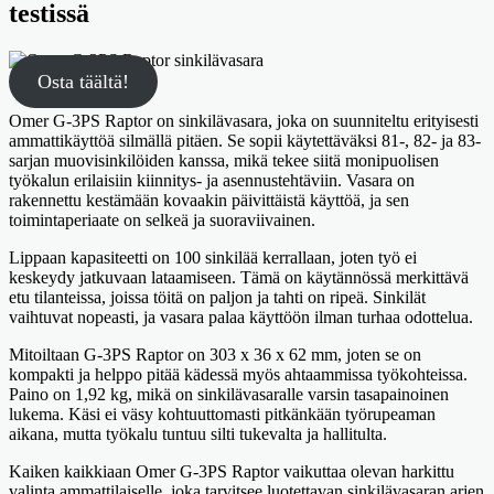
testissä
Osta täältä!
Omer G-3PS Raptor on sinkilävasara, joka on suunniteltu erityisesti
ammattikäyttöä silmällä pitäen. Se sopii käytettäväksi 81-, 82- ja 83-
sarjan muovisinkilöiden kanssa, mikä tekee siitä monipuolisen
työkalun erilaisiin kiinnitys- ja asennustehtäviin. Vasara on
rakennettu kestämään kovaakin päivittäistä käyttöä, ja sen
toimintaperiaate on selkeä ja suoraviivainen.
Lippaan kapasiteetti on 100 sinkilää kerrallaan, joten työ ei
keskeydy jatkuvaan lataamiseen. Tämä on käytännössä merkittävä
etu tilanteissa, joissa töitä on paljon ja tahti on ripeä. Sinkilät
vaihtuvat nopeasti, ja vasara palaa käyttöön ilman turhaa odottelua.
Mitoiltaan G-3PS Raptor on 303 x 36 x 62 mm, joten se on
kompakti ja helppo pitää kädessä myös ahtaammissa työkohteissa.
Paino on 1,92 kg, mikä on sinkilävasaralle varsin tasapainoinen
lukema. Käsi ei väsy kohtuuttomasti pitkänkään työrupeaman
aikana, mutta työkalu tuntuu silti tukevalta ja hallitulta.
Kaiken kaikkiaan Omer G-3PS Raptor vaikuttaa olevan harkittu
valinta ammattilaiselle, joka tarvitsee luotettavan sinkilävasaran arjen