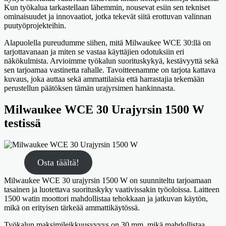
Kun työkalua tarkastellaan lähemmin, nousevat esiin sen tekniset
ominaisuudet ja innovaatiot, jotka tekevät siitä erottuvan valinnan
puutyöprojekteihin.
Alapuolella pureudumme siihen, mitä Milwaukee WCE 30:llä on
tarjottavanaan ja miten se vastaa käyttäjien odotuksiin eri
näkökulmista. Arvioimme työkalun suorituskykyä, kestävyyttä sekä
sen tarjoamaa vastinetta rahalle. Tavoitteenamme on tarjota kattava
kuvaus, joka auttaa sekä ammattilaisia että harrastajia tekemään
perustellun päätöksen tämän urajyrsimen hankinnasta.
Milwaukee WCE 30 Urajyrsin 1500 W
testissä
Osta täältä!
Milwaukee WCE 30 urajyrsin 1500 W on suunniteltu tarjoamaan
tasainen ja luotettava suorituskyky vaativissakin työoloissa. Laitteen
1500 watin moottori mahdollistaa tehokkaan ja jatkuvan käytön,
mikä on erityisen tärkeää ammattikäytössä.
Työkalun maksimileikkuusyvyys on 30 mm, mikä mahdollistaa