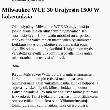
Milwaukee WCE 30 Urajyrsin 1500 W
kokemuksia
Olen käyttänyt Milwaukee WCE 30 urajyrsintä jo
jonkin aikaa ja olen ollut erittäin tyytyväinen sen
suorituskykyyn. 1 500 watin moottori on tarpeeksi
tehokas jopa vaikeimpien materiaalien työstämiseen.
Leikkuusyvyys on vaikuttava 30 mm, mikä sopii
täydellisesti moniin projekteihini. Urajyrsin on myös
varustettu kätevällä ylikuormitussuojalla, mikä antaa
mielenrauhaa intensiivisissä töissä.
Aatu
Käytin Milwaukee WCE 30 urajyrsintä ensimmäisen
kerran, kun minun piti työstää melko haastavaa
puumateriaalia. Olin vaikuttunut siitä, kuinka helppoa ja
sujuvaa työskentely oli, kiitos tehokkaan moottorin.
Laikan halkaisija 125 mm mahdollistaa tarkat ja puhtaat
leikkaukset. Tämä työkalu on varmasti tullut jäädäkseen
omassa työkalukokoelmassani. Ylikuormitussuoja
toimii juuri niin kuin pitääkin, mikä on iso plussa.