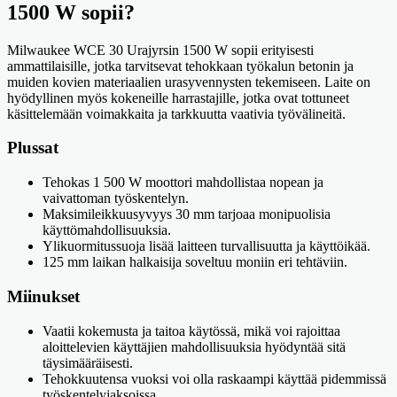
1500 W sopii?
Milwaukee WCE 30 Urajyrsin 1500 W sopii erityisesti
ammattilaisille, jotka tarvitsevat tehokkaan työkalun betonin ja
muiden kovien materiaalien urasyvennysten tekemiseen. Laite on
hyödyllinen myös kokeneille harrastajille, jotka ovat tottuneet
käsittelemään voimakkaita ja tarkkuutta vaativia työvälineitä.
Plussat
Tehokas 1 500 W moottori mahdollistaa nopean ja
vaivattoman työskentelyn.
Maksimileikkuusyvyys 30 mm tarjoaa monipuolisia
käyttömahdollisuuksia.
Ylikuormitussuoja lisää laitteen turvallisuutta ja käyttöikää.
125 mm laikan halkaisija soveltuu moniin eri tehtäviin.
Miinukset
Vaatii kokemusta ja taitoa käytössä, mikä voi rajoittaa
aloittelevien käyttäjien mahdollisuuksia hyödyntää sitä
täysimääräisesti.
Tehokkuutensa vuoksi voi olla raskaampi käyttää pidemmissä
työskentelyjaksoissa.