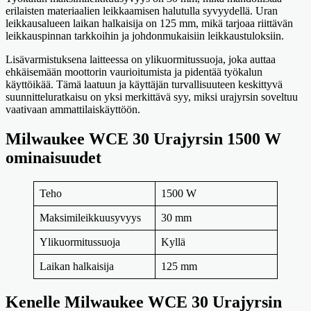
erilaisten materiaalien leikkaamisen halutulla syvyydellä. Uran
leikkausalueen laikan halkaisija on 125 mm, mikä tarjoaa riittävän
leikkauspinnan tarkkoihin ja johdonmukaisiin leikkaustuloksiin.
Lisävarmistuksena laitteessa on ylikuormitussuoja, joka auttaa
ehkäisemään moottorin vaurioitumista ja pidentää työkalun
käyttöikää. Tämä laatuun ja käyttäjän turvallisuuteen keskittyvä
suunnitteluratkaisu on yksi merkittävä syy, miksi urajyrsin soveltuu
vaativaan ammattilaiskäyttöön.
Milwaukee WCE 30 Urajyrsin 1500 W
ominaisuudet
Teho
1500 W
Maksimileikkuusyvyys
30 mm
Ylikuormitussuoja
Kyllä
Laikan halkaisija
125 mm
Kenelle Milwaukee WCE 30 Urajyrsin