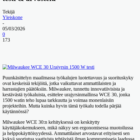
Tekijä
Yleiskone
-
05/03/2026
0
173
Puunkäsittelyn maailmassa työkalujen luotettavuus ja suorituskyky
ovat keskeisiä tekijöitä, jotka vaikuttavat ammattilaisten ja
harrastajien päätöksiin. Milwaukee, tunnettu innovatiivisista ja
kestävästä työkaluista, esittelee urajyrsinmallinsa WCE 30, jonka
1500 watin teho lupaa tarkkuutta ja voimaa monenlaisiin
projekteihin. Mutta kuinka hyvin tämä työkalu todella pärjää
käytännössä?
Milwaukee WCE 30:n kehityksessä on keskitytty
käyttäjäkokemukseen, mikä näkyy sen ergonomisessa muotoilussa
ja helppokäyttöisyydessä. Ammattilaiset arvostavat erityisesti sen
kykyä suoriutua vaativista tehtävistä ilman kompromisseja laadussa.