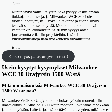
Janne
Minun täytyi valita urajyrsin, joka pystyy käsittelemään
tiukkoja toleransseja, ja Milwaukee WCE 30 ei ole
tuottanut pettymystä. Työkalun rakenne ja suorituskyky
tekevät siitä iloisen käyttää. Moottorin teho on riittävä
vaativiinkin leikkauksiin, ja 30 mm syvyys antaa
joustavuutta erilaisiin projekteihin. Lisäksi
ylikuormitussuoja lisää työskentelyn turvallisuutta.
Riina
Katso myös paras urajyrsin testi!
Usein kysytyt kysymykset Milwaukee
WCE 30 Urajyrsin 1500 W:stä
Mitä ominaisuuksia Milwaukee WCE 30 Urajyrsin
1500 W tarjoaa?
Milwaukee WCE 30 Urajyrsin on tehokas työkalu monenlaisiin
urasovelluksiin. Siinä on 1500 watin moottori, joka takaa tehokkaan
ja tarkan työstön. Laite tarjoaa säädettävän uraleveyden, mikä tekee