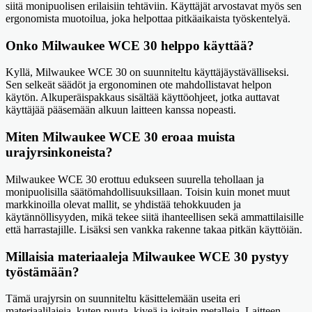
siitä monipuolisen erilaisiin tehtäviin. Käyttäjät arvostavat myös sen
ergonomista muotoilua, joka helpottaa pitkäaikaista työskentelyä.
Onko Milwaukee WCE 30 helppo käyttää?
Kyllä, Milwaukee WCE 30 on suunniteltu käyttäjäystävälliseksi.
Sen selkeät säädöt ja ergonominen ote mahdollistavat helpon
käytön. Alkuperäispakkaus sisältää käyttöohjeet, jotka auttavat
käyttäjää pääsemään alkuun laitteen kanssa nopeasti.
Miten Milwaukee WCE 30 eroaa muista
urajyrsinkoneista?
Milwaukee WCE 30 erottuu edukseen suurella tehollaan ja
monipuolisilla säätömahdollisuuksillaan. Toisin kuin monet muut
markkinoilla olevat mallit, se yhdistää tehokkuuden ja
käytännöllisyyden, mikä tekee siitä ihanteellisen sekä ammattilaisille
että harrastajille. Lisäksi sen vankka rakenne takaa pitkän käyttöiän.
Millaisia materiaaleja Milwaukee WCE 30 pystyy
työstämään?
Tämä urajyrsin on suunniteltu käsittelemään useita eri
materiaalilajeja, kuten puuta, kiveä ja joitain metalleja. Laitteen