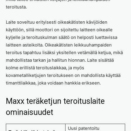
teroitusta.
Laite soveltuu erityisesti oikeakätisten kävijöiden
käyttöön, sillä moottori on sijoitettu laitteen oikealle
kyljelle ja teroituskulman säätö on helposti luettavissa
laitteen asteikolta. Oikeakätisten leikkuuhampaiden
teroitus tapahtuu lisäksi yksitellen vetämällä ketjua, mikä
mahdollistaa tarkan ja hallitun hionnan. Laite sisältää
kolme erillistä teroituslaikkaa, ja myös
kovametalliketjujen teroitukseen on mahdollista käyttää
timanttilaikkaa, joka voidaan hankkia erikseen.
Maxx teräketjun teroituslaite
ominaisuudet
Uusi patentoitu