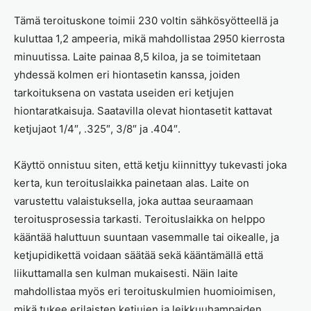
Tämä teroituskone toimii 230 voltin sähkösyötteellä ja
kuluttaa 1,2 ampeeria, mikä mahdollistaa 2950 kierrosta
minuutissa. Laite painaa 8,5 kiloa, ja se toimitetaan
yhdessä kolmen eri hiontasetin kanssa, joiden
tarkoituksena on vastata useiden eri ketjujen
hiontaratkaisuja. Saatavilla olevat hiontasetit kattavat
ketjujaot 1/4″, .325″, 3/8″ ja .404″.
Käyttö onnistuu siten, että ketju kiinnittyy tukevasti joka
kerta, kun teroituslaikka painetaan alas. Laite on
varustettu valaistuksella, joka auttaa seuraamaan
teroitusprosessia tarkasti. Teroituslaikka on helppo
kääntää haluttuun suuntaan vasemmalle tai oikealle, ja
ketjupidikettä voidaan säätää sekä kääntämällä että
liikuttamalla sen kulman mukaisesti. Näin laite
mahdollistaa myös eri teroituskulmien huomioimisen,
mikä tukee erilaisten ketjujen ja leikkuuhampaiden