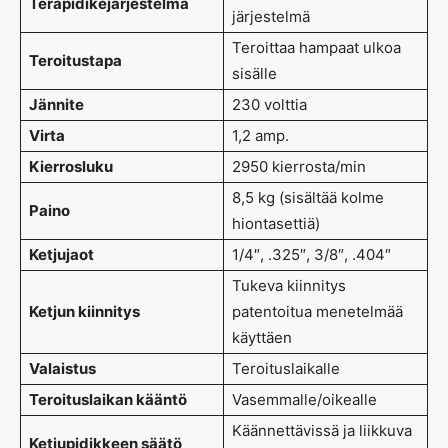
Teräpidikejärjestelmä
järjestelmä
Teroittaa hampaat ulkoa
Teroitustapa
sisälle
Jännite
230 volttia
Virta
1,2 amp.
Kierrosluku
2950 kierrosta/min
8,5 kg (sisältää kolme
Paino
hiontasettiä)
Ketjujaot
1/4″, .325″, 3/8″, .404″
Tukeva kiinnitys
Ketjun kiinnitys
patentoitua menetelmää
käyttäen
Valaistus
Teroituslaikalle
Teroituslaikan kääntö
Vasemmalle/oikealle
Käännettävissä ja liikkuva
Ketjupidikkeen säätö