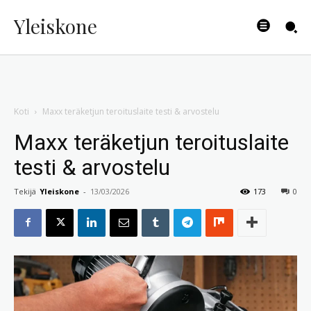
Yleiskone
Koti
Maxx teräketjun teroituslaite testi & arvostelu
Maxx teräketjun teroituslaite
testi & arvostelu
Tekijä
Yleiskone
-
13/03/2026
173
0