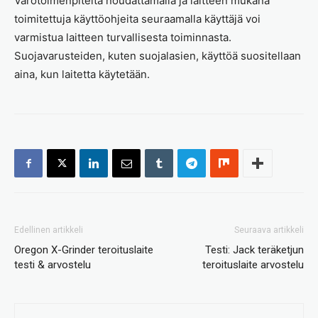
Varotoimenpiteitä noudattamalla ja laitteen mukana
toimitettuja käyttöohjeita seuraamalla käyttäjä voi
varmistua laitteen turvallisesta toiminnasta.
Suojavarusteiden, kuten suojalasien, käyttöä suositellaan
aina, kun laitetta käytetään.
Edellinen artikkeli
Seuraava artikkeli
Oregon X-Grinder teroituslaite
Testi: Jack teräketjun
testi & arvostelu
teroituslaite arvostelu