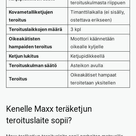
teroituskulmasta riippuen
Kovametalliketjujen
Timanttilaikalla (ei sisälly,
teroitus
ostettava erikseen)
Teroituslaikkojen määrä
3 kpl
Oikeakätisten
Moottori käännetään
hampaiden teroitus
oikealle kyljelle
Ketjun lukitus
Ketjupidikkeellä
Teroituskulman säätö
Asteikon avulla
Oikeakätiset hampaat
Teroitus
teroitetaan yksitellen
Kenelle Maxx teräketjun
teroituslaite sopii?