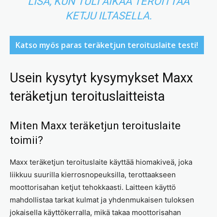
LISÄ, KUN TULI AIKAA TEROITTAA
KETJU ILTASELLA.
Katso myös paras teräketjun teroituslaite testi!
Usein kysytyt kysymykset Maxx
teräketjun teroituslaitteista
Miten Maxx teräketjun teroituslaite
toimii?
Maxx teräketjun teroituslaite käyttää hiomakiveä, joka
liikkuu suurilla kierrosnopeuksilla, terottaakseen
moottorisahan ketjut tehokkaasti. Laitteen käyttö
mahdollistaa tarkat kulmat ja yhdenmukaisen tuloksen
jokaisella käyttökerralla, mikä takaa moottorisahan