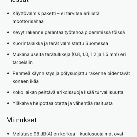
Käyttövalmis paketti – ei tarvitse erillistä
moottorisahaa
Kevyt rakenne parantaa työtehoa pidemmissä töissä
Kuorintalaikka ja terät valmistettu Suomessa
Mukana useita terätulkkeja (0.8, 1.0, 1.2 ja 1.5 mm) eri
tarpeisiin
Pehmeä käynnistys ja pölysuojattu rakenne pidentävät
koneen ikää
Koko laikan peittävä erikoissuoja lisää turvallisuutta
Yläkahva helpottaa otetta ja vähentää rasitusta
Miinukset
Melutaso 98 dB(A) on korkea – kuulosuojaimet ovat