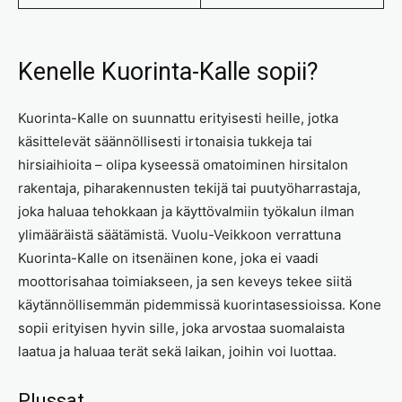
Kenelle Kuorinta-Kalle sopii?
Kuorinta-Kalle on suunnattu erityisesti heille, jotka
käsittelevät säännöllisesti irtonaisia tukkeja tai
hirsiaihioita – olipa kyseessä omatoiminen hirsitalon
rakentaja, piharakennusten tekijä tai puutyöharrastaja,
joka haluaa tehokkaan ja käyttövalmiin työkalun ilman
ylimääräistä säätämistä. Vuolu-Veikkoon verrattuna
Kuorinta-Kalle on itsenäinen kone, joka ei vaadi
moottorisahaa toimiakseen, ja sen keveys tekee siitä
käytännöllisemmän pidemmissä kuorintasessioissa. Kone
sopii erityisen hyvin sille, joka arvostaa suomalaista
laatua ja haluaa terät sekä laikan, joihin voi luottaa.
Plussat