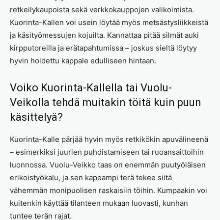
retkeilykaupoista sekä verkkokauppojen valikoimista.
Kuorinta-Kallen voi usein löytää myös metsästysliikkeistä
ja käsityömessujen kojuilta. Kannattaa pitää silmät auki
kirpputoreilla ja erätapahtumissa – joskus sieltä löytyy
hyvin hoidettu kappale edulliseen hintaan.
Voiko Kuorinta-Kallella tai Vuolu-
Veikolla tehdä muitakin töitä kuin puun
käsittelyä?
Kuorinta-Kalle pärjää hyvin myös retkikökin apuvälineenä
– esimerkiksi juurien puhdistamiseen tai ruoansaittoihin
luonnossa. Vuolu-Veikko taas on enemmän puutyöläisen
erikoistyökalu, ja sen kapeampi terä tekee siitä
vähemmän monipuolisen raskaisiin töihin. Kumpaakin voi
kuitenkin käyttää tilanteen mukaan luovasti, kunhan
tuntee terän rajat.