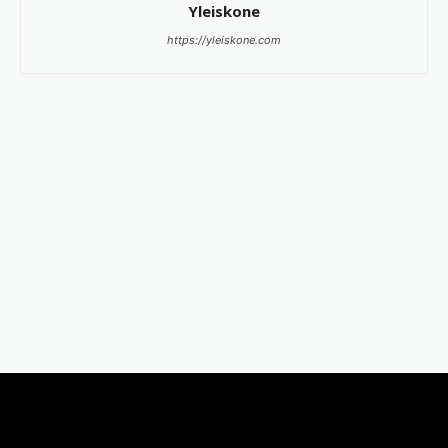
Yleiskone
https://yleiskone.com