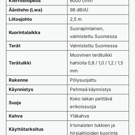
Kierrosnopeus
6000 r/min
Ääniteho (Lwa)
98 dB(A)
Liitosjohto
2,5 m
Suorapintainen,
Kuorintalaikka
valmistettu Suomessa
Terät
Valmistettu Suomessa
Muovinen terätulkki
Terätulkki
hahlolla 0,8 / 1,0 / 1,2 / 1,5
mm
Rakenne
Pölysuojattu
Käynnistys
Pehmeä käynnistys
Koko laikan peittävä
Suoja
erikoissuoja
Kahva
Yläkahva
Irtonaisten tukkien ja
Käyttötarkoitus
hirsiaihioiden kuorinta