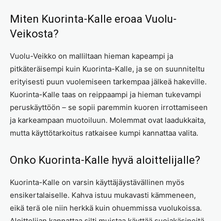
Miten Kuorinta-Kalle eroaa Vuolu-
Veikosta?
Vuolu-Veikko on malliltaan hieman kapeampi ja
pitkäteräisempi kuin Kuorinta-Kalle, ja se on suunniteltu
erityisesti puun vuolemiseen tarkempaa jälkeä hakeville.
Kuorinta-Kalle taas on reippaampi ja hieman tukevampi
peruskäyttöön – se sopii paremmin kuoren irrottamiseen
ja karkeampaan muotoiluun. Molemmat ovat laadukkaita,
mutta käyttötarkoitus ratkaisee kumpi kannattaa valita.
Onko Kuorinta-Kalle hyvä aloittelijalle?
Kuorinta-Kalle on varsin käyttäjäystävällinen myös
ensikertalaiselle. Kahva istuu mukavasti kämmeneen,
eikä terä ole niin herkkä kuin ohuemmissa vuolukoissa.
Aloittelijan kannattaa silti muistaa käyttää suojakäsineitä