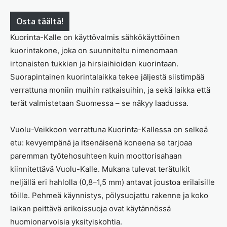
Osta täältä!
Kuorinta-Kalle on käyttövalmis sähkökäyttöinen
kuorintakone, joka on suunniteltu nimenomaan
irtonaisten tukkien ja hirsiaihioiden kuorintaan.
Suorapintainen kuorintalaikka tekee jäljestä siistimpää
verrattuna moniin muihin ratkaisuihin, ja sekä laikka että
terät valmistetaan Suomessa – se näkyy laadussa.
Vuolu-Veikkoon verrattuna Kuorinta-Kallessa on selkeä
etu: kevyempänä ja itsenäisenä koneena se tarjoaa
paremman työtehosuhteen kuin moottorisahaan
kiinnitettävä Vuolu-Kalle. Mukana tulevat terätulkit
neljällä eri hahlolla (0,8–1,5 mm) antavat joustoa erilaisille
töille. Pehmeä käynnistys, pölysuojattu rakenne ja koko
laikan peittävä erikoissuoja ovat käytännössä
huomionarvoisia yksityiskohtia.