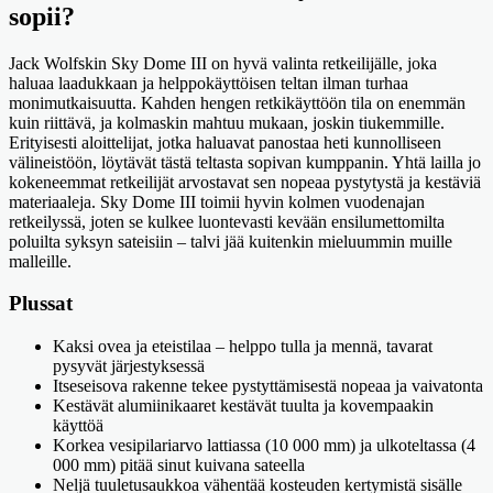
sopii?
Jack Wolfskin Sky Dome III on hyvä valinta retkeilijälle, joka
haluaa laadukkaan ja helppokäyttöisen teltan ilman turhaa
monimutkaisuutta. Kahden hengen retkikäyttöön tila on enemmän
kuin riittävä, ja kolmaskin mahtuu mukaan, joskin tiukemmille.
Erityisesti aloittelijat, jotka haluavat panostaa heti kunnolliseen
välineistöön, löytävät tästä teltasta sopivan kumppanin. Yhtä lailla jo
kokeneemmat retkeilijät arvostavat sen nopeaa pystytystä ja kestäviä
materiaaleja. Sky Dome III toimii hyvin kolmen vuodenajan
retkeilyssä, joten se kulkee luontevasti kevään ensilumettomilta
poluilta syksyn sateisiin – talvi jää kuitenkin mieluummin muille
malleille.
Plussat
Kaksi ovea ja eteistilaa – helppo tulla ja mennä, tavarat
pysyvät järjestyksessä
Itseseisova rakenne tekee pystyttämisestä nopeaa ja vaivatonta
Kestävät alumiinikaaret kestävät tuulta ja kovempaakin
käyttöä
Korkea vesipilariarvo lattiassa (10 000 mm) ja ulkoteltassa (4
000 mm) pitää sinut kuivana sateella
Neljä tuuletusaukkoa vähentää kosteuden kertymistä sisälle