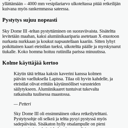
yllättämään – 4000 mm vesipilariarvo ulkoteltassa pitää retkeilijän
kuivana myös rankemmassa sateessa.
Pystytys sujuu nopeasti
Sky Dome III -teltan pystyttäminen on suoraviivaista. Sisäteltta
levitetään maahan, kaksi alumiinikaariparia asetetaan X-muotoon
nurkasta nurkkaan ja koukut napsautellaan kaariin. Sitten lyhyt
poikittainen kaari eteistilan tueksi, ulkoteltta päälle ja myrskynarut
tiukalle. Koko homma hoituu rutiinilla parissa minuutissa.
Kolme käyttäjää kertoo
Käytin tätä telttaa kaksin kaverini kanssa kolmen
päivän vaelluksella Lapissa. Tilaa oli hyvin kahdelle, ja
eteistilat olivat erittäin käytännölliset varusteiden
säilytykseen. Alumiinikaaret tuntuivat tukevalta
ratkaisulta tuulisessa maastossa.
— Petteri
Sky Dome III oli ensimmäinen oikea retkeilytelttani.
Pystytysohje oli selkeä ja teltta pysyi pystyssä myös
sadepäivänä. Sisäkaton hylly otsalampulle on pieni