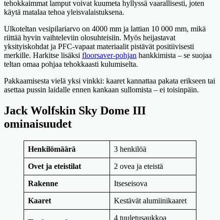
tehokkaimmat lamput voivat kuumeta hyllyssä vaarallisesti, joten
käytä matalaa tehoa yleisvalaistuksena.
Ulkoteltan vesipilariarvo on 4000 mm ja lattian 10 000 mm, mikä
riittää hyvin vaihteleviin olosuhteisiin. Myös heijastavat
yksityiskohdat ja PFC-vapaat materiaalit pistävät positiivisesti
merkille. Harkitse lisäksi
floorsaver-pohjan
hankkimista – se suojaa
teltan omaa pohjaa tehokkaasti kulumiselta.
Pakkaamisesta vielä yksi vinkki: kaaret kannattaa pakata erikseen tai
asettaa pussin laidalle ennen kankaan sullomista – ei toisinpäin.
Jack Wolfskin Sky Dome III
ominaisuudet
Henkilömäärä
3 henkilöä
Ovet ja eteistilat
2 ovea ja eteistä
Rakenne
Itseseisova
Kaaret
Kestävät alumiinikaaret
4 tuuletusaukkoa