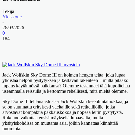
Tekijä
Yleiskone
-
26/03/2026
0
184
Jack Wolfskin Sky Dome III on kolmen hengen teltta, joka lupaa
yhdistää helpon pystytyksen ja kestävän rakenteen – mutta pitääkö
lupaus käytännössä paikkansa? Olemme testanneet tätä kupoliteltaa
useammalla reissulla ja kertomme rehellisesti, mitä mieltä olemme.
Sky Dome III telttana edustaa Jack Wolfskin keskihintaluokkaa, ja
se on suunnattu erityisesti vaeltajille sekä retkeilijöille, jotka
arvostavat kompaktia pakkauskokoa ja nopeaa leirin pystytystä.
Rakenne vaikuttaa ensisilmäyksellä lupaavalta, mutta
yksityiskohdissa on muutama asia, joihin kannattaa kiinnittää
huomiota.