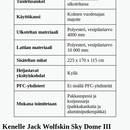
Tuuletusaukot
ulkoteltassa
Kolmen vuodenajan
Käyttökausi
majoite
Polyesteri, vesipilariarvo
Ulkoteltan materiaali
4000 mm
Polyesteri, vesipilariarvo
Lattian materiaali
10 000 mm
Sisäteltan mitat
225 x 170 x 115 cm
Heijastavat
Kyllä
yksityiskohdat
PFC-yhdisteet
Ei sisällä PFC-yhdisteitä
Pakkauspussi ja
korjaussarja
Mukana toimitetaan
(paikkakankaita ja
alumiiniputkenpätkä)
Kenelle Jack Wolfskin Sky Dome III