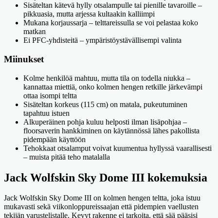
Sisäteltan kätevä hylly otsalampulle tai pienille tavaroille –
pikkuasia, mutta arjessa kultaakin kalliimpi
Mukana korjaussarja – telttareissulla se voi pelastaa koko
matkan
Ei PFC-yhdisteitä – ympäristöystävällisempi valinta
Miinukset
Kolme henkilöä mahtuu, mutta tila on todella niukka –
kannattaa miettiä, onko kolmen hengen retkille järkevämpi
ottaa isompi teltta
Sisäteltan korkeus (115 cm) on matala, pukeutuminen
tapahtuu istuen
Alkuperäinen pohja kuluu helposti ilman lisäpohjaa –
floorsaverin hankkiminen on käytännössä lähes pakollista
pidempään käyttöön
Tehokkaat otsalamput voivat kuumentua hyllyssä vaarallisesti
– muista pitää teho matalalla
Jack Wolfskin Sky Dome III kokemuksia
Jack Wolfskin Sky Dome III on kolmen hengen teltta, joka istuu
mukavasti sekä viikonloppureissaajan että pidempien vaellusten
tekijän varustelistalle. Kevyt rakenne ei tarkoita, että sää pääsisi