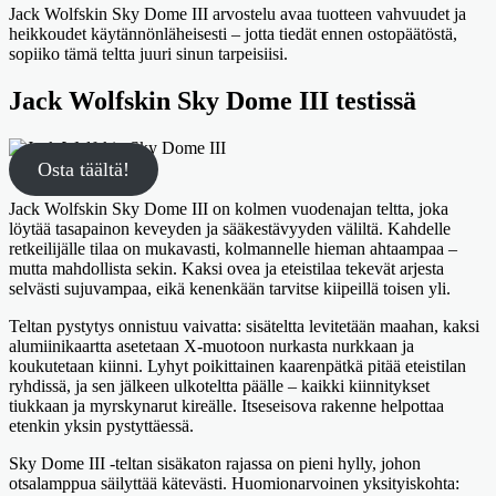
Jack Wolfskin Sky Dome III arvostelu avaa tuotteen vahvuudet ja
heikkoudet käytännönläheisesti – jotta tiedät ennen ostopäätöstä,
sopiiko tämä teltta juuri sinun tarpeisiisi.
Jack Wolfskin Sky Dome III testissä
Osta täältä!
Jack Wolfskin Sky Dome III on kolmen vuodenajan teltta, joka
löytää tasapainon keveyden ja sääkestävyyden väliltä. Kahdelle
retkeilijälle tilaa on mukavasti, kolmannelle hieman ahtaampaa –
mutta mahdollista sekin. Kaksi ovea ja eteistilaa tekevät arjesta
selvästi sujuvampaa, eikä kenenkään tarvitse kiipeillä toisen yli.
Teltan pystytys onnistuu vaivatta: sisäteltta levitetään maahan, kaksi
alumiinikaartta asetetaan X-muotoon nurkasta nurkkaan ja
koukutetaan kiinni. Lyhyt poikittainen kaarenpätkä pitää eteistilan
ryhdissä, ja sen jälkeen ulkoteltta päälle – kaikki kiinnitykset
tiukkaan ja myrskynarut kireälle. Itseseisova rakenne helpottaa
etenkin yksin pystyttäessä.
Sky Dome III -teltan sisäkaton rajassa on pieni hylly, johon
otsalamppua säilyttää kätevästi. Huomionarvoinen yksityiskohta: