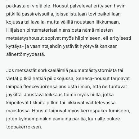
pakkasta ei vielä ole. Housut palvelevat erityisen hyvin
pitkillä passireissuilla, joissa istutaan tovi paikoillaan
kojussa tai lavalla, mutta välillä noustaan liikkumaan.
Hiljaisen pintamateriaalin ansiosta nämä miesten
metsästyshousut sopivat myös hiipimiseen, eli erityisesti
kyttäys- ja vaanintajahdin ystävät hyötyvät kankaan
äänettömyydestä.
Jos metsästät sorkkaeläimiä puumetsästystornista tai
vietät pitkiä hetkiä piilokojussa, Seneca-housut tarjoavat
lämpöä fleecevuorensa ansiosta ilman, että ne tuntuvat
jäykiltä. Joustava leikkaus toimii myös niillä, jotka
kiipeilevät tikkaita pitkin tai liikkuvat vaihtelevassa
maastossa. Housut taipuvat myös kerrospukeutumiseen,
joten kylmempinäkin aamuina pärjää, kun alle pukee
toppakerroksen.