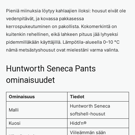
Pieniä miinuksia löytyy kahlaajien iloksi: housut eivät ole
vedenpitävät, ja kovassa pakkasessa
kerrospukeutuminen on pakollista. Kokomerkintä on
kuitenkin rehellinen, eikä lahkeen pituus jää lyhyeksi
pidemmilläkään käyttäjillä. Lämpötila-alueella 0–10 °C
nämä metsästyshousut ovat mielestäni varma valinta.
Huntworth Seneca Pants
ominaisuudet
Ominaisuus
Tiedot
Huntworth Seneca
Malli
softshell-housut
Kuosi
Hidd’n®
Viileämmän sään