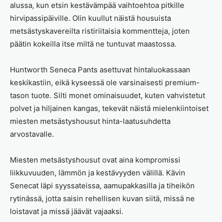
alussa, kun etsin kestävämpää vaihtoehtoa pitkille
hirvipassipäiville. Olin kuullut näistä housuista
metsästyskavereilta ristiriitaisia kommentteja, joten
päätin kokeilla itse miltä ne tuntuvat maastossa.
Huntworth Seneca Pants asettuvat hintaluokassaan
keskikastiin, eikä kyseessä ole varsinaisesti premium-
tason tuote. Silti monet ominaisuudet, kuten vahvistetut
polvet ja hiljainen kangas, tekevät näistä mielenkiintoiset
miesten metsästyshousut hinta-laatusuhdetta
arvostavalle.
Miesten metsästyshousut ovat aina kompromissi
liikkuvuuden, lämmön ja kestävyyden välillä. Kävin
Senecat läpi syyssateissa, aamupakkasilla ja tiheikön
rytinässä, jotta saisin rehellisen kuvan siitä, missä ne
loistavat ja missä jäävät vajaaksi.