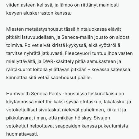
viiden asteen kelissä, ja lämpö on riittänyt mainiosti
kevyen aluskerraston kanssa.
Miesten metsästyshousut tässä hintaluokassa elävät
pitkälti istuvuudellaan, ja Seneca-mallin jousto on aidosti
toimiva. Polvet eivät kiristä kyykyssä, eikä vyötäröllä
tarvitse nyhrätä jatkuvasti. Fleecevuori tuntuu ihoa vasten
miellyttävältä, ja DWR-käsittely pitää aamukasteen ja
räntäkuurot loitolla yllättävän pitkään – kovassa sateessa
kannattaa silti vetää sadehousut päälle.
Huntworth Seneca Pants -housuissa taskuratkaisu on
käytännössä mietitty: kaksi syvää etutaskua, takataskut ja
vetoketjulliset sivutaskut nielevät puhelimen, kiikarit ja
pikkutavarat ilman, että mikään hölskyy. Sivujen
vetoketjut helpottavat saappaiden kanssa pukeutumista
huomattavasti.