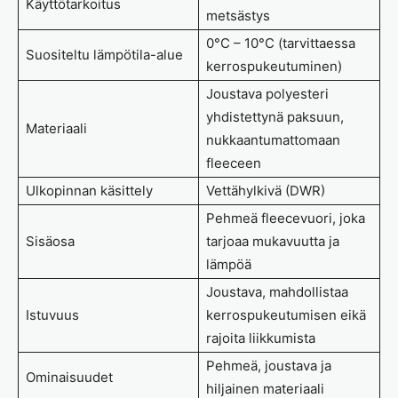
Käyttötarkoitus
metsästys
0°C – 10°C (tarvittaessa
Suositeltu lämpötila-alue
kerrospukeutuminen)
Joustava polyesteri
yhdistettynä paksuun,
Materiaali
nukkaantumattomaan
fleeceen
Ulkopinnan käsittely
Vettähylkivä (DWR)
Pehmeä fleecevuori, joka
Sisäosa
tarjoaa mukavuutta ja
lämpöä
Joustava, mahdollistaa
Istuvuus
kerrospukeutumisen eikä
rajoita liikkumista
Pehmeä, joustava ja
Ominaisuudet
hiljainen materiaali