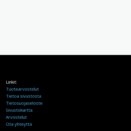
Linkit:
Tuotearvostelut
Tietoa sivustosta
Tietosuojaseloste
Sivustokartta
Arvostelut
Ota yhteyttä