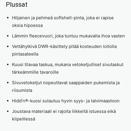
Plussat
Hiljainen ja pehmeä softshell-pinta, joka ei rapise
oksia hipoessa
Lämmin fleecevuori, joka tuntuu mukavalta ihoa vasten
Vettähylkivä DWR-käsittely pitää kosteuden loitolla
pintasateella
Kuusi tilavaa taskua, mukana vetoketjulliset sivutaskut
tärkeämmille tavaroille
Sivuvetoketjut nopeuttavat saappaiden pukemista ja
riisumista
Hidd’n®-kuosi sulautuu hyvin syys- ja talvimaastoon
Joustava materiaali ei rajoita liikkeitä istuessa eikä
kiipeillessä