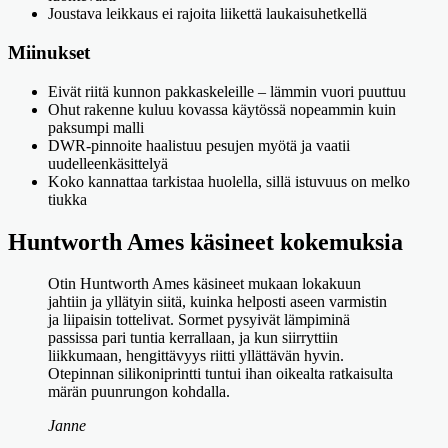
Joustava leikkaus ei rajoita liikettä laukaisuhetkellä
Miinukset
Eivät riitä kunnon pakkaskeleille – lämmin vuori puuttuu
Ohut rakenne kuluu kovassa käytössä nopeammin kuin
paksumpi malli
DWR-pinnoite haalistuu pesujen myötä ja vaatii
uudelleenkäsittelyä
Koko kannattaa tarkistaa huolella, sillä istuvuus on melko
tiukka
Huntworth Ames käsineet kokemuksia
Otin Huntworth Ames käsineet mukaan lokakuun
jahtiin ja yllätyin siitä, kuinka helposti aseen varmistin
ja liipaisin tottelivat. Sormet pysyivät lämpiminä
passissa pari tuntia kerrallaan, ja kun siirryttiin
liikkumaan, hengittävyys riitti yllättävän hyvin.
Otepinnan silikoniprintti tuntui ihan oikealta ratkaisulta
märän puunrungon kohdalla.
Janne