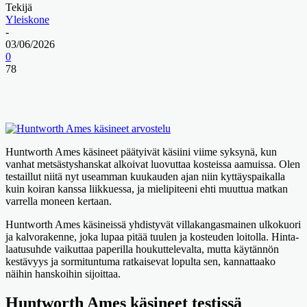
Tekijä
Yleiskone
-
03/06/2026
0
78
Huntworth Ames käsineet päätyivät käsiini viime syksynä, kun
vanhat metsästyshanskat alkoivat luovuttaa kosteissa aamuissa. Olen
testaillut niitä nyt useamman kuukauden ajan niin kyttäyspaikalla
kuin koiran kanssa liikkuessa, ja mielipiteeni ehti muuttua matkan
varrella moneen kertaan.
Huntworth Ames käsineissä yhdistyvät villakangasmainen ulkokuori
ja kalvorakenne, joka lupaa pitää tuulen ja kosteuden loitolla. Hinta-
laatusuhde vaikuttaa paperilla houkuttelevalta, mutta käytännön
kestävyys ja sormituntuma ratkaisevat lopulta sen, kannattaako
näihin hanskoihin sijoittaa.
Huntworth Ames käsineet testissä