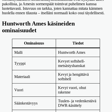
pakollisia, ja Amesin sormenpäät toimivat puhelimen kanssa
luotettavasti. Istuvuus on tarkka, joten kannattaa mitata kämmen
huolella ennen tilausta – itselläni normaali koko osui täydellisesti.
Huntworth Ames käsineiden
ominaisuudet
Ominaisuus
Tiedot
Malli
Huntworth Ames
Kevyet softshell-
Tyyppi
metsästyshanskat
Kevyt ja hengittävä
Materiaali
softshell
Kevyt vuori, ohut
Vuori
rakenne
Tuulen- ja vedenkestävä
Säänkestävyys
DWR-käsittely