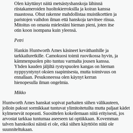
Olen käyttänyt näitä metsästyshanskoja lähinnä
riistakameroiden huoltokierroksilla ja koiran kanssa
maastossa. Ohut rakenne mahdollistaa muistikorttien ja
paristojen vaihdon ilman että hanskoja tarvitsee riisua.
Mitoitus on omasta mielestäni hieman pieni, joten itse
otin koon isompana kuin yleensä.
Petri
Hankin Huntworth Ames käsineet keväthanhille ja
tarkkailuretkille. Camokuosi toimii ruovikossa hyvin, ja
kämmenpuolen pito tuntuu varmalta jousen kanssa.
Yhden kauden jäljiltä rystyspuolen kangas on hieman
nyppyyntynyt oksien raapimisesta, mutta toimivuus on
ennallaan. Pesukoneessa olen käynyt kerran
hienopesulla ilman ongelmia.
Mikko
Huntworth Ames hanskat sopivat parhaiten siihen välikauteen,
jolloin paksut sormikkaat tuntuvat ylimitoitetuilta mutta paljaat kädet
kylmenevät nopeasti. Suosittelen kokeilemaan niitä erityisesti, jos
arvostat tarkkaa tuntumaa aseeseen tai optiikkaan. Kovemman
talven hanskoiksi näistä ei ole, eikä siihen käyttöön niitä ole
suunniteltukaan.