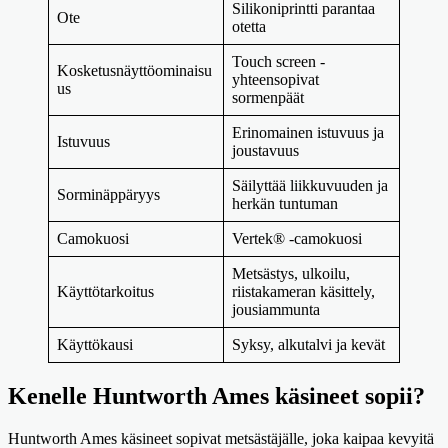
Silikoniprintti parantaa
Ote
otetta
Touch screen -
Kosketusnäyttöominaisu
yhteensopivat
us
sormenpäät
Erinomainen istuvuus ja
Istuvuus
joustavuus
Säilyttää liikkuvuuden ja
Sorminäppäryys
herkän tuntuman
Camokuosi
Vertek® -camokuosi
Metsästys, ulkoilu,
Käyttötarkoitus
riistakameran käsittely,
jousiammunta
Käyttökausi
Syksy, alkutalvi ja kevät
Kenelle Huntworth Ames käsineet sopii?
Huntworth Ames käsineet sopivat metsästäjälle, joka kaipaa kevyitä