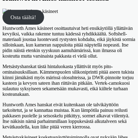
Osta täältä!
Huntworth Ames käsineet osoittautuivat heti ensikäytöllä yllättävän
kevyiksi, vaikka rakenne tuntuu kädessä ryhdikkäältä. Softshell-
materiaali joustaa luontevasti rystysten kohdalta, eikä jäykistä sormia
silloinkaan, kun kameran nappuloita pitää näpytellä nopeasti. Itse
pidin näistä etenkin syyskuun aamuhämärissä, kun ilmassa oli
kosteutta mutta varsinaista pakkasta ei vielä ollut.
Metsästyshanskat tästä hintaluokasta yllättivät myös pito-
ominaisuuksillaan. Kämmenpuolen silikoniprintti pitää aseen tukista
kiinni jämäkästi myös märissä olosuhteissa, ja DWR-pinnoite torjuu
kasteen ja kevyen sateen ihan riittävän pitkään. Vertek-camokuosi
sulautuu syksyiseen sekametsään mukavasti, eikä kiiltele turhaan
kosteanakaan.
Huntworth Ames hanskat eivät kuitenkaan ole talvikäyttöön
tarkoitetut, ja se kannattaa muistaa. Kun lämpötila painuu reilusti
pakkasen puolelle ja seisoskelu pitkittyy, sormet alkavat viilentyä.
Itse näkisin nämä parhaimmillaan loppukesästä alkutalveen sekä
kevätkaudella, kun liike pitää veren kierrossa.
Metsästyskäsineet kosketusnäyttötoiminnolla ovat nykyään lähes