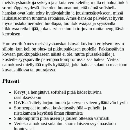
metsästyshanskoja syksyn ja alkutalven keleille, mutta ei halua tinkiä
sorminäppäryydestä. Itse olen huomannut, että nämä softshell-
hanskat ovat kuin tehty kyttäysjahtiin ja jousimetsästykseen, missä
laukaisusormen tuntuma ratkaisee. Ames-hanskat palvelevat hyvin
myös riistakameroiden huoltajaa, luontokuvaajaa ja syyssäällä
liikkuvaa retkeilijää, joka tarvitsee tuulta torjuvan mutta hengittävän
kerroksen.
Huntworth Ames metsästyshanskat istuvat kuvioon erityisen hyvin
silloin, kun keli on plus- tai pikkupakkasen puolella. Pakkaspäivän
kovaan paukkupakkaseen näistä ei ole, mutta plussakeleille ja
kosteille syyspäiville parempaa kompromissia saa hakea. Vertek-
camokuosi miellyttää myös kyttääjää, joka haluaa sulautua maastoon
kuvauspiilossa tai puurajassa.
Plussat
Kevyt ja hengittävä softshell pitää kädet kuivina
rasituksessakin
DWR-käsittely torjuu tuulen ja kevyen sateen yllättävän hyvin
Sormenpäät toimivat kosketusnäytöllä – puhelin ja
riistakamera käytössä ilman riisumista
Silikoniprintti pitää aseen ja jousen otteessa varmasti
Vertek-camokuosi sulautuu suomalaiseen syysmaastoon
luontevasti