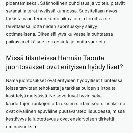
pidentämiseksi. Säännöllinen puhdistus ja voitelu pitävät
saranat ja terät hyvässä kunnossa. Suositellaan myös
tarkistamaan terien kunto aika ajoin ja teroittaa ne
tarvittaessa, jotta niiden suorituskyky säilyy
optimaalisena. Oikea säilytys kuivassa ja puhtaassa
paikassa ehkäisee korroosiota ja muita vaurioita.
Missä tilanteissa Härmän Taonta
juontosakset ovat erityisen hyödylliset?
Nämä juontosakset ovat erityisen hyödylliset tilanteissa,
joissa tarvitaan tehokasta ja tarkkaa puiden siirtoa tai
käsittelyä metsässä. Ne soveltuvat hyvin sekä
kaadettujen runkojen että oksien siirtämiseen. Lisäksi ne
ovat oivallinen apuväline puutavarateollisuudessa, missä
kestävyys ja luotettavuus ovat ensiarvoisen tärkeitä
ominaisuuksia.