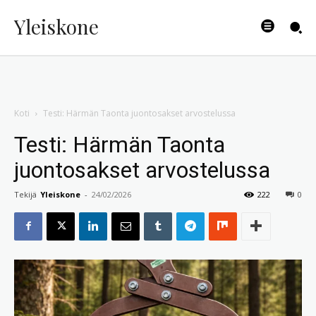
Yleiskone
Koti
Testi: Härmän Taonta juontosakset arvostelussa
Testi: Härmän Taonta
juontosakset arvostelussa
Tekijä
Yleiskone
-
24/02/2026
222
0