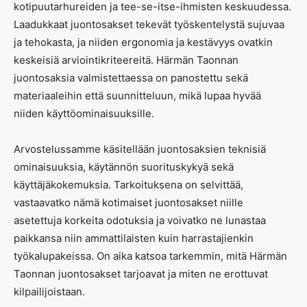
kotipuutarhureiden ja tee-se-itse-ihmisten keskuudessa.
Laadukkaat juontosakset tekevät työskentelystä sujuvaa
ja tehokasta, ja niiden ergonomia ja kestävyys ovatkin
keskeisiä arviointikriteereitä. Härmän Taonnan
juontosaksia valmistettaessa on panostettu sekä
materiaaleihin että suunnitteluun, mikä lupaa hyvää
niiden käyttöominaisuuksille.
Arvostelussamme käsitellään juontosaksien teknisiä
ominaisuuksia, käytännön suorituskykyä sekä
käyttäjäkokemuksia. Tarkoituksena on selvittää,
vastaavatko nämä kotimaiset juontosakset niille
asetettuja korkeita odotuksia ja voivatko ne lunastaa
paikkansa niin ammattilaisten kuin harrastajienkin
työkalupakeissa. On aika katsoa tarkemmin, mitä Härmän
Taonnan juontosakset tarjoavat ja miten ne erottuvat
kilpailijoistaan.